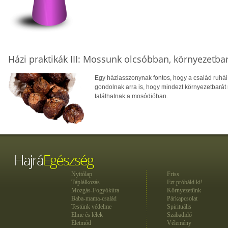
Házi praktikák III: Mossunk olcsóbban, környezetb
Egy háziasszonynak fontos, hogy a család ruhái
gondolnak arra is, hogy mindezt környezetbarát
találhatnak a mosódióban.
Nyitólap
Friss
Táplálkozás
Ezt próbáld ki!
Mozgás-Fogyókúra
Környezetünk
Baba-mama-család
Párkapcsolat
Testünk védelme
Spirituális
Elme és lélek
Szabadidő
Életmód
Vélemény