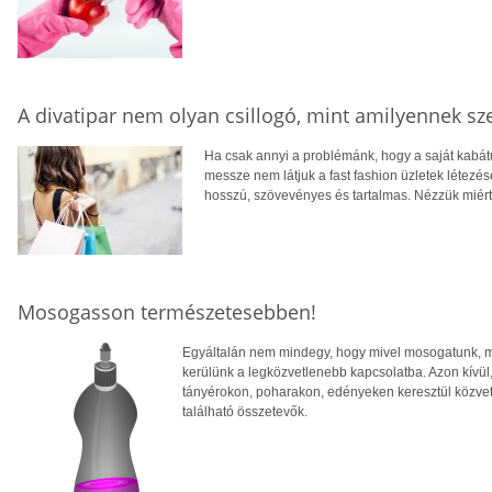
A divatipar nem olyan csillogó, mint amilyennek sz
Ha csak annyi a problémánk, hogy a saját kabá
messze nem látjuk a fast fashion üzletek létezés
hosszú, szövevényes és tartalmas. Nézzük mié
Mosogasson természetesebben!
Egyáltalán nem mindegy, hogy mivel mosogatunk, mi
kerülünk a legközvetlenebb kapcsolatba. Azon kívü
tányérokon, poharakon, edényeken keresztül közve
található összetevők.