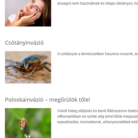
anyagot nem használnak és mégis látványos, hatá
Csótányinvázió
A csótányok a természetben hasznos rovarok, á
Poloskainvázió – megőrülök tőle!
A kinti hideg időjárás és benti fűtésszezon bek
otthonainkban és szinte alig lehet tőlük megsza
repedéseibe, konnektorok, villanyvezetékek köt