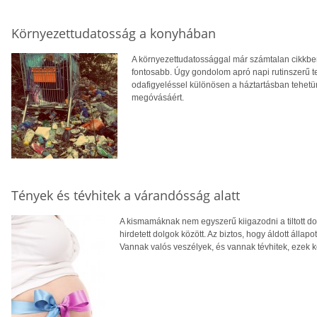
Környezettudatosság a konyhában
A környezettudatossággal már számtalan cikkben
fontosabb. Úgy gondolom apró napi rutinszerű 
odafigyeléssel különösen a háztartásban tehetü
megóvásáért.
Tények és tévhitek a várandósság alatt
A kismamáknak nem egyszerű kiigazodni a tiltott do
hirdetett dolgok között. Az biztos, hogy áldott álla
Vannak valós veszélyek, és vannak tévhitek, ezek k