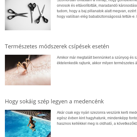
Szomorúan olvastam a minap, hogy gombelemet ny
orvosok és eltávolították, maradandó károsodá
tudom, hogy a baj pillanatok alatt megvan, ezér
hogy valóban elég bababiztonságossá tettük-e. 
Természetes módszerek csípések esetén
Amikor már megtalált bennünket a szúnyog és szé
éktelenkedik rajtunk, akkor milyen természete
Hogy sokáig szép legyen a medencénk
Akár csak egy nyári szezonra veszünk kerti med
egész évben kint hagyhatunk, mindenképp fontos
hasznos kellékkel meg is oldható, a következőkb