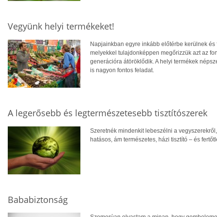
Vegyünk helyi termékeket!
Napjainkban egyre inkább előtérbe kerülnek és f
melyekkel tulajdonképpen megőrizzük azt az font
generációra átöröklődik. A helyi termékek néps
is nagyon fontos feladat.
A legerősebb és legtermészetesebb tisztítószerek
Szeretnék mindenkit lebeszélni a vegyszerekről,
hatásos, ám természetes, házi tisztító – és fertőt
Bababiztonság