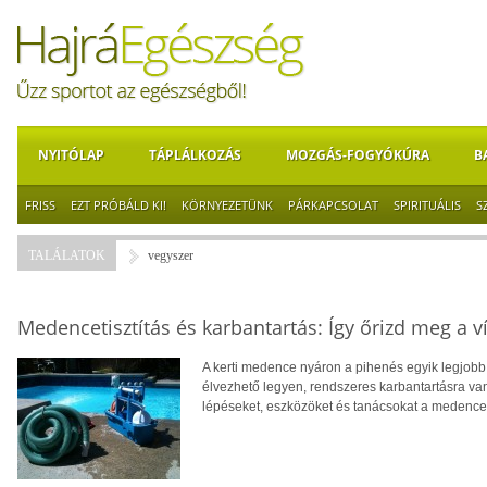
NYITÓLAP
TÁPLÁLKOZÁS
MOZGÁS-FOGYÓKÚRA
B
FRISS
EZT PRÓBÁLD KI!
KÖRNYEZETÜNK
PÁRKAPCSOLAT
SPIRITUÁLIS
S
TALÁLATOK
vegyszer
Medencetisztítás és karbantartás: Így őrizd meg a v
A kerti medence nyáron a pihenés egyik legjobb 
élvezhető legyen, rendszeres karbantartásra va
lépéseket, eszközöket és tanácsokat a medencet