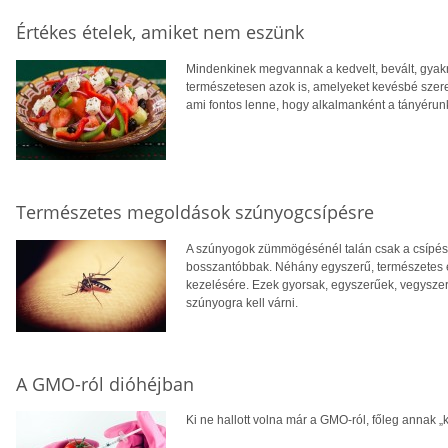
Értékes ételek, amiket nem eszünk
Mindenkinek megvannak a kedvelt, bevált, gyakra
természetesen azok is, amelyeket kevésbé sze
ami fontos lenne, hogy alkalmanként a tányérunk
Természetes megoldások szúnyogcsípésre
A szúnyogok zümmögésénél talán csak a csípésük
bosszantóbbak. Néhány egyszerű, természetes 
kezelésére. Ezek gyorsak, egyszerűek, vegyszer
szúnyogra kell várni.
A GMO-ról dióhéjban
Ki ne hallott volna már a GMO-ról, főleg annak „