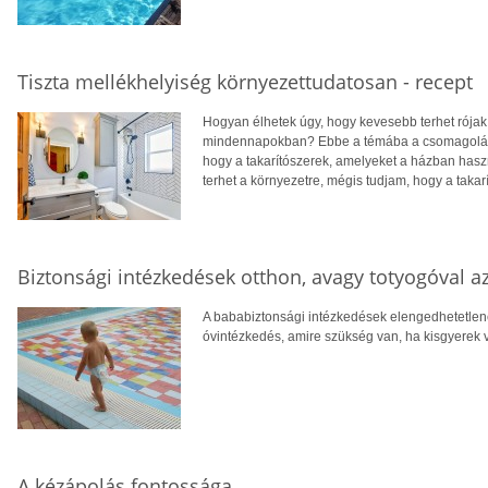
Tiszta mellékhelyiség környezettudatosan - recept
Hogyan élhetek úgy, hogy kevesebb terhet rójak
mindennapokban? Ebbe a témába a csomagolásmen
hogy a takarítószerek, amelyeket a házban haszná
terhet a környezetre, mégis tudjam, hogy a takar
Biztonsági intézkedések otthon, avagy totyogóval az
A bababiztonsági intézkedések elengedhetetlene
óvintézkedés, amire szükség van, ha kisgyerek 
A kézápolás fontossága