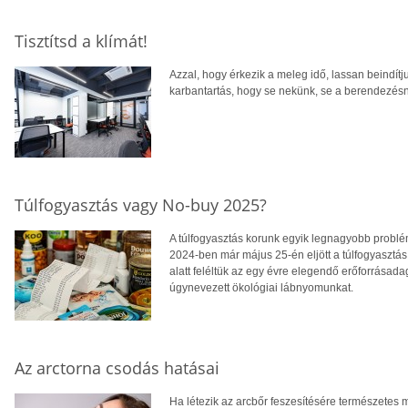
Tisztítsd a klímát!
Azzal, hogy érkezik a meleg idő, lassan beindít
karbantartás, hogy se nekünk, se a berendezésn
Túlfogyasztás vagy No-buy 2025?
A túlfogyasztás korunk egyik legnagyobb prob
2024-ben már május 25-én eljött a túlfogyasztás
alatt feléltük az egy évre elegendő erőforrásada
úgynevezett ökológiai lábnyomunkat.
Az arctorna csodás hatásai
Ha létezik az arcbőr feszesítésére természetes