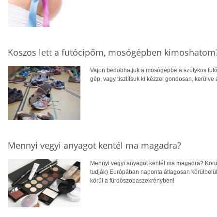
Koszos lett a futócipőm, mosógépben kimoshatom
Vajon bedobhatjuk a mosógépbe a szutykos futóc
gép, vagy tisztítsuk ki kézzel gondosan, kerülv
Mennyi vegyi anyagot kentél ma magadra?
Mennyi vegyi anyagot kentél ma magadra? Körülb
tudják) Európában naponta átlagosan körülbelül
körül a fürdőszobaszekrényben!