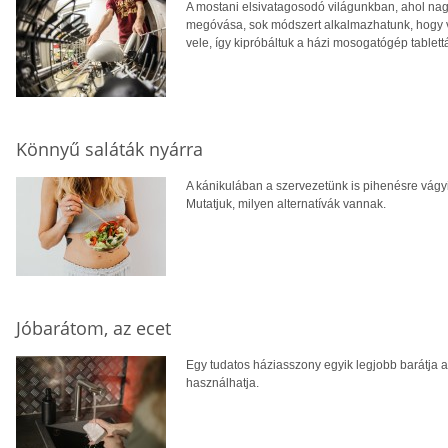
A mostani elsivatagosodó világunkban, ahol nag
megóvása, sok módszert alkalmazhatunk, hogy 
vele, így kipróbáltuk a házi mosogatógép tablett
Könnyű saláták nyárra
A kánikulában a szervezetünk is pihenésre vágyi
Mutatjuk, milyen alternatívák vannak.
Jóbarátom, az ecet
Egy tudatos háziasszony egyik legjobb barátja az
használhatja.