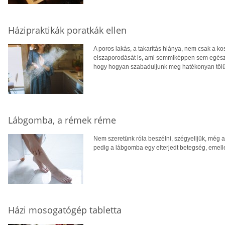
Házipraktikák poratkák ellen
A poros lakás, a takarítás hiánya, nem csak a ko
elszaporodását is, ami semmiképpen sem egészs
hogy hogyan szabaduljunk meg hatékonyan tőlü
Lábgomba, a rémek réme
Nem szeretünk róla beszélni, szégyelljük, még az
pedig a lábgomba egy elterjedt betegség, emelle
Házi mosogatógép tabletta