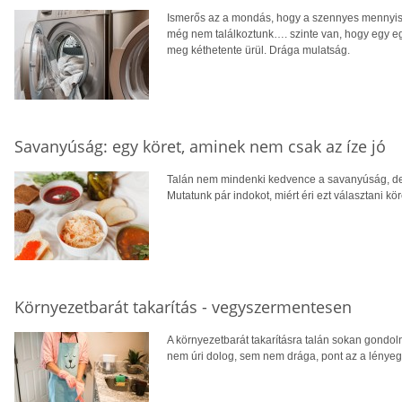
Ismerős az a mondás, hogy a szennyes mennyisé
még nem találkoztunk…. szinte van, hogy egy e
meg kéthetente ürül. Drága mulatság.
Savanyúság: egy köret, aminek nem csak az íze jó
Talán nem mindenki kedvence a savanyúság, de
Mutatunk pár indokot, miért éri ezt választani kö
Környezetbarát takarítás - vegyszermentesen
A környezetbarát takarításra talán sokan gondol
nem úri dolog, sem nem drága, pont az a lény