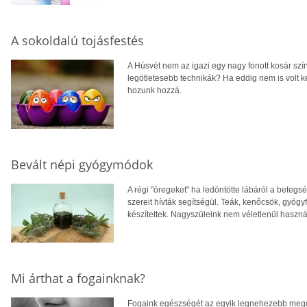
A sokoldalú tojásfestés
A Húsvét nem az igazi egy nagy fonott kosár szí
legötletesebb technikák? Ha eddig nem is volt k
hozunk hozzá.
Bevált népi gyógymódok
A régi "öregeket" ha ledöntötte lábáról a betegs
szereit hívták segítségül. Teák, kenőcsök, gyóg
készítettek. Nagyszüleink nem véletlenül haszná
Mi árthat a fogainknak?
Fogaink egészségét az egyik legnehezebb megőri