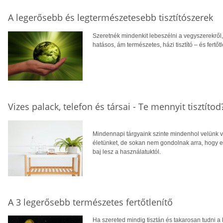
A legerősebb és legtermészetesebb tisztítószerek
Szeretnék mindenkit lebeszélni a vegyszerekről,
hatásos, ám természetes, házi tisztító – és fertőt
Vizes palack, telefon és társai - Te mennyit tisztítod
Mindennapi tárgyaink szinte mindenhol velünk 
életünket, de sokan nem gondolnak arra, hogy e
baj lesz a használatuktól.
A 3 legerősebb természetes fertőtlenítő
Ha szereted mindig tisztán és takarosan tudni a