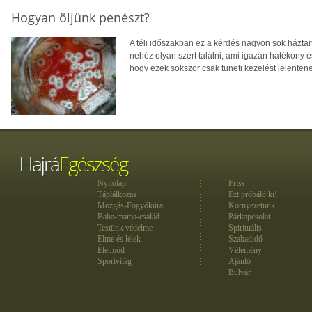
Hogyan öljünk penészt?
A téli időszakban ez a kérdés nagyon sok házta
nehéz olyan szert találni, ami igazán hatékony 
hogy ezek sokszor csak tüneti kezelést jelenten
Nyitólap
Friss
Táplálkozás
Ezt próbáld ki!
Mozgás-Fogyókúra
Környezetünk
Baba-mama-család
Párkapcsolat
Testünk védelme
Spirituális
Elme és lélek
Szabadidő
Életmód
Vélemény
Sportvilág
Ajánló
Bulvár