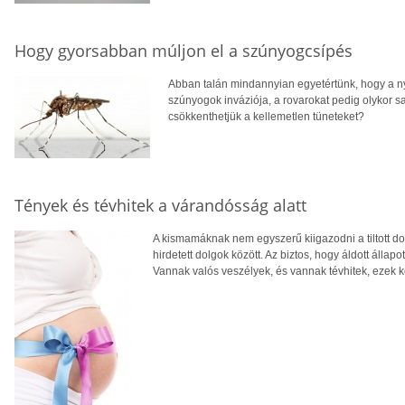
Hogy gyorsabban múljon el a szúnyogcsípés
Abban talán mindannyian egyetértünk, hogy a n
szúnyogok inváziója, a rovarokat pedig olykor sa
csökkenthetjük a kellemetlen tüneteket?
Tények és tévhitek a várandósság alatt
A kismamáknak nem egyszerű kiigazodni a tiltott do
hirdetett dolgok között. Az biztos, hogy áldott álla
Vannak valós veszélyek, és vannak tévhitek, ezek k