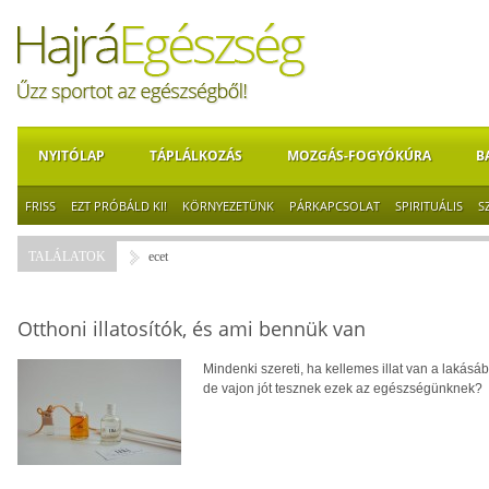
NYITÓLAP
TÁPLÁLKOZÁS
MOZGÁS-FOGYÓKÚRA
B
FRISS
EZT PRÓBÁLD KI!
KÖRNYEZETÜNK
PÁRKAPCSOLAT
SPIRITUÁLIS
S
TALÁLATOK
ecet
Otthoni illatosítók, és ami bennük van
Mindenki szereti, ha kellemes illat van a lakásáb
de vajon jót tesznek ezek az egészségünknek?