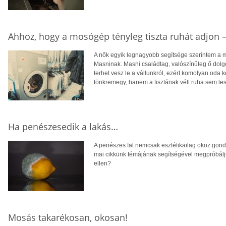
Ahhoz, hogy a mosógép tényleg tiszta ruhát adjon 
A nők egyik legnagyobb segítsége szerintem a 
Masninak. Masni családtag, valószínűleg ő dolgo
terhet vesz le a vállunkról, ezért komolyan oda k
tönkremegy, hanem a tisztának vélt ruha sem lesz
Ha penészesedik a lakás…
A penészes fal nemcsak esztétikailag okoz gond
mai cikkünk témájának segítségével megpróbál
ellen?
Mosás takarékosan, okosan!