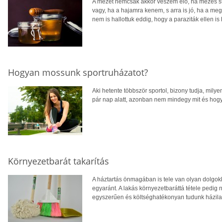
A mézet nemcsak akkor veszem elő, ha mézes süt
vagy, ha a hajamra kenem, s arra is jó, ha a meg
nem is hallottuk eddig, hogy a paraziták ellen i
Hogyan mossunk sportruházatot?
Aki hetente többször sportol, bizony tudja, mil
pár nap alatt, azonban nem mindegy mit és hog
Környezetbarát takarítás
A háztartás önmagában is tele van olyan dolgo
egyaránt. A lakás környezetbaráttá tétele pedig 
egyszerűen és költséghatékonyan tudunk házilag e