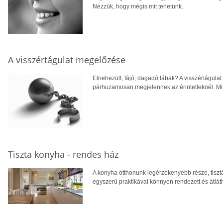
Nézzük, hogy mégis mit tehetünk.
A visszértágulat megelőzése
Elnehezült, fájó, dagadó lábak? A visszértágula
párhuzamosan megjelennek az érintetteknél. Mit
Tiszta konyha - rendes ház
A konyha otthonunk legérzékenyebb része, tisztá
egyszerű praktikával könnyen rendezett és átláth