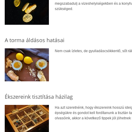
megszabadulj a vizeshelyiségekben és a konyháb
szükséged.
A torma áldásos hatásai
Nem csak ízletes, de gyulladáscsökkentő, sőt rák
Ékszereink tisztítása házilag
Ha azt szeretnénk, hogy ékszereink hosszú idei
épségükre és gondot kell fordítanunk a tisztán 
olvasóink, akkor a következő tippek jól jöhetne