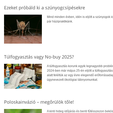
Ezeket próbáld ki a szúnyogcsípésekre
Mind minden évben, idén is eljött a szúnyogok i
pár házipraktikánk.
Túlfogyasztás vagy No-buy 2025?
A túlfogyasztás korunk egyik legnagyobb prob
2024-ben már május 25-én eljött a túlfogyasztás
alatt feléltük az egy évre elegendő erőforrásada
úgynevezett ökológiai lábnyomunkat.
Poloskainvázió – megőrülök tőle!
A kinti hideg időjárás és benti fűtésszezon bek