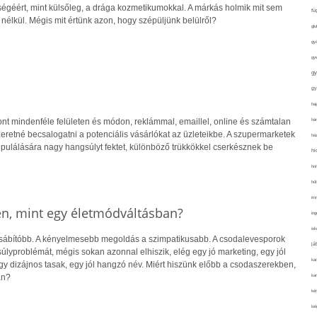
égéért, mint külsőleg, a drága kozmetikumokkal. A márkás holmik mit sem
fü
nélkül. Mégis mit értünk azon, hogy szépüljünk belülről?
glu
gy
gy
gy
gy
haj
hán
nt mindenféle felületen és módon, reklámmal, emaillel, online és számtalan
retné becsalogatni a potenciális vásárlókat az üzleteikbe. A szupermarketek
ház
pulálására nagy hangsúlyt fektet, különböző trükkökkel cserkésznek be
hi
ho
hűt
im
en, mint egy életmódváltásban?
ing
isk
csábítóbb. A kényelmesebb megoldás a szimpatikusabb. A csodalevesporok
já
lyproblémát, mégis sokan azonnal elhiszik, elég egy jó marketing, egy jól
ka
gy dizájnos tasak, egy jól hangzó név. Miért hiszünk előbb a csodaszerekben,
kar
an?
kér
kié