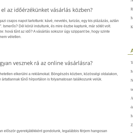
N
 el az időérzékünket vásárlás közben?
R
M
zi csajos napot tartottunk: kávé, nevetés, turizás, egy kis plázázás, aztán
”. Ismerős? Dél körül indultunk, és mire észbe kaptunk, már sötét volt.
K
: hová tűnt az idő? A vásárlás sokszor úgy szippant be, hogy szinte
nem véletlen.
A
gyan vesznek rá az online vásárlásra?
T
M
ehetetlen elkerülni a reklámokat. Böngészés közben, közösségi oldalakon,
y ártatlannak tűnő hírportálon is folyamatosan találkozunk velük.
N
t
A
é
M
Z
an először gyerekjátékként gondolunk, legalábbis férjem hangosan