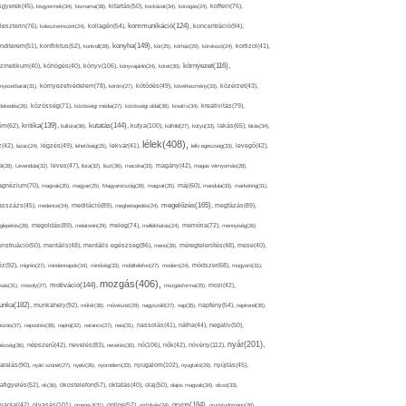
sgyerek(45),
kisgyermek(34),
kismama(38),
kitartás(50),
kockázat(34),
kocogás(24),
koffein(76),
kommunikáció(124),
koncentráció(94),
leszterin(76),
koleszterinszint(24),
kollagén(54),
konyha(149),
nditerem(51),
konfliktus(52),
kontroll(28),
kór(25),
kórház(29),
kórokozó(24),
kortizol(41),
könyv(106),
környezet(116),
zmetikum(40),
köhögés(40),
könyvajánló(24),
köret(30),
nyezetbarát(31),
környezetvédelem(78),
köröm(27),
kötődés(49),
következmény(33),
közérzet(43),
lekedés(26),
közösség(71),
közösségi média(27),
közösségi oldal(38),
kreatív(34),
kreativitás(79),
kritika(139),
kutatás(144),
kutya(100),
ém(62),
kultúra(36),
külföld(27),
kütyü(33),
lakás(65),
látás(34),
lélek(408),
z(42),
lazac(24),
légzés(49),
lehetőség(25),
lekvár(41),
lelki egészség(33),
levegő(42),
él(28),
Levendula(32),
leves(47),
lista(32),
liszt(36),
macska(33),
magány(42),
magas vérnyomás(28),
gnézium(70),
magvak(25),
magyar(25),
Magyarország(28),
magzat(25),
máj(60),
mandula(33),
marketing(31),
megelőzés(165),
sszázs(45),
medence(24),
meditáció(89),
megbetegedés(24),
megfázás(89),
glepetés(28),
megoldás(89),
melatonin(29),
meleg(74),
mellékhatás(24),
memória(72),
mennyiség(26),
nstruáció(50),
mentális(48),
mentális egészség(86),
menü(28),
méregtelenítés(48),
mese(40),
z(92),
migrén(27),
mindennapok(34),
minőség(33),
mobiltelefon(27),
modern(24),
módszer(68),
mogyoró(31),
mozgás(406),
motiváció(144),
sás(31),
mosoly(27),
mozgásforma(25),
mozi(42),
nka(182),
munkahely(92),
műtét(38),
művészet(29),
nagyszülő(27),
nap(35),
napfény(54),
napirend(35),
pozás(37),
napsütés(38),
naptej(32),
narancs(27),
nasi(31),
nassolás(41),
nátha(44),
negatív(50),
nyár(201),
nő(106),
növény(112),
hézség(36),
népszerű(42),
nevelés(83),
nevetés(30),
nők(42),
nyugalom(102),
aralás(90),
nyári szünet(27),
nyelv(26),
nyomelem(33),
nyugtató(29),
nyújtás(45),
afigyelés(52),
ok(36),
okostelefon(57),
oktatás(40),
olaj(50),
olajos magvak(34),
olcsó(33),
olvasás(101),
orvos(164),
ívaolaj(42),
omega-3(31),
online(52),
orrfolyás(24),
orvostudomány(26),