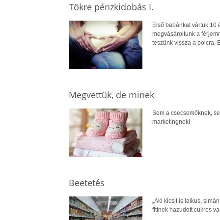
Tökre pénzkidobás I.
Első babánkat vártuk 10 
megvásároltunk a férjemm
teszünk vissza a polcra.
Megvettük, de minek
Sem a csecsemőknek, sem
marketingnek!
Beetetés
„Aki kicsit is laikus, sim
fittnek hazudott cukros v