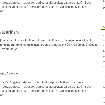
M
tem, veszek magamnak egyet, pedig, ha utána olvas az ember, rájön, hogy
ága, könnyen tárolható, egyszerű edzéstípusról van szó, mely remekül
P
at.
vásárlásra
A-v
jelen vannak az életünkben. Nehéz definiálni egy olyan jelenséget, ami
akt
van mindennapjainkban, mint a hirdetés. A marketing és a reklámok fő célja a
áll
, manipulálás.
a
a
arc
vi
ba
 edzésben
bet
an először gyerekjátékként gondolunk, legalábbis férjem hangosan
bi
tem, veszek magamnak egyet, pedig, ha utána olvas az ember, rájön, hogy
bő
ága, könnyen tárolható, egyszerű edzéstípusról van szó, mely remekül
cig
at.
csí
cuk