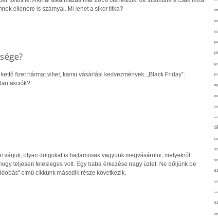
ber töltött le. A kínai alkalmazás már 2016 óta létezik, de számunkra csak most
nnek ellenére is szárnyal. Mi lehet a siker titka?
ot
ön
ős
pa
p
ősége?
pr
 kettő fizet hármat vihet, kamu vásárlási kedvezmények. „Black Friday”:
ps
tlan akciók?
re
re
sa
sor
s
sü
sz
 várjuk, olyan dolgokat is hajlamosak vagyunk megvásárolni, melyekről
sz
ogy teljesen felesleges volt. Egy baba érkezése nagy üzlet. Ne dőljünk be
s
dobás” című cikkünk második része következik.
szí
sz
s
tan