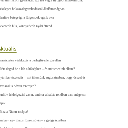
yaralás három gyerekkel: így lett végre nyugodt a pakolásunk
észleges bokaszalagszakadásról általànosságban
enière-betegség, a fülgondok egyik oka
evesebb hús, könnyedebb nyári étrend
ktuális
ermészetes védekezés a parlagfű-allergia ellen
iért dagad be a láb a hőségben – és mit tehetünk ellene?
yári kertészkedés – mit ültessünk augusztusban, hogy ősszel és
avasszal is bőven teremjen?
uditív feldolgozási zavar, amikor a hallás rendben van, mégsem
rtjük
i az a Niann-terápia?
sálya – egy illatos fűszernövény a gyógyászatban