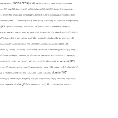
táplálkozás(353),
lálékkiegészítő(25),
tárolás(29),
társ(27),
társadalom(50),
társaság(31),
tea(158),
tél(153),
vasz(87),
technika(46),
tej(88),
tejtermék(60),
telefon(49),
televízió(31),
terápia(92),
terhesség(96),
természet(129),
természetes(103),
ljesítmény(46),
termék(44),
test(171),
testmozgás(97),
rvezés(46),
testsúly(79),
testtartás(27),
tészta(39),
tevékenység(44),
pp(118),
tippek(27),
tisztaság(35),
tisztítás(44),
tojás(91),
torna(43),
torokfájás(32),
törődés(27),
tudatosság(115),
tudomány(106),
ténet(38),
trauma(31),
trükk(25),
tudás(30),
tudatos(46),
túlsúly(72),
tünet(139),
ra(78),
turmix(64),
túró(29),
tüdő(28),
tünetek(64),
türelem(47),
uborka(26),
újév(42),
ünnep(148),
ahasznosítás(37),
újszülött(26),
úszás(46),
Utazás(85),
Üdítő(26),
ülőmunka(27),
csora(79),
válás(24),
választás(29),
változás(48),
változatos(24),
várandósság(54),
város(24),
vas(64),
sárlás(85),
vashiány(31),
védekezés(28),
védelem(59),
vegán(48),
vegetáriánus(43),
vegyszer(28),
vércukorszint(108),
vérnyomás(125),
lemény(57),
vér(41),
vércukor(49),
vérkeringés(78),
rseny(46),
vérszegénység(34),
vese(46),
veszekedés(29),
veszély(45),
veszélyes(54),
világháló(41),
vitamin(406),
ág(34),
vírus(82),
viselkedés(86),
viszketés(30),
vita(34),
vitalitás(31),
víz(184),
aminhiány(33),
vitaminok(86),
vizsga(26),
vizsgálat(59),
zab(34),
zabkása(36),
zabpehely(36),
zöldség(304),
zsír(166),
ar(24),
zene(85),
zöldségek(32),
zsírégetés(46),
zsírsav(25)