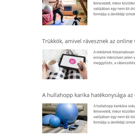
felnevetett, mikor közöl
valójában egy nem túl dr
formálja a deréktáji izmok
Trükkök, amivel rávesznek az online 
A reklámok folyamatosan 
ennyire intenzíven jelen 
meggyőzés, a rábeszélés
A hullahopp karika hatékonysága az
A hullahopp karikára sok
felnevetett, mikor közöl
valójában egy nem túl dr
formálja a deréktáji izmok