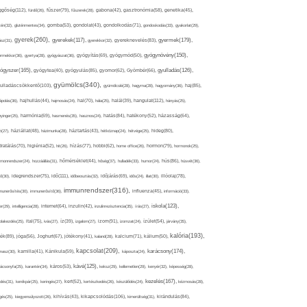
ggőség(112),
fürdő(26),
fűszer(79),
fűszerek(28),
gabona(42),
gasztronómia(58),
genetika(45),
tén(32),
gluténmentes(34),
gomba(53),
gondolat(43),
gondolkodás(71),
gondoskodás(33),
gyakorlat(29),
gyerek(260),
gyermek(179),
gyerekek(117),
ász(31),
gyerekkor(32),
gyereknevelés(83),
gyógynövény(150),
ermekkor(36),
gyertya(28),
gyógyászat(36),
gyógyítás(69),
gyógymód(50),
ógyszer(165),
gyulladás(126),
gyógytea(40),
gyógyulás(85),
gyomor(62),
Gyömbér(66),
gyümölcs(340),
ulladáscsökkentő(103),
gyümölcslé(28),
hagyma(28),
hagyomány(36),
haj(85),
hangulat(112),
ápolás(36),
hajhullás(44),
hajmosás(24),
hal(70),
hála(25),
halál(39),
hányás(25),
yinger(25),
harmónia(69),
hasmenés(35),
hasznos(24),
hatás(84),
hatékony(52),
házasság(64),
i(27),
háziállat(48),
házimunka(28),
háztartás(43),
hétköznap(24),
hétvége(25),
hideg(80),
dratálás(70),
higiénia(52),
hit(26),
hízás(77),
hobbi(62),
home office(26),
hormon(79),
hormonok(25),
rmonrendszer(24),
hozzáállás(31),
hőmérséklet(44),
hőség(37),
hulladék(33),
humor(24),
hús(86),
húsvét(36),
idő(111),
ő(30),
idegrendszer(75),
időbeosztás(32),
időjárás(69),
idős(24),
illat(30),
illóolaj(78),
immunrendszer(316),
munerősítés(30),
immunerősítő(36),
influenza(45),
információ(33),
iskola(123),
er(29),
intelligencia(28),
internet(64),
inzulin(42),
inzulinrezisztencia(35),
írás(27),
olakezdés(25),
ital(75),
ivás(27),
íz(39),
izgalom(27),
izom(91),
izomzat(24),
ízület(54),
járvány(35),
kalória(193),
ték(89),
jóga(56),
Joghurt(67),
jótékony(41),
kaland(28),
kalcium(71),
kálium(50),
kapcsolat(209),
karácsony(174),
masz(30),
kamilla(41),
Kánikula(59),
káposzta(24),
kávé(125),
ácsonyfa(25),
karantén(34),
káros(53),
keksz(29),
kellemetlen(29),
kenyér(32),
képesség(28),
kezelés(167),
dés(31),
kerékpár(25),
keringés(27),
kert(52),
kertészkedés(26),
készülődés(24),
kézmosás(28),
kikapcsolódás(106),
gés(25),
kiegyensúlyozott(26),
kihívás(43),
kimerültség(31),
kirándulás(84),