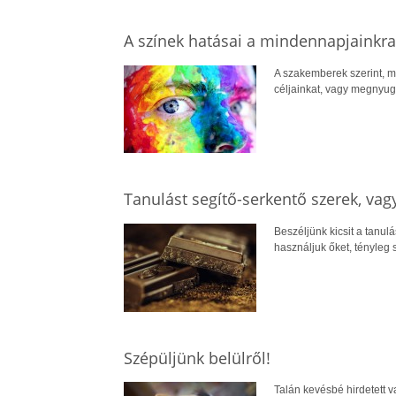
A színek hatásai a mindennapjainkra
A szakemberek szerint, mi
céljainkat, vagy megnyug
Tanulást segítő-serkentő szerek, vag
Beszéljünk kicsit a tanul
használjuk őket, tényleg
Szépüljünk belülről!
Talán kevésbé hirdetett v