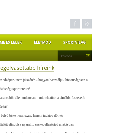
ME ÉS LÉLEK
ÉLETMÓD
SPORTVILÁG
Legolvasottabb híreink
z edzőpark nem játszótér – hogyan használjuk biztonságosan a
özösségi sporttereket?
arancsbőr ellen tudatosan – mit tehetünk a simább, feszesebb
őrért?
 belső béke nem luxus, hanem tudatos döntés
ielőtt elindulsz nyaralni, ezeket ellenőrizd a lakásban