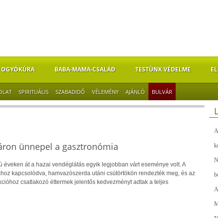
FOGYÓKÚRA
BABA-MAMA-CSALÁD
TESTÜNK VÉDELME
EL
OLAT
SPIRITUÁLIS
SZABADIDŐ
VÉLEMÉNY
AJÁNLÓ
BULVÁR
A
láron ünnepel a gasztronómia
k
N
ú éveken át a hazai vendéglátás egyik legjobban várt eseménye volt. A
ához kapcsolódva, hamvazószerda utáni csütörtökön rendezték meg, és az
b
kcióhoz csatlakozó éttermek jelentős kedvezményt adtak a teljes
A
M