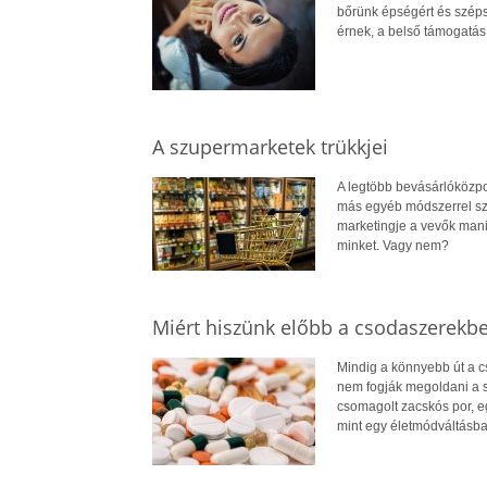
bőrünk épségért és széps
érnek, a belső támogatás 
A szupermarketek trükkjei
A legtöbb bevásárlóközpo
más egyéb módszerrel sze
marketingje a vevők mani
minket. Vagy nem?
Miért hiszünk előbb a csodaszerekb
Mindig a könnyebb út a 
nem fogják megoldani a sú
csomagolt zacskós por, e
mint egy életmódváltásb