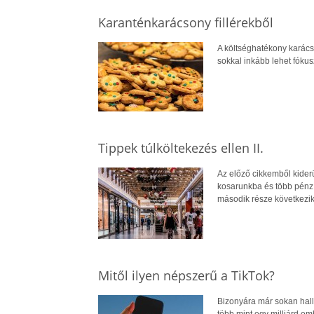
Karanténkarácsony fillérekből
A költséghatékony karács
sokkal inkább lehet fókus
Tippek túlköltekezés ellen II.
Az előző cikkemből kiderü
kosarunkba és több pénz 
második része következik
Mitől ilyen népszerű a TikTok?
Bizonyára már sokan hallo