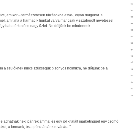
táp
ta
éve, amikor – természetesen túlzásokba esve-, olyan dolgokat is
te
el, amit ma a harmadik fiunkat várva már csak visszafogott nevetéssel
te
 Egy baba érkezése nagy üzlet. Ne dőljünk be mindennek.
ti
tör
tú
újr
va
vá
 a szülőknek nincs szükségük bizonyos holmikra, ne dőljünk be a
vé
ve
vir
vit
zav
án eladhatnak neki pár reklámmal és egy jól kitalált marketinggel egy csomó
ackot, a formánk, és a pénztárcánk rovására.”