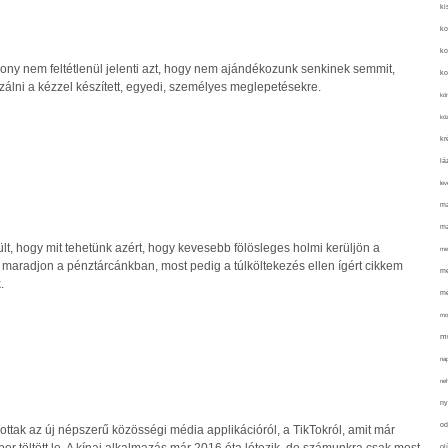
ki
ko
ko
ony nem feltétlenül jelenti azt, hogy nem ajándékozunk senkinek semmit,
ko
zálni a kézzel készített, egyedi, személyes meglepetésekre.
kör
köz
kr
lá
lev
ma
ma
lt, hogy mit tehetünk azért, hogy kevesebb fölösleges holmi kerüljön a
me
maradjon a pénztárcánkban, most pedig a túlköltekezés ellen ígért cikkem
me
.
mé
mo
mu
na
ne
ny
od
ttak az új népszerű közösségi média applikációról, a TikTokról, amit már
ol