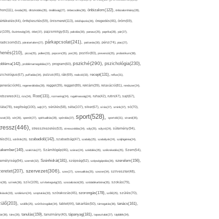
thon(111),
önbizalom(122),
óvoda(26),
öltözködés(35),
önállóság(27),
önbecsülés(36),
önbizalomhiány(28),
önismeret(113),
értékelés(44),
önfejlesztés(59),
önkifejezés(26),
öregedés(46),
öröm(69),
z(109),
őszinteség(34),
ötlet(37),
pajzsmirigy(53),
pakolás(30),
panasz(25),
paprika(28),
pár(27),
párkapcsolat(241),
radicsom(52),
páratartalom(27),
pattanás(30),
pénz(74),
piac(27),
ihenés(210),
pizza(25),
pollen(33),
popcorn(35),
por(26),
pozitív(83),
prevenció(25),
probiotikum(38),
psziché(290),
pszichológia(230),
obléma(142),
problémamegoldás(27),
program(60),
recept(131),
zichológus(67),
puffadás(34),
pulzus(45),
rák(69),
reakció(33),
reflux(31),
generáció(46),
regenerálódás(28),
reggel(39),
reggeli(89),
reklám(39),
relaxáció(81),
rendszer(24),
Rost(131),
ndszeres(41),
rizs(34),
rozmaring(24),
rugalmasság(24),
ruha(42),
rutin(47),
sajt(67),
segítség(100),
séta(107),
láta(78),
sejt(27),
sérülés(58),
siker(67),
sírás(27),
smink(37),
só(70),
sport(528),
ozat(33),
sör(26),
spenót(27),
spiritualitás(28),
spórolás(37),
sportoló(31),
strand(35),
tressz(446),
sütemény(94),
stresszkezelés(53),
stresszoldás(34),
súly(25),
súlyzó(24),
szabadidő(142),
tés(91),
sütőtök(25),
szabadság(47),
szabály(25),
szabályok(24),
szájhigiénia(24),
akember(140),
szakítás(27),
Számítógép(46),
száraz(24),
szédülés(35),
székrekedés(25),
Szem(54),
Szénhidrát(181),
emélyiség(94),
szerelem(156),
szemét(32),
szépség(52),
szépségápolás(26),
szervezet(306),
zeretet(207),
szex(27),
szexualitás(25),
szezon(34),
szilveszter(48),
szív(109),
n(28),
színek(36),
szívbetegség(32),
szocializáció(30),
szódabikarbóna(35),
szokás(79),
szorongás(178),
okások(33),
szolárium(24),
szoptatás(33),
szórakozás(45),
szőlő(25),
szülés(70),
zülő(203),
tanács(161),
szülők(25),
szűrővizsgálat(34),
tablet(44),
takarítás(50),
támogatás(36),
tápanyag(181),
tanulás(159),
ár(36),
tánc(26),
tanulmány(40),
tapasztalat(27),
táplálék(34),