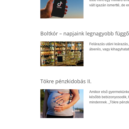
több mint egy milliárd em
vált igazán ismertté, de e
Boltkór – napjaink legnagyobb függ
Felárazás utáni leárazás,
átverés, vagy kihagyhata
Tökre pénzkidobás II.
Amikor első gyermekünket
később bebizonyosodik, h
mindennek. „Tökre pénzki