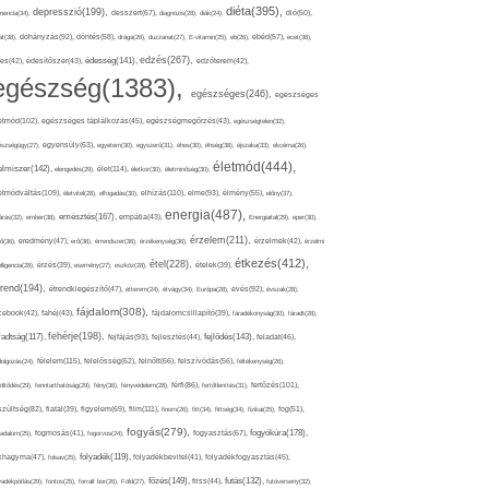
diéta(395),
depresszió(199),
mencia(34),
desszert(67),
diagnózis(28),
diák(24),
dió(50),
dohányzás(92),
at(38),
döntés(58),
drága(26),
duzzanat(27),
E-vitamin(25),
eb(26),
ebéd(57),
ecet(38),
edzés(267),
édesség(141),
es(42),
édesítőszer(43),
edzőterem(42),
egészség(1383),
egészséges(246),
egészséges
etmód(102),
egészséges táplálkozás(45),
egészségmegőrzés(43),
egészségtelen(32),
észségügy(27),
egyensúly(63),
egyetem(30),
egyszerű(31),
éhes(30),
éhség(38),
éjszaka(33),
ekcéma(26),
életmód(444),
elmiszer(142),
élet(114),
elengedés(29),
életkor(30),
életminőség(30),
etmódváltás(109),
elhízás(110),
elme(93),
életvitel(28),
elfogadás(30),
élmény(55),
előny(37),
energia(487),
emésztés(167),
árás(32),
ember(38),
empátia(43),
Energiaital(29),
eper(30),
érzelem(211),
ő(36),
eredmény(47),
erő(36),
érrendszer(36),
érzékenység(36),
érzelmek(42),
érzelmi
étkezés(412),
étel(228),
elligencia(28),
érzés(39),
esemény(27),
eszköz(28),
ételek(39),
trend(194),
evés(92),
étrendkiegészítő(47),
étterem(24),
étvágy(34),
Európa(28),
évszak(28),
fájdalom(308),
cebook(42),
fahéj(43),
fájdalomcsillapító(39),
fáradékonyság(30),
fáradt(28),
fehérje(198),
radtság(117),
fejfájás(93),
fejlődés(143),
fejlesztés(44),
feladat(46),
félelem(115),
dolgozás(24),
felelősség(62),
felnőtt(66),
felszívódás(56),
féltékenység(26),
fertőzés(101),
töltődés(29),
fenntarthatóság(29),
fény(36),
fényvédelem(28),
férfi(86),
fertőtlenítés(31),
film(111),
szültség(82),
fiatal(39),
figyelem(69),
finom(26),
fitt(34),
fittség(34),
fizikai(25),
fog(51),
fogyás(279),
fogyókúra(178),
gadalom(25),
fogmosás(41),
fogorvos(24),
fogyasztás(67),
folyadék(119),
khagyma(47),
folsav(25),
folyadékbevitel(41),
folyadékfogyasztás(45),
főzés(149),
futás(132),
yadékpótlás(29),
fontos(25),
forralt bor(26),
Föld(27),
friss(44),
futóverseny(32),