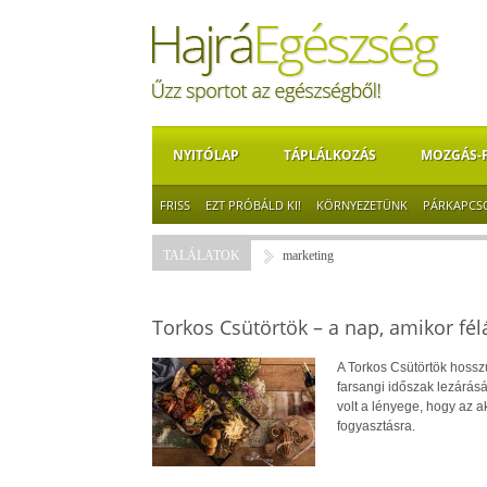
NYITÓLAP
TÁPLÁLKOZÁS
MOZGÁS-
FRISS
EZT PRÓBÁLD KI!
KÖRNYEZETÜNK
PÁRKAPCS
TALÁLATOK
marketing
Torkos Csütörtök – a nap, amikor fé
A Torkos Csütörtök hossz
farsangi időszak lezárás
volt a lényege, hogy az a
fogyasztásra.