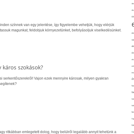
de
div
éd
nden színnek van egy jelentése, így figyelembe vehetjük, hogy elérjük
tassuk magunkat, feldobjuk környezetünket, befolyásoljuk viselkedésünket.
él
eg
él
él
elv
y káros szokások?
erd
int
ási serkentőszerekről! Vajon ezek mennyire károsak, milyen gyakran
é
 segítenek?
fa
fá
fel
fel
fe
fo
fo
agy ritkábban emlegetett dolog, hogy belülről legalább annyit tehetünk a
fol