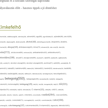
eghízás és a szociális szorongás kapcsolata
ályaválasztás előtt – hasznos tippek a jó döntéshez
Címkefelhő
ajándék(95),
itamin(36),
adalékanyag(28),
adomány(26),
advent(40),
agy(80),
agyműködés(27),
akció(39),
alkohol(182),
ivitás(30),
alapanyag(30),
alkalmazás(28),
alkoholfogyasztás(36),
állapot(43),
állat(54),
allergia(123),
attartás(33),
állóképesség(42),
Alma(72),
almaecet(26),
aloe vera(33),
álom(34),
lvás(272),
alvászavar(66),
aminosav(33),
antibakteriális(42),
antibiotikum(47),
ntioxidáns(199),
anyagcsere(99),
anya(67),
anyuka(27),
apa(42),
ápolás(29),
applikáció(26),
ásványi anyag(111),
(29),
arcbőr(27),
ásványi anyagok(40),
asztma(47),
autó(46),
avokádó(36),
B-
tamin(41),
baba(82),
baktérium(89),
balaton(34),
baleset(51),
banán(53),
bántalmazás(24),
barát(48),
rátok(50),
barátság(58),
béke(29),
bélflóra(37),
bélrendszer(33),
bemelegítés(24),
beszélgetés(61),
betegség(550),
eg(34),
betegségek(39),
bevásárlás(28),
bicikli(25),
biológia(25),
bőr(221),
boldogság(125),
zalom(41),
biztonság(66),
bolt(31),
bor(36),
borogatás(28),
böjt(27),
C-vitamin(121),
rápolás(70),
brokkoli(29),
buli(24),
bűntudat(32),
cékla(28),
cél(57),
célok(30),
család(284),
aretta(38),
cikk(24),
Cink(24),
cipő(37),
citrom(61),
citromfű(26),
csecsemő(45),
cukor(194),
pés(26),
csoki(35),
csokoládé(71),
csomagolás(24),
csont(33),
csontritkulás(36),
cukorbetegség(137),
orbeteg(25),
cukormentes(69),
D-vitamin(53),
daganat(36),
dekoráció(41),