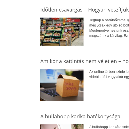
Időtlen csavargás – Hogyan veszítjük
Tegnap a barátnőimmel iga
még „csak egy utolsó bolt
Meglepődve néztünk össze
megszűnik a külvilág. Ez 
Amikor a kattintás nem véletlen – ho
Az online térben szinte l
videók előtt vagy akár eg
A hullahopp karika hatékonysága
A hullahopp karikára sok