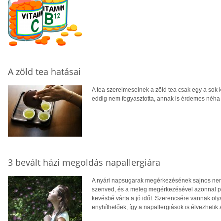
A zöld tea hatásai
A tea szerelmeseinek a zöld tea csak egy a sok 
eddig nem fogyasztotta, annak is érdemes néha
3 bevált házi megoldás napallergiára
A nyári napsugarak megérkezésének sajnos nem m
szenved, és a meleg megérkezésével azonnal pött
kevésbé várta a jó időt. Szerencsére vannak oly
enyhíthetőek, így a napallergiások is élvezhetik 