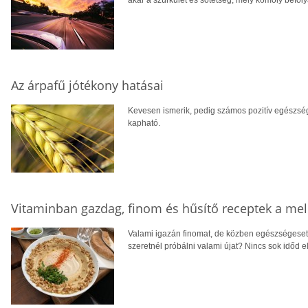
akár a szürkület és sötétség, mely komoly befoly
Az árpafű jótékony hatásai
Kevesen ismerik, pedig számos pozitív egészsé
kapható.
Vitaminban gazdag, finom és hűsítő receptek a me
Valami igazán finomat, de közben egészségeset,
szeretnél próbálni valami újat? Nincs sok időd e