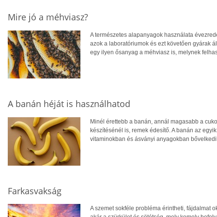
Mire jó a méhviasz?
A természetes alapanyagok használata évezredek
azok a laboratóriumok és ezt követően gyárak ált
egy ilyen ősanyag a méhviasz is, melynek felhas
A banán héját is használhatod
Minél érettebb a banán, annál magasabb a cuko
készítésénél is, remek édesítő. A banán az egyik 
vitaminokban és ásványi anyagokban bővelkedi
Farkasvakság
A szemet sokféle probléma érintheti, fájdalmat o