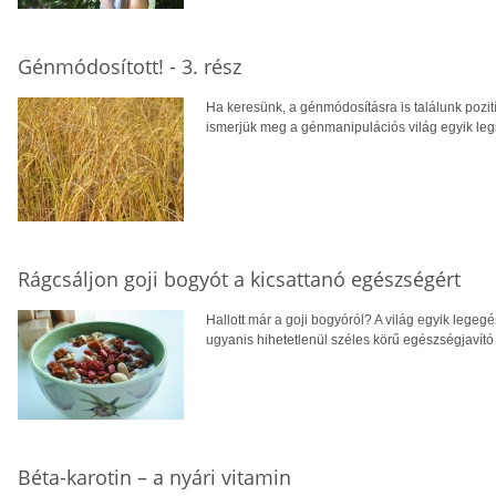
Génmódosított! - 3. rész
Ha keresünk, a génmódosításra is találunk pozit
ismerjük meg a génmanipulációs világ egyik legi
Rágcsáljon goji bogyót a kicsattanó egészségért
Hallott már a goji bogyóról? A világ egyik leg
ugyanis hihetetlenül széles körű egészségjavító é
Béta-karotin – a nyári vitamin