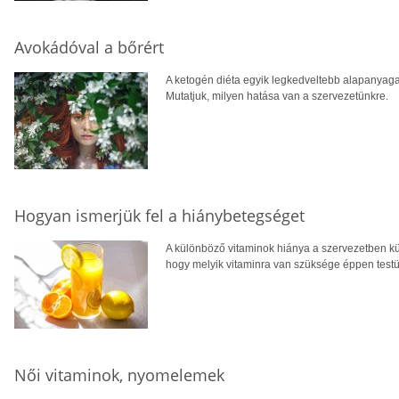
Avokádóval a bőrért
A ketogén diéta egyik legkedveltebb alapanyaga
Mutatjuk, milyen hatása van a szervezetünkre.
Hogyan ismerjük fel a hiánybetegséget
A különböző vitaminok hiánya a szervezetben kül
hogy melyik vitaminra van szüksége éppen tes
Női vitaminok, nyomelemek