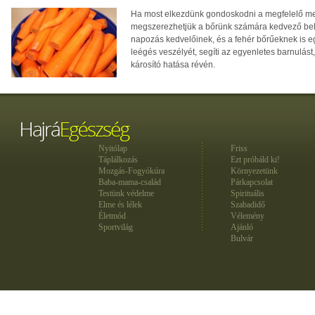
Ha most elkezdünk gondoskodni a megfelelő men
megszerezhetjük a bőrünk számára kedvező bel
napozás kedvelőinek, és a fehér bőrűeknek is eg
leégés veszélyét, segíti az egyenletes barnulá
károsító hatása révén.
Nyitólap
Friss
Táplálkozás
Ezt próbáld ki!
Mozgás-Fogyókúra
Környezetünk
Baba-mama-család
Párkapcsolat
Testünk védelme
Spirituális
Elme és lélek
Szabadidő
Életmód
Vélemény
Sportvilág
Ajánló
Bulvár