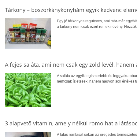
Tárkony – boszorkánykonyhám egyik kedvenc elem
Egy jó tárkonyos raguleves, ami már-már egytál
a tárkony nem csak ezért remek növény. Nézzük, 
A fejes saláta, ami nem csak egy zöld levél, hanem
A saláta az egyik legismertebb és leggyakrabban 
nemcsak ízletesek, hanem nagyon sok értékes t
3 alapvető vitamin, amely nélkül romolhat a látáso
A látás romlását sokan az öregedés természetes 