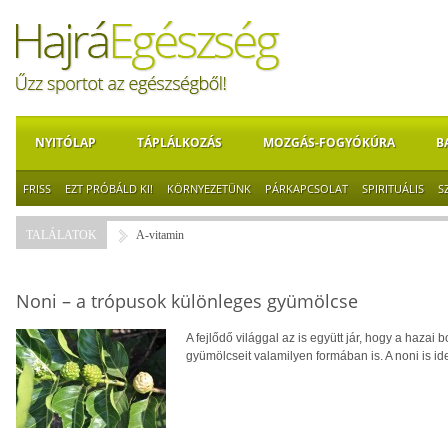
NYITÓLAP
TÁPLÁLKOZÁS
MOZGÁS-FOGYÓKÚRA
B
FRISS
EZT PRÓBÁLD KI!
KÖRNYEZETÜNK
PÁRKAPCSOLAT
SPIRITUÁLIS
S
TALÁLATOK
A-vitamin
Noni – a trópusok különleges gyümölcse
A fejlődő világgal az is együtt jár, hogy a hazai 
gyümölcseit valamilyen formában is. A noni is ide