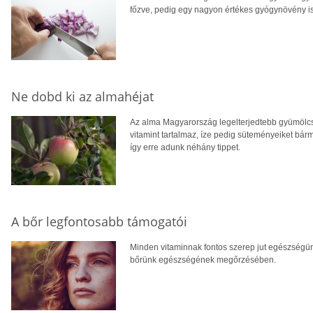
főzve, pedig egy nagyon értékes gyógynövény 
Ne dobd ki az almahéjat
Az alma Magyarország legelterjedtebb gyümölcse
vitamint tartalmaz, íze pedig süteményeiket bárm
így erre adunk néhány tippet.
A bőr legfontosabb támogatói
Minden vitaminnak fontos szerep jut egészségü
bőrünk egészségének megőrzésében.