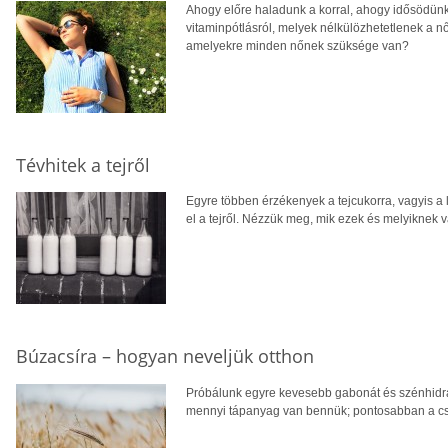
Ahogy előre haladunk a korral, ahogy idősödün
vitaminpótlásról, melyek nélkülözhetetlenek a n
amelyekre minden nőnek szüksége van?
Tévhitek a tejről
Egyre többen érzékenyek a tejcukorra, vagyis a 
el a tejről. Nézzük meg, mik ezek és melyiknek 
Búzacsíra – hogyan neveljük otthon
Próbálunk egyre kevesebb gabonát és szénhidrát
mennyi tápanyag van bennük; pontosabban a cs