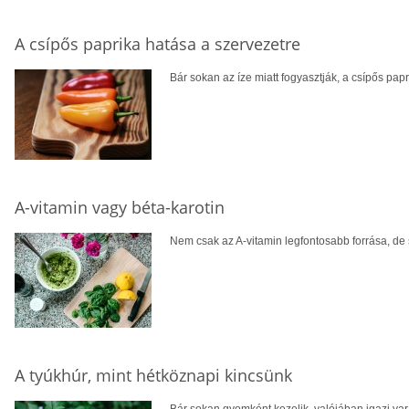
A csípős paprika hatása a szervezetre
Bár sokan az íze miatt fogyasztják, a csípős pa
A-vitamin vagy béta-karotin
Nem csak az A-vitamin legfontosabb forrása, de 
A tyúkhúr, mint hétköznapi kincsünk
Bár sokan gyomként kezelik, valójában igazi var