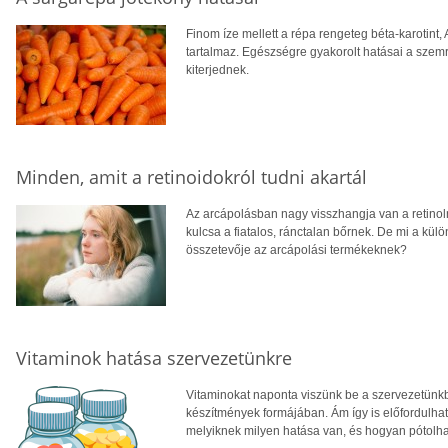
Finom íze mellett a répa rengeteg béta-karotint,
tartalmaz. Egészségre gyakorolt hatásai a szemr
kiterjednek.
Minden, amit a retinoidokról tudni akartál
Az arcápolásban nagy visszhangja van a retinolna
kulcsa a fiatalos, ránctalan bőrnek. De mi a kül
összetevője az arcápolási termékeknek?
Vitaminok hatása szervezetünkre
Vitaminokat naponta viszünk be a szervezetünkbe
készítmények formájában. Ám így is előfordulha
melyiknek milyen hatása van, és hogyan pótolhatj