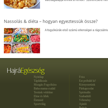
Nassolás & diéta – hogyan egyeztessük össze?
A fogyókúrák első számú ellenségei a rágcsálniv
Nyitólap
Friss
Táplálkozás
Ezt próbáld ki!
Mozgás-Fogyókúra
Környezetünk
Baba-mama-család
Párkapcsolat
Testünk védelme
Spirituális
Elme és lélek
Szabadidő
Életmód
Vélemény
Sportvilág
Ajánló
Bulvár