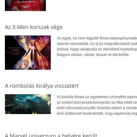
Az X-Men korszak vége
Az egyik, ha nem legjobb filmes képregénymatér
sikerrel rebootolták. Az új és megváltoztatott ca
érának. Nagy várakozás és mérsékelt marketingk
Nagyon vártam, vártuk, lássuk mi lett belőle.
A rombolás királya visszatért
A Godzilla filmek az egyetemes szörnyfilm kalen
az emberi környezetszennyezés sci-fibe oltott cel
kellő városokat pusztító Godzilla ebben a rema
lévő őstitánnal! kardoskodik, hogy egyensúly l
A Marvel univerzum a helyére került