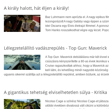
A király halott, hát éljen a király!
Baz Luhrmann nem aprózta el. A nagy epikus filme
lezongorázott A nagy Gatsby vagy éppen a szürr
idei Oscarra egy Elvis életrajzi filmmel. A gon
Tom Hanks rosszalkodhat végre egy kicsit. Popcor
Lélegzetelállító vadászrepülés - Top Gun: Maverick
A Top Gun: Maverick debütálásra már két évvel ez
csúszásra kényszerítette a 80-as évek ikonikus v
Cruise ragaszkodtak ahhoz, hogy a Maverick az
kell látni, és lehetőleg minél nagyobb közönség 
ugyanis sikerrel szállítja azt a lélegzetelállító repülést, amiben bíztunk, az érze
A gigantikus tehetség elviselhetetlen súlya - Kritika
Nicolas Cage a színész Nicolas Cage-et játssza e
utóbbi években divatossá vált cikizni a különböző