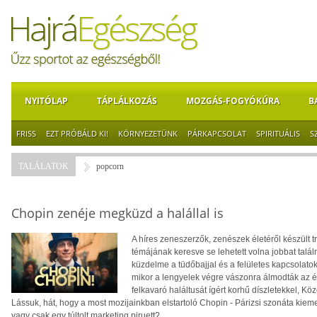
NYITÓLAP
TÁPLÁLKOZÁS
MOZGÁS-FOGYÓKÚRA
B
FRISS
EZT PRÓBÁLD KI!
KÖRNYEZETÜNK
PÁRKAPCSOLAT
SPIRITUÁLIS
S
TALÁLATOK
popcorn
Chopin zenéje megküzd a halállal is
A híres zeneszerzők, zenészek életéről készült t
témájának keresve se lehetett volna jobbat találn
küzdelme a tüdőbajjal és a felületes kapcsolato
mikor a lengyelek végre vászonra álmodták az éle
felkavaró haláltusát ígért korhű díszletekkel, 
Lássuk, hát, hogy a most mozijainkban elstartoló Chopin - Párizsi szonáta kieme
vagy csak egy túltolt marketing piruett?