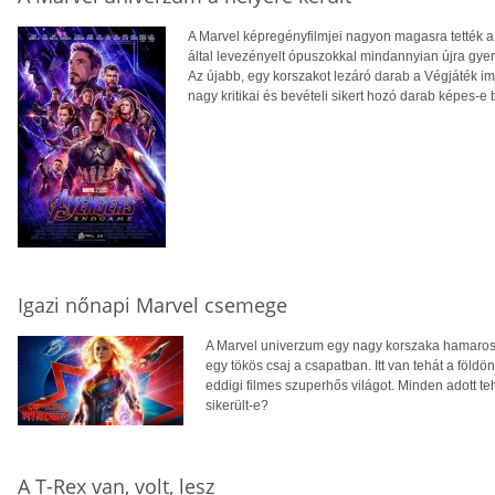
A Marvel képregényfilmjei nagyon magasra tették a 
által levezényelt ópuszokkal mindannyian újra gyere
Az újabb, egy korszakot lezáró darab a Végjáték im
nagy kritikai és bevételi sikert hozó darab képes-e
Igazi nőnapi Marvel csemege
A Marvel univerzum egy nagy korszaka hamaros
egy tökös csaj a csapatban. Itt van tehát a földön
eddigi filmes szuperhős világot. Minden adott te
sikerült-e?
A T-Rex van, volt, lesz