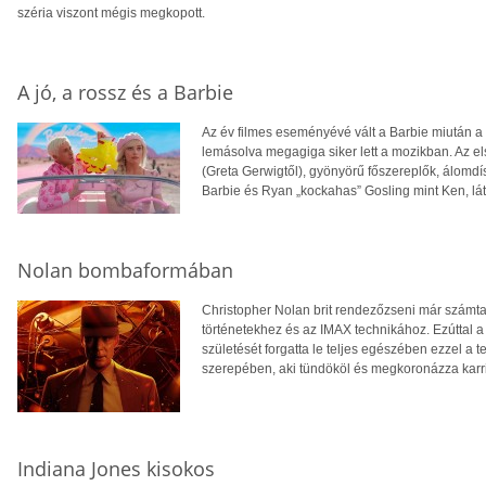
széria viszont mégis megkopott.
A jó, a rossz és a Barbie
Az év filmes eseményévé vált a Barbie miután a f
lemásolva megagiga siker lett a mozikban. Az e
(Greta Gerwigtől), gyönyörű főszereplők, álomdís
Barbie és Ryan „kockahas” Gosling mint Ken, lát
Nolan bombaformában
Christopher Nolan brit rendezőzseni már számta
történetekhez és az IMAX technikához. Ezúttal a 
születését forgatta le teljes egészében ezzel a
szerepében, aki tündököl és megkoronázza karri
Indiana Jones kisokos