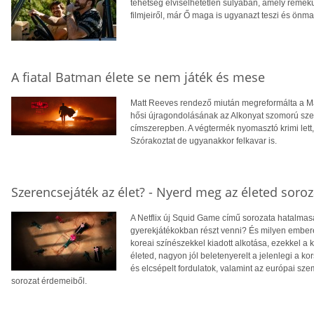
tehetség elviselhetetlen súlyában, amely remekü
filmjeiről, már Ő maga is ugyanazt teszi és önma
A fiatal Batman élete se nem játék és mese
Matt Reeves rendező miután megreformálta a Maj
hősi újragondolásának az Alkonyat szomorú sze
címszerepben. A végtermék nyomasztó krimi lett,
Szórakoztat de ugyanakkor felkavar is.
Szerencsejáték az élet? - Nyerd meg az életed soroza
A Netflix új Squid Game című sorozata hatalmasat
gyerekjátékokban részt venni? És milyen embere
koreai színészekkel kiadott alkotása, ezekkel a 
életed, nagyon jól beletenyerelt a jelenlegi a k
és elcsépelt fordulatok, valamint az európai szem
sorozat érdemeiből.