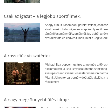
Csak az igazat – a legjobb sportfilmek.
Ahogy elmúlt írásomban ígéretet tettem, összes
elvek szerint haladni, és ez alapján olyan filmek
témáról/eseményről/személyről. Így ebből a röv
szórakoztató és kedves filmek, mint a Jég veled!
A rosszfiúk visszatértek
Michael Bay popcorn gyáros anno még a 90-es é
akciómozival, a Bad Boysszal örvendeztett meg m
zsarupáros most ismét visszatér immáron harmad
Miami. Jöhetnek az pergő videójáték akciók, a las
részleteket.
A nagy megkönnyebbülés filmje