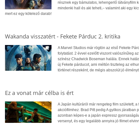
résznek egy bámulatos, lehengerlő látványfilm k
mindenki hall és aki teheti,– valamint aki egy kic
mert ez egy kötelező darab!
Wakanda visszatért - Fekete Párduc 2. kritika
A Marvel Studios már rögtön az első Fekete Párd
folytatást. 2 évvel ezelőtt viszont valószínűleg 
színész Chadwick Boseman halála. Ennek hatás
új Fekete párducot, ami méltón tiszteleg az elhun
történet részeként, de mégis abszolút jó élményt 
Ez a vonat már célba is ért
A Japán kultúráról már rengeteg film született, 
akciófilmhez. Brad Pitt pedig A gyilkos járatban 
azonban képes-e a japán expressz gyorsaságával
versenyt, és egy legalább annyira jó filmet elvinn