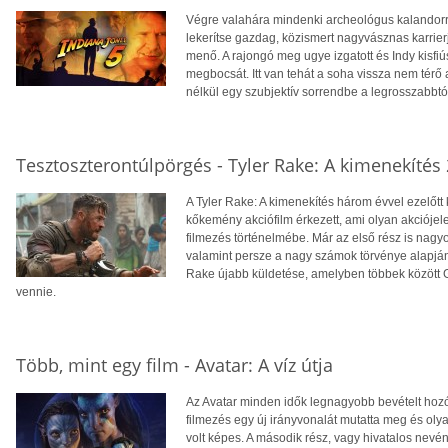
Végre valahára mindenki archeológus kalandorra
lekerítse gazdag, közismert nagyvásznas karrier
menő. A rajongó meg ugye izgatott és Indy kisf
megbocsát. Itt van tehát a soha vissza nem térő 
nélkül egy szubjektív sorrendbe a legrosszabbtól
Tesztoszterontúlpörgés - Tyler Rake: A kimenekítés 
A Tyler Rake: A kimenekítés három évvel ezelőtt 
kőkemény akciófilm érkezett, ami olyan akciójele
filmezés történelmébe. Már az első rész is nagyo
valamint persze a nagy számok törvénye alapján 
Rake újabb küldetése, amelyben többek között 
vennie.
Több, mint egy film - Avatar: A víz útja
Az Avatar minden idők legnagyobb bevételt hozó, 
filmezés egy új irányvonalát mutatta meg és olya
volt képes. A második rész, vagy hivatalos nevén 