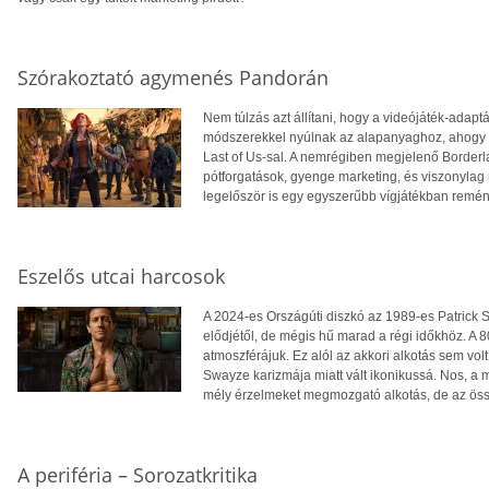
Szórakoztató agymenés Pandorán
Nem túlzás azt állítani, hogy a videójáték-adaptá
módszerekkel nyúlnak az alapanyaghoz, ahogy az
Last of Us-sal. A nemrégiben megjelenő Borderl
pótforgatások, gyenge marketing, és viszonylag 
legelőször is egy egyszerűbb vígjátékban remé
Eszelős utcai harcosok
A 2024-es Országúti diszkó az 1989-es Patrick 
elődjétől, de mégis hű marad a régi időkhöz. A 8
atmoszférájuk. Ez alól az akkori alkotás sem vol
Swayze karizmája miatt vált ikonikussá. Nos, 
mély érzelmeket megmozgató alkotás, de az össz
A periféria – Sorozatkritika