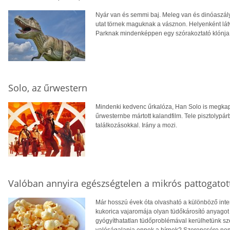
Nyár van és semmi baj. Meleg van és dinóaszály,
utat törnek maguknak a vásznon. Helyenként lát
Parknak mindenképpen egy szórakoztató klónja s
Solo, az űrwestern
Mindenki kedvenc űrkalóza, Han Solo is megkap
űrwesternbe mártott kalandfilm. Tele pisztolypá
találkozásokkal. Irány a mozi.
Valóban annyira egészségtelen a mikrós pattogatot
Már hosszú évek óta olvasható a különböző inte
kukorica vajaromája olyan tüdőkárosító anyagot
gyógyíthatatlan tüdőproblémával kerülhetünk sze
valóságalapja ennek a hírnek? Szerencsére ne