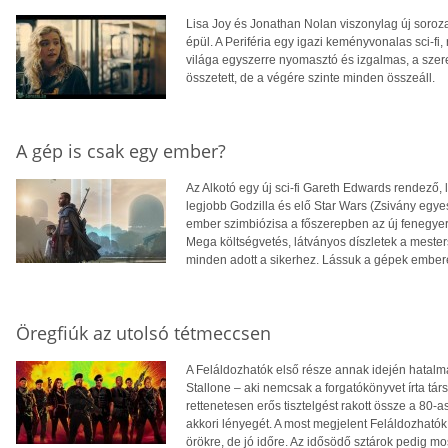
Lisa Joy és Jonathan Nolan viszonylag új soroza
épül. A Periféria egy igazi keményvonalas sci-fi, 
világa egyszerre nyomasztó és izgalmas, a szere
összetett, de a végére szinte minden összeáll.
A gép is csak egy ember?
Az Alkotó egy új sci-fi Gareth Edwards rendező, l
legjobb Godzilla és elő Star Wars (Zsivány egyes
ember szimbiózisa a főszerepben az új fenegyer
Mega költségvetés, látványos díszletek a mester
minden adott a sikerhez. Lássuk a gépek embe
Öregfiúk az utolsó tétmeccsen
A Feláldozhatók első része annak idején hatalma
Stallone – aki nemcsak a forgatókönyvet írta tár
rettenetesen erős tisztelgést rakott össze a 80-as
akkori lényegét. A most megjelent Feláldozhatók
örökre, de jó időre. Az idősödő sztárok pedig mo