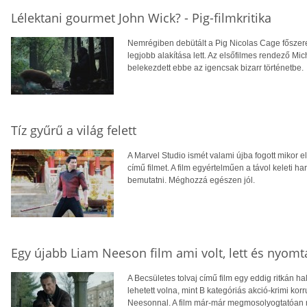
Lélektani gourmet John Wick? - Pig-filmkritika
Nemrégiben debütált a Pig Nicolas Cage főszere
legjobb alakítása lett. Az elsőfilmes rendező Mi
belekezdett ebbe az igencsak bizarr történetbe.
Tíz gyűrű a világ felett
A Marvel Studio ismét valami újba fogott mikor 
című filmet. A film egyértelműen a távol keleti h
bemutatni. Méghozzá egészen jól.
Egy újabb Liam Neeson film ami volt, lett és nyomt
A Becsületes tolvaj című film egy eddig ritkán ha
lehetett volna, mint B kategóriás akció-krimi ko
Neesonnal. A film már-már megmosolyogtatóan na