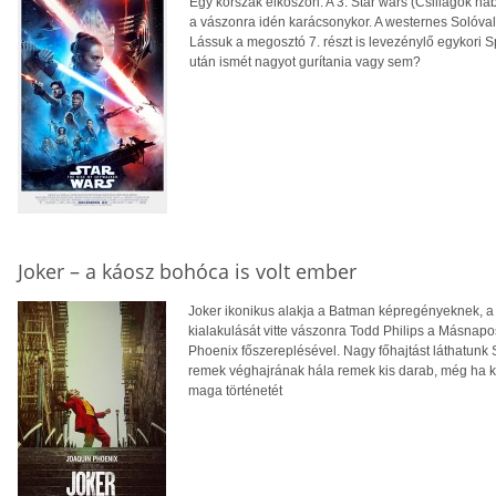
Egy korszak elköszön. A 3. Star wars (Csillagok háb
a vászonra idén karácsonykor. A westernes Solóval
Lássuk a megosztó 7. részt is levezénylő egykori Sp
után ismét nagyot gurítania vagy sem?
Joker – a káosz bohóca is volt ember
Joker ikonikus alakja a Batman képregényeknek, a 
kialakulását vitte vászonra Todd Philips a Másnap
Phoenix főszereplésével. Nagy főhajtást láthatunk 
remek véghajrának hála remek kis darab, még ha kic
maga történetét