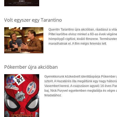
Volt egyszer egy Tarantino
Quentin Tarantino újra akcióban, ráadásul a v
Pittel karöltve elvisz minket a 60-as évek vég
hömpölygő cigifüst, kiváló filmzene. Természet
maradhatnak el. A film mégis felemás lett.
Pókember újra akcióban
Gyerekkorunk közkedvelt identitáspárja Pókember p
sztorit. A Hazatérés óta megéltünk egy nagy háborút
Vasembert keresi. A csajozáson agyaló 16 éves Par
baj, Nick Furyvel egyetemben megtalálja és végre 
feladatához.