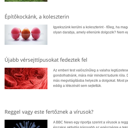
Építőkockánk, a koleszterin
Igyekszünk kerülni a koleszterint - főleg, ha mag
olyan darabja, amely ellenünk dolgozik? Nem e
Újabb vérsejttípusokat fedeztek fel
Az emberi test valószínűleg a valaha legtüzetes
gondolhatnánk, mára már mindent tudunk róla. De
más megvilágításba helyezik a dolgokat. Most pél
eddig a létezését sem sejtettük.
Reggel vagy este fertőznek a vírusok?
A BBC News egy riportja szerint a vírusok a reg
éjszakai aktivitás károsabb az egészségre e tek