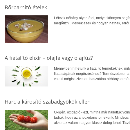
Bőrbarnító ételek
Létezik néhány olyan étel, melyet könnyen segít
megőrizni. Melyek ezek és hogyan hatnak, erről 
A fiatalító elixír – olajfa vagy olajfűz?
Mennyiben hihetünk a fiatalító termékeknek, m
fiatalságának megőrzéséhez? Természetesen a m
valaki mégis szívesen használna néhány termés
Harc a károsító szabadgyökök ellen
Oxigén, oxidáció - ezt, mintha már hallottuk voln
tudjuk, hogy az antioxidáns jó nekünk. Mindegy,
akkor az valami nagyon klassz dolog lehet. Tisz