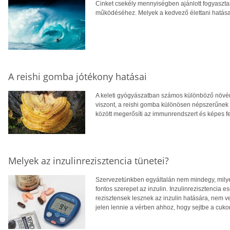
Cinket csekély mennyiségben ajánlott fogyaszta
működéséhez. Melyek a kedvező élettani hatás
A reishi gomba jótékony hatásai
A keleti gyógyászatban számos különböző növé
viszont, a reishi gomba különösen népszerűnek 
között megerősíti az immunrendszert és képes f
Melyek az inzulinrezisztencia tünetei?
Szervezetünkben egyáltalán nem mindegy, milye
fontos szerepet az inzulin. Inzulinrezisztencia e
rezisztensek lesznek az inzulin hatására, nem ve
jelen lennie a vérben ahhoz, hogy sejtbe a cuko