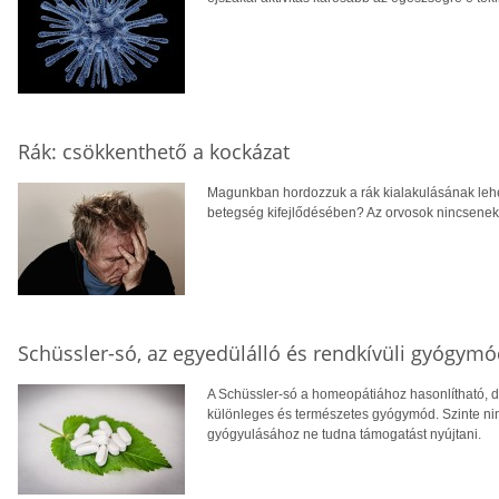
Rák: csökkenthető a kockázat
Magunkban hordozzuk a rák kialakulásának lehe
betegség kifejlődésében? Az orvosok nincsene
Schüssler-só, az egyedülálló és rendkívüli gyógym
A Schüssler-só a homeopátiához hasonlítható, d
különleges és természetes gyógymód. Szinte ninc
gyógyulásához ne tudna támogatást nyújtani.