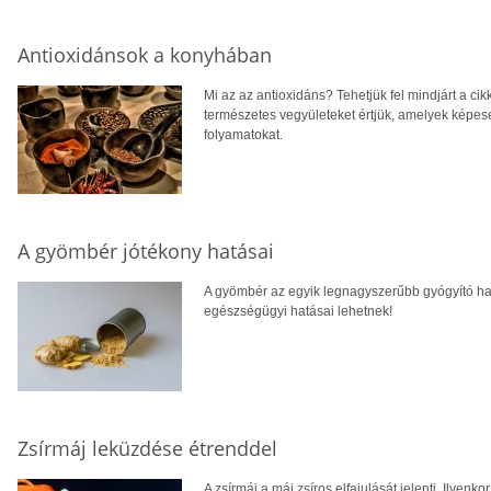
Antioxidánsok a konyhában
Mi az az antioxidáns? Tehetjük fel mindjárt a cik
természetes vegyületeket értjük, amelyek képesek
folyamatokat.
A gyömbér jótékony hatásai
A gyömbér az egyik legnagyszerűbb gyógyító hat
egészségügyi hatásai lehetnek!
Zsírmáj leküzdése étrenddel
A zsírmáj a máj zsíros elfajulását jelenti. Ilyenk