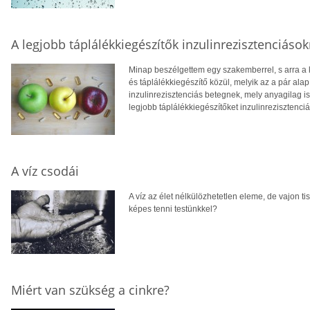
A legjobb táplálékkiegészítők inzulinrezisztenciáso
Minap beszélgettem egy szakemberrel, s arra a
és táplálékkiegészítő közül, melyik az a pár al
inzulinrezisztenciás betegnek, mely anyagilag i
legjobb táplálékkiegészítőket inzulinrezisztenci
A víz csodái
A víz az élet nélkülözhetetlen eleme, de vajon t
képes tenni testünkkel?
Miért van szükség a cinkre?