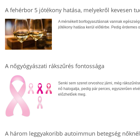
A fehérbor 5 jótékony hatása, melyekről kevesen t
A mérsékelt borfogyasztásnak vannak egészségü
jótékony hatása kerül előtérbe. Pedig érdemes ol
A nőgyógyászati rákszűrés fontossága
Senki sem szeret orvoshoz járni, még rákszűrés
nő halogatja, pedig pár perces, egyszerűen elvé
előzhetőek meg.
A három leggyakoribb autoimmun betegség nőknél