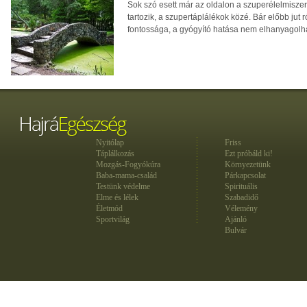
Sok szó esett már az oldalon a szuperélelmiszere
tartozik, a szupertáplálékok közé. Bár előbb jut 
fontossága, a gyógyító hatása nem elhanyagolh
Nyitólap
Friss
Táplálkozás
Ezt próbáld ki!
Mozgás-Fogyókúra
Környezetünk
Baba-mama-család
Párkapcsolat
Testünk védelme
Spirituális
Elme és lélek
Szabadidő
Életmód
Vélemény
Sportvilág
Ajánló
Bulvár