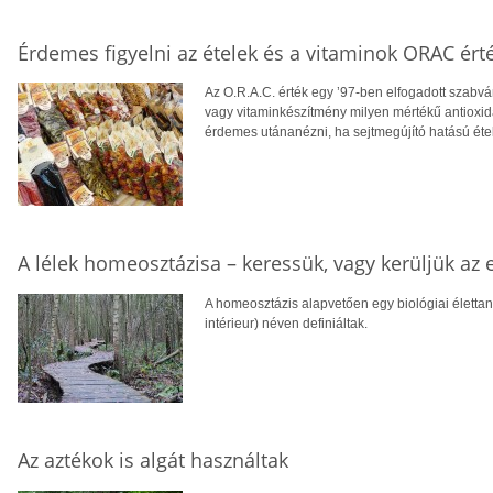
Érdemes figyelni az ételek és a vitaminok ORAC ért
Az O.R.A.C. érték egy ’97-ben elfogadott szabván
vagy vitaminkészítmény milyen mértékű antioxid
érdemes utánanézni, ha sejtmegújító hatású étel
A lélek homeosztázisa – keressük, vagy kerüljük az 
A homeosztázis alapvetően egy biológiai élettani
intérieur) néven definiáltak.
Az aztékok is algát használtak