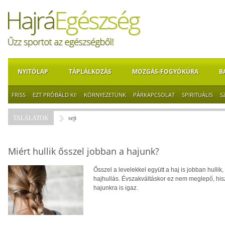
NYITÓLAP
TÁPLÁLKOZÁS
MOZGÁS-FOGYÓKÚRA
B
FRISS
EZT PRÓBÁLD KI!
KÖRNYEZETÜNK
PÁRKAPCSOLAT
SPIRITUÁLIS
S
TALÁLATOK
sejt
Miért hullik ősszel jobban a hajunk?
Ősszel a levelekkel együtt a haj is jobban hulli
hajhullás. Évszakváltáskor ez nem meglepő, his
hajunkra is igaz.