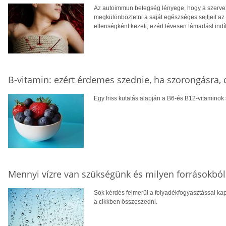
Az autoimmun betegség lényege, hogy a szerve
megkülönböztetni a saját egészséges sejtjeit az
ellenségként kezeli, ezért tévesen támadást ind
B-vitamin: ezért érdemes szednie, ha szorongásra,
Egy friss kutatás alapján a B6-és B12-vitamino
Mennyi vízre van szükségünk és milyen forrásokból
Sok kérdés felmerül a folyadékfogyasztással ka
a cikkben összeszedni.