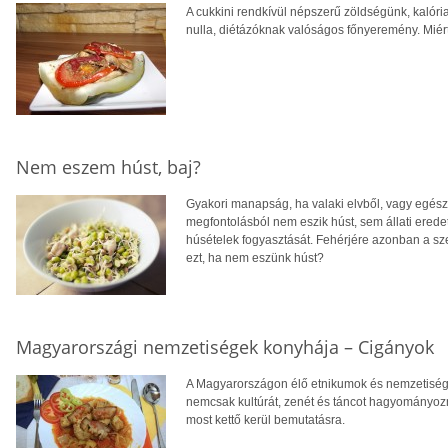
A cukkini rendkívül népszerű zöldségünk, kalória
nulla, diétázóknak valóságos főnyeremény. Miér
Nem eszem húst, baj?
Gyakori manapság, ha valaki elvből, vagy egész
megfontolásból nem eszik húst, sem állati erede
húsételek fogyasztását. Fehérjére azonban a sz
ezt, ha nem eszünk húst?
Magyarországi nemzetiségek konyhája – Cigányok
A Magyarországon élő etnikumok és nemzetisége
nemcsak kultúrát, zenét és táncot hagyományozn
most kettő kerül bemutatásra.