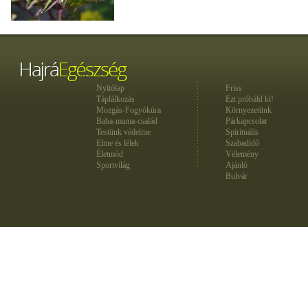
Nyitólap
Friss
Táplálkozás
Ezt próbáld ki!
Mozgás-Fogyókúra
Környezetünk
Baba-mama-család
Párkapcsolat
Testünk védelme
Spirituális
Elme és lélek
Szabadidő
Életmód
Vélemény
Sportvilág
Ajánló
Bulvár