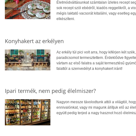
Életmódváltásunkat számtalan ízletes recept segí
sok recept szól ebédről, kiadós reggelikről, a 
mégis laktató vacsorát kitalálni, vagy esetleg 
elkészíteni.
Konyhakert az erkélyen
Az erkély túl pici volt arra, hogy kiférjen két s
paradicsomot termesztettem. Érdeklődve figyelt
vártam az első falatra a saját termesztésű gyümö
falattól a szenvedélyt a konyhakert iránt!
Ipari termék, nem pedig élelmiszer?
Nagyon messze távolodtunk attól a világtól, hog
ennivalónkat, vagy mi magunk állítjuk elő az élel
együtt pedig terjed a nagy hasznot hozó élelmis