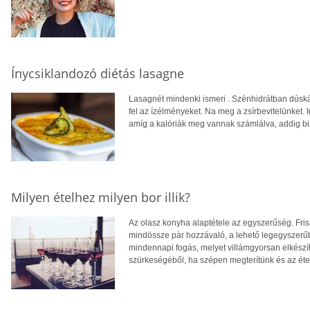
Ínycsiklandozó diétás lasagne
Lasagnét mindenki ismeri . Szénhidrátban dúskál
fel az ízélményeket. Na meg a zsírbevitelünket. I
amíg a kalóriák meg vannak számlálva, addig biz
Milyen ételhez milyen bor illik?
Az olasz konyha alaptétele az egyszerűség. Fris
mindössze pàr hozzávaló, a lehető legegyszerűb
mindennapi fogás, melyet villámgyorsan elkészít
szürkeségéből, ha szépen megterítünk és az étel