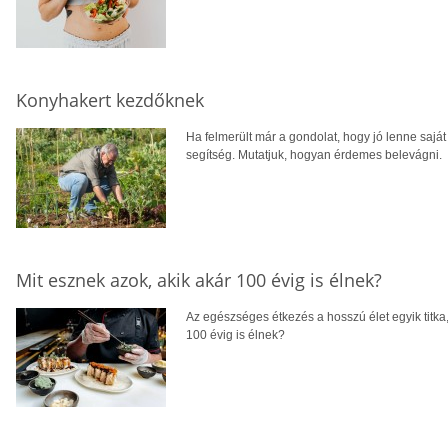
Konyhakert kezdőknek
Ha felmerült már a gondolat, hogy jó lenne sajá
segítség. Mutatjuk, hogyan érdemes belevágni.
Mit esznek azok, akik akár 100 évig is élnek?
Az egészséges étkezés a hosszú élet egyik titka
100 évig is élnek?