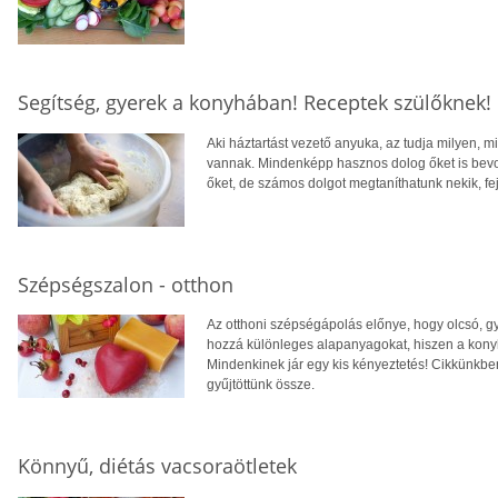
Segítség, gyerek a konyhában! Receptek szülőknek!
Aki háztartást vezető anyuka, az tudja milyen, m
vannak. Mindenképp hasznos dolog őket is bevon
őket, de számos dolgot megtaníthatunk nekik, f
Szépségszalon - otthon
Az otthoni szépségápolás előnye, hogy olcsó, g
hozzá különleges alapanyagokat, hiszen a konyh
Mindenkinek jár egy kis kényeztetés! Cikkünkb
gyűjtöttünk össze.
Könnyű, diétás vacsoraötletek