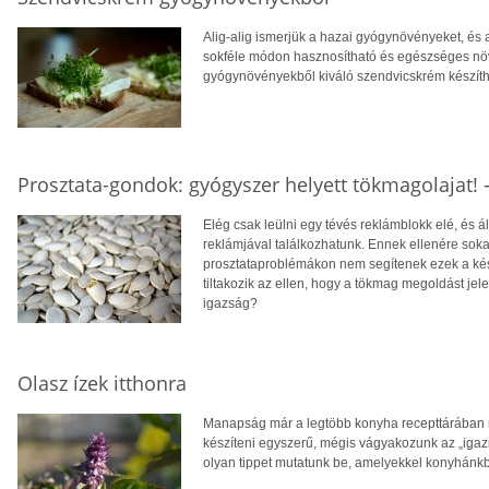
Alig-alig ismerjük a hazai gyógynövényeket, és a
sokféle módon hasznosítható és egészséges növ
gyógynövényekből kiváló szendvicskrém készíthe
Prosztata-gondok: gyógyszer helyett tökmagolajat! -
Elég csak leülni egy tévés reklámblokk elé, és á
reklámjával találkozhatunk. Ennek ellenére sok
prosztataproblémákon nem segítenek ezek a ké
tiltakozik az ellen, hogy a tökmag megoldást jel
igazság?
Olasz ízek itthonra
Manapság már a legtöbb konyha recepttárában me
készíteni egyszerű, mégis vágyakozunk az „igazi
olyan tippet mutatunk be, amelyekkel konyhánkb