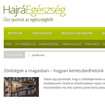
NYITÓLAP
TÁPLÁLKOZÁS
MOZGÁS-FOGYÓKÚRA
B
FRISS
EZT PRÓBÁLD KI!
KÖRNYEZETÜNK
PÁRKAPCSOLAT
SPIRITUÁLIS
S
TALÁLATOK
paradicsom
Zöldségek a magasban – hogyan kertészkedhetünk
Sokan úgy gondolják, hogy a zöldségtermelés az
rendelkeznek. Holott az elmúlt években egyre n
köszönhetően ma már számos panel körül alakult