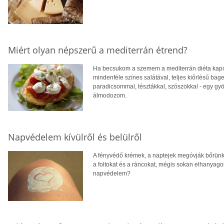
Miért olyan népszerű a mediterrán étrend?
Ha becsukom a szemem a mediterrán diéta kapcs
mindenféle színes salátával, teljes kiőrlésű baget
paradicsommal, tésztákkal, szószokkal - egy gyön
álmodozom.
Napvédelem kívülről és belülről
A fényvédő krémek, a naptejek megóvják bőrünket
a foltokat és a ráncokat, mégis sokan elhanyago
napvédelem?