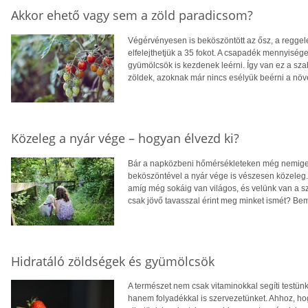
Akkor ehető vagy sem a zöld paradicsom?
Végérvényesen is beköszöntött az ősz, a reggel
elfelejthetjük a 35 fokot. A csapadék mennyiség
gyümölcsök is kezdenek leérni. Így van ez a sza
zöldek, azoknak már nincs esélyük beérni a növ
Közeleg a nyár vége – hogyan élvezd ki?
Bár a napközbeni hőmérsékleteken még nemigen 
beköszöntével a nyár vége is vészesen közeleg. H
amíg még sokáig van világos, és velünk van a 
csak jövő tavasszal érint meg minket ismét? Bem
Hidratáló zöldségek és gyümölcsök
A természet nem csak vitaminokkal segíti testün
hanem folyadékkal is szervezetünket. Ahhoz, hog