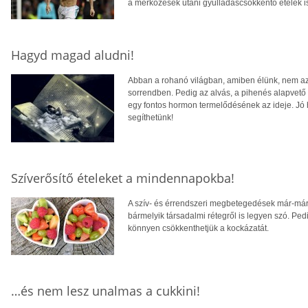
a mérkőzések utáni gyulladáscsökkentő ételek i
Hagyd magad aludni!
Abban a rohanó világban, amiben élünk, nem az 
sorrendben. Pedig az alvás, a pihenés alapvető 
egy fontos hormon termelődésének az ideje. Jó 
segíthetünk!
Szíverősítő ételeket a mindennapokba!
A szív- és érrendszeri megbetegedések már-m
bármelyik társadalmi rétegről is legyen szó. Pe
könnyen csökkenthetjük a kockázatát.
…és nem lesz unalmas a cukkini!