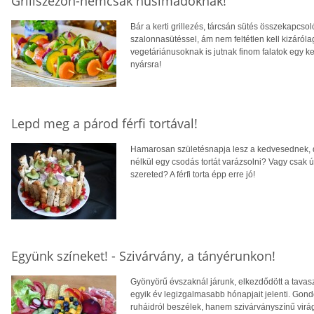
Grillszezon-nemcsak húsimádóknak!
Bár a kerti grillezés, tárcsán sütés összekapcs
szalonnasütéssel, ám nem feltétlen kell kizáró
vegetáriánusoknak is jutnak finom falatok egy ke
nyársra!
Lepd meg a párod férfi tortával!
Hamarosan születésnapja lesz a kedvesednek, d
nélkül egy csodás tortát varázsolni? Vagy csak
szereted? A férfi torta épp erre jó!
Együnk színeket! - Szivárvány, a tányérunkon!
Gyönyörű évszaknál járunk, elkezdődött a tavas
egyik év legizgalmasabb hónapjait jelenti. Gond
ruháidról beszélek, hanem szivárványszínű virág