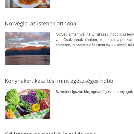
Norvégia, az istenek otthona
Norvégia mennyei hely. Túl szép, hogy igaz leg
van. Csak annak ajánlom, akinek tele a pénztárcá
emberek, jó halételek és isteni táj. Aki teheti, ne 
Konyhakert készítés, mint egészséges hobbi
Szeretnél igazán bio, egészséges alapanyagokat