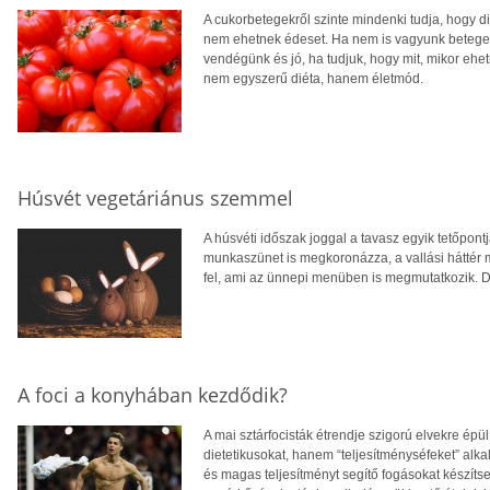
A cukorbetegekről szinte mindenki tudja, hogy di
nem ehetnek édeset. Ha nem is vagyunk betegek
vendégünk és jó, ha tudjuk, hogy mit, mikor ehet
nem egyszerű diéta, hanem életmód.
Húsvét vegetáriánus szemmel
A húsvéti időszak joggal a tavasz egyik tetőpont
munkaszünet is megkoronázza, a vallási háttér m
fel, ami az ünnepi menüben is megmutatkozik. 
A foci a konyhában kezdődik?
A mai sztárfocisták étrendje szigorú elvekre épül
dietetikusokat, hanem “teljesítményséfeket” alk
és magas teljesítményt segítő fogásokat készít