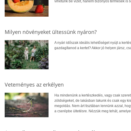
vihetünk be vizet, hanem bizonyos termések is 
Milyen növényeket ültessünk nyáron?
A nyári időszak ideális lehetőséget nyújt a ker
gazdagítanod a kertet? Akkor jó helyen jársz, cs
Veteményes az erkélyen
Ha mindenünk a kertészkedés, vagy csak szere
zöldségeket, de lakásban lakunk és csak egy kis
megoldás. Nem árt tisztában lennünk azzal, ho
a cserépbe ültetésre. Nézzük meg tehát, amelye