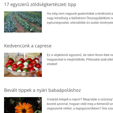
17 egyszerű zöldségkertészeti tipp
Ha még nem vagyunk gyakorlottak a kertészeti pr
nagy lehetőség a fejlődésre! Összegyűjtöttünk n
egészségesebb, ellenállóbb és szebb növények
Kedvencünk a caprese
Ez a végtelenül egyszerű, de isteni finom étek 
magyarokat is meghódította. Pillanatok alatt elk
eheted!
Bevált tippek a nyári babaápoláshoz
A babád leégett a napon? Megcsípte a szúnyog? K
kezeld azonnal, hogyan oldd meg a felmerülő p
vegyszerek nélkül, a legegyszerűbben? Íme szak