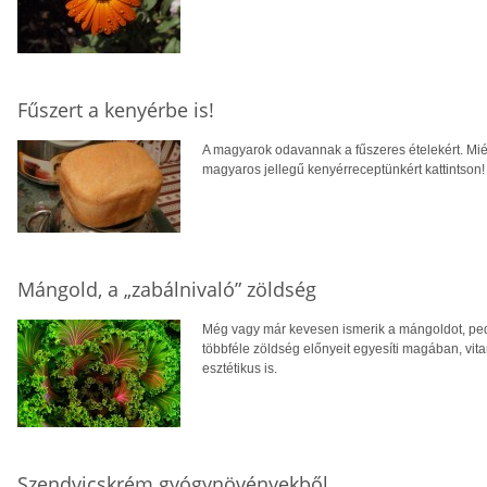
Fűszert a kenyérbe is!
A magyarok odavannak a fűszeres ételekért. Miér
magyaros jellegű kenyérreceptünkért kattintson!
Mángold, a „zabálnivaló” zöldség
Még vagy már kevesen ismerik a mángoldot, ped
többféle zöldség előnyeit egyesíti magában, vi
esztétikus is.
Szendvicskrém gyógynövényekből