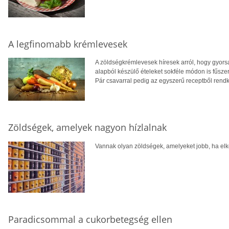
A legfinomabb krémlevesek
A zöldségkrémlevesek híresek arról, hogy gyorsa
alapból készülő ételeket sokféle módon is fűszer
Pár csavarral pedig az egyszerű receptből rendkí
Zöldségek, amelyek nagyon hízlalnak
Vannak olyan zöldségek, amelyeket jobb, ha elker
Paradicsommal a cukorbetegség ellen