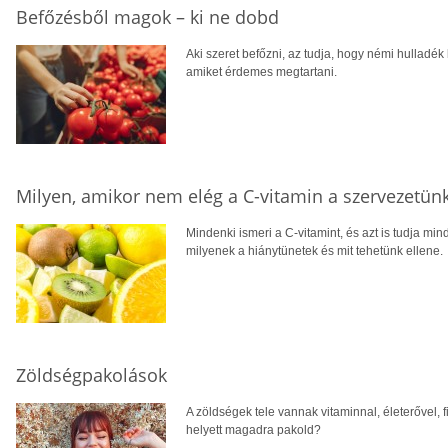
Befőzésből magok – ki ne dobd
Aki szeret befőzni, az tudja, hogy némi hulladé
amiket érdemes megtartani.
Milyen, amikor nem elég a C-vitamin a szervezetün
Mindenki ismeri a C-vitamint, és azt is tudja mi
milyenek a hiánytünetek és mit tehetünk ellene.
Zöldségpakolások
A zöldségek tele vannak vitaminnal, életerővel, 
helyett magadra pakold?