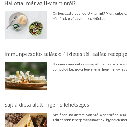
Hallottál már az U-vitaminról?
Ön fogyaszt elegendő U-vitamint? Miért fontos 
kérdésekre válaszolunk cikkünkben.
Immunpezsdítő saláták: 4 ízletes téli saláta receptj
Ha nem szeretnél az ünnepek után azzal szemb
gombolod be, akkor tegyél érte, hogy ne így leg
Sajt a diéta alatt – igenis lehetséges
Általában, ha diétáról van szó, a sajt szóba se
zsírt és több fehérjét tartalmaznak, így beleférne