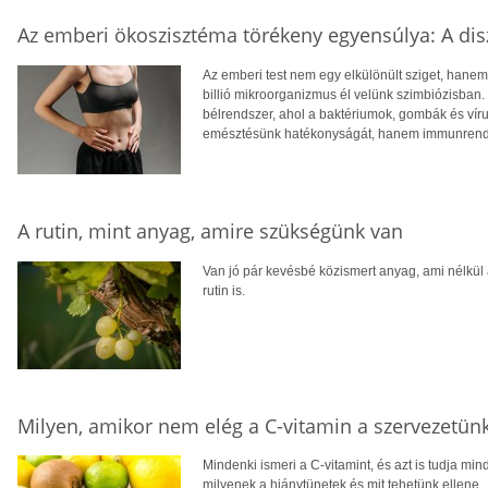
Az emberi ökoszisztéma törékeny egyensúlya: A dis
Az emberi test nem egy elkülönült sziget, hane
billió mikroorganizmus él velünk szimbiózisban
bélrendszer, ahol a baktériumok, gombák és ví
emésztésünk hatékonyságát, hanem immunrendsze
A rutin, mint anyag, amire szükségünk van
Van jó pár kevésbé közismert anyag, ami nélkül
rutin is.
Milyen, amikor nem elég a C-vitamin a szervezetün
Mindenki ismeri a C-vitamint, és azt is tudja mi
milyenek a hiánytünetek és mit tehetünk ellene.