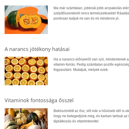
Ma már számtalan, jobbnál jobb arcpakolás elér
szépítőszereknél nincs természetesebb! Ráadásul
pontosan tudjuk mi van és mi mindenre jó.
A narancs jótékony hatásai
Ha a narancs előnyeiről van szó, mindenkinek a
vitamin-forrás. Pedig számtalan pozitív egész
fogyasztani. Mutatjuk, melyek ezek.
Vitaminok fontossága ősszel
Beköszöntött az ősz, sőt már a hűvöseb idő is ut
hogy ne betegedjünk meg, és karban tartsuk az
táplálkozás és vitaminbevitel.