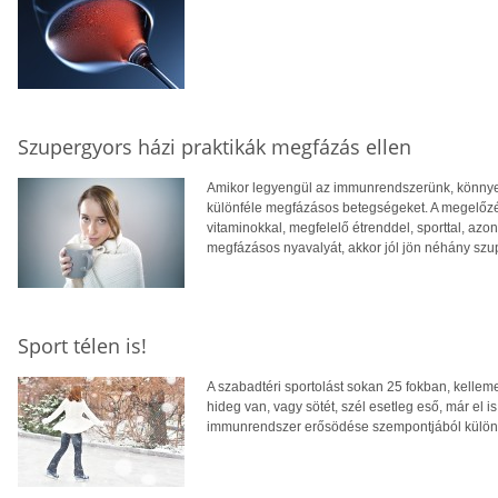
Szupergyors házi praktikák megfázás ellen
Amikor legyengül az immunrendszerünk, könny
különféle megfázásos betegségeket. A megelőz
vitaminokkal, megfelelő étrenddel, sporttal, azo
megfázásos nyavalyát, akkor jól jön néhány szup
Sport télen is!
A szabadtéri sportolást sokan 25 fokban, kellem
hideg van, vagy sötét, szél esetleg eső, már el i
immunrendszer erősödése szempontjából különöse