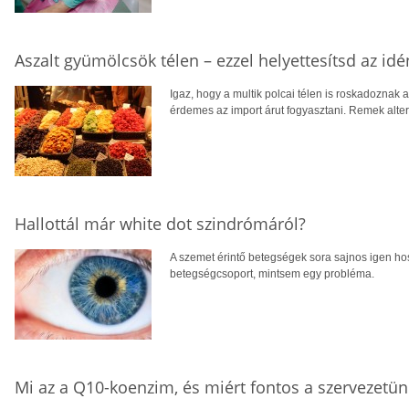
Aszalt gyümölcsök télen – ezzel helyettesítsd az i
Igaz, hogy a multik polcai télen is roskadoznak 
érdemes az import árut fogyasztani. Remek alter
Hallottál már white dot szindrómáról?
A szemet érintő betegségek sora sajnos igen hoss
betegségcsoport, mintsem egy probléma.
Mi az a Q10-koenzim, és miért fontos a szervezetü