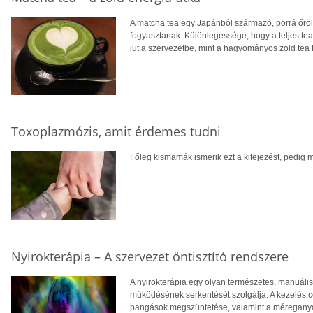
A matcha tea egy Japánból származó, porrá őrölt
fogyasztanak. Különlegessége, hogy a teljes tea
jut a szervezetbe, mint a hagyományos zöld tea 
Toxoplazmózis, amit érdemes tudni
Főleg kismamák ismerik ezt a kifejezést, pedig m
Nyirokterápia – A szervezet öntisztító rendszere
A nyirokterápia egy olyan természetes, manuáli
működésének serkentését szolgálja. A kezelés cé
pangások megszüntetése, valamint a méreganyag