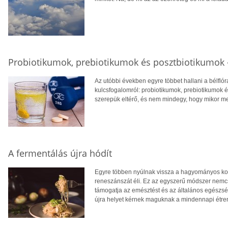
Probiotikumok, prebiotikumok és posztbiotikumok 
Az utóbbi években egyre többet hallani a bélfló
kulcsfogalomról: probiotikumok, prebiotikumok és
szerepük eltérő, és nem mindegy, hogy mikor me
A fermentálás újra hódít
Egyre többen nyúlnak vissza a hagyományos kon
reneszánszát éli. Ez az egyszerű módszer nemcs
támogatja az emésztést és az általános egészség
újra helyet kérnek maguknak a mindennapi étr