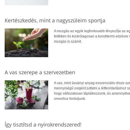
Kertészkedés, mint a nagyszüleim sportja
A mozgás az egyik legfontosabb tényezője az eg
feltétlen és kizárólagosan a konditermi edzésre
mozgás is számít.
A vas szerepe a szervezetben
A vas, mint ásványi anyag esszenciális része s
mennyiségű oxigént juttatni a létfenntartáshoz s
hogy változatosan táplálkozzunk, és amennyibe
orvoshoz forduljunk.
Így tisztítsd a nyirokrendszered!