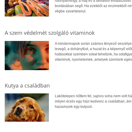
hasnyálmirigy, a máj és a bélfalból elválasztód
bontásában segít. Ha ezekből az enzimekből ni
végbe zavartalanul.
A szem védelmét szolgáló vitaminok
A mindennapok során számos tényező veszélyezt
levegő, a dohányfüst, a huzat és a képernyő előt
hatásokkal szemben sokat tehetünk, ha odafigye
vitaminok, nyomelemek, amelyek szemünk egés
Kutya a családban
Lakótelepen nőttem fel, sajnos soha nem volt há
milyen érzés egy házi kedvenc a családban, ám 
hazaviszek egy kutyust.