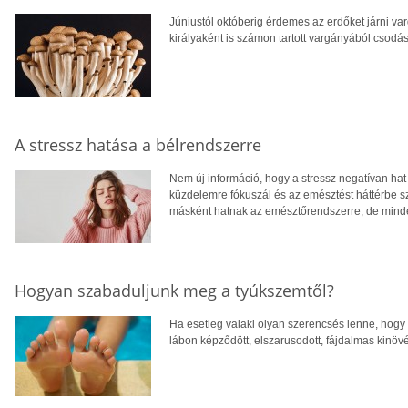
Júniustól októberig érdemes az erdőket járni v
királyaként is számon tartott vargányából csodás
A stressz hatása a bélrendszerre
Nem új információ, hogy a stressz negatívan hat
küzdelemre fókuszál és az emésztést háttérbe sz
másként hatnak az emésztőrendszerre, de mind
Hogyan szabaduljunk meg a tyúkszemtől?
Ha esetleg valaki olyan szerencsés lenne, hogy 
lábon képződött, elszarusodott, fájdalmas kinöv