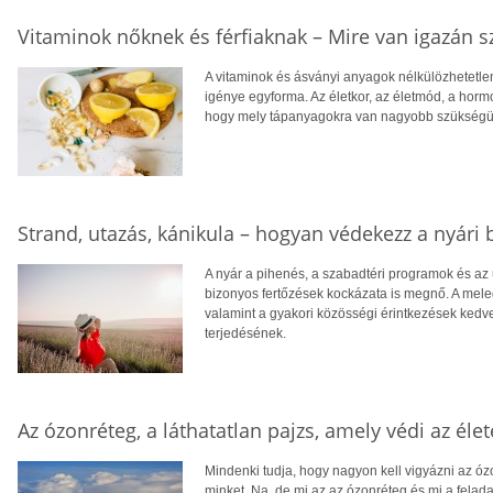
Vitaminok nőknek és férfiaknak – Mire van igazán 
A vitaminok és ásványi anyagok nélkülözhetet
igénye egyforma. Az életkor, az életmód, a horm
hogy mely tápanyagokra van nagyobb szükségü
Strand, utazás, kánikula – hogyan védekezz a nyári 
A nyár a pihenés, a szabadtéri programok és a
bizonyos fertőzések kockázata is megnő. A mele
valamint a gyakori közösségi érintkezések ked
terjedésének.
Az ózonréteg, a láthatatlan pajzs, amely védi az éle
Mindenki tudja, hogy nagyon kell vigyázni az ó
minket. Na, de mi az az ózonréteg és mi a felad