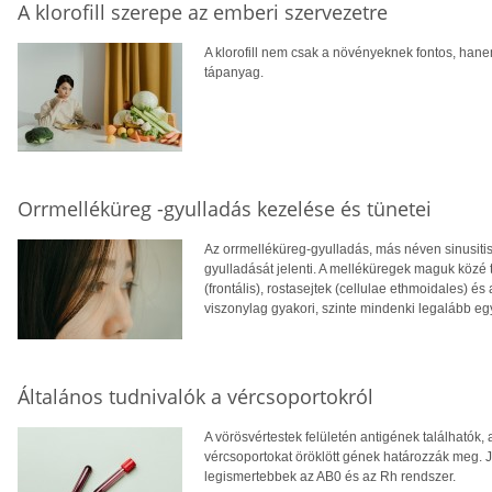
A klorofill szerepe az emberi szervezetre
A klorofill nem csak a növényeknek fontos, ha
tápanyag.
Orrmelléküreg -gyulladás kezelése és tünetei
Az orrmelléküreg-gyulladás, más néven sinusiti
gyulladását jelenti. A melléküregek maguk közé 
(frontális), rostasejtek (cellulae ethmoidales) é
viszonylag gyakori, szinte mindenki legalább egy
Általános tudnivalók a vércsoportokról
A vörösvértestek felületén antigének találhatók
vércsoportokat öröklött gének határozzák meg. 
legismertebbek az AB0 és az Rh rendszer.