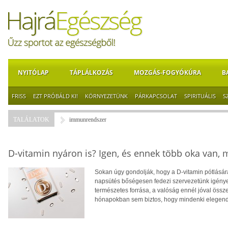
NYITÓLAP
TÁPLÁLKOZÁS
MOZGÁS-FOGYÓKÚRA
B
FRISS
EZT PRÓBÁLD KI!
KÖRNYEZETÜNK
PÁRKAPCSOLAT
SPIRITUÁLIS
S
TALÁLATOK
immunrendszer
D-vitamin nyáron is? Igen, és ennek több oka van,
Sokan úgy gondolják, hogy a D-vitamin pótlására
napsütés bőségesen fedezi szervezetünk igényei
természetes forrása, a valóság ennél jóval öss
hónapokban sem biztos, hogy mindenki elegendő