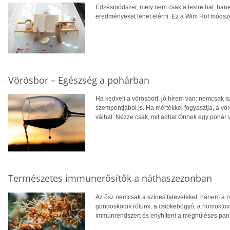
Edzésmódszer, mely nem csak a testre hat, hanem
eredményeket lehet elérni. Ez a Wim Hof módsze
Vörösbor – Egészség a pohárban
Ha kedveli a vörösbort, jó hírem van: nemcsak 
szempontjából is. Ha mértékkel fogyasztja, a v
válhat. Nézze csak, mit adhat Önnek egy pohár 
Természetes immunerősítők a náthaszezonban
Az ősz nemcsak a színes faleveleket, hanem a n
gondoskodik rólunk: a csipkebogyó, a homoktövis
immunrendszert és enyhíteni a meghűléses pan