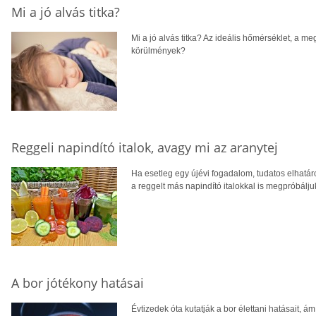
Mi a jó alvás titka?
Mi a jó alvás titka? Az ideális hőmérséklet, a m
körülmények?
Reggeli napindító italok, avagy mi az aranytej
Ha esetleg egy újévi fogadalom, tudatos elhatár
a reggelt más napindító italokkal is megpróbálju
A bor jótékony hatásai
Évtizedek óta kutatják a bor élettani hatásait, á