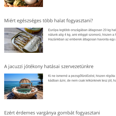
Miért egészséges több halat fogyasztani?
Európa legtöbb országában átlagosan 20 kg hal
nálunk alig 4 kg, ami eléggé szomorú, hiszen a ha
Hazánkban az emberek átlagosan havonta egy a
A jacuzzi jótékony hatásai szervezetünkre
Ki ne ismerné a pezsgőfürdőzést, hiszen régóta
kádban ázni, de nem csak lelkünknek tesz jót, h
Ezért érdemes vargánya gombát fogyasztani