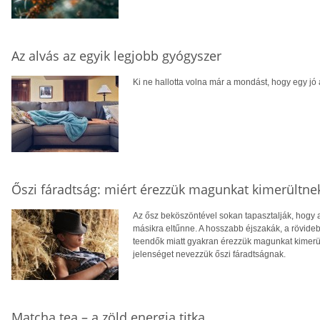
Az alvás az egyik legjobb gyógyszer
Ki ne hallotta volna már a mondást, hogy egy jó
Őszi fáradtság: miért érezzük magunkat kimerültne
Az ősz beköszöntével sokan tapasztalják, hogy a
másikra eltűnne. A hosszabb éjszakák, a rövid
teendők miatt gyakran érezzük magunkat kimerült
jelenséget nevezzük őszi fáradtságnak.
Matcha tea – a zöld energia titka