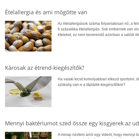
Ételallergia és ami mögötte van
Az ételallergiások száma folyamatosan nő, a fel
6 százaléka ételallergiás. Sok embernek van visz
ételeket, ez nem keverendő azonban a valódi éte
Károsak az étrend-kiegészítők?
Ha valaki kicsit komolyabban elkezd sportolni, di
szükség van-e a táplálék-kiegészítőkre?
Mennyi baktériumot szed össze egy kisgyerek az u
A minap néztem arról egy videót, hogy mennyi ba