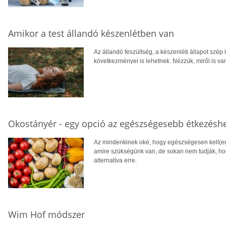
Amikor a test állandó készenlétben van
Az állandó feszültség, a készenléti állapot szép 
következményei is lehetnek. Nézzük, miről is va
Okostányér - egy opció az egészségesebb étkezésh
Az mindenkinek oké, hogy egészségesen kell(en
amire szükségünk van, de sokan nem tudják, hogy
alternatíva erre.
Wim Hof módszer