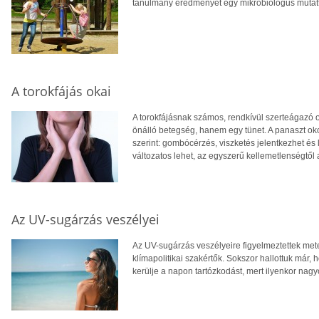
tanulmány eredményét egy mikrobiológus mutat
A torokfájás okai
A torokfájásnak számos, rendkívül szerteágazó o
önálló betegség, hanem egy tünet. A panaszt oko
szerint: gombócérzés, viszketés jelentkezhet és l
változatos lehet, az egyszerű kellemetlenségtől a
Az UV-sugárzás veszélyei
Az UV-sugárzás veszélyeire figyelmeztettek me
klímapolitikai szakértők. Sokszor hallottuk már, 
kerülje a napon tartózkodást, mert ilyenkor nag