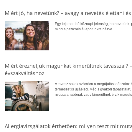
Miért jó, ha nevetünk? – avagy a nevetés élettani é
Egy teljesen hétköznapi jelenség, ha nevetünk,
mind a pszichés állapotunkra nézve.
Miért érezhetjük magunkat kimerültnek tavasszal? 
évszakváltáshoz
A tavasz sokak számára a megújulás időszaka: 
természet is újjáéled. Mégis gyakori tapasztalat
nyugtalanabbnak vagy kimerültnek érzik maguka
Allergiavizsgálatok érthetően: milyen teszt mit mut