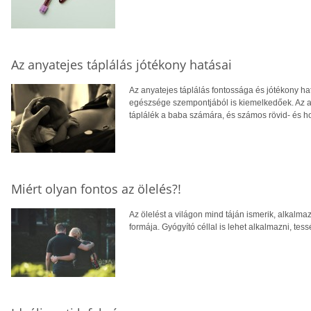
Az anyatejes táplálás jótékony hatásai
Az anyatejes táplálás fontossága és jótékony h
egészsége szempontjából is kiemelkedőek. Az an
táplálék a baba számára, és számos rövid- és ho
Miért olyan fontos az ölelés?!
Az ölelést a világon mind táján ismerik, alkalma
formája. Gyógyító céllal is lehet alkalmazni, tess