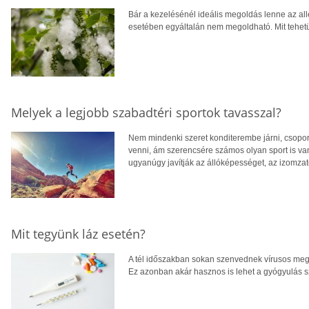
Bár a kezelésénél ideális megoldás lenne az alle
esetében egyáltalán nem megoldható. Mit tehet
Melyek a legjobb szabadtéri sportok tavasszal?
Nem mindenki szeret konditerembe járni, csopor
venni, ám szerencsére számos olyan sport is va
ugyanúgy javítják az állóképességet, az izomzatot
Mit tegyünk láz esetén?
A tél időszakban sokan szenvednek vírusos megb
Ez azonban akár hasznos is lehet a gyógyulás s