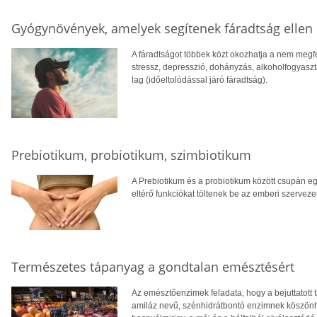
Gyógynövények, amelyek segítenek fáradtság ellen
A fáradtságot többek közt okozhatja a nem megfel
stressz, depresszió, dohányzás, alkoholfogyaszt
lag (időeltolódással járó fáradtság).
Prebiotikum, probiotikum, szimbiotikum
A Prebiotikum és a probiotikum között csupán e
eltérő funkciókat töltenek be az emberi szervez
Természetes tápanyag a gondtalan emésztésért
Az emésztőenzimek feladata, hogy a bejuttatott t
amiláz nevű, szénhidrátbontó enzimnek köszönh