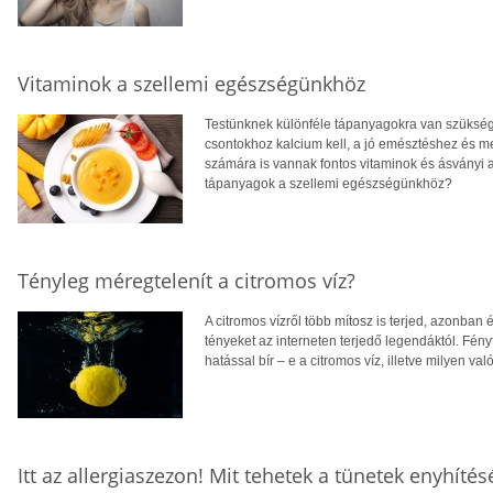
Vitaminok a szellemi egészségünkhöz
Testünknek különféle tápanyagokra van szüksé
csontokhoz kalcium kell, a jó emésztéshez és 
számára is vannak fontos vitaminok és ásványi 
tápanyagok a szellemi egészségünkhöz?
Tényleg méregtelenít a citromos víz?
A citromos vízről több mítosz is terjed, azonban
tényeket az interneten terjedő legendáktól. Fény
hatással bír – e a citromos víz, illetve milyen v
Itt az allergiaszezon! Mit tehetek a tünetek enyhítés