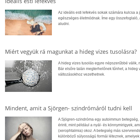
Ideális esti lefekvés
Az ideális esti lefekvés sokak számára kulcsa a
egészséges életmódnak. Íme egy összefoglaló, 
aludni.
Miért vegyük rá magunkat a hideg vizes tusolásra?
A hideg vizes tusolás egyre népszerűbbé válik, 
Bár elsőre talán megterhelőnek tűnhet, a hideg 
változásokhoz vezethetnek.
Mindent, amit a Sjörgen- szindrómáról tudni kell
A Sjögren-szindróma egy autoimmun betegség, a
érinti, mint például a nyál- és könnymirigyek, 
(xerophtalmia) okoz. A betegség más szervrendsze
különböző súlyosságú formái léteznek, amelyek g