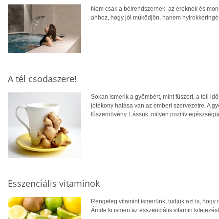
Nem csak a bélrendszernek, az ereknek és mond
ahhoz, hogy jól működjön, hanem nyirokkeringés
A tél csodaszere!
Sokan ismerik a gyömbért, mint fűszert, a téli id
jótékony hatása van az emberi szervezetre. A g
fűszernövény. Lássuk, milyen pozitív egészségüg
Esszenciális vitaminok
Rengeteg vitamint ismerünk, tudjuk azt is, hogy 
Ámde ki ismeri az esszenciális vitamin kifejezés