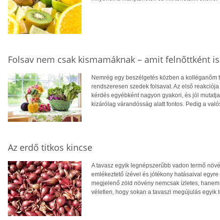
Folsav nem csak kismamáknak – amit felnőttként is
Nemrég egy beszélgetés közben a kolléganőm te
rendszeresen szedek folsavat. Az első reakciója 
kérdés egyébként nagyon gyakori, és jól mutatja,
kizárólag várandósság alatt fontos. Pedig a való
Az erdő titkos kincse
A tavasz egyik legnépszerűbb vadon termő növ
emlékeztető ízével és jótékony hatásaival egyr
megjelenő zöld növény nemcsak ízletes, hanem
véletlen, hogy sokan a tavaszi megújulás egyik 