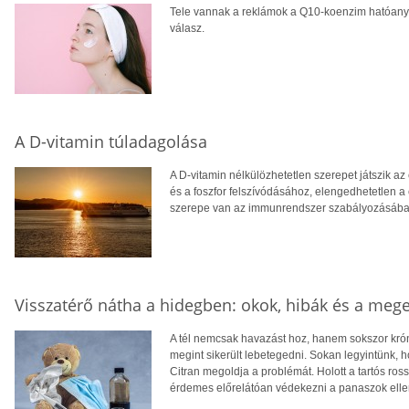
Tele vannak a reklámok a Q10-koenzim hatóanyag
válasz.
A D-vitamin túladagolása
A D-vitamin nélkülözhetetlen szerepet játszik 
és a foszfor felszívódásához, elengedhetetlen a
szerepe van az immunrendszer szabályozásában
Visszatérő nátha a hidegben: okok, hibák és a meg
A tél nemcsak havazást hoz, hanem sokszor króni
megint sikerült lebetegedni. Sokan legyintünk, h
Citran megoldja a problémát. Holott a tartós ro
érdemes előrelátóan védekezni a panaszok elle