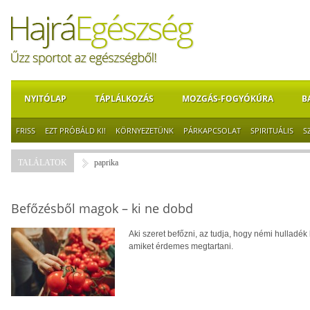
NYITÓLAP
TÁPLÁLKOZÁS
MOZGÁS-FOGYÓKÚRA
B
FRISS
EZT PRÓBÁLD KI!
KÖRNYEZETÜNK
PÁRKAPCSOLAT
SPIRITUÁLIS
S
TALÁLATOK
paprika
Befőzésből magok – ki ne dobd
Aki szeret befőzni, az tudja, hogy némi hulladé
amiket érdemes megtartani.