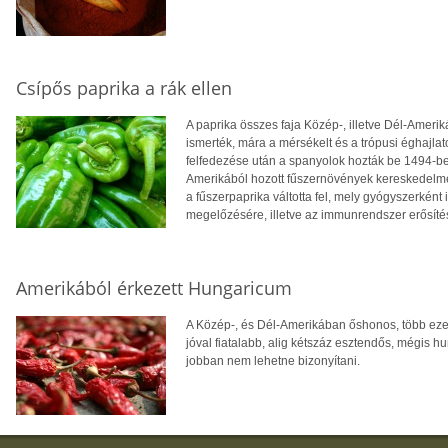
Csípős paprika a rák ellen
A paprika összes faja Közép-, illetve Dél-Amerik
ismerték, mára a mérsékelt és a trópusi éghajla
felfedezése után a spanyolok hozták be 1494-ben
Amerikából hozott fűszernövények kereskedelme, 
a fűszerpaprika váltotta fel, mely gyógyszerként i
megelőzésére, illetve az immunrendszer erősíté
Amerikából érkezett Hungaricum
A Közép-, és Dél-Amerikában őshonos, több ezer
jóval fiatalabb, alig kétszáz esztendős, mégis 
jobban nem lehetne bizonyítani.