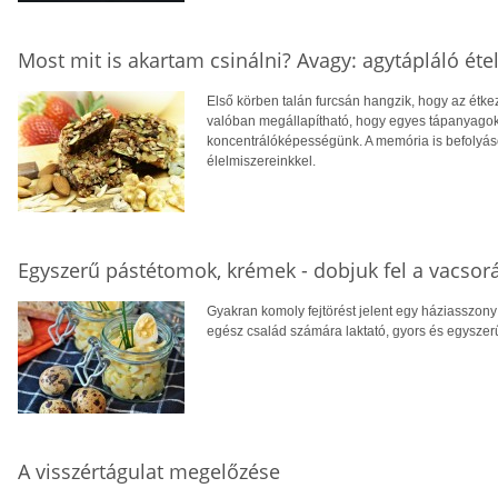
Most mit is akartam csinálni? Avagy: agytápláló éte
Első körben talán furcsán hangzik, hogy az étk
valóban megállapítható, hogy egyes tápanyagok 
koncentrálóképességünk. A memória is befolyáso
élelmiszereinkkel.
Egyszerű pástétomok, krémek - dobjuk fel a vacsorá
Gyakran komoly fejtörést jelent egy háziasszony
egész család számára laktató, gyors és egyszer
A visszértágulat megelőzése