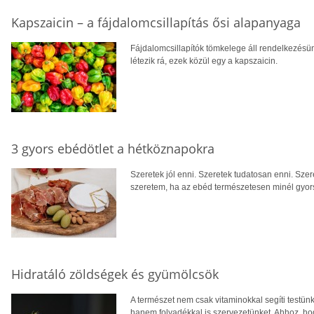
Kapszaicin – a fájdalomcsillapítás ősi alapanyaga
Fájdalomcsillapítók tömkelege áll rendelkezésünk
létezik rá, ezek közül egy a kapszaicin.
3 gyors ebédötlet a hétköznapokra
Szeretek jól enni. Szeretek tudatosan enni. Szer
szeretem, ha az ebéd természetesen minél gyor
Hidratáló zöldségek és gyümölcsök
A természet nem csak vitaminokkal segíti testün
hanem folyadékkal is szervezetünket. Ahhoz, hog