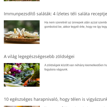
Immunpezsdítő saláták: 4 ízletes téli saláta receptj
Ha nem szeretnél az ünnepek után azzal szemb
gombolod be, akkor tegyél érte, hogy ne így leg
A világ legegészségesebb zöldségei
A zöldségek között van néhány kiemelkedően h
fogyásra vágyunk.
10 egészséges harapnivaló, hogy télen is vigyázzun