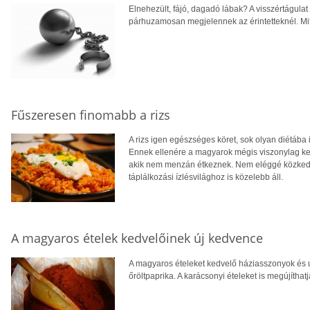
Elnehezült, fájó, dagadó lábak? A visszértágula
párhuzamosan megjelennek az érintetteknél. Mit
Fűszeresen finomabb a rizs
A rizs igen egészséges köret, sok olyan diétába
Ennek ellenére a magyarok mégis viszonylag kev
akik nem menzán étkeznek. Nem eléggé közkedve
táplálkozási ízlésvilághoz is közelebb áll.
A magyaros ételek kedvelőinek új kedvence
A magyaros ételeket kedvelő háziasszonyok és u
őröltpaprika. A karácsonyi ételeket is megújíthatj