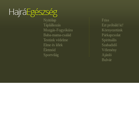
Nyitólap
Friss
Táplálkozás
Ezt próbáld ki!
Mozgás-Fogyókúra
Környezetünk
Baba-mama-család
Párkapcsolat
Testünk védelme
Spirituális
Elme és lélek
Szabadidő
Életmód
Vélemény
Sportvilág
Ajánló
Bulvár