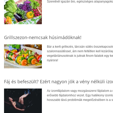
Szeretnél igazán bio, egészséges alapanyagokat
Grillszezon-nemcsak húsimádóknak!
Bár a kerti grillezés, tárcsán sütés összekapcs
szalonnasütéssel, ám nem feltétlen kell kizáró
vegetáriánusoknak is jutnak finom falatok egy ke
nyársra!
Fáj és befeszült? Ezért nagyon jók a vény nélküli i
Az izomfájdalom vagy mozgásszervi fájdalom a 
erősebb fájdalomhoz vezet. Egy hatékony izomla
hosszabb távú problémák megelőzésében is a se