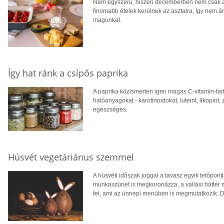
Nem egyszerű, hiszen decemberben nem csak a 
finomabb ételek kerülnek az asztalra, így nem á
magunkat.
Így hat ránk a csípős paprika
A paprika közismerten igen magas C-vitamin-tar
hatóanyagokat - karotinoidokat, luteint, likopint
egészséges.
Húsvét vegetáriánus szemmel
A húsvéti időszak joggal a tavasz egyik tetőpont
munkaszünet is megkoronázza, a vallási háttér m
fel, ami az ünnepi menüben is megmutatkozik. 