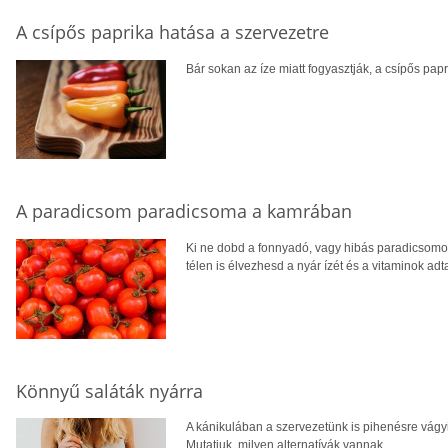
A csípős paprika hatása a szervezetre
Bár sokan az íze miatt fogyasztják, a csípős pa
A paradicsom paradicsoma a kamrában
Ki ne dobd a fonnyadó, vagy hibás paradicsomot,
télen is élvezhesd a nyár ízét és a vitaminok adta
Könnyű saláták nyárra
A kánikulában a szervezetünk is pihenésre vágyi
Mutatjuk, milyen alternatívák vannak.