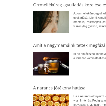
Orrmelléküreg -gyulladás kezelése és
Az orrmelléküreg-gyullad
gyulladását jelenti. A me
(frontális), rostasejtek (
viszonylag gyakori, szint
Amit a nagymamáink tettek megfázás
Ki ne emlékezne, mennyire
a forrázott kamillateát és
A narancs jótékony hatásai
Ha a narancs előnyeiről 
vitamin-forrás. Pedig sz
fogyasztani. Mutatjuk, me