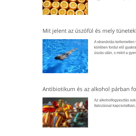
Mit jelent az úszófül és mely tünetekk
A strandolás kellemetlen 
körében fordul elő gyakran
úszás után, s miért a gye
Antibiotikum és az alkohol párban f
Az alkoholfogyasztás sok
italozással kapcsolatban