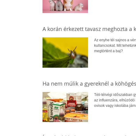
A korán érkezett tavasz meghozta a 
Az enyhe tél sajnos a vér
kullancsokat. Mit tehetün
megtörtént a baj?
Ha nem múlik a gyereknél a köhögé
Téli-télvégi időszakban 
az influenzára, elhúzódó
ovisok vagy iskolába járn