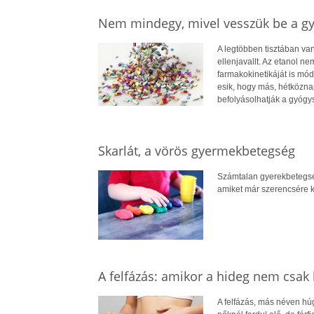
Nem mindegy, mivel vesszük be a gy
A legtöbben tisztában van
ellenjavallt. Az etanol 
farmakokinetikáját is mó
esik, hogy más, hétközna
befolyásolhatják a gyógys
Skarlát, a vörös gyermekbetegség
Számtalan gyerekbetegség
amiket már szerencsére 
A felfázás: amikor a hideg nem csak
A felfázás, más néven húg