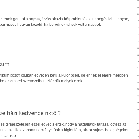
kar
kér
kié
entenek gondot a napsugárzás okozta bőrproblémák, a napégés lehet enyhe,
ki
pár tippet, hogyan kezeld, ha bőrödnek túl sok volt a napból.
ko
ko
ko
kör
köz
ikum
kr
lá
otikum között csupán egyetlen betű a különbség, de ennek ellenére merőben
lev
ek be az emberi szervezetben. Nézzük melyek ezek!
ma
ma
me
me
mé
ze házi kedvenceinktől?
mo
mu
 és természetesen ezzel egyet is értek, hogy a háziállatok tartása jót tesz az
unknak. Ha azonban nem figyelünk a higiéniára, akkor sajnos betegségeket
na
enceinktől.
ne