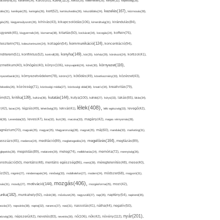
kávé(125),
ácsonyfa(25),
karantén(34),
káros(53),
keksz(29),
kellemetlen(29),
kenyér(32),
képesség(28),
kezelés(167),
dés(31),
kerékpár(25),
keringés(26),
kert(52),
kertészkedés(26),
készülődés(24),
kézmosás(28),
kikapcsolódás(106),
gés(25),
kiegyensúlyozott(26),
kihívás(43),
kimerültség(31),
kirándulás(84),
sgyerek(45),
kisgyermek(34),
kismama(38),
kitartás(50),
kockázat(34),
kocogás(24),
koffein(76),
kommunikáció(124),
koncentráció(94),
leszterin(76),
koleszterinszint(24),
kollagén(54),
konyha(149),
nditerem(51),
konfliktus(52),
kontroll(28),
kór(25),
kórház(29),
kórokozó(24),
kortizol(41),
könyv(106),
környezet(116),
zmetikum(40),
köhögés(40),
könyvajánló(24),
köret(30),
nyezetbarát(31),
környezetvédelem(78),
köröm(27),
kötődés(49),
következmény(33),
közérzet(43),
lekedés(26),
közösség(71),
közösségi média(27),
közösségi oldal(38),
kreatív(34),
kreativitás(79),
kritika(139),
kutatás(144),
kutya(100),
ém(62),
kultúra(36),
külföld(27),
kütyü(33),
lakás(65),
látás(34),
lélek(408),
z(42),
lazac(24),
légzés(49),
lehetőség(25),
lekvár(41),
lelki egészség(33),
levegő(42),
él(28),
Levendula(32),
leves(47),
lista(32),
liszt(36),
macska(33),
magány(42),
magas vérnyomás(28),
gnézium(70),
magvak(25),
magyar(25),
Magyarország(28),
magzat(25),
máj(60),
mandula(33),
marketing(31),
megelőzés(164),
sszázs(45),
medence(24),
meditáció(89),
megbetegedés(24),
megfázás(89),
glepetés(28),
megoldás(89),
melatonin(29),
meleg(74),
mellékhatás(24),
memória(72),
mennyiség(26),
nstruáció(50),
mentális(48),
mentális egészség(86),
menü(28),
méregtelenítés(48),
mese(40),
z(92),
migrén(27),
mindennapok(34),
minőség(33),
mobiltelefon(27),
modern(24),
módszer(68),
mogyoró(31),
mozgás(406),
motiváció(144),
sás(31),
mosoly(27),
mozgásforma(25),
mozi(42),
nka(182),
munkahely(92),
műtét(38),
művészet(29),
nagyszülő(27),
nap(35),
napfény(54),
napirend(35),
pozás(37),
napsütés(38),
naptej(32),
narancs(27),
nasi(31),
nassolás(41),
nátha(44),
negatív(50),
nyár(201),
nő(106),
növény(112),
hézség(36),
népszerű(42),
nevelés(83),
nevetés(30),
nők(42),