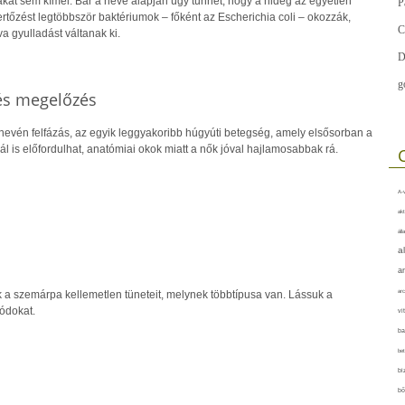
fiakat sem kímél. Bár a neve alapján úgy tűnhet, hogy a hideg az egyetlen
P
fertőzést legtöbbször baktériumok – főként az Escherichia coli – okozzák,
C
 gyulladást váltanak ki.
D
g
 és megelőzés
 nevén felfázás, az egyik leggyakoribb húgyúti betegség, amely elsősorban a
knál is előfordulhat, anatómiai okok miatt a nők jóval hajlamosabbak rá.
A-v
akt
áll
a
a
arc
 a szemárpa kellemetlen tüneteit, melynek többtípusa van. Lássuk a
ódokat.
vi
ba
bet
bi
bő