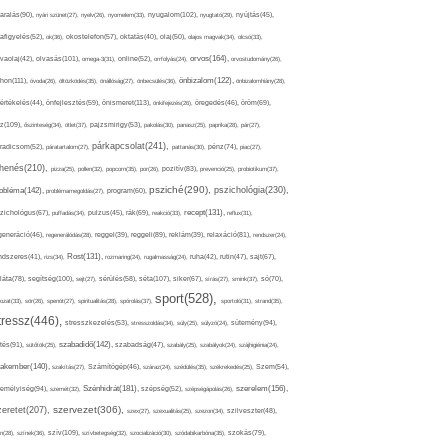
nyugalom(102),
aralás(90),
nyári szünet(27),
nyelv(26),
nyomelem(33),
nyugtató(29),
nyújtás(45),
afigyelés(52),
ok(36),
okostelefon(57),
oktatás(40),
olaj(50),
olajos magvak(34),
olcsó(33),
olvasás(101),
orvos(164),
ívaolaj(42),
omega-3(31),
online(52),
orrfolyás(24),
orvostudomány(26),
thon(111),
önbizalom(122),
óvoda(26),
öltözködés(35),
önállóság(27),
önbecsülés(36),
önbizalomhiány(28),
önismeret(113),
értékelés(44),
önfejlesztés(59),
önkifejezés(26),
öregedés(46),
öröm(69),
z(109),
őszinteség(34),
ötlet(37),
pajzsmirigy(53),
pakolás(30),
panasz(25),
paprika(28),
pár(27),
párkapcsolat(241),
radicsom(52),
páratartalom(27),
pattanás(30),
pénz(74),
piac(27),
ihenés(210),
pizza(25),
pollen(32),
popcorn(35),
por(26),
pozitív(83),
prevenció(25),
probiotikum(37),
psziché(290),
pszichológia(230),
obléma(142),
problémamegoldás(27),
program(60),
recept(131),
zichológus(67),
puffadás(34),
pulzus(45),
rák(69),
reakció(33),
reflux(31),
generáció(46),
regenerálódás(28),
reggel(39),
reggeli(89),
reklám(39),
relaxáció(81),
rendszer(24),
Rost(131),
ndszeres(41),
rizs(34),
rozmaring(24),
rugalmasság(24),
ruha(42),
rutin(47),
sajt(67),
segítség(100),
séta(107),
láta(78),
sejt(27),
sérülés(58),
siker(67),
sírás(27),
smink(37),
só(70),
sport(528),
ozat(33),
sör(26),
spenót(27),
spiritualitás(28),
spórolás(37),
sportoló(31),
strand(35),
tressz(446),
sütemény(94),
stresszkezelés(53),
stresszoldás(34),
súly(25),
súlyzó(24),
szabadidő(142),
tés(91),
sütőtök(25),
szabadság(47),
szabály(25),
szabályok(24),
szájhigiénia(24),
akember(140),
szakítás(27),
Számítógép(46),
száraz(24),
szédülés(35),
székrekedés(25),
Szem(54),
Szénhidrát(181),
emélyiség(94),
szerelem(156),
szemét(32),
szépség(52),
szépségápolás(26),
szervezet(306),
zeretet(207),
szex(27),
szexualitás(25),
szezon(34),
szilveszter(48),
szív(109),
n(28),
színek(36),
szívbetegség(32),
szocializáció(30),
szódabikarbóna(35),
szokás(79),