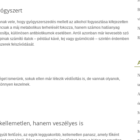
M
ógyszert
B
v
nak vele, hogy gyógyszerszedés mellett az alkohol fogyasztása kifejezetten
nemcsak a máj metabolikus terhelését fokozza, hanem számos hatóanyag
N
dosítja, különösen antibiotikumok esetében. Arról azonban már kevesebb szó
R
pinak számító italok – például kávé, tej vagy gyümölcslé – szintén érdemben
zerek felszívódását.
A
N
et ismerünk, sokuk ellen már létezik védőoltás is, de vannak olyanok,
könnyen kezelnek.
t
A
é
M
 kellemetlen, hanem veszélyes is
Z
M
yúti fertőzés, az egyik leggyakoribb, kellemetlen panasz, amely főként