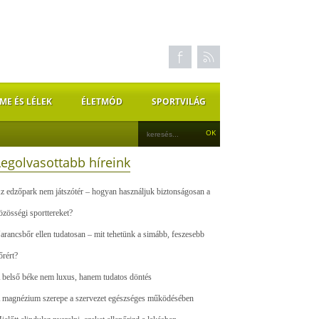
ME ÉS LÉLEK
ÉLETMÓD
SPORTVILÁG
Legolvasottabb híreink
z edzőpark nem játszótér – hogyan használjuk biztonságosan a
özösségi sporttereket?
arancsbőr ellen tudatosan – mit tehetünk a simább, feszesebb
őrért?
 belső béke nem luxus, hanem tudatos döntés
 magnézium szerepe a szervezet egészséges működésében