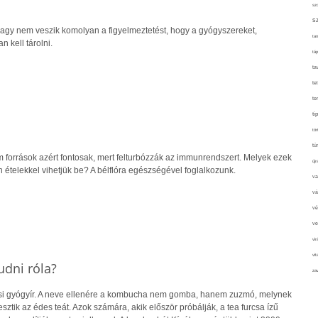
sz
s
agy nem veszik komolyan a figyelmeztetést, hogy a gyógyszereket,
tan
 kell tárolni.
táp
ta
te
te
ti
tör
tú
m források azért fontosak, mert felturbózzák az immunrendszert. Melyek ezek
újr
 ételekkel vihetjük be? A bélflóra egészségével foglalkozunk.
va
vá
vé
ve
vir
vit
udni róla?
zav
i gyógyír. A neve ellenére a kombucha nem gomba, hanem zuzmó, melynek
ztik az édes teát. Azok számára, akik először próbálják, a tea furcsa ízű