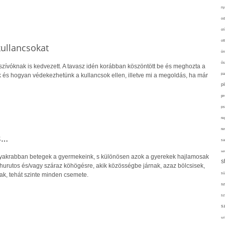
ny
od
ol
ot
kullancsokat
ön
ős
szívóknak is kedvezett. A tavasz idén korábban köszöntött be és meghozta a
k és hogyan védekezhetünk a kullancsok ellen, illetve mi a megoldás, ha már
pa
p
pr
ps
re
re
s…
sa
sor
gyakrabban betegek a gyermekeink, s különösen azok a gyerekek hajlamosak
s
 hurutos és/vagy száraz köhögésre, akik közösségbe járnak, azaz bölcsisek,
ak, tehát szinte minden csemete.
sü
sz
sz
s
szí