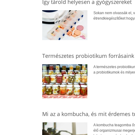
Így tárold helyesen a gyógyszereket
Sokan nem olvassák el, v
étrendkiegészítőket hogyan
Természetes probiotikum forrásaink
A természetes probiotiku
a probiotikumok és milyen
Mi az a kombucha, és mit érdemes t
A kombucha teagomba ős
élő organizmusai megerjes