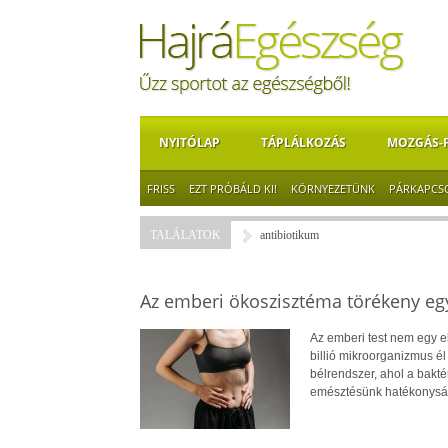
NYITÓLAP
TÁPLÁLKOZÁS
MOZGÁS-
FRISS
EZT PRÓBÁLD KI!
KÖRNYEZETÜNK
PÁRKAPCS
TALÁLATOK
antibiotikum
Az emberi ökoszisztéma törékeny egy
Az emberi test nem egy e
billió mikroorganizmus é
bélrendszer, ahol a bak
emésztésünk hatékonyság