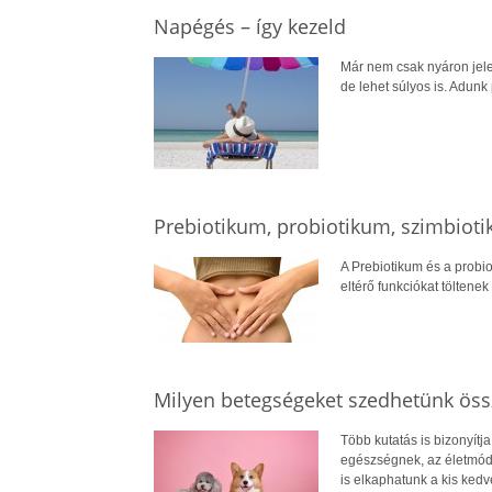
Napégés – így kezeld
Már nem csak nyáron jel
de lehet súlyos is. Adunk 
Prebiotikum, probiotikum, szimbiot
A Prebiotikum és a probi
eltérő funkciókat tölten
Milyen betegségeket szedhetünk öss
Több kutatás is bizonyítja
egészségnek, az életmód
is elkaphatunk a kis kedv