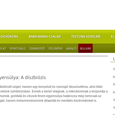
FOGYÓKÚRA
BABA-MAMA-CSALÁD
TESTÜNK VÉDELME
EL
OLAT
SPIRITUÁLIS
SZABADIDŐ
VÉLEMÉNY
AJÁNLÓ
BULVÁR
A
ensúlya: A diszbiózis
k
N
lkülönült sziget, hanem egy bonyolult és nyüzsgő ökoszisztéma, ahol több
l velünk szimbiózisban. Ennek a belső világnak, a mikrobiomnak a központja a
b
tériumok, gombák és vírusok finom egyensúlya határozza meg nemcsak az
A
át, hanem immunrendszerünk állapotát és mentális közérzetünket is.
A