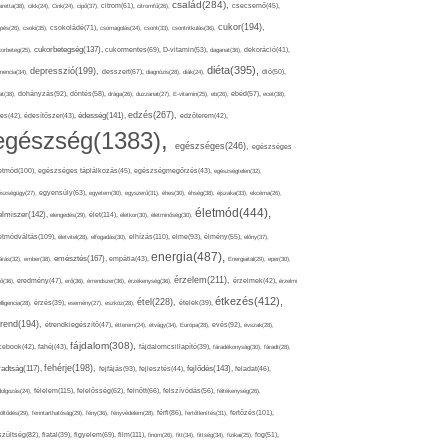
család(284),
aretta(38),
cikk(24),
Cink(24),
cipő(37),
citrom(61),
citromfű(26),
csecsemő(45),
cukor(194),
pés(26),
csoki(35),
csokoládé(71),
csomagolás(24),
csont(33),
csontritkulás(36),
cukorbetegség(137),
orbeteg(25),
cukormentes(69),
D-vitamin(53),
daganat(36),
dekoráció(41),
diéta(395),
depresszió(199),
mencia(34),
desszert(67),
diagnózis(28),
diák(24),
dió(50),
dohányzás(92),
at(38),
döntés(58),
drága(26),
duzzanat(27),
E-vitamin(25),
eb(26),
ebéd(57),
ecet(38),
edzés(267),
édesség(141),
es(42),
édesítőszer(43),
edzőterem(42),
egészség(1383),
egészséges(246),
egészséges
etmód(100),
egészséges táplálkozás(45),
egészségmegőrzés(43),
egészségtelen(32),
észségügy(27),
egyensúly(63),
egyetem(30),
egyszerű(31),
éhes(30),
éhség(38),
éjszaka(33),
ekcéma(26),
életmód(444),
elmiszer(142),
élet(114),
elengedés(29),
életkor(30),
életminőség(30),
etmódváltás(109),
elhízás(110),
elme(93),
életvitel(28),
elfogadás(30),
élmény(55),
előny(37),
energia(487),
emésztés(167),
árás(32),
ember(38),
empátia(43),
Energiaital(29),
eper(30),
érzelem(211),
ő(36),
eredmény(47),
erő(36),
érrendszer(36),
érzékenység(36),
érzelmek(42),
érzelmi
étkezés(412),
étel(228),
elligencia(28),
érzés(39),
esemény(27),
eszköz(28),
ételek(39),
trend(194),
evés(92),
étrendkiegészítő(47),
étterem(24),
étvágy(34),
Európa(28),
évszak(28),
fájdalom(308),
cebook(42),
fahéj(43),
fájdalomcsillapító(39),
fáradékonyság(30),
fáradt(28),
fehérje(198),
radtság(117),
fejfájás(93),
fejlődés(143),
fejlesztés(44),
feladat(46),
félelem(115),
dolgozás(24),
felelősség(62),
felnőtt(66),
felszívódás(56),
féltékenység(26),
fertőzés(101),
töltődés(29),
fenntarthatóság(29),
fény(36),
fényvédelem(28),
férfi(86),
fertőtlenítés(31),
film(111),
szültség(82),
fiatal(39),
figyelem(69),
finom(26),
fitt(34),
fittség(34),
fizikai(25),
fog(51),