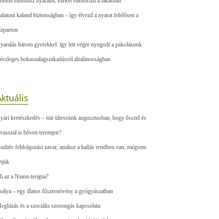
ielőtt elindulsz nyaralni, ezeket ellenőrizd a lakásban
alatoni kaland biztonságban – így élvezd a nyarat felelősen a
ízparton
yaralás három gyerekkel: így lett végre nyugodt a pakolásunk
észleges bokaszalagszakadásról általànosságban
ktuális
yári kertészkedés – mit ültessünk augusztusban, hogy ősszel és
avasszal is bőven teremjen?
uditív feldolgozási zavar, amikor a hallás rendben van, mégsem
rtjük
i az a Niann-terápia?
sálya – egy illatos fűszernövény a gyógyászatban
eghízás és a szociális szorongás kapcsolata