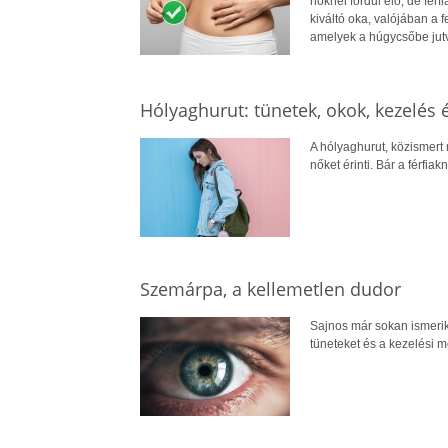
nőknél fordul elő, de fér
kiváltó oka, valójában a 
amelyek a húgycsőbe jutva
Hólyaghurut: tünetek, okok, kezelés
A hólyaghurut, közismert
nőket érinti. Bár a férfia
Szemárpa, a kellemetlen dudor
Sajnos már sokan ismerik
tüneteket és a kezelési m