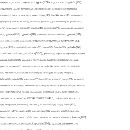
fogyás(279),
fogyókúra(178),
gadalom(25),
fogmosás(41),
fogorvos(24),
fogyasztás(67),
folyadék(119),
khagyma(47),
folsav(25),
folyadékbevitel(40),
folyadékfogyasztás(45),
főzés(149),
futás(132),
yadékpótlás(29),
fontos(25),
forralt bor(26),
Föld(27),
friss(44),
futóverseny(32),
ggőség(112),
fürdő(26),
fűszer(79),
fűszerek(28),
gabona(42),
gasztronómia(58),
genetika(45),
tén(32),
gluténmentes(34),
gomba(53),
gondolat(43),
gondolkodás(71),
gondoskodás(33),
gyakorlat(29),
gyerek(260),
gyermek(179),
gyerekek(117),
ász(31),
gyerekkor(32),
gyereknevelés(83),
gyógynövény(150),
ermekkor(36),
gyertya(28),
gyógyászat(36),
gyógyítás(69),
gyógymód(50),
ógyszer(165),
gyulladás(126),
gyógytea(40),
gyógyulás(85),
gyomor(62),
Gyömbér(66),
gyümölcs(340),
ulladáscsökkentő(103),
gyümölcslé(28),
hagyma(28),
hagyomány(36),
haj(85),
hangulat(112),
ápolás(36),
hajhullás(44),
hajmosás(24),
hal(70),
hála(25),
halál(39),
hányás(25),
yinger(25),
harmónia(69),
hasmenés(35),
hasznos(24),
hatás(84),
hatékony(52),
házasság(64),
i(27),
háziállat(48),
házimunka(28),
háztartás(43),
hétköznap(24),
hétvége(25),
hideg(80),
dratálás(69),
higiénia(52),
hit(26),
hízás(77),
hobbi(62),
home office(26),
hormon(79),
hormonok(25),
rmonrendszer(24),
hozzáállás(31),
hőmérséklet(44),
hőség(36),
hulladék(33),
humor(24),
hús(86),
húsvét(36),
idő(111),
ő(30),
idegrendszer(75),
időbeosztás(32),
időjárás(69),
idős(24),
illat(30),
illóolaj(78),
immunrendszer(315),
munerősítés(30),
immunerősítő(36),
influenza(45),
információ(33),
iskola(123),
er(29),
intelligencia(28),
internet(64),
inzulin(42),
inzulinrezisztencia(35),
írás(27),
olakezdés(25),
ital(75),
ivás(27),
íz(39),
izgalom(27),
izom(91),
izomzat(24),
ízület(54),
járvány(35),
kalória(193),
ték(89),
jóga(56),
Joghurt(67),
jótékony(41),
kaland(28),
kalcium(71),
kálium(50),
kapcsolat(209),
karácsony(174),
masz(30),
kamilla(41),
Kánikula(59),
káposzta(24),