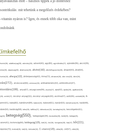
ályaválasztás előtt – hasznos tippek a jó döntéshez
sontritkulás: mit tehetünk a megelőzés érdekében?
-vitamin nyáron is? Igen, és ennek több oka van, mint
ondolnánk
Címkefelhő
ajándék(95),
itamin(36),
adalékanyag(28),
adomány(26),
advent(40),
agy(80),
agyműködés(27),
akció(39),
alkohol(182),
ivitás(30),
alapanyag(30),
alkalmazás(28),
alkoholfogyasztás(36),
állapot(43),
állat(54),
allergia(122),
attartás(33),
állóképesség(42),
Alma(72),
almaecet(26),
aloe vera(33),
álom(34),
lvás(272),
alvászavar(66),
aminosav(33),
antibakteriális(42),
antibiotikum(47),
ntioxidáns(199),
anyagcsere(99),
anya(67),
anyuka(27),
apa(42),
ápolás(29),
applikáció(26),
ásványi anyag(111),
(29),
arcbőr(27),
ásványi anyagok(40),
asztma(47),
autó(46),
avokádó(36),
B-
tamin(41),
baba(82),
baktérium(89),
balaton(34),
baleset(51),
banán(53),
bántalmazás(24),
barát(48),
rátok(50),
barátság(58),
béke(29),
bélflóra(37),
bélrendszer(33),
bemelegítés(24),
beszélgetés(61),
betegség(550),
eg(34),
betegségek(39),
bevásárlás(28),
bicikli(25),
biológia(25),
bőr(221),
boldogság(125),
zalom(41),
biztonság(66),
bolt(31),
bor(36),
borogatás(28),
böjt(27),
C-vitamin(120),
rápolás(70),
brokkoli(29),
buli(24),
bűntudat(32),
cékla(28),
cél(57),
célok(30),