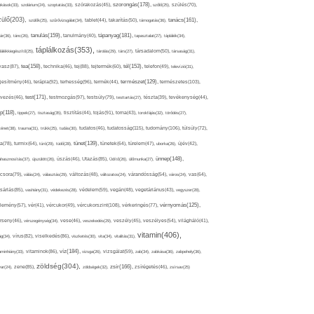
szorongás(178),
okások(33),
szolárium(24),
szoptatás(33),
szórakozás(45),
szőlő(25),
szülés(70),
zülő(203),
tanács(161),
szülők(25),
szűrővizsgálat(34),
tablet(44),
takarítás(50),
támogatás(36),
tápanyag(181),
tanulás(159),
ár(36),
tánc(26),
tanulmány(40),
tapasztalat(27),
táplálék(34),
táplálkozás(353),
lálékkiegészítő(25),
tárolás(29),
társ(27),
társadalom(50),
társaság(31),
tea(158),
tél(153),
vasz(87),
technika(46),
tej(88),
tejtermék(60),
telefon(49),
televízió(31),
terápia(92),
terhesség(96),
természet(129),
természetes(103),
ljesítmény(46),
termék(44),
test(171),
testmozgás(97),
rvezés(46),
testsúly(79),
testtartás(27),
tészta(39),
tevékenység(44),
pp(118),
tippek(27),
tisztaság(35),
tisztítás(44),
tojás(91),
torna(43),
torokfájás(32),
törődés(27),
tudatosság(115),
tudomány(106),
ténet(38),
trauma(31),
trükk(25),
tudás(30),
tudatos(46),
túlsúly(72),
tünet(139),
ra(78),
turmix(64),
túró(29),
tüdő(28),
tünetek(64),
türelem(47),
uborka(26),
újév(42),
ünnep(148),
ahasznosítás(37),
újszülött(26),
úszás(46),
Utazás(85),
Üdítő(26),
ülőmunka(27),
csora(79),
válás(24),
választás(29),
változás(48),
változatos(24),
várandósság(54),
város(24),
vas(64),
sárlás(85),
vashiány(31),
védekezés(28),
védelem(59),
vegán(48),
vegetáriánus(43),
vegyszer(28),
vércukorszint(108),
vérnyomás(125),
lemény(57),
vér(41),
vércukor(49),
vérkeringés(77),
rseny(46),
vérszegénység(34),
vese(46),
veszekedés(29),
veszély(45),
veszélyes(54),
világháló(41),
vitamin(406),
ág(34),
vírus(82),
viselkedés(86),
viszketés(30),
vita(34),
vitalitás(31),
víz(184),
aminhiány(33),
vitaminok(86),
vizsga(26),
vizsgálat(59),
zab(34),
zabkása(36),
zabpehely(36),
zöldség(304),
zsír(166),
ar(24),
zene(85),
zöldségek(32),
zsírégetés(46),
zsírsav(25)