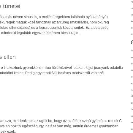
cig
 tünetei
csí
cuk
ás, más néven sinusitis, a melléküregekben található nyálkahártyák
lléküregek maguk közé tartoznak az arcüreg (maxilláris), homloküreg
de
cellulae ethmoidales) és a légcsőcsontok közötti sejtek. Ez a betegség
div
e mindenki legalább egyszer életében átesik rajta.
éd
él
 ellen
eg
él
 tiltakoztunk gyerekként, mikor törülközővel letakart fejjel jóanyánk odatolta
él
 inhalálni kellett. Pedig egy rendkívül hatásos módszerről van szó!
elv
erd
int
é
fa
fá
fel
van szó, mindenkinek az ugrik be, hogy ez az élénk színű gyümölcs remek C-
fel
ámtalan pozitív egészségügyi hatása van még, amiért érdemes gyakrabban
fe
lyek ezek.