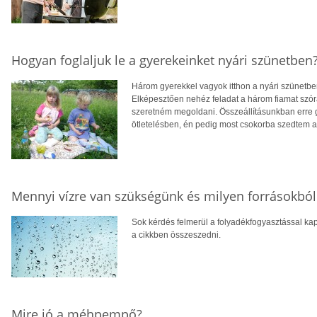
Hogyan foglaljuk le a gyerekeinket nyári szünetben
Három gyerekkel vagyok itthon a nyári szünetbe
Elképesztően nehéz feladat a három fiamat szór
szeretném megoldani. Összeállításunkban erre gy
ötletelésben, én pedig most csokorba szedtem a
Mennyi vízre van szükségünk és milyen forrásokból
Sok kérdés felmerül a folyadékfogyasztással ka
a cikkben összeszedni.
Mire jó a méhpempő?