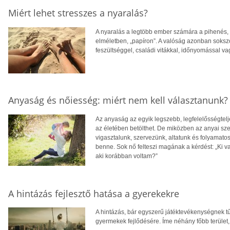
Miért lehet stresszes a nyaralás?
A nyaralás a legtöbb ember számára a pihenés, k
elméletben, „papíron”. A valóság azonban soksz
feszültséggel, családi vitákkal, időnyomással va
Anyaság és nőiesség: miért nem kell választanunk?
Az anyaság az egyik legszebb, legfelelősségtelj
az életében betölthet. De miközben az anyai sze
vigasztalunk, szervezünk, altatunk és folyamat
benne. Sok nő felteszi magának a kérdést: „Ki v
aki korábban voltam?”
A hintázás fejlesztő hatása a gyerekekre
A hintázás, bár egyszerű játéktevékenységnek tűn
gyermekek fejlődésére. Íme néhány főbb terület, 