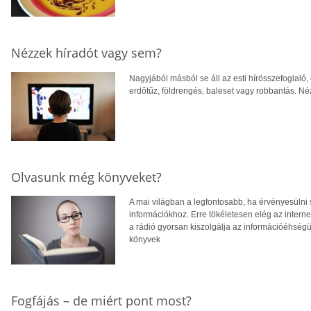
Nézzek híradót vagy sem?
Nagyjából másból se áll az esti hírösszefoglaló, c
erdőtűz, földrengés, baleset vagy robbantás. N
Olvasunk még könyveket?
A mai világban a legfontosabb, ha érvényesülni
információkhoz. Erre tökéletesen elég az internet.
a rádió gyorsan kiszolgálja az információéhségü
könyvek
Fogfájás – de miért pont most?