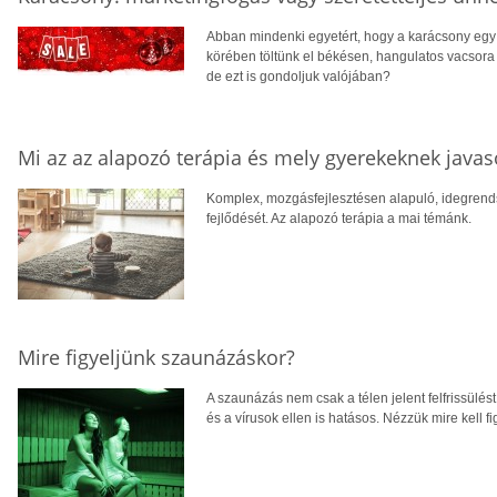
Abban mindenki egyetért, hogy a karácsony egy s
körében töltünk el békésen, hangulatos vacsora a
de ezt is gondoljuk valójában?
Mi az az alapozó terápia és mely gyerekeknek javas
Komplex, mozgásfejlesztésen alapuló, idegrendsz
fejlődését. Az alapozó terápia a mai témánk.
Mire figyeljünk szaunázáskor?
A szaunázás nem csak a télen jelent felfrissülést
és a vírusok ellen is hatásos. Nézzük mire kell 