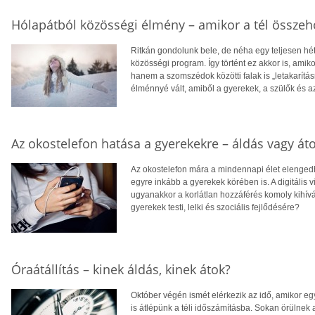
Hólapátból közösségi élmény – amikor a tél össze
Ritkán gondolunk bele, de néha egy teljesen hét
közösségi program. Így történt ez akkor is, ami
hanem a szomszédok közötti falak is „letakarítás
élménnyé vált, amiből a gyerekek, a szülők és a
Az okostelefon hatása a gyerekekre – áldás vagy áto
Az okostelefon mára a mindennapi élet elengedh
egyre inkább a gyerekek körében is. A digitális 
ugyanakkor a korlátlan hozzáférés komoly kihívá
gyerekek testi, lelki és szociális fejlődésére?
Óraátállítás – kinek áldás, kinek átok?
Október végén ismét elérkezik az idő, amikor egy
is átlépünk a téli időszámításba. Sokan örülnek