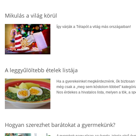
Mikulás a világ körül
Így várják a Télapót a világ más országaiban!
A leggyűlöltebb ételek listája
Ha a gyerekeinket megkérdeznénk, ők biztosan t
még csak a „meg sem kóstolom többet” kategória 
Nos érdekes a hivatalos lista, melyen a tök, a 
Hogyan szerezhet barátokat a gyermekünk?