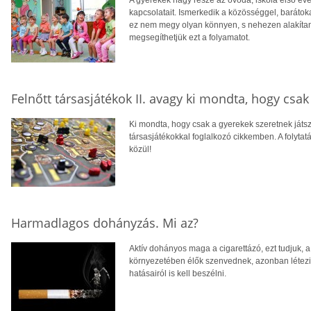
A gyerekek nagy része az óvoda, iskola első évei
kapcsolatait. Ismerkedik a közösséggel, baráto
ez nem megy olyan könnyen, s nehezen alakítanak
megsegíthetjük ezt a folyamatot.
Felnőtt társasjátékok II. avagy ki mondta, hogy csak
Ki mondta, hogy csak a gyerekek szeretnek játszan
társasjátékokkal foglalkozó cikkemben. A folyt
közül!
Harmadlagos dohányzás. Mi az?
Aktív dohányos maga a cigarettázó, ezt tudjuk,
környezetében élők szenvednek, azonban létezi
hatásairól is kell beszélni.