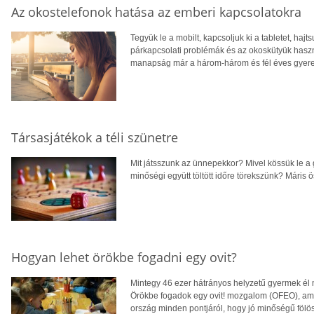
Az okostelefonok hatása az emberi kapcsolatokra
Tegyük le a mobilt, kapcsoljuk ki a tabletet, ha
párkapcsolati problémák és az okoskütyük haszn
manapság már a három-három és fél éves gyer
Társasjátékok a téli szünetre
Mit játsszunk az ünnepekkor? Mivel kössük le a
minőségi együtt töltött időre törekszünk? Máris 
Hogyan lehet örökbe fogadni egy ovit?
Mintegy 46 ezer hátrányos helyzetű gyermek él
Örökbe fogadok egy ovit! mozgalom (OFEO), ame
ország minden pontjáról, hogy jó minőségű fölö