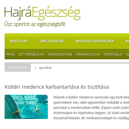
NYITÓLAP
TÁPLÁLKOZÁS
MOZGÁS-FOGYÓKÚRA
B
FRISS
EZT PRÓBÁLD KI!
KÖRNYEZETÜNK
PÁRKAPCSOLAT
SPIRITUÁLIS
S
TALÁLATOK
gyerekek
Kültéri medence karbantartása és tisztítása
Nálunk a kültéri medence nemcsak egy kerti kieg
gyermekem van, akik egyszerűen imádják a vizet
percüket a medencében töltik. Éppen ezért számu
biztonságos és higiénikus legyen. Az évek sor
bonyolult feladat, de rendszerességet és odafigy