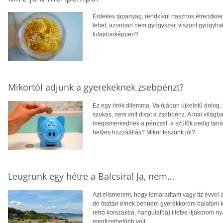
Érdekes tápanyag, rendkívül hasznos étrendki
lehet, azonban nem gyógyszer, viszont gyógyha
tulajdonképpen?
Mikortól adjunk a gyerekeknek zsebpénzt?
Ez egy örök dilemma. Valójában újkeletű dolog, 
szokás, nem volt divat a zsebpénz. A mai világ
megismerkednek a pénzzel, a szülők pedig taná
helyes hozzáállás? Mikor teszünk jót?
Leugrunk egy hétre a Balcsira! Ja, nem…
Azt elismerem, hogy lemaradtam vagy tíz évvel a 
de tisztán élnek bennem gyerekkorom balatoni k
retró korszakba, hangulatba) illetve ifjúkorom n
megfizethetőbb volt.