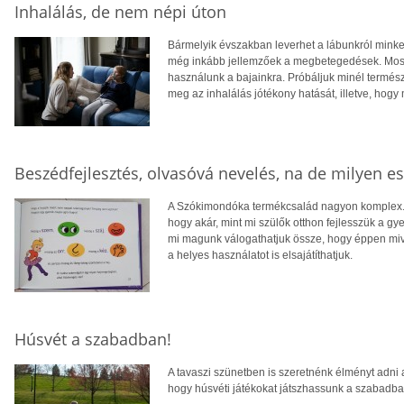
Inhalálás, de nem népi úton
Bármelyik évszakban leverhet a lábunkról minke
még inkább jellemzőek a megbetegedések. Mos
használunk a bajainkra. Próbáljuk minél termé
meg az inhalálás jótékony hatását, illetve, hogy
Beszédfejlesztés, olvasóvá nevelés, na de milyen es
A Szókimondóka termékcsalád nagyon komplex. 
hogy akár, mint mi szülők otthon fejlesszük a gy
mi magunk válogathatjuk össze, hogy éppen mive
a helyes használatot is elsajátíthatjuk.
Húsvét a szabadban!
A tavaszi szünetben is szeretnénk élményt adni 
hogy húsvéti játékokat játszhassunk a szabadban