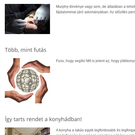
Murphy-törvénye vagy sem, de általában a lehető
fájdalommal járó adományában. Az időzítés pers
Több, mint futás
Fuss, hogy segíts! Mit is jelent az, hogy jótékony
Így tarts rendet a konyhádban!
A konyha a lakás egyik legfontosabb és legforg