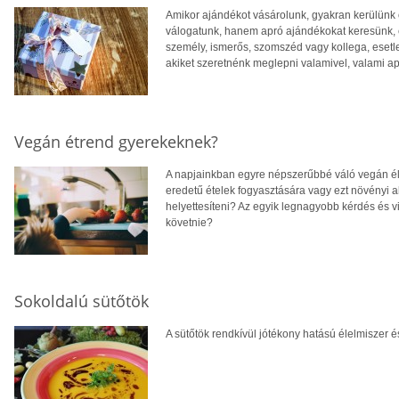
Amikor ajándékot vásárolunk, gyakran kerülünk
válogatunk, hanem apró ajándékokat keresünk,
személy, ismerős, szomszéd vagy kollega, eset
akiket szeretnénk meglepni valamivel, valami a
Vegán étrend gyerekeknek?
A napjainkban egyre népszerűbbé váló vegán éle
eredetű ételek fogyasztására vagy ezt növényi a
helyettesíteni? Az egyik legnagyobb kérdés és 
követnie?
Sokoldalú sütőtök
A sütőtök rendkívül jótékony hatású élelmiszer é