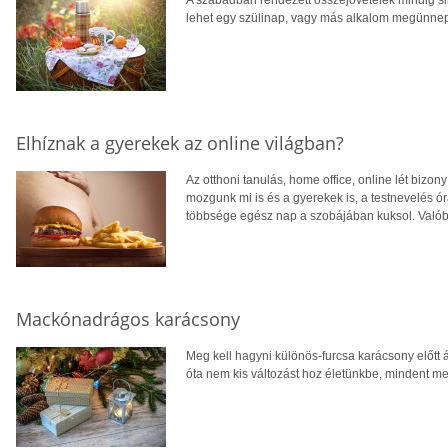
A szabadban rendezett összejövetelek mindig sik
lehet egy szülinap, vagy más alkalom megünneplé
Elhíznak a gyerekek az online világban?
Az otthoni tanulás, home office, online lét biz
mozgunk mi is és a gyerekek is, a testnevelés ó
többsége egész nap a szobájában kuksol. Valób
Mackónadrágos karácsony
Meg kell hagyni különös-furcsa karácsony előtt á
óta nem kis változást hoz életünkbe, mindent meg