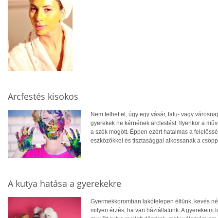
Arcfestés kisokos
Nem telhet el, úgy egy vásár, falu- vagy város
gyerekek ne kérnének arcfestést. Ilyenkor a m
a szék mögött. Éppen ezért hatalmas a felelőss
eszközökkel és tisztasággal alkossanak a csöpp
A kutya hatása a gyerekekre
Gyermekkoromban lakótelepen éltünk, kevés né
milyen érzés, ha van háziállatunk. A gyerekeim 