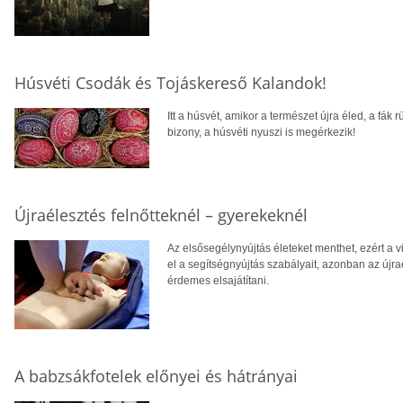
Húsvéti Csodák és Tojáskereső Kalandok!
Itt a húsvét, amikor a természet újra éled, a fá
bizony, a húsvéti nyuszi is megérkezik!
Újraélesztés felnőtteknél – gyerekeknél
Az elsősegélynyújtás életeket menthet, ezért a v
el a segítségnyújtás szabályait, azonban az újr
érdemes elsajátítani.
A babzsákfotelek előnyei és hátrányai