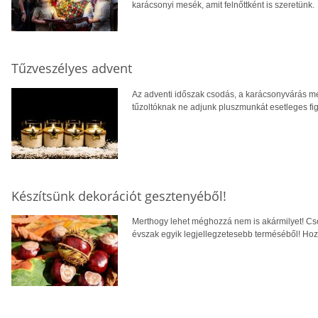
karácsonyi mesék, amit felnőttként is szeretünk.
Tűzveszélyes advent
Az adventi időszak csodás, a karácsonyvárás me
tűzoltóknak ne adjunk pluszmunkát esetleges fi
Készítsünk dekorációt gesztenyéből!
Merthogy lehet méghozzá nem is akármilyet! Cs
évszak egyik legjellegzetesebb terméséből! Hoz