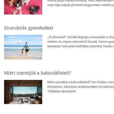
mielőtt kutya mellett döntünk, mely véleményem s
mely fajta kutyák jöhetnek kisgyerekek mellett 
Strandolás gyerekekkel
„Jó pihenést!” mondta tegnap a kasszánál a stran
néztem rá, milyen pihenésről beszél, három gyer
strandolni nem jelent felhőtlen pihenést, hiszen
Miért szeretjük a babzsákfotelt?
Miért szeretjük a babzsákfotelt? Ha röviden szere
kényelmes, bármilyen testhelyzetben és bármely
Tökéletes kényelem!