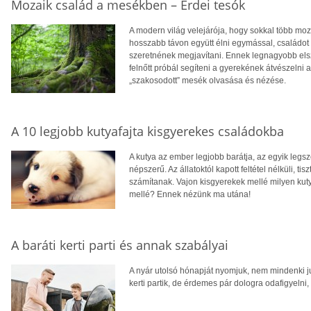
Mozaik család a mesékben – Erdei tesók
A modern világ velejárója, hogy sokkal több moz
hosszabb távon együtt élni egymással, családot 
szeretnének megjavítani. Ennek legnagyobb el
felnőtt próbál segíteni a gyerekének átvészelni 
„szakosodott” mesék olvasása és nézése.
A 10 legjobb kutyafajta kisgyerekes családokba
A kutya az ember legjobb barátja, az egyik leg
népszerű. Az állatoktól kapott feltétel nélküli, t
számítanak. Vajon kisgyerekek mellé milyen kuty
mellé? Ennek nézünk ma utána!
A baráti kerti parti és annak szabályai
A nyár utolsó hónapját nyomjuk, nem mindenki jut
kerti partik, de érdemes pár dologra odafigyelni,