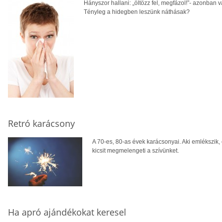
Hányszor hallani: „öltözz fel, megfázol!”- azonban
Tényleg a hidegben leszünk náthásak?
Retró karácsony
A 70-es, 80-as évek karácsonyai. Aki emlékszik
kicsit megmelengeti a szívünket.
Ha apró ajándékokat keresel