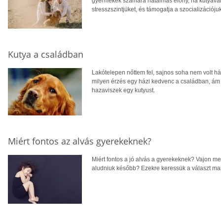
gyermekek számára hatalmas előny, ha kutyával 
stresszszintjüket, és támogatja a szocializációjuk
Kutya a családban
Lakótelepen nőttem fel, sajnos soha nem volt há
milyen érzés egy házi kedvenc a családban, ám 
hazaviszek egy kutyust.
Miért fontos az alvás gyerekeknek?
Miért fontos a jó alvás a gyerekeknek? Vajon men
aludniuk később? Ezekre keressük a választ ma