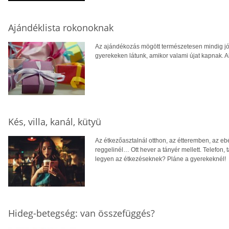
Ajándéklista rokonoknak
Az ajándékozás mögött természetesen mindig jó
gyerekeken látunk, amikor valami újat kapnak. A
Kés, villa, kanál, kütyü
Az étkezőasztalnál otthon, az étteremben, az eb
reggelinél… Ott hever a tányér mellett. Telefon, 
legyen az étkezéseknek? Pláne a gyerekeknél!
Hideg-betegség: van összefüggés?