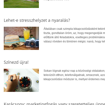
Lehet-e stresszhelyzet a nyaralás?
Általában csak szimpla kikapcsolódásként tekin
tiszta, gondtalan öröm, az, hogy megengedjük
előttünk álló feladatokra, esetleges problémákr
válasz röviden és tömören mégis: naná, hogy le
Színezd újra!
Sokan lógnak egész nap a közösségi oldalakon,
televíziót otthon, telefonálgatnak, smseznek, a
kikapcsolódási módszer is, mellyel érdemes m
Karácsony: marketingfogás vagy szeretetteljes ünn