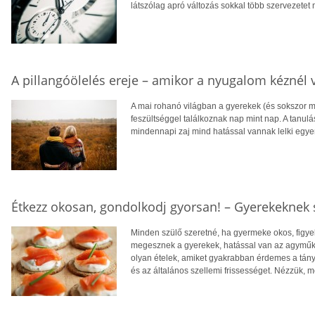
látszólag apró változás sokkal több szervezetet
A pillangóölelés ereje – amikor a nyugalom kéznél 
A mai rohanó világban a gyerekek (és sokszor mi, 
feszültséggel találkoznak nap mint nap. A tanulá
mindennapi zaj mind hatással vannak lelki egye
Étkezz okosan, gondolkodj gyorsan! – Gyerekeknek s
Minden szülő szeretné, ha gyermeke okos, figye
megesznek a gyerekek, hatással van az agyműk
olyan ételek, amiket gyakrabban érdemes a tányé
és az általános szellemi frissességet. Nézzük, me