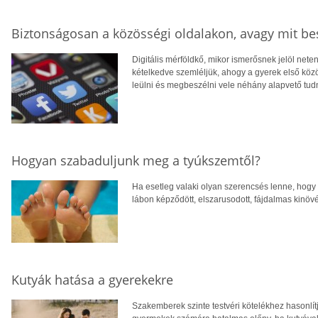
Biztonságosan a közösségi oldalakon, avagy mit bes
Digitális mérföldkő, mikor ismerősnek jelöl neten
kételkedve szemléljük, ahogy a gyerek első közö
leülni és megbeszélni vele néhány alapvető tudn
Hogyan szabaduljunk meg a tyúkszemtől?
Ha esetleg valaki olyan szerencsés lenne, hogy 
lábon képződött, elszarusodott, fájdalmas kinöv
Kutyák hatása a gyerekekre
Szakemberek szinte testvéri kötelékhez hasonlí