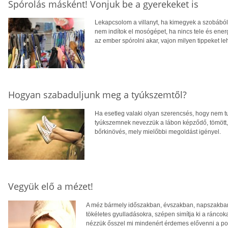
Spórolás másként! Vonjuk be a gyerekeket is
Lekapcsolom a villanyt, ha kimegyek a szobából 
nem indítok el mosógépet, ha nincs tele és ene
az ember spórolni akar, vajon milyen tippeket le
Hogyan szabaduljunk meg a tyúkszemtől?
Ha esetleg valaki olyan szerencsés, hogy nem tu
tyúkszemnek nevezzük a lábon képződő, tömött, 
bőrkinövés, mely mielőbbi megoldást igényel.
Vegyük elő a mézet!
A méz bármely időszakban, évszakban, napszakban 
tökéletes gyulladásokra, szépen simítja ki a ráncoka
nézzük ősszel mi mindenért érdemes elővenni a pol