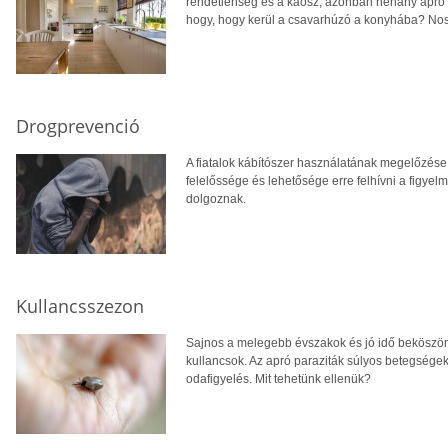
rendetlenség és a káosz, azonban néhány apró p
hogy, hogy kerül a csavarhúzó a konyhába? Nos, 
Drogprevenció
A fiatalok kábítószer használatának megelőzése
felelőssége és lehetősége erre felhívni a figye
dolgoznak.
Kullancsszezon
Sajnos a melegebb évszakok és jó idő beköszönt
kullancsok. Az apró paraziták súlyos betegsége
odafigyelés. Mit tehetünk ellenük?