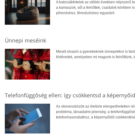
A babzsákfotelek az utóbbi években népszerű 
a kamaszok, sőt a felnőttek, családok körében i
pihenéshez, filmnézéshez egyaránt.
Ünnepi meséink
Mesét olvasni a gyerekeknek ünnepekkor is fant
történetek, amelyeken mi magunk is felnőttünk, 
Telefonfüggőség ellen: így csökkentsd a képernyői
Az okoseszközök az életünk elengedhetetlen rész
probléma, társadalmi jelenség: a telefonfüggősé
telefonhasználathoz, a képernyőidő csökkentés