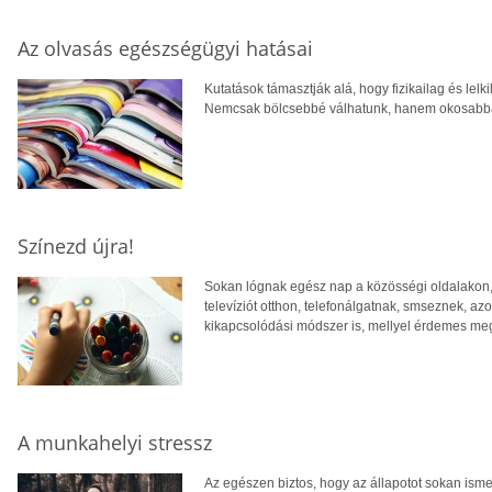
Az olvasás egészségügyi hatásai
Kutatások támasztják alá, hogy fizikailag és lel
Nemcsak bölcsebbé válhatunk, hanem okosabbá
Színezd újra!
Sokan lógnak egész nap a közösségi oldalakon,
televíziót otthon, telefonálgatnak, smseznek, a
kikapcsolódási módszer is, mellyel érdemes m
A munkahelyi stressz
Az egészen biztos, hogy az állapotot sokan isme