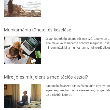
Munkamánia tünetei és kezelése
Olyan függőségi állapotról lesz szó, amelyben a
értelmévé válik, háttérbe szorítva magunkat, cs
minden mást. Mi a munkamánia, hol kezdődik és m
Mire jó és mit jelent a meditációs asztal?
A meditációs asztal kifejezés hallatán egy nyugo
egészségben, harmónia elérésében, nyugodtabb 
az a cikkből kiderül.