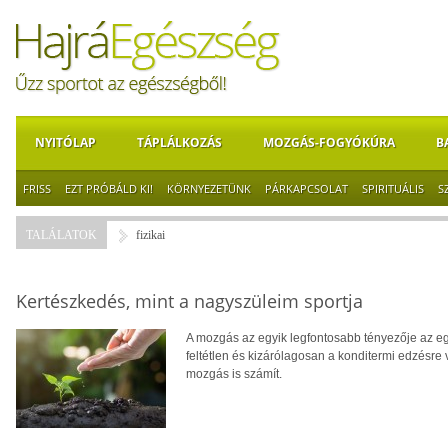
NYITÓLAP
TÁPLÁLKOZÁS
MOZGÁS-FOGYÓKÚRA
B
FRISS
EZT PRÓBÁLD KI!
KÖRNYEZETÜNK
PÁRKAPCSOLAT
SPIRITUÁLIS
S
TALÁLATOK
fizikai
Kertészkedés, mint a nagyszüleim sportja
A mozgás az egyik legfontosabb tényezője az eg
feltétlen és kizárólagosan a konditermi edzésre
mozgás is számít.