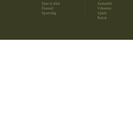
Elme és lélek
Szabadidő
Életmód
Vélemény
Sportvilág
Ajánló
Bulvár