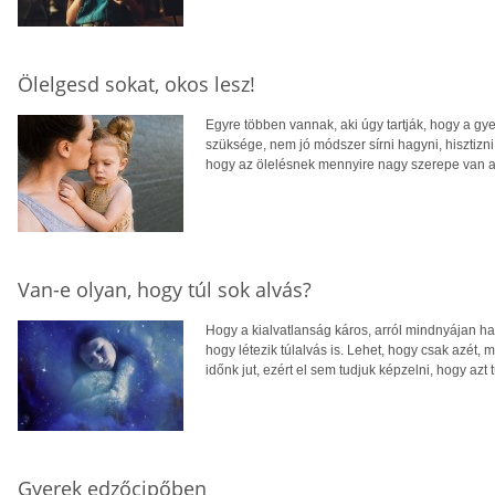
Ölelgesd sokat, okos lesz!
Egyre többen vannak, aki úgy tartják, hogy a gye
szüksége, nem jó módszer sírni hagyni, hisztizn
hogy az ölelésnek mennyire nagy szerepe van a
Van-e olyan, hogy túl sok alvás?
Hogy a kialvatlanság káros, arról mindnyájan ha
hogy létezik túlalvás is. Lehet, hogy csak azét,
időnk jut, ezért el sem tudjuk képzelni, hogy azt t
Gyerek edzőcipőben