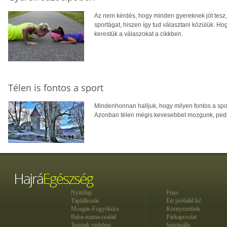
Az nem kérdés, hogy minden gyereknek jót tesz, h
sportágat, hiszen így tud választani közülük. Hog
kerestük a válaszokat a cikkben.
Télen is fontos a sport
Mindenhonnan halljuk, hogy milyen fontos a spor
Azonban télen mégis kevesebbet mozgunk, pedig
Nyitólap
Friss
Táplálkozás
Ezt próbáld ki!
Mozgás-Fogyókúra
Környezetünk
Baba-mama-család
Párkapcsolat
Testünk védelme
Spirituális