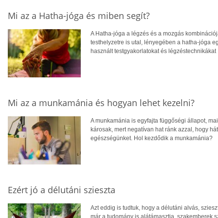
Mi az a Hatha-jóga és miben segít?
A Hatha-jóga a légzés és a mozgás kombinációjából
testhelyzetre is utal, lényegében a hatha-jóga 
használt testgyakorlatokat és légzéstechnikákat í
Mi az a munkamánia és hogyan lehet kezelni?
A munkamánia is egyfajta függőségi állapot, mai
károsak, mert negatívan hat ránk azzal, hogy hát
egészségünket. Hol kezdődik a munkamánia?
Ezért jó a délutáni szieszta
Azt eddig is tudtuk, hogy a délutáni alvás, szies
már a tudomány is alátámasztja. szakemberek sz