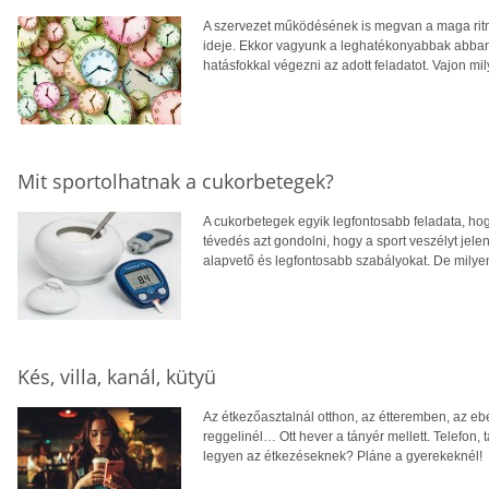
A szervezet működésének is megvan a maga ri
ideje. Ekkor vagyunk a leghatékonyabbak abban, 
hatásfokkal végezni az adott feladatot. Vajon mi
Mit sportolhatnak a cukorbetegek?
A cukorbetegek egyik legfontosabb feladata, hogy
tévedés azt gondolni, hogy a sport veszélyt jelen
alapvető és legfontosabb szabályokat. De mily
Kés, villa, kanál, kütyü
Az étkezőasztalnál otthon, az étteremben, az eb
reggelinél… Ott hever a tányér mellett. Telefon, 
legyen az étkezéseknek? Pláne a gyerekeknél!