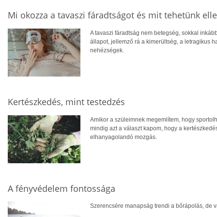
Mi okozza a tavaszi fáradtságot és mit tehetünk ell
A tavaszi fáradtság nem betegség, sokkal inkább 
állapot, jellemző rá a kimerültség, a letragikus h
nehézségek.
Kertészkedés, mint testedzés
Amikor a szüleimnek megemlítem, hogy sportolha
mindig azt a választ kapom, hogy a kertészkedé
elhanyagolandó mozgás.
A fényvédelem fontossága
Szerencsére manapság trendi a bőrápolás, de va