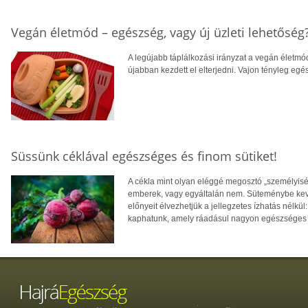
Vegán életmód – egészség, vagy új üzleti lehetőség
A legújabb táplálkozási irányzat a vegán életmó
újabban kezdett el elterjedni. Vajon tényleg e
Süssünk céklával egészséges és finom sütiket!
A cékla mint olyan eléggé megosztó „személyisé
emberek, vagy egyáltalán nem. Süteménybe kev
előnyeit élvezhetjük a jellegzetes ízhatás nélkül
kaphatunk, amely ráadásul nagyon egészséges 