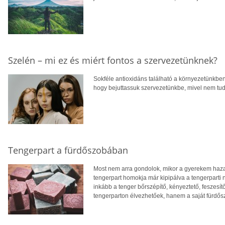
Szelén – mi ez és miért fontos a szervezetünknek?
Sokféle antioxidáns található a környezetünkben,
hogy bejuttassuk szervezetünkbe, mivel nem tudj
Tengerpart a fürdőszobában
Most nem arra gondolok, mikor a gyerekem haza
tengerpart homokja már kipipálva a tengerparti 
inkább a tenger bőrszépítő, kényeztető, feszesí
tengerparton élvezhetőek, hanem a saját fürdős