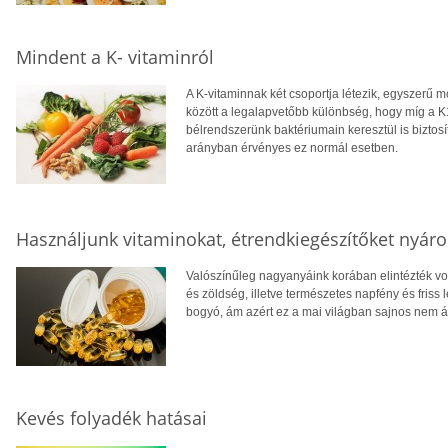
Mindent a K- vitaminról
A K-vitaminnak két csoportja létezik, egyszerű 
között a legalapvetőbb különbség, hogy míg a K1-
bélrendszerünk baktériumain keresztül is biztosí
arányban érvényes ez normál esetben.
Használjunk vitaminokat, étrendkiegészítőket nyár
Valószínűleg nagyanyáink korában elintézték v
és zöldség, illetve természetes napfény és friss 
bogyó, ám azért ez a mai világban sajnos nem ál
Kevés folyadék hatásai