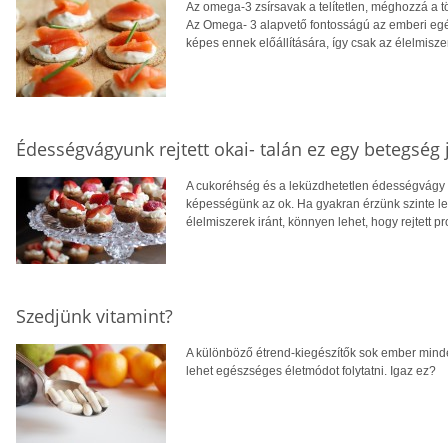
Az omega-3 zsírsavak a telítetlen, méghozzá a tö
Az Omega- 3 alapvető fontosságú az emberi egé
képes ennek előállítására, így csak az élelmisze
Édességvágyunk rejtett okai- talán ez egy betegség 
A cukoréhség és a leküzdhetetlen édességvágy m
képességünk az ok. Ha gyakran érzünk szinte l
élelmiszerek iránt, könnyen lehet, hogy rejtett p
Szedjünk vitamint?
A különböző étrend-kiegészítők sok ember mind
lehet egészséges életmódot folytatni. Igaz ez?