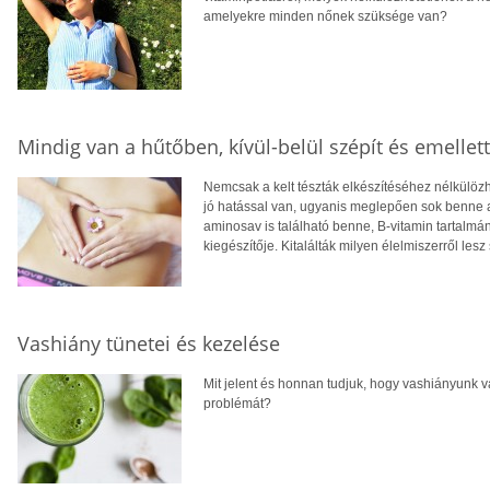
amelyekre minden nőnek szüksége van?
Mindig van a hűtőben, kívül-belül szépít és emellet
Nemcsak a kelt tészták elkészítéséhez nélkülöz
jó hatással van, ugyanis meglepően sok benne a
aminosav is található benne, B-vitamin tartalmá
kiegészítője. Kitalálták milyen élelmiszerről lesz
Vashiány tünetei és kezelése
Mit jelent és honnan tudjuk, hogy vashiányunk v
problémát?