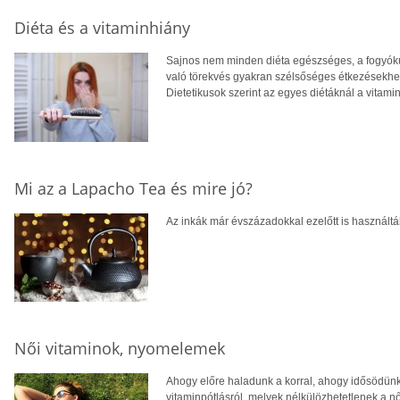
Diéta és a vitaminhiány
Sajnos nem minden diéta egészséges, a fogyókú
való törekvés gyakran szélsőséges étkezésekhez 
Dietetikusok szerint az egyes diétáknál a vitamin
Mi az a Lapacho Tea és mire jó?
Az inkák már évszázadokkal ezelőtt is használtá
Női vitaminok, nyomelemek
Ahogy előre haladunk a korral, ahogy idősödün
vitaminpótlásról, melyek nélkülözhetetlenek a n