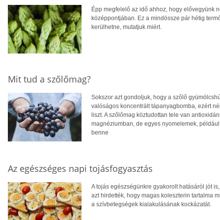
Épp megfelelő az idő ahhoz, hogy elővegyünk né
középpontjában. Ez a mindössze pár hétig termő
kerülhetne, mutatjuk miért.
Mit tud a szőlőmag?
Sokszor azt gondoljuk, hogy a szőlő gyümölcshú
valóságos koncentrált tápanyagbomba, ezért néps
liszt. A szőlőmag köztudottan tele van antioxid
magnéziumban, de egyes nyomelemek, például a 
benne
Az egészséges napi tojásfogyasztás
A tojás egészségünkre gyakorolt hatásáról jót is,
azt hirdették, hogy magas koleszterin tartalma m
a szívbetegségek kialakulásának kockázatát.