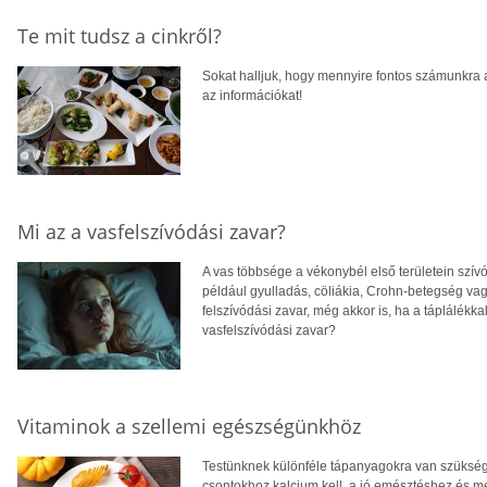
Te mit tudsz a cinkről?
Sokat halljuk, hogy mennyire fontos számunkra a
az információkat!
Mi az a vasfelszívódási zavar?
A vas többsége a vékonybél első területein szív
például gyulladás, cöliákia, Crohn-betegség va
felszívódási zavar, még akkor is, ha a táplálékka
vasfelszívódási zavar?
Vitaminok a szellemi egészségünkhöz
Testünknek különféle tápanyagokra van szüksé
csontokhoz kalcium kell, a jó emésztéshez és 