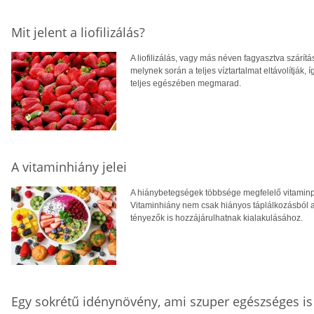
Mit jelent a liofilizálás?
A liofilizálás, vagy más néven fagyasztva szárítá
melynek során a teljes víztartalmat eltávolítják
teljes egészében megmarad.
A vitaminhiány jelei
A hiánybetegségek többsége megfelelő vitamin
Vitaminhiány nem csak hiányos táplálkozásból a
tényezők is hozzájárulhatnak kialakulásához.
Egy sokrétű idénynövény, ami szuper egészséges is