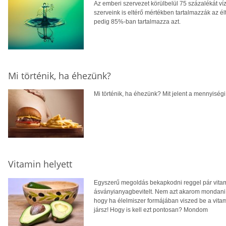
Az emberi szervezet körülbelül 75 százalékát víz
szerveink is eltérő mértékben tartalmazzák az él
pedig 85%-ban tartalmazza azt.
Mi történik, ha éhezünk?
Mi történik, ha éhezünk? Mit jelent a mennyisé
Vitamin helyett
Egyszerű megoldás bekapkodni reggel pár vitamin
ásványianyagbevitelt. Nem azt akarom mondani, 
hogy ha élelmiszer formájában viszed be a vita
jársz! Hogy is kell ezt pontosan? Mondom