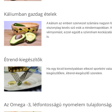
Káliumban gazdag ételek
A kálium az emberi szervezet számára nagyon f
viszonylag kevés szó esik a mindennapokban. A
vérnyomást, ezzel együtt a szívroham kockázatát,
is.
Étrend-kiegészítők
Ha egy kicsit komolyabban elkezd sportolni valak
kiegészítőkre, étrend-kiegészítő szerekre.
Az Omega -3, létfontosságú nyomelem tulajdonság