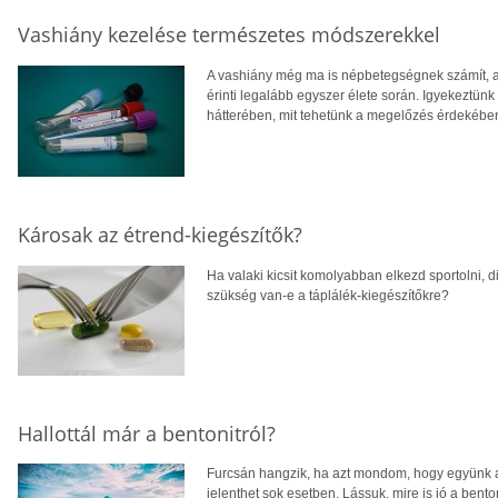
Vashiány kezelése természetes módszerekkel
A vashiány még ma is népbetegségnek számít, a
érinti legalább egyszer élete során. Igyekeztünk
hátterében, mit tehetünk a megelőzés érdekéb
Károsak az étrend-kiegészítők?
Ha valaki kicsit komolyabban elkezd sportolni, di
szükség van-e a táplálék-kiegészítőkre?
Hallottál már a bentonitról?
Furcsán hangzik, ha azt mondom, hogy együnk 
jelenthet sok esetben. Lássuk, mire is jó a benton