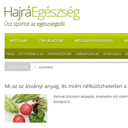
NYITÓLAP
TÁPLÁLKOZÁS
MOZGÁS-FOGYÓKÚRA
B
FRISS
EZT PRÓBÁLD KI!
KÖRNYEZETÜNK
PÁRKAPCSOLAT
SPIRITUÁLIS
S
TALÁLATOK
nyomelem
Mi az az ásványi anyag, és miért nélkülözhetetlen 
Vannak bizonyos anyagok, amelyekre szó szerin
anyagok is.