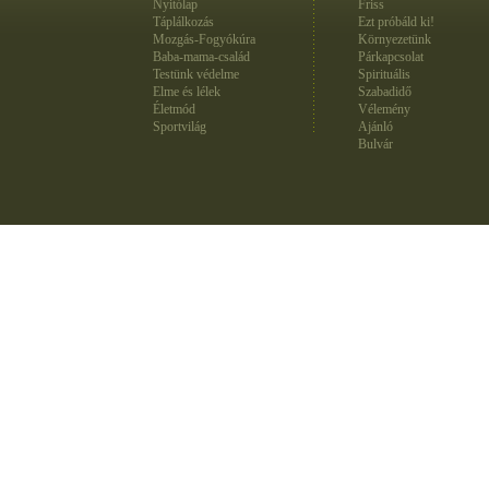
Nyitólap
Friss
Táplálkozás
Ezt próbáld ki!
Mozgás-Fogyókúra
Környezetünk
Baba-mama-család
Párkapcsolat
Testünk védelme
Spirituális
Elme és lélek
Szabadidő
Életmód
Vélemény
Sportvilág
Ajánló
Bulvár