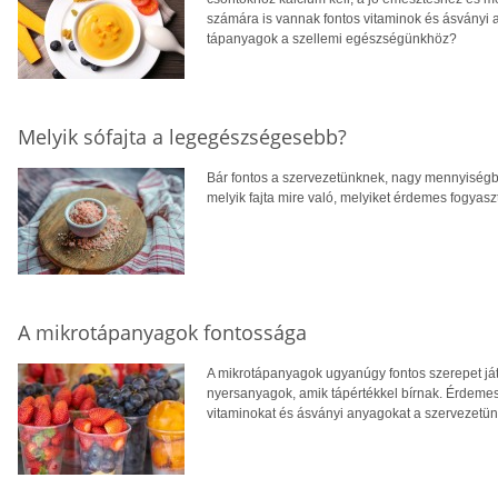
számára is vannak fontos vitaminok és ásványi 
tápanyagok a szellemi egészségünkhöz?
Melyik sófajta a legegészségesebb?
Bár fontos a szervezetünknek, nagy mennyiségbe
melyik fajta mire való, melyiket érdemes fogyas
A mikrotápanyagok fontossága
A mikrotápanyagok ugyanúgy fontos szerepet já
nyersanyagok, amik tápértékkel bírnak. Érdemes 
vitaminokat és ásványi anyagokat a szervezetü