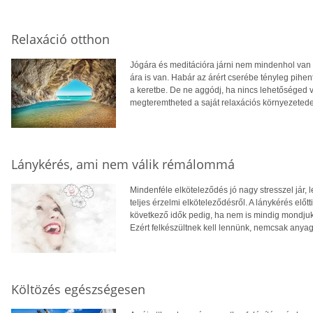
Relaxáció otthon
Jógára és meditációra járni nem mindenhol van
ára is van. Habár az árért cserébe tényleg pih
a keretbe. De ne aggódj, ha nincs lehetőséged v
megteremtheted a saját relaxációs környezetede
Lánykérés, ami nem válik rémálommá
Mindenféle elköteleződés jó nagy stresszel jár, l
teljes érzelmi elköteleződésről. A lánykérés elő
következő idők pedig, ha nem is mindig mondjuk 
Ezért felkészültnek kell lennünk, nemcsak anyagi
Költözés egészségesen