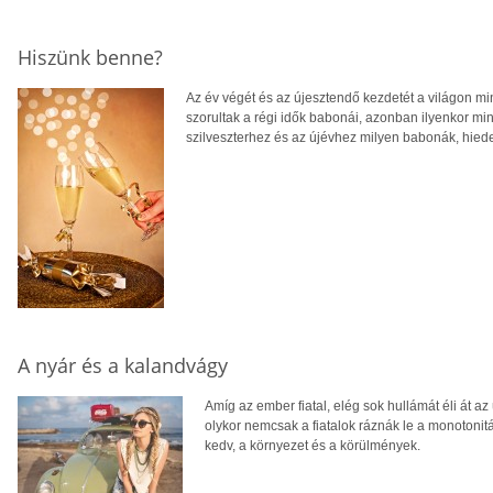
Hiszünk benne?
Az év végét és az újesztendő kezdetét a világon m
szorultak a régi idők babonái, azonban ilyenkor mind
szilveszterhez és az újévhez milyen babonák, hie
A nyár és a kalandvágy
Amíg az ember fiatal, elég sok hullámát éli át 
olykor nemcsak a fiatalok ráznák le a monotonit
kedv, a környezet és a körülmények.