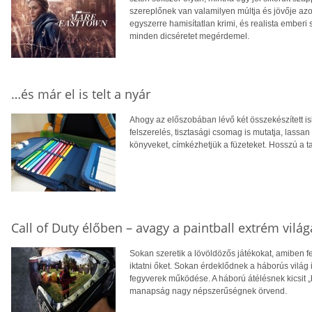
szereplőnek van valamilyen múltja és jövője azon
egyszerre hamisítatlan krimi, és realista ember
minden dicséretet megérdemel.
…és már el is telt a nyár
Ahogy az előszobában lévő két összekészített is
felszerelés, tisztasági csomag is mutatja, lass
könyveket, címkézhetjük a füzeteket. Hosszú a t
Call of Duty élőben – avagy a paintball extrém világ
Sokan szeretik a lövöldözős játékokat, amiben fel
iktatni őket. Sokan érdeklődnek a háborús világ ir
fegyverek működése. A háború átélésnek kicsit „b
manapság nagy népszerűségnek örvend.