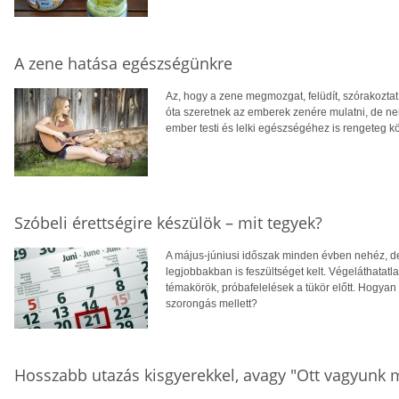
A zene hatása egészségünkre
Az, hogy a zene megmozgat, felüdít, szórakoztat
óta szeretnek az emberek zenére mulatni, de ne
ember testi és lelki egészségéhez is rengeteg k
Szóbeli érettségire készülök – mit tegyek?
A május-júniusi időszak minden évben nehéz, d
legjobbakban is feszültséget kelt. Végeláthatatl
témakörök, próbafelelések a tükör előtt. Hogyan 
szorongás mellett?
Hosszabb utazás kisgyerekkel, avagy "Ott vagyunk 