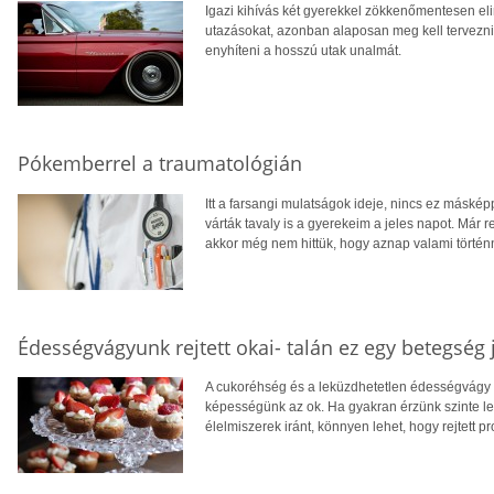
Igazi kihívás két gyerekkel zökkenőmentesen el
utazásokat, azonban alaposan meg kell tervezni
enyhíteni a hosszú utak unalmát.
Pókemberrel a traumatológián
Itt a farsangi mulatságok ideje, nincs ez másk
várták tavaly is a gyerekeim a jeles napot. Már r
akkor még nem hittük, hogy aznap valami történ
Édességvágyunk rejtett okai- talán ez egy betegség 
A cukoréhség és a leküzdhetetlen édességvágy m
képességünk az ok. Ha gyakran érzünk szinte l
élelmiszerek iránt, könnyen lehet, hogy rejtett p