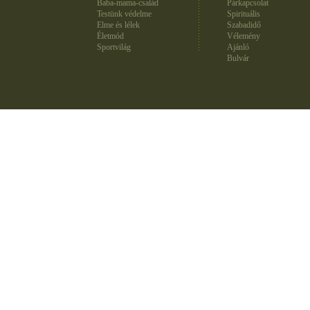
Baba-mama-család
Párkapcsolat
Testünk védelme
Spirituális
Elme és lélek
Szabadidő
Életmód
Vélemény
Sportvilág
Ajánló
Bulvár