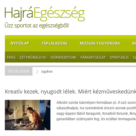
NYITÓLAP
TÁPLÁLKOZÁS
MOZGÁS-FOGYÓKÚRA
B
FRISS
EZT PRÓBÁLD KI!
KÖRNYEZETÜNK
PÁRKAPCSOLAT
SPIRITUÁLIS
S
TALÁLATOK
izgalom
Kreatív kezek, nyugodt lélek. Miért kézműveskedün
Alkotni szinte bármilyen formában jó. A szó szor
választhatjuk, ha szeretnénk érezni annak pozití
vagy éppen fából faragunk, fonalból fonunk, fé
garantáltan szárnyalni fog, és ezáltal önmagunk