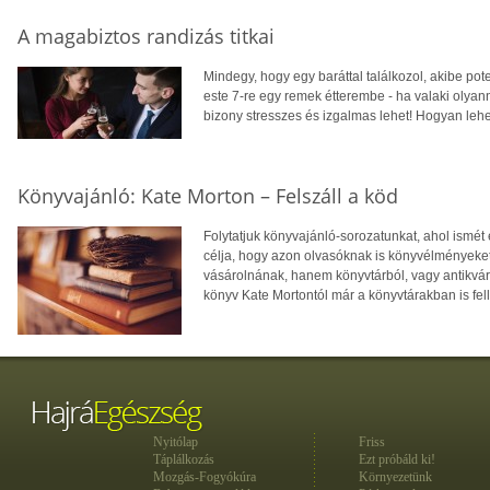
A magabiztos randizás titkai
Mindegy, hogy egy baráttal találkozol, akibe pot
este 7-re egy remek étterembe - ha valaki olyann
bizony stresszes és izgalmas lehet! Hogyan leh
Könyvajánló: Kate Morton – Felszáll a köd
Folytatjuk könyvajánló-sorozatunkat, ahol ismé
célja, hogy azon olvasóknak is könyvélményeket
vásárolnának, hanem könyvtárból, vagy antikvár
könyv Kate Mortontól már a könyvtárakban is fel
Nyitólap
Friss
Táplálkozás
Ezt próbáld ki!
Mozgás-Fogyókúra
Környezetünk