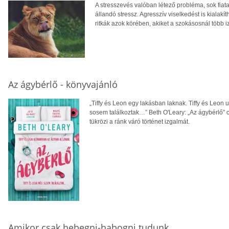
A stresszevés valóban létező probléma, sok fia
állandó stressz. Agresszív viselkedést is kialak
ritkák azok körében, akiket a szokásosnál több i
Az ágybérlő - könyvajánló
„Tiffy és Leon egy lakásban laknak. Tiffy és Leo
sosem találkoztak…” Beth O'Leary: „Az ágybérlő” 
tükrözi a ránk váró történet izgalmát.
Amikor csak hebegni-habogni tudunk