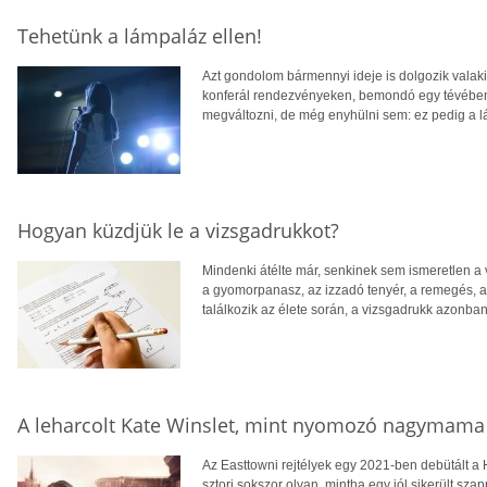
Tehetünk a lámpaláz ellen!
Azt gondolom bármennyi ideje is dolgozik valaki
konferál rendezvényeken, bemondó egy tévében,
megváltozni, de még enyhülni sem: ez pedig a 
Hogyan küzdjük le a vizsgadrukkot?
Mindenki átélte már, senkinek sem ismeretlen a
a gyomorpanasz, az izzadó tenyér, a remegés, az
találkozik az élete során, a vizsgadrukk azonba
A leharcolt Kate Winslet, mint nyomozó nagymama
Az Easttowni rejtélyek egy 2021-ben debütált a 
sztori sokszor olyan, mintha egy jól sikerült s