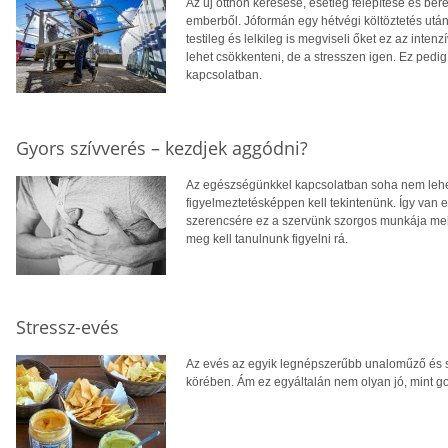
Az új otthon keresése, esetleg felépítése és be
emberből. Jóformán egy hétvégi költöztetés utá
testileg és lelkileg is megviseli őket ez az in
lehet csökkenteni, de a stresszen igen. Ez ped
kapcsolatban.
Gyors szívverés – kezdjek aggódni?
Az egészségünkkel kapcsolatban soha nem lehet
figyelmeztetésképpen kell tekintenünk. Így van 
szerencsére ez a szervünk szorgos munkája mell
meg kell tanulnunk figyelni rá.
Stressz-evés
Az evés az egyik legnépszerűbb unaloműző és s
körében. Ám ez egyáltalán nem olyan jó, mint g