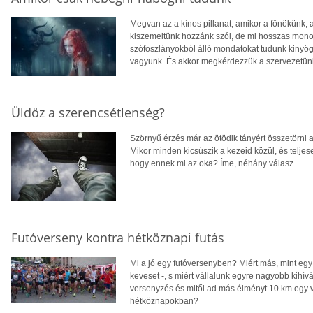
Megvan az a kínos pillanat, amikor a főnökünk, a
kiszemeltünk hozzánk szól, de mi hosszas monol
szófoszlányokból álló mondatokat tudunk kinyög
vagyunk. És akkor megkérdezzük a szervezetünke
Üldöz a szerencsétlenség?
Szörnyű érzés már az ötödik tányért összetörni
Mikor minden kicsúszik a kezeid közül, és telje
hogy ennek mi az oka? Íme, néhány válasz.
Futóverseny kontra hétköznapi futás
Mi a jó egy futóversenyben? Miért más, mint eg
keveset -, s miért vállalunk egyre nagyobb kihív
versenyzés és mitől ad más élményt 10 km egy 
hétköznapokban?