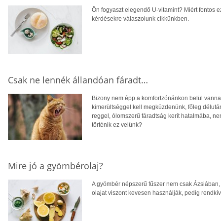
Ön fogyaszt elegendő U-vitamint? Miért fontos 
kérdésekre válaszolunk cikkünkben.
Csak ne lennék állandóan fáradt…
Bizony nem épp a komfortzónánkon belül vanna
kimerültséggel kell megküzdenünk, főleg délutá
reggel, ólomszerű fáradtság kerít hatalmába, n
történik ez velünk?
Mire jó a gyömbérolaj?
A gyömbér népszerű fűszer nem csak Ázsiában, 
olajat viszont kevesen használják, pedig rendkí