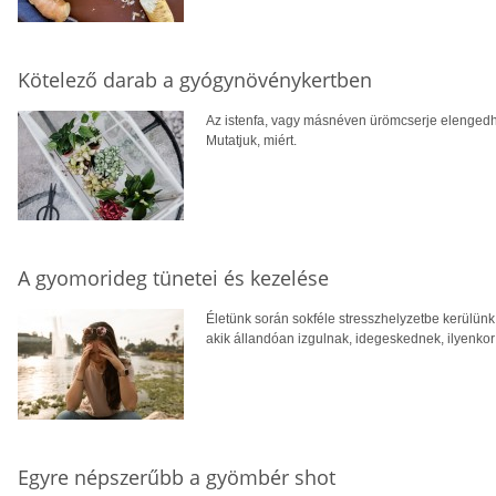
Kötelező darab a gyógynövénykertben
Az istenfa, vagy másnéven ürömcserje elengedh
Mutatjuk, miért.
A gyomorideg tünetei és kezelése
Életünk során sokféle stresszhelyzetbe kerülünk
akik állandóan izgulnak, idegeskednek, ilyenkor
Egyre népszerűbb a gyömbér shot