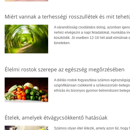
Miért vannak a terhességi rosszullétek és mit tehet
A várandósság csodálatos dolog, azonban igencs
nehéz elvégezni a napi feladatokat, munkába indu
küszködik. Jó esetben 12-16 hét alatt elmúlnak 
tüneteken.
Élelmi rostok szerepe az egészség megőrzésében
A diétás rostok fogyasztása számos egészségügyi 
szignifikánsan csökkenti a szívkoszorúér-beteg
elhízás és bizonyos gyomor-bélrendszeri beteg
Ételek, amelyek étvágycsökkentő hatásúak
Számos olyan étel létezik, amely azon túl, hogy