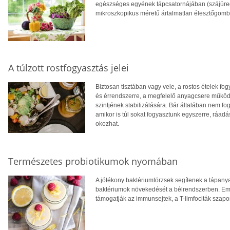
egészséges egyének tápcsatornájában (szájüreg,
mikroszkopikus méretű ártalmatlan élesztőgomb
A túlzott rostfogyasztás jelei
Biztosan tisztában vagy vele, a rostos ételek f
és érrendszerre, a megfelelő anyagcsere működ
szintjének stabilizálására. Bár általában nem fo
amikor is túl sokat fogyasztunk egyszerre, ráadás
okozhat.
Természetes probiotikumok nyomában
A jótékony baktériumtörzsek segítenek a tápany
baktériumok növekedését a bélrendszerben. Eme
támogatják az immunsejtek, a T-limfociták szapo