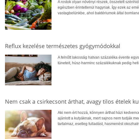
A rostok olyan növényi részek, összetett szénh
egészben érintetlenül hagynak. Így ezek az emés
vastagbelünkbe, ahol baktériumok által bomlana
Reflux kezelése természetes gyógymódokkal
A felnőtt lakosság hatvan százaléka évente egys
tüneteit, húsz-harminc százalékuknak pedig het
Nem csak a csirkecsont árthat, avagy tilos ételek k
Aki nem ért hozzá, könnyen árthat házi kedvenc
ajánlott a kutyáknak, mert sajnos nem tudják 
tartalmaz, esetleg fulladást, hasmenést okozhatn