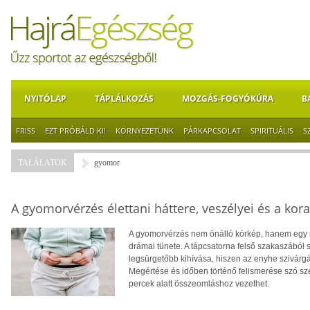
NYITÓLAP
TÁPLÁLKOZÁS
MOZGÁS-FOGYÓKÚRA
B
FRISS
EZT PRÓBÁLD KI!
KÖRNYEZETÜNK
PÁRKAPCSOLAT
SPIRITUÁLIS
S
TALÁLATOK
gyomor
A gyomorvérzés élettani háttere, veszélyei és a kor
A gyomorvérzés nem önálló kórkép, hanem egy 
drámai tünete. A tápcsatorna felső szakaszából
legsürgetőbb kihívása, hiszen az enyhe szivárgás
Megértése és időben történő felismerése szó sze
percek alatt összeomláshoz vezethet.