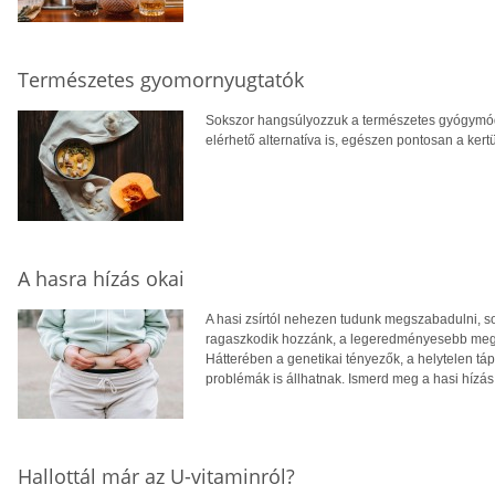
Természetes gyomornyugtatók
Sokszor hangsúlyozzuk a természetes gyógymódo
elérhető alternatíva is, egészen pontosan a ker
A hasra hízás okai
A hasi zsírtól nehezen tudunk megszabadulni, s
ragaszkodik hozzánk, a legeredményesebb megold
Hátterében a genetikai tényezők, a helytelen t
problémák is állhatnak. Ismerd meg a hasi hízá
Hallottál már az U-vitaminról?