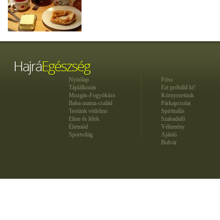
Nyitólap
Friss
Táplálkozás
Ezt próbáld ki!
Mozgás-Fogyókúra
Környezetünk
Baba-mama-család
Párkapcsolat
Testünk védelme
Spirituális
Elme és lélek
Szabadidő
Életmód
Vélemény
Sportvilág
Ajánló
Bulvár