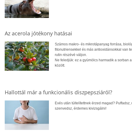
Az acerola jótékony hatásai
Számos makro- és mikrotápanyag forrása, biológia
fitonutriensekkel és más antioxidánsokkal van t
rutin részévé váljon.
Ne feledjük: ez a gyümölcs harmadik a sorban a
között.
Hallottál már a funkcionális diszpepsziáról?
Evés után túltelítettnek érzed magad? Puffadsz,
szenvedsz, érdemes kivizsgálni!