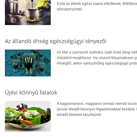
Ezek az ételek egész napra eltelítenek, feltölt
vércukorszintet.
Az állandó éhség egészségügyi tényezői
Az étel a szervezet számára csak rövid ideig nél
óránként megéhezel. Ha viszont folyamatosan g
éhségtől, akkor valószínűleg egészségügyi pro
Újévi könnyű falatok
A hagyományos, magyaros ünnepi menük bizony 
január elsejét bizonyos fogadalmakkal kezdjük.
kímélő ételeket készítsünk!