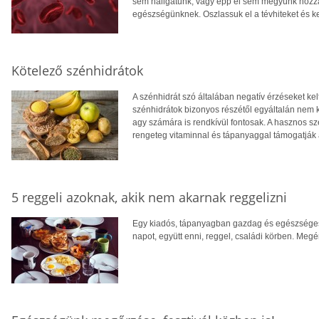
sem hallgatunk, vagy épp el sem megyünk hozzá,
egészségünknek. Oszlassuk el a tévhiteket és k
Kötelező szénhidrátok
A szénhidrát szó általában negatív érzéseket ke
szénhidrátok bizonyos részétől egyáltalán nem ke
agy számára is rendkívül fontosak. A hasznos s
rengeteg vitaminnal és tápanyaggal támogatják
5 reggeli azoknak, akik nem akarnak reggelizni
Egy kiadós, tápanyagban gazdag és egészséges, 
napot, együtt enni, reggel, családi körben. Megér