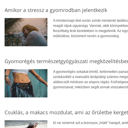
Amikor a stressz a gyomrodban jelentkezik
A mindennapi élet során szinte mindenki találk
reagál rájuk ugyanúgy. Vannak, akik könnyebben
feszültség testi tünetekben is megjelenik. Az eg
működése, közismert nevén a gyomorideg.
Gyomorégés természetgyógyászati megközelítésbe
A gyomorégés sokakat érintő, kellemetlen pana
szokásoktól a manuális terápiákig számos megol
alábecsült módszer az alapos rágás. A bőséges
gyomorsavat, miközben segíti annak visszakerü
Csuklás, a makacs mozdulat, ami az őrületbe kerge
Ki ne ismerné azt a bizonyos „hükk” hangot, am