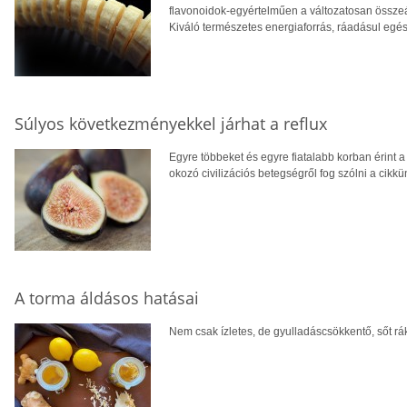
flavonoidok-egyértelműen a változatosan összeál
Kiváló természetes energiaforrás, ráadásul egés
Súlyos következményekkel járhat a reflux
Egyre többeket és egyre fiatalabb korban érint a
okozó civilizációs betegségről fog szólni a cikkü
A torma áldásos hatásai
Nem csak ízletes, de gyulladáscsökkentő, sőt rák