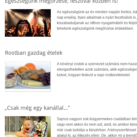
Egészségünk megőrzése, fesztivál közben is!
Az egészségünk az év minden napján fontos, b
nap erejéig. Ilyen alkalmak a nyári fesztiválok i
kiszabaduljanak az otthon nyugalmából és felpör
tehetünk egészségünk megőrzése érdekében.
Rostban gazdag ételek
A növényi rostok a szervezet számára nem hasz
elengedhetetlen azok számára, akik egészségese
tudod, hogyan fedezd a napi rostbeviteledet.
„Csak még egy kanállal…”
Sajnos nagyon sok kisgyermekes családban felm
vagy nem akkor és nem azt, amit, és amikor kéne,
már csak turkálja a tányérban. A kényszeríté
alakul ki, az étkezés ellen. De, akkor mi a teend