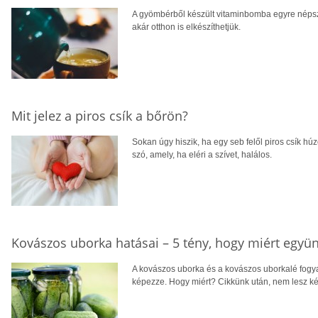
A gyömbérből készült vitaminbomba egyre népsze
akár otthon is elkészíthetjük.
Mit jelez a piros csík a bőrön?
Sokan úgy hiszik, ha egy seb felől piros csík hú
szó, amely, ha eléri a szívet, halálos.
Kovászos uborka hatásai – 5 tény, hogy miért együn
A kovászos uborka és a kovászos uborkalé fogya
képezze. Hogy miért? Cikkünk után, nem lesz kéts