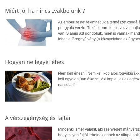
Miért jó, ha nincs „vakbelünk”?
Az emberi testet tekinthetjük a természet csodá
pongyola verzió. Tökéletlenre lett tervezve, haj
van. S amíg azt gondoljuk, miért is vannak mandu
lehet: a féregnyúlvány (a köznyelvben az úgynev
Hogyan ne legyél éhes
Nem kell éhezni. Nem kell koplalós fogyókúrákk
kell egyoldalúan étkezni. Aki koplal, az az egész
nassolás?
A vérszegénység és fajtái
Mindenki ismer valakit, aki szenvedett már vérs
hogy milyen fajtái lehetnek ennek az állapotnak