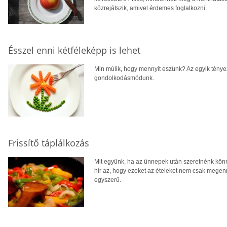
közrejátszik, amivel érdemes foglalkozni.
Ésszel enni kétféleképp is lehet
Min múlik, hogy mennyit eszünk? Az egyik tényez
gondolkodásmódunk.
Frissítő táplálkozás
Mit együnk, ha az ünnepek után szeretnénk könn
hír az, hogy ezeket az ételeket nem csak mege
egyszerű.