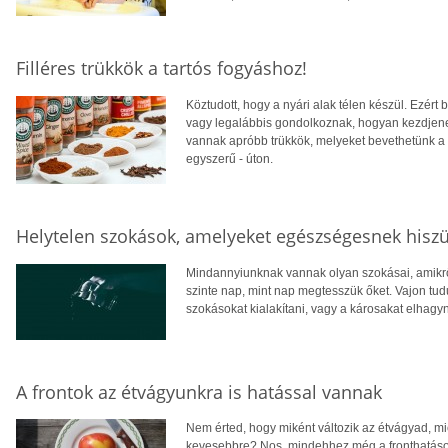
Filléres trükkök a tartós fogyáshoz!
Köztudott, hogy a nyári alak télen készül. Ezér
vagy legalábbis gondolkoznak, hogyan kezdjene
vannak apróbb trükkök, melyeket bevethetünk a 
egyszerű - úton.
Helytelen szokások, amelyeket egészségesnek hisz
Mindannyiunknak vannak olyan szokásai, amikről
szinte nap, mint nap megtesszük őket. Vajon tudu
szokásokat kialakítani, vagy a károsakat elhagy
A frontok az étvágyunkra is hatással vannak
Nem érted, hogy miként változik az étvágyad, mi
kevesebbre? Nos, mindehhez még a fronthatások