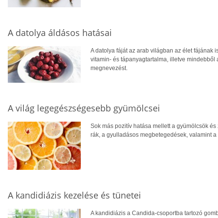
A datolya áldásos hatásai
A datolya fáját az arab világban az élet fájának 
vitamin- és tápanyagtartalma, illetve mindebből
megnevezést.
A világ legegészségesebb gyümölcsei
Sok más pozitív hatása mellett a gyümölcsök és
rák, a gyulladásos megbetegedések, valamint a 
A kandidiázis kezelése és tünetei
A kandidiázis a Candida-csoportba tartozó gombá