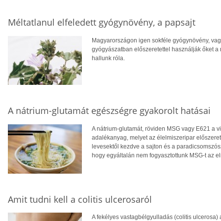
Méltatlanul elfeledett gyógynövény, a papsajt
Magyarországon igen sokféle gyógynövény, vag
gyógyászatban előszeretettel használják őket a m
hallunk róla.
A nátrium-glutamát egészségre gyakorolt hatásai
A nátrium-glutamát, röviden MSG vagy E621 a 
adalékanyag, melyet az élelmiszeripar előszerete
levesektől kezdve a sajton és a paradicsomszósz
hogy egyáltalán nem fogyasztottunk MSG-t az e
Amit tudni kell a colitis ulcerosaról
A fekélyes vastagbélgyulladás (colitis ulcerosa)