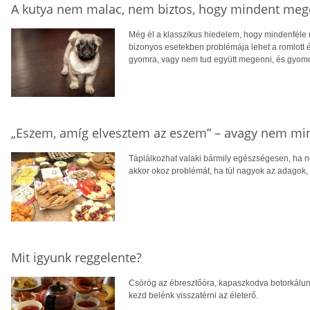
A kutya nem malac, nem biztos, hogy mindent meg
Még él a klasszikus hiedelem, hogy mindenféle 
bizonyos esetekben problémája lehet a romlott ét
gyomra, vagy nem tud együtt megenni, és gyomo
„Eszem, amíg elvesztem az eszem” – avagy nem m
Táplálkozhat valaki bármily egészségesen, ha 
akkor okoz problémát, ha túl nagyok az adagok,
Mit igyunk reggelente?
Csörög az ébresztőóra, kapaszkodva botorkálunk a
kezd belénk visszatérni az életerő.