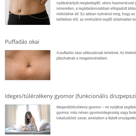
nyálkahártyát megbetegítő, véres hasmenéssel j
ismeretlen, a legáltalánosabban elfogadott állá
működése áll. Ez abban nyilvánul meg, hogy az
bélfalban élő, az emésztést segítő ártalmatlan ba
Puffadás okai
A puffadás okai változatosak lehetnek. Az életm
játszhatnak a megjelenésében.
Ideges/túlérzékeny gyomor (funkcionális diszpepszi
Ideges/túlérzékeny gyomor – mi nyújthat segíts
gyomor, más néven gyomoridegesség vagy funkci
lokalizálódó zavar, amelyben a fejlett országok