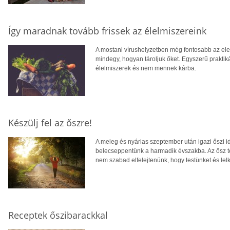
Így maradnak tovább frissek az élelmiszereink
A mostani vírushelyzetben még fontosabb az e
mindegy, hogyan tároljuk őket. Egyszerű praktik
élelmiszerek és nem mennek kárba.
Készülj fel az őszre!
A meleg és nyárias szeptember után igazi őszi id
belecseppentünk a harmadik évszakba. Az ősz te
nem szabad elfelejtenünk, hogy testünket és lel
Receptek őszibarackkal