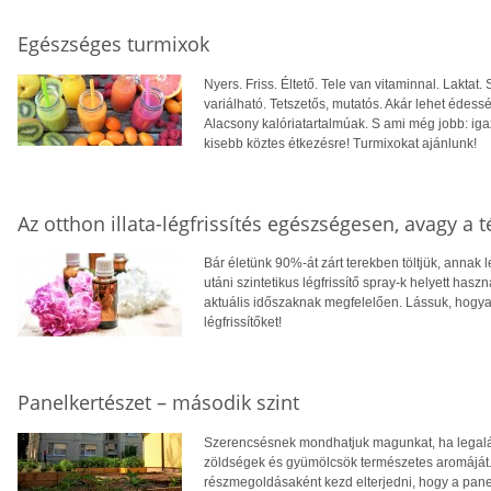
Egészséges turmixok
Nyers. Friss. Éltető. Tele van vitaminnal. Laktat
variálható. Tetszetős, mutatós. Akár lehet édess
Alacsony kalóriatartalmúak. S ami még jobb: iga
kisebb köztes étkezésre! Turmixokat ajánlunk!
Az otthon illata-légfrissítés egészségesen, avagy a 
Bár életünk 90%-át zárt terekben töltjük, annak l
utáni szintetikus légfrissítő spray-k helyett has
aktuális időszaknak megfelelően. Lássuk, hogya
légfrissítőket!
Panelkertészet – második szint
Szerencsésnek mondhatjuk magunkat, ha legalá
zöldségek és gyümölcsök természetes aromáját.
részmegoldásaként kezd elterjedni, hogy a pan