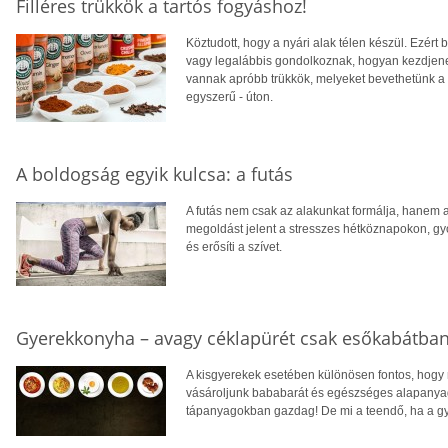
Filléres trükkök a tartós fogyáshoz!
Köztudott, hogy a nyári alak télen készül. Ezér
vagy legalábbis gondolkoznak, hogyan kezdjene
vannak apróbb trükkök, melyeket bevethetünk a 
egyszerű - úton.
A boldogság egyik kulcsa: a futás
A futás nem csak az alakunkat formálja, hanem 
megoldást jelent a stresszes hétköznapokon, gyó
és erősíti a szívet.
Gyerekkonyha – avagy céklapürét csak esőkabátban
A kisgyerekek esetében különösen fontos, hogy 
vásároljunk bababarát és egészséges alapanyago
tápanyagokban gazdag! De mi a teendő, ha a g