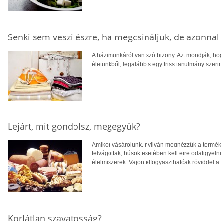
Senki sem veszi észre, ha megcsináljuk, de azonna
A házimunkáról van szó bizony. Azt mondják, ho
életünkből, legalábbis egy friss tanulmány szeri
Lejárt, mit gondolsz, megegyük?
Amikor vásárolunk, nyilván megnézzük a terméke
felvágottak, húsok esetében kell erre odafigyeln
élelmiszerek. Vajon elfogyaszthatóak röviddel a 
Korlátlan szavatosság?