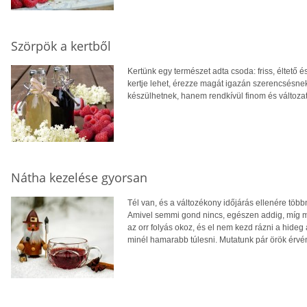
Szörpök a kertből
Kertünk egy természet adta csoda: friss, éltető 
kertje lehet, érezze magát igazán szerencsésn
készülhetnek, hanem rendkívül finom és változat
Nátha kezelése gyorsan
Tél van, és a változékony időjárás ellenére több
Amivel semmi gond nincs, egészen addig, míg me
az orr folyás okoz, és el nem kezd rázni a hideg 
minél hamarabb túlesni. Mutatunk pár örök érvén