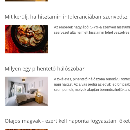
Mit kerülj, ha hisztamin intoleranciában szenvedsz
Az emberek nagyjából 5-7%-a szenved hisztami
szervezet által termelt hisztamin lehet veszélyes
Milyen egy pihentető hálószoba?
A tökéletes, pihentető hálószoba rendkívül fonto
napi hajtást. Az alvás pedig az egyik legfontos
szempontok, melyek alapján berendezhetjük a sa
Olajos magvak - ezért kell naponta fogyasztani őket