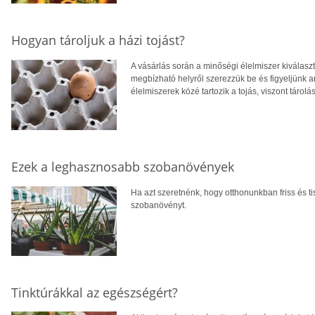
Hogyan tároljuk a házi tojást?
A vásárlás során a minőségi élelmiszer kiválasz
megbízható helyről szerezzük be és figyeljünk ar
élelmiszerek közé tartozik a tojás, viszont táro
Ezek a leghasznosabb szobanövények
Ha azt szeretnénk, hogy otthonunkban friss és t
szobanövényt.
Tinktúrákkal az egészségért?