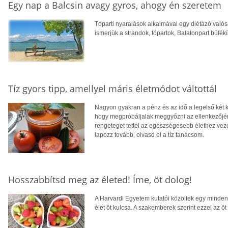
Egy nap a Balcsin avagy gyros, ahogy én szeretem
Tóparti nyaralások alkalmával egy diétázó való
ismerjük a strandok, tópartok, Balatonpart büfék
Tíz gyors tipp, amellyel máris életmódot váltottál
Nagyon gyakran a pénz és az idő a legelső két 
hogy megpróbáljalak meggyőzni az ellenkezőjérő
rengeteget tettél az egészségesebb élethez vez
lapozz tovább, olvasd el a tíz tanácsom.
Hosszabbítsd meg az életed! Íme, öt dolog!
A Harvardi Egyetem kutatói közöltek egy mindenr
élet öt kulcsa. A szakemberek szerint ezzel az öt 