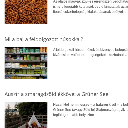
Az olajos magvak szív- és érrendszeri védőhatás
ismert, legújabb kutatások pedig kimutatták azt 
típusú cukorbetegség kialakulásának esélyét, eme
Mi a baj a feldolgozott húsokkal?
A feldolgozott hústermékek és bizonyos betegsé
kíváncsiak, valóban betegségeket okozhatnak a k
Ausztria smaragdzöld ékköve: a Grüner See
Hazánktól nem messze – a határon kívül – is bu
Grüner See (avagy Zöld tó) Stájerország egyik 
leglátogatottabb helyszíne.