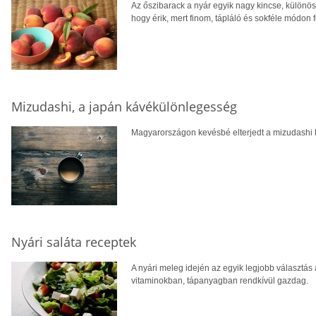
Az őszibarack a nyár egyik nagy kincse, különö
hogy érik, mert finom, tápláló és sokféle módon 
Mizudashi, a japán kávékülönlegesség
Magyarországon kevésbé elterjedt a mizudashi 
Nyári saláta receptek
A nyári meleg idején az egyik legjobb választás a
vitaminokban, tápanyagban rendkívül gazdag.