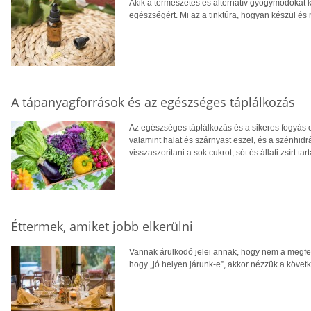
Akik a természetes és alternatív gyógymódokat ke
egészségért. Mi az a tinktúra, hogyan készül és 
A tápanyagforrások és az egészséges táplálkozás
Az egészséges táplálkozás és a sikeres fogyás o
valamint halat és szárnyast eszel, és a szénhid
visszaszorítani a sok cukrot, sót és állati zsírt t
Éttermek, amiket jobb elkerülni
Vannak árulkodó jelei annak, hogy nem a megfel
hogy „jó helyen járunk-e”, akkor nézzük a köve