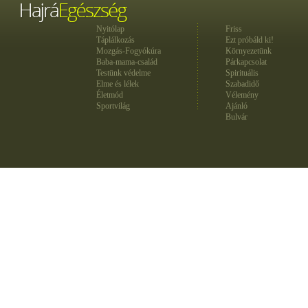
Nyitólap
Friss
Táplálkozás
Ezt próbáld ki!
Mozgás-Fogyókúra
Környezetünk
Baba-mama-család
Párkapcsolat
Testünk védelme
Spirituális
Elme és lélek
Szabadidő
Életmód
Vélemény
Sportvilág
Ajánló
Bulvár