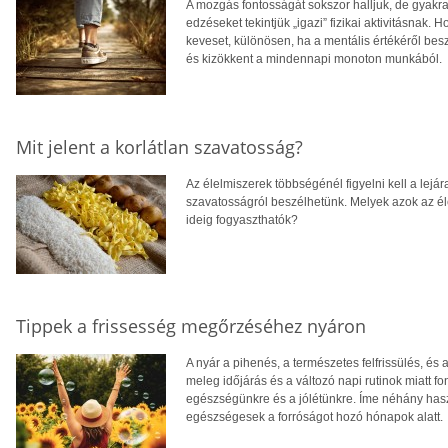
A mozgás fontosságát sokszor halljuk, de gyakr
edzéseket tekintjük „igazi” fizikai aktivitásnak. 
keveset, különösen, ha a mentális értékéről beszé
és kizökkent a mindennapi monoton munkából.
Mit jelent a korlátlan szavatosság?
Az élelmiszerek többségénél figyelni kell a lejá
szavatosságról beszélhetünk. Melyek azok az éle
ideig fogyaszthatók?
Tippek a frissesség megőrzéséhez nyáron
A nyár a pihenés, a természetes felfrissülés, é
meleg időjárás és a változó napi rutinok miatt fo
egészségünkre és a jólétünkre. Íme néhány hasz
egészségesek a forróságot hozó hónapok alatt.