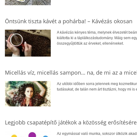
Öntsünk tiszta kávét a pohárba! – Kávézás okosan
A kávézás kényes téma, melynek élvezetét beár
kiáltotta ki a táplálkozástudomány. Máig sem e
összegyűjtöttük az érveket, ellenérveket.
Micellás víz, micellás sampon… na, de mi az a mice
Az utóbbi időben sorra jelennek meg kozmetiku
tudásukat, de talán nem árt tisztázni, hogy mi is 
Legjobb csapatépítő játékok a közösség erősítésére
Az egymással való munka, sokszor ütközik akad