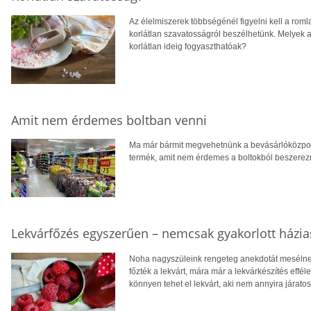
Az élelmiszerek többségénél figyelni kell a ro
korlátlan szavatosságról beszélhetünk. Melyek a
korlátlan ideig fogyaszthatóak?
Amit nem érdemes boltban venni
Ma már bármit megvehetnünk a bevásárlóközpo
termék, amit nem érdemes a boltokból beszerezn
Lekvárfőzés egyszerűen – nemcsak gyakorlott házi
Noha nagyszüleink rengeteg anekdotát mesélnek
főzték a lekvárt, mára már a lekvárkészítés effé
könnyen tehet el lekvárt, aki nem annyira járat