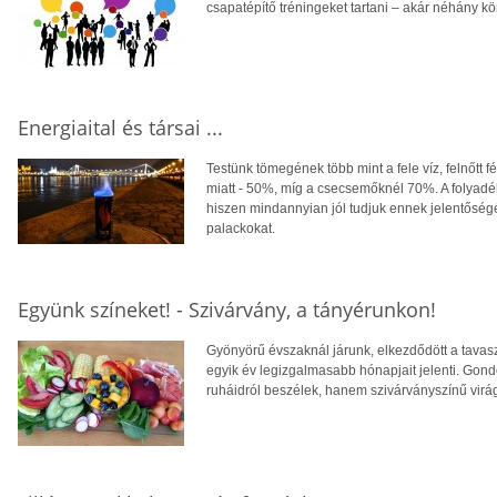
csapatépítő tréningeket tartani – akár néhány kön
Energiaital és társai ...
Testünk tömegének több mint a fele víz, felnőtt 
miatt - 50%, míg a csecsemőknél 70%. A folyadé
hiszen mindannyian jól tudjuk ennek jelentőségét
palackokat.
Együnk színeket! - Szivárvány, a tányérunkon!
Gyönyörű évszaknál járunk, elkezdődött a tavas
egyik év legizgalmasabb hónapjait jelenti. Gond
ruháidról beszélek, hanem szivárványszínű virág