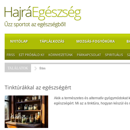
NYITÓLAP
TÁPLÁLKOZÁS
MOZGÁS-FOGYÓKÚRA
B
FRISS
EZT PRÓBÁLD KI!
KÖRNYEZETÜNK
PÁRKAPCSOLAT
SPIRITUÁLIS
S
TALÁLATOK
friss
Tinktúrákkal az egészségért
Akik a természetes és alternatív gyógymódokat ke
egészségért. Mi az a tinktúra, hogyan készül és 