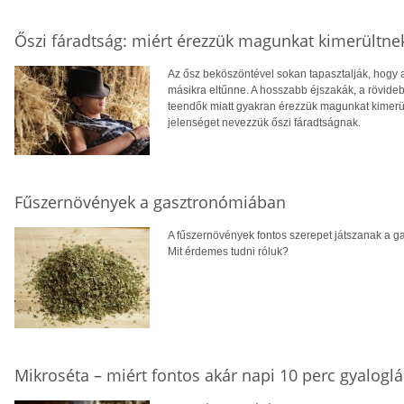
Őszi fáradtság: miért érezzük magunkat kimerültne
Az ősz beköszöntével sokan tapasztalják, hogy a
másikra eltűnne. A hosszabb éjszakák, a rövid
teendők miatt gyakran érezzük magunkat kimerült
jelenséget nevezzük őszi fáradtságnak.
Fűszernövények a gasztronómiában
A fűszernövények fontos szerepet játszanak a g
Mit érdemes tudni róluk?
Mikroséta – miért fontos akár napi 10 perc gyaloglá