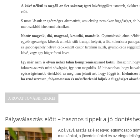
A kávé nélkül is megáll az élet sokszor,
igazi kávéfüggőket ismerek, akikhez s
előtt.
S most lássuk az egészséges alternatívát, ami elvileg nem okoz függőséget, de 
mert ezekből lehet enni bármikor.
Natúr magvak, dió, mogyoró, kesudió, mandula.
Gyümölcsök, alma például
egyéb egészséges köretek a mekis sült krumpli helyett, a főtt kukorica a pattogato
és gabonapehely helyett csökkentett cukor tartalmú müzli, gyümölcsös reggeli
kávé, vagy egy bögre forró leves.
Így már nem is olyan nehéz talán kompromisszumot kötni.
Rossz hír, hogy
fokozza az evés utáni sóvárgást, így nem megoldás. Jó hír azonban, hogy ha val
egészségtelenebb ételekből, az még nem jelenti azt, hogy függő is.
Élelmiszer
ha rendszeresen, folyamatosan és mértéktelenül faljuk a függőséget okozó
A ROVAT TOVÁBBI CIKKEI
Pályaválasztás előtt – hasznos tippek a jó döntéshe
A pályaválasztás az élet egyik legfontosabb dö
munkánkat, a jövedelmünket és az elégedettség