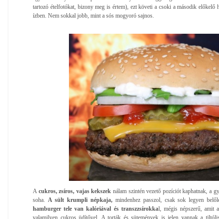
tartozó ételfotókat, bizony meg is értem), ezt követi a csoki a második előkelő 
ízben. Nem sokkal jobb, mint a sós mogyoró sajnos.
A
cukros, zsíros, vajas kekszek
nálam szintén vezető pozíciót kaphatnak, a 
soha.
A sült krumpli népkaja,
mindenhez passzol, csak sok legyen belőle
hamburger tele van kalóriával és transzzsírokka
l, mégis népszerű, amit 
valamilyen cukros üdítővel. A torták és sütemények is jelen vannak a tiltól