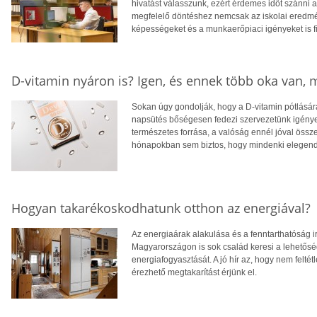
hivatást válasszunk, ezért érdemes időt szánni
megfelelő döntéshez nemcsak az iskolai eredm
képességeket és a munkaerőpiaci igényeket is f
D-vitamin nyáron is? Igen, és ennek több oka van,
Sokan úgy gondolják, hogy a D-vitamin pótlására
napsütés bőségesen fedezi szervezetünk igényei
természetes forrása, a valóság ennél jóval öss
hónapokban sem biztos, hogy mindenki elegendő
Hogyan takarékoskodhatunk otthon az energiával?
Az energiaárak alakulása és a fenntarthatóság i
Magyarországon is sok család keresi a lehetősé
energiafogyasztását. A jó hír az, hogy nem feltétl
érezhető megtakarítást érjünk el.