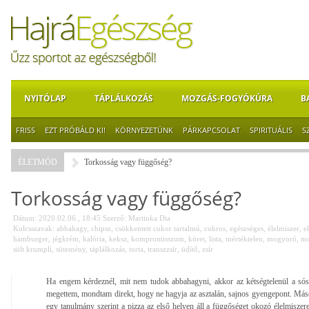
NYITÓLAP
TÁPLÁLKOZÁS
MOZGÁS-FOGYÓKÚRA
B
FRISS
EZT PRÓBÁLD KI!
KÖRNYEZETÜNK
PÁRKAPCSOLAT
SPIRITUÁLIS
S
ÉLETMÓD
Torkosság vagy függőség?
Torkosság vagy függőség?
Dátum: 2020.02.06., 18:45
Szerző:
Martinka Dia
Kulcsszavak:
abbahagy
,
chipsz
,
csökkentett cukor tartalmú
,
cukros
,
egészséges
,
élelmiszer
,
e
hamburger
,
jégkrém
,
kalória
,
keksz
,
kompromisszum
,
köret
,
lista
,
mértéktelen
,
mogyoró
,
mo
sült krumpli
,
sütemény
,
táplálkozás
,
torta
,
transzzsír
,
üdítő
,
zsír
Ha engem kérdeznél, mit nem tudok abbahagyni, akkor az kétségtelenül a só
megettem, mondtam direkt, hogy ne hagyja az asztalán, sajnos gyengepont. Máso
egy tanulmány szerint a pizza az első helyen áll a függőséget okozó élelmiszer