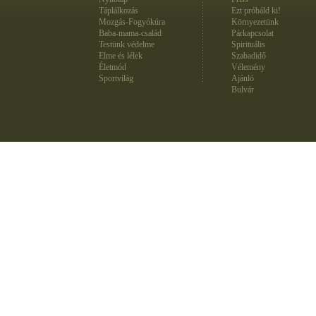
Táplálkozás
Ezt próbáld ki!
Mozgás-Fogyókúra
Környezetünk
Baba-mama-család
Párkapcsolat
Testünk védelme
Spirituális
Elme és lélek
Szabadidő
Életmód
Vélemény
Sportvilág
Ajánló
Bulvár