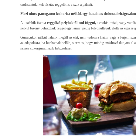
croissantok, kelt tésztás reggelik is viszik a pálmát.
Mozi nincs pattogatott kukorica nélkül, egy hatalmas dobozzal elrágcsálunk
A kisebbik fiam
a reggeliző pelyhektől tud függni,
a csokis müzli, vagy vaníli
nélkül bizony behisztizik reggel egyhamar, pedig felvonultatjuk előtte az egészsé
Gumicukor nélkül nálunk megáll az élet, nem tudom a fiaim, vagy a férjem szere
az adagolásra, ha kaphatnak belőle, s arra is, hogy mindig máshová dugjam el 
színes cukorgumimacik habzsolását.