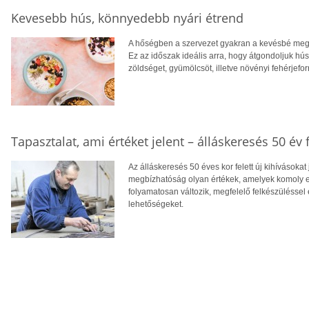
Kevesebb hús, könnyedebb nyári étrend
A hőségben a szervezet gyakran a kevésbé megte
Ez az időszak ideális arra, hogy átgondoljuk hú
zöldséget, gyümölcsöt, illetve növényi fehérjefo
Tapasztalat, ami értéket jelent – álláskeresés 50 év f
Az álláskeresés 50 éves kor felett új kihívásokat
megbízhatóság olyan értékek, amelyek komoly el
folyamatosan változik, megfelelő felkészüléssel 
lehetőségeket.