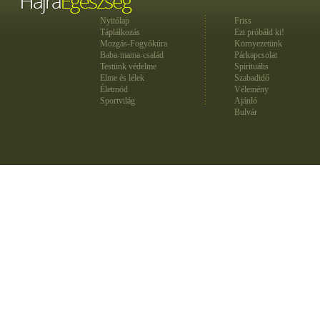
Nyitólap
Friss
Táplálkozás
Ezt próbáld ki!
Mozgás-Fogyókúra
Környezetünk
Baba-mama-család
Párkapcsolat
Testünk védelme
Spirituális
Elme és lélek
Szabadidő
Életmód
Vélemény
Sportvilág
Ajánló
Bulvár