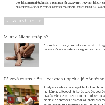
bele lehet merülni órákra is, s nem azon jár az agyunk, hogy mit lehetne e
hűtő takarítása ebben az esetben maradjon ebéd utánra, amikor jóllaktunk „valódi é
A ROVAT TOVÁBBI CIKKEI
Mi az a Niann-terápia?
A bőrünk feszessége korunk előrehaladtával egy
narancsbőr. A Niann-terápia egy remek megoldás
Pályaválasztás előtt – hasznos tippek a jó döntéshe
A pályaválasztás az élet egyik legfontosabb dö
munkánkat, a jövedelmünket és az elégedettség
hivatást válasszunk, ezért érdemes időt szánni
megfelelő döntéshez nemcsak az iskolai eredm
képességeket és a munkaerőpiaci igényeket is f