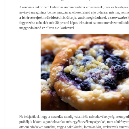
Azonban a cukor nem kedvez az immunrendszer erősítésének, üres és felesleges 
ásványi anyag nincs benne, pusztán az élvezet írható a jó oldalára, más nagyon 
a fehérvérsejtek működését hátráltatja, amik megküzdenek a szervezetbe
fogyasztása után akár már 30 perccel képes lelassítani az immunrendszer működé
meggondolandó ez túlzott a cukorbevitel.
Ne felejtsük el, hogy a
nassolás
mindig valamiféle másodtevékenység,
nem pedig
próbáljuk lekötni a gondolatainkat más egyéb tevékenységekkel, mint a hűtőnyi
otthoni edzéseket, tornákat, vagy a pakolászást, lomtalanítást, szekrények átnézésé