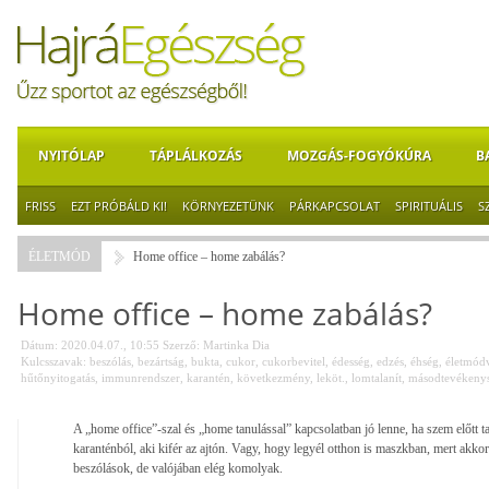
NYITÓLAP
TÁPLÁLKOZÁS
MOZGÁS-FOGYÓKÚRA
B
FRISS
EZT PRÓBÁLD KI!
KÖRNYEZETÜNK
PÁRKAPCSOLAT
SPIRITUÁLIS
S
ÉLETMÓD
Home office – home zabálás?
Home office – home zabálás?
Dátum: 2020.04.07., 10:55
Szerző:
Martinka Dia
Kulcsszavak:
beszólás
,
bezártság
,
bukta
,
cukor
,
cukorbevitel
,
édesség
,
edzés
,
éhség
,
életmódv
hűtőnyitogatás
,
immunrendszer
,
karantén
,
következmény
,
leköt.
,
lomtalanít
,
másodtevékeny
A „home office”-szal és „home tanulással” kapcsolatban jó lenne, ha szem előtt ta
karanténból, aki kifér az ajtón. Vagy, hogy legyél otthon is maszkban, mert akko
beszólások, de valójában elég komolyak.