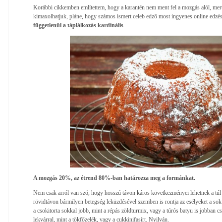
Korábbi cikkemben említettem, hogy a karantén nem ment fel a mozgás alól, mert
kimaxolhatjuk, pláne, hogy számos ismert celeb edző most ingyenes online edzés
függetlenül a táplálkozás kardinális
.
A mozgás 20%, az étrend 80%-ban határozza meg a formánkat.
Nem csak arról van szó, hogy hosszú távon káros következményei lehetnek a tú
rövidtávon bármilyen betegség leküzdésével szemben is rontja az esélyeket a sok
a csokitorta sokkal jobb, mint a répás zöldturmix, vagy a túrós batyu is jobban c
lekvárral, mint a tökfőzelék, vagy a cukkinifasírt. Nyilván.