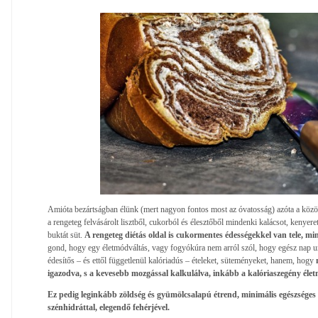
Amióta bezártságban élünk (mert nagyon fontos most az óvatosság) azóta a közös
a rengeteg felvásárolt lisztből, cukorból és élesztőből mindenki kalácsot, kenyeret
buktát süt.
A rengeteg diétás oldal is cukormentes édességekkel van tele, min
gond, hogy egy életmódváltás, vagy fogyókúra nem arról szól, hogy egész nap 
édesítős – és ettől függetlenül kalóriadús – ételeket, süteményeket, hanem, hogy
igazodva, s a kevesebb mozgással kalkulálva, inkább a kalóriaszegény életm
Ez pedig leginkább zöldség és gyümölcsalapú étrend, minimális egészséges 
szénhidráttal, elegendő fehérjével.