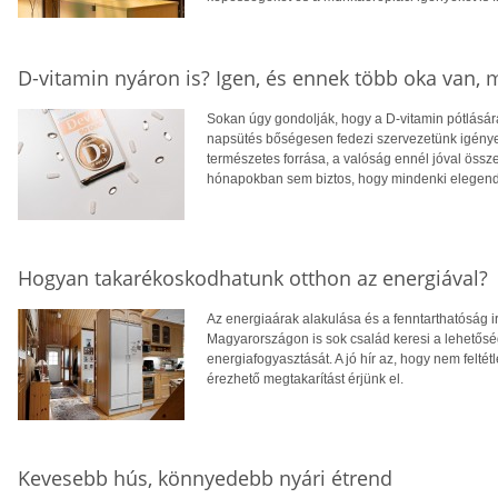
D-vitamin nyáron is? Igen, és ennek több oka van,
Sokan úgy gondolják, hogy a D-vitamin pótlására
napsütés bőségesen fedezi szervezetünk igényei
természetes forrása, a valóság ennél jóval öss
hónapokban sem biztos, hogy mindenki elegendő
Hogyan takarékoskodhatunk otthon az energiával?
Az energiaárak alakulása és a fenntarthatóság i
Magyarországon is sok család keresi a lehetősé
energiafogyasztását. A jó hír az, hogy nem feltétl
érezhető megtakarítást érjünk el.
Kevesebb hús, könnyedebb nyári étrend