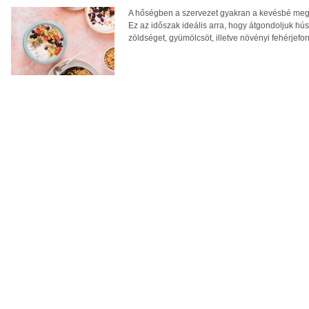
A hőségben a szervezet gyakran a kevésbé megte
Ez az időszak ideális arra, hogy átgondoljuk hú
zöldséget, gyümölcsöt, illetve növényi fehérjefo