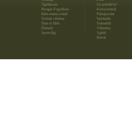
Táplálkozás
Ezt próbáld ki!
Mozgás-Fogyókúra
Környezetünk
Baba-mama-család
Párkapcsolat
Testünk védelme
Spirituális
Elme és lélek
Szabadidő
Életmód
Vélemény
Sportvilág
Ajánló
Bulvár