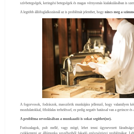
szívbetegségek, keringési betegségek és magas vérnyomás kialakulásában is sze
A legtöbb állófoglalkozásnál az is problémát jelenthet, hogy
nincs meg a szimme
A fogorvosok, fodrászok, masszőrök munkájára jellemző, hogy valamilyen kény
mozdulatokkal, féloldalas terheléssel, ez pedig negatív hatással van a gerincre és 
A probléma orvoslásában a munkaadó is sokat segíthet(ne).
Futószalagok, pult mellé, vagy mögé, lehet tenni úgynevezett fáradtságc
csökkenteni az állómunka veszélyeiből fakadó egészségügyi problémákat. Lehe