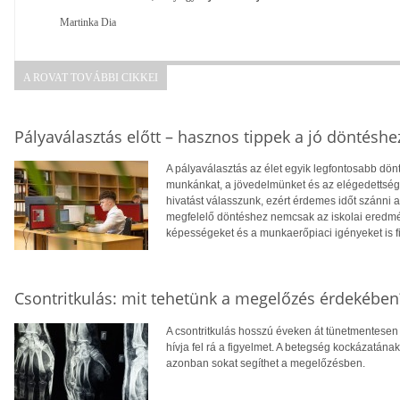
Martinka Dia
A ROVAT TOVÁBBI CIKKEI
Pályaválasztás előtt – hasznos tippek a jó döntéshe
A pályaválasztás az élet egyik legfontosabb dö
munkánkat, a jövedelmünket és az elégedettség
hivatást válasszunk, ezért érdemes időt szánni
megfelelő döntéshez nemcsak az iskolai eredm
képességeket és a munkaerőpiaci igényeket is f
Csontritkulás: mit tehetünk a megelőzés érdekében
A csontritkulás hosszú éveken át tünetmentesen a
hívja fel rá a figyelmet. A betegség kockázatána
azonban sokat segíthet a megelőzésben.