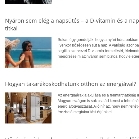
Nyáron sem elég a napsütés – a D-vitamin és a na
titkai
Sokan úgy gondolják, hogy a nyári hónapokban f
ilyenkor bőségesen süt a nap. A valóság azonba
segíti a szervezet D-vitamin-termelését, életm
megőrzése miatt nyáron sem biztos, hogy eleg
Hogyan takarékoskodhatunk otthon az energiával?
Az energiaárak alakulása és a fenntarthatóság i
Magyarországon is sok család keresi a lehetősé
energiafogyasztását. A jó hír az, hogy nem feltétl
érezhető megtakarítást érjünk el.