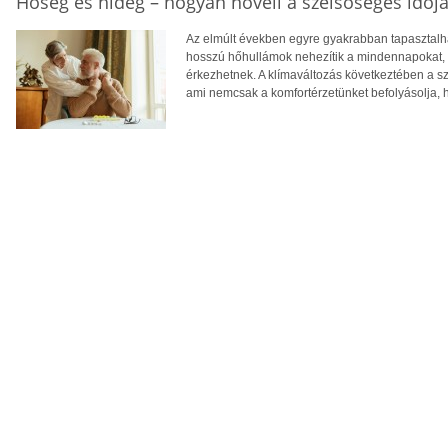
Hőség és hideg – hogyan növeli a szélsőséges időjá
Az elmúlt években egyre gyakrabban tapasztalhat
hosszú hőhullámok nehezítik a mindennapokat, té
érkezhetnek. A klímaváltozás következtében a 
ami nemcsak a komfortérzetünket befolyásolja, 