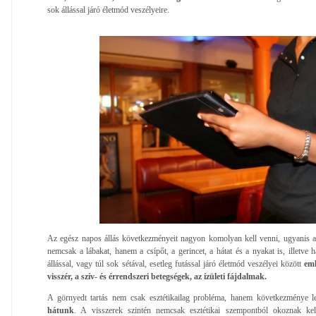
sok állással járó életmód veszélyeire.
Az egész napos állás következményeit nagyon komolyan kell venni, ugyanis al
nemcsak a lábakat, hanem a csípőt, a gerincet, a hátat és a nyakat is, illetve 
állással, vagy túl sok sétával, esetleg futással járó életmód veszélyei között
eml
visszér, a szív- és érrendszeri betegségek, az ízületi fájdalmak.
A görnyedt tartás nem csak esztétikailag probléma, hanem következménye 
hátunk
. A visszerek szintén nemcsak esztétikai szempontból okoznak kel