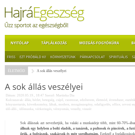
NYITÓLAP
TÁPLÁLKOZÁS
MOZGÁS-FOGYÓKÚRA
B
FRISS
EZT PRÓBÁLD KI!
KÖRNYEZETÜNK
PÁRKAPCSOLAT
SPIRITUÁLIS
S
ÉLETMÓD
A sok állás veszélyei
A sok állás veszélyei
Dátum: 2020.05.19., 18:47
Szerző:
Martinka Dia
Kulcsszavak:
állás
,
bérlet
,
betegség
,
csípő
,
csontozat
,
edzőterem
,
életmód
,
érrendszer
,
esztéti
kényszertartás
,
következmény
,
lábak
,
modern
,
mozgásszegény
,
odafigyelés
,
office
,
orvosi se
ülő-álló.
,
ülőmunka
,
vérkeringés
,
vérnyomás
,
veszély
,
visszér
Sok állásnak azt nevezhetjük, ha valaki a munkaideje több, mint 60-70%-ában
állnak egy helyben a bolti eladók, a tanárok, a pultosok és pincérek, a fut
őrök, a fodrászok, szakácsok és még sorolhatnám.
Ezeknél a foglalkozások