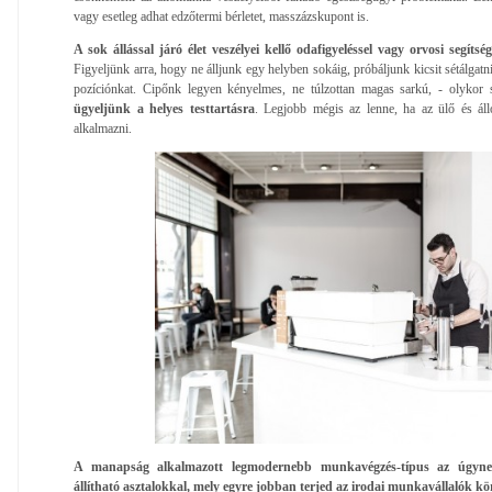
vagy esetleg adhat edzőtermi bérletet, masszázskupont is.
A sok állással járó élet veszélyei kellő odafigyeléssel vagy orvosi segíts
Figyeljünk arra, hogy ne álljunk egy helyben sokáig, próbáljunk kicsit sétálgatn
pozíciónkat. Cipőnk legyen kényelmes, ne túlzottan magas sarkú, - olykor so
ügyeljünk a helyes testtartásra
. Legjobb mégis az lenne, ha az ülő és ál
alkalmazni.
A manapság alkalmazott legmodernebb munkavégzés-típus az úgyneve
állítható asztalokkal, mely egyre jobban terjed az irodai munkavállalók kö