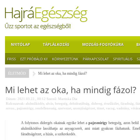
NYITÓLAP
TÁPLÁLKOZÁS
MOZGÁS-FOGYÓKÚRA
B
FRISS
EZT PRÓBÁLD KI!
KÖRNYEZETÜNK
PÁRKAPCSOLAT
SPIRITUÁLIS
S
ÉLETMÓD
Mi lehet az oka, ha mindig fázol?
Mi lehet az oka, ha mindig fázol?
Dátum: 2021.03.22., 00:12
Szerző:
Martinka Dia
Kulcsszavak:
alulműködés
,
alvás
,
betegség
,
dehidratáltság
,
didereg
,
érszűkület
,
fáradtság
,
fáz
orvos.
,
pajzsmirigy
,
rendellenesség
,
szervezet
,
szomjúságérzet
,
tünet
,
vacog
,
vashiány
,
vérár
A folytonos didergés okainak egyike lehet a
pajzsmirigy
betegség, azon belül
alulműködése lassíthatja az anyagcserét, ami miatt gyakran fázhatunk. Emel
fáradtságérzet, a hízás, a székrekedés.