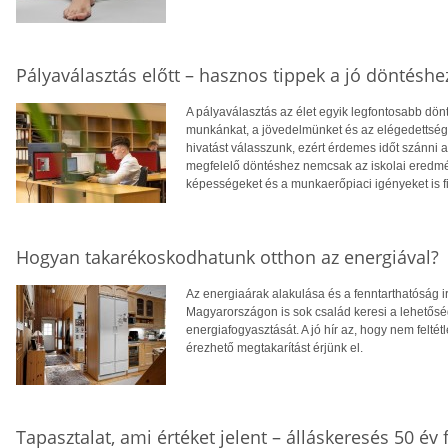
Pályaválasztás előtt – hasznos tippek a jó döntéshe
A pályaválasztás az élet egyik legfontosabb dö
munkánkat, a jövedelmünket és az elégedettség
hivatást válasszunk, ezért érdemes időt szánni
megfelelő döntéshez nemcsak az iskolai eredm
képességeket és a munkaerőpiaci igényeket is f
Hogyan takarékoskodhatunk otthon az energiával?
Az energiaárak alakulása és a fenntarthatóság i
Magyarországon is sok család keresi a lehetősé
energiafogyasztását. A jó hír az, hogy nem feltétl
érezhető megtakarítást érjünk el.
Tapasztalat, ami értéket jelent – álláskeresés 50 év f