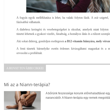
A fogyás egyik mellékhatása is lehet, ha valaki folyton fázik. A zsír szigetel,
fázósabbá válhatunk.
A diabétesz keringési és vesebetegségeket is okozhat, amelyek miatt folyton
tünetei lehetnek a gyakori vizelés, fáradtság, a homályos látás és a túlzott szomjú
Aki sokat didereg, gondoljon esetlegesen
a B12-vitamin hiányára, mely vérsze
A fenti tünetek bármelyike esetén érdemes kivizsgáltatni magunkat és a meg
orvosolni a problémát.
A ROVAT TOVÁBBI CIKKEI
Mi az a Niann-terápia?
A bőrünk feszessége korunk előrehaladtával egy
narancsbőr. A Niann-terápia egy remek megoldás