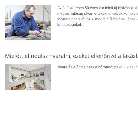
Az álláskeresés 50 éves kor felett új kihívásokat
megbízhatóság olyan értékek, amelyek komoly el
folyamatosan változik, megfelelő felkészüléssel 
lehetőségeket.
Mielőtt elindulsz nyaralni, ezeket ellenőrizd a laká
Nyaralás előtt ne csak a bőröndöt pakoljuk be, ha