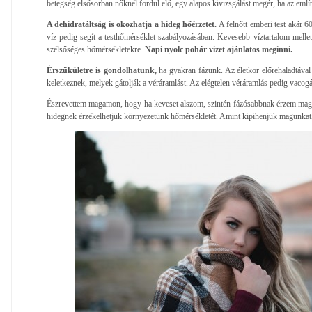
betegség elsősorban nőknél fordul elő, egy alapos kivizsgálást megér, ha az említe
A dehidratáltság is okozhatja a hideg hőérzetet.
A felnőtt emberi test akár 60
víz pedig segít a testhőmérséklet szabályozásában. Kevesebb víztartalom mellet
szélsőséges hőmérsékletekre.
Napi nyolc pohár vizet ajánlatos meginni.
Érszűkületre is gondolhatunk,
ha gyakran fázunk. Az életkor előrehaladtával
keletkeznek, melyek gátolják a véráramlást. Az elégtelen véráramlás pedig vacog
Észrevettem magamon, hogy ha keveset alszom, szintén fázósabbnak érzem maga
hidegnek érzékelhetjük környezetünk hőmérsékletét. Amint kipihenjük magunkat, 