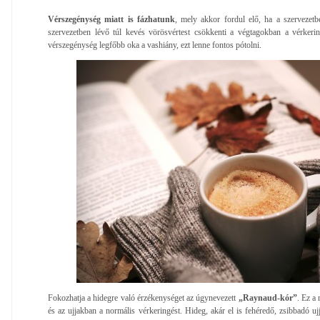
Vérszegénység miatt is fázhatunk
, mely akkor fordul elő, ha a szervezetb
szervezetben lévő túl kevés vörösvértest csökkenti a végtagokban a vérkerin
vérszegénység legfőbb oka a vashiány, ezt lenne fontos pótolni.
Fokozhatja a hidegre való érzékenységet az úgynevezett
„Raynaud-kór”
. Ez a 
és az ujjakban a normális vérkeringést. Hideg, akár el is fehéredő, zsibbadó ujj