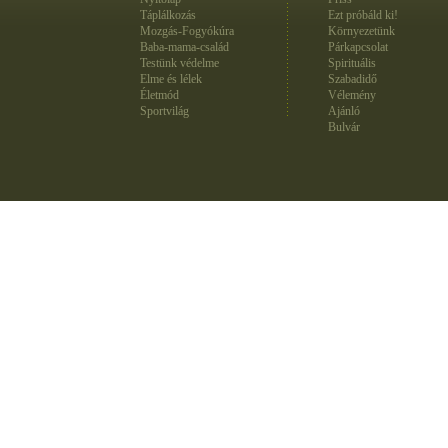
Táplálkozás
Ezt próbáld ki!
Mozgás-Fogyókúra
Környezetünk
Baba-mama-család
Párkapcsolat
Testünk védelme
Spirituális
Elme és lélek
Szabadidő
Életmód
Vélemény
Sportvilág
Ajánló
Bulvár