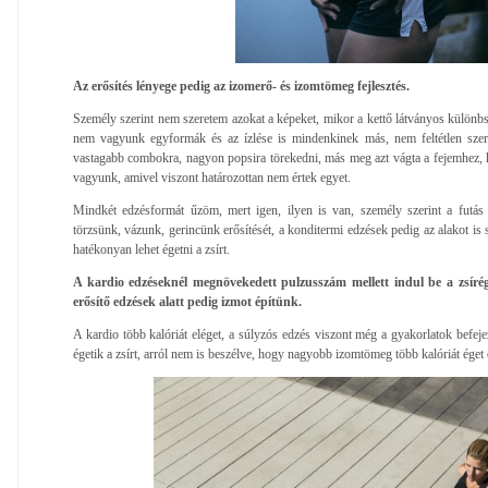
Az erősítés lényege pedig az izomerő- és izomtömeg fejlesztés.
Személy szerint nem szeretem azokat a képeket, mikor a kettő látványos különbs
nem vagyunk egyformák és az ízlése is mindenkinek más, nem feltétlen szer
vastagabb combokra, nagyon popsira törekedni, más meg azt vágta a fejemhez, 
vagyunk, amivel viszont határozottan nem értek egyet.
Mindkét edzésformát űzöm, mert igen, ilyen is van, személy szerint a futás 
törzsünk, vázunk, gerincünk erősítését, a konditermi edzések pedig az alakot is 
hatékonyan lehet égetni a zsírt.
A kardio edzéseknél megnövekedett pulzusszám mellett indul be a zsírég
erősítő edzések alatt pedig izmot építünk.
A kardio több kalóriát eléget, a súlyzós edzés viszont még a gyakorlatok befejez
égetik a zsírt, arról nem is beszélve, hogy nagyobb izomtömeg több kalóriát éget 