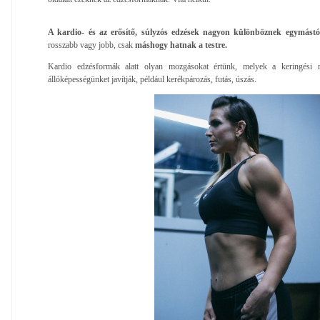
A kardio- és az erősítő, súlyzós edzések nagyon különböznek egymástó
rosszabb vagy jobb, csak
máshogy hatnak a testre.
Kardio edzésformák alatt olyan mozgásokat értünk, melyek a keringési re
állóképességünket javítják, például kerékpározás, futás, úszás.