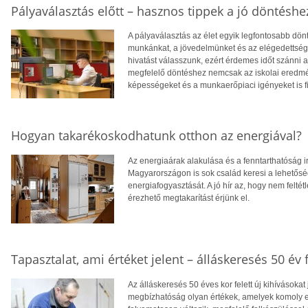
Pályaválasztás előtt – hasznos tippek a jó döntéshe
A pályaválasztás az élet egyik legfontosabb dö
munkánkat, a jövedelmünket és az elégedettség
hivatást válasszunk, ezért érdemes időt szánni
megfelelő döntéshez nemcsak az iskolai eredm
képességeket és a munkaerőpiaci igényeket is f
Hogyan takarékoskodhatunk otthon az energiával?
Az energiaárak alakulása és a fenntarthatóság i
Magyarországon is sok család keresi a lehetősé
energiafogyasztását. A jó hír az, hogy nem feltétl
érezhető megtakarítást érjünk el.
Tapasztalat, ami értéket jelent – álláskeresés 50 év f
Az álláskeresés 50 éves kor felett új kihívásokat
megbízhatóság olyan értékek, amelyek komoly el