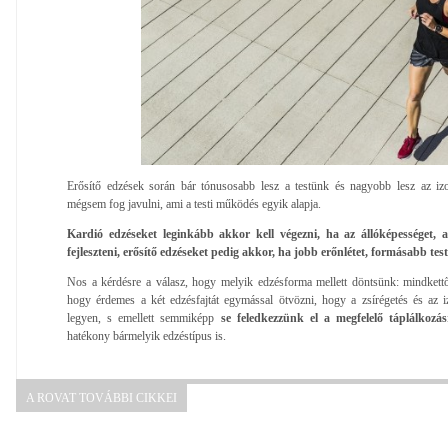
Erősítő edzések során bár tónusosabb lesz a testünk és nagyobb lesz az iz
mégsem fog javulni, ami a testi működés egyik alapja.
Kardió edzéseket leginkább akkor kell végezni, ha az állóképességet, a
fejleszteni, erősítő edzéseket pedig akkor, ha jobb erőnlétet, formásabb tes
Nos a kérdésre a válasz, hogy melyik edzésforma mellett döntsünk: mindkettő 
hogy érdemes a két edzésfajtát egymással ötvözni, hogy a zsírégetés és az 
legyen, s emellett semmiképp
se feledkezzünk el a megfelelő táplálkozás
hatékony bármelyik edzéstípus is.
A ROVAT TOVÁBBI CIKKEI