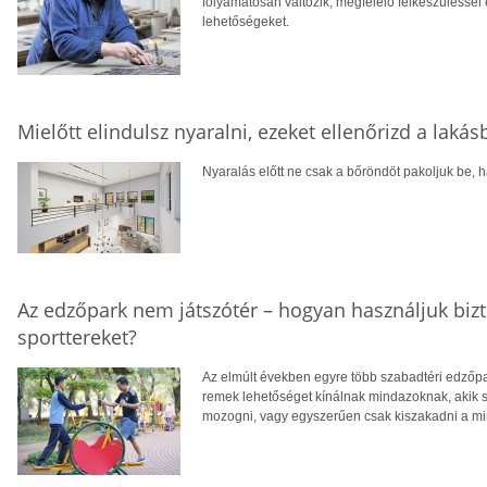
folyamatosan változik, megfelelő felkészüléssel 
lehetőségeket.
Mielőtt elindulsz nyaralni, ezeket ellenőrizd a laká
Nyaralás előtt ne csak a bőröndöt pakoljuk be, ha
Az edzőpark nem játszótér – hogyan használjuk biz
sporttereket?
Az elmúlt években egyre több szabadtéri edzőpa
remek lehetőséget kínálnak mindazoknak, akik
mozogni, vagy egyszerűen csak kiszakadni a m