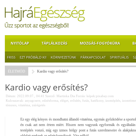
NYITÓLAP
TÁPLÁLKOZÁS
MOZGÁS-FOGYÓKÚRA
B
FRISS
EZT PRÓBÁLD KI!
KÖRNYEZETÜNK
PÁRKAPCSOLAT
SPIRITUÁLIS
S
ÉLETMÓD
Kardio vagy erősítés?
Kardio vagy erősítés?
Dátum: 2022.09.07., 04:41
Szerző:
Martinka Dia
Forrás:
képek:pixabay.com
Kulcsszavak:
anyagcsere
,
edzésforma
,
eléget
,
erősítés
,
futás
,
hatékony
,
izomépítés
,
izomtöm
tónusos
,
vitatéma
,
zsírégetés
Ez egy elég kényes és mondhatni állandó vitatéma, egymás győzködése a sportol
én csak azt nem értem miért. Hiszen nem vagyunk egyformák és egyáltalán
testépítés vonzó, míg egy izmos hölgy pont a futás szerelmeseire és alakjuk
oldalait ezeknek az edzésformáknak. Vita nélkül.