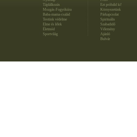
Táplálkozás
Ezt próbáld ki!
Mozgás-Fogyókúra
Környezetünk
Baba-mama-család
Párkapcsolat
Testünk védelme
Spirituális
Elme és lélek
Szabadidő
Életmód
Vélemény
Sportvilág
Ajánló
Bulvár