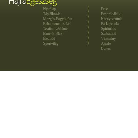
Nyitólap
Friss
Táplálkozás
Ezt próbáld ki!
Mozgás-Fogyókúra
Környezetünk
Baba-mama-család
Párkapcsolat
Testünk védelme
Spirituális
Elme és lélek
Szabadidő
Életmód
Vélemény
Sportvilág
Ajánló
Bulvár