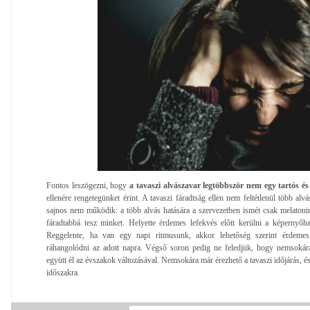
Fontos leszögezni, hogy
a tavaszi alvászavar legtöbbször nem egy tartós és
ellenére rengetegünket érint. A tavaszi fáradtság ellen nem feltétlenül több alv
sajnos nem működik: a több alvás hatására a szervezetben ismét csak melaton
fáradtabbá tesz minket. Helyette érdemes lefekvés előtt kerülni a képernyőhas
Reggelente, ha van egy napi ritmusunk, akkor lehetőség szerint érdeme
ráhangolódni az adott napra. Végső soron pedig ne feledjük, hogy nemsokár
együtt él az évszakok változásával. Nemsokára már érezhető a tavaszi időjárás, és 
időszakra.