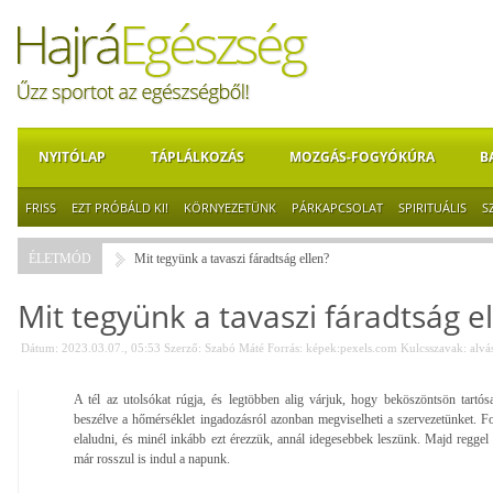
NYITÓLAP
TÁPLÁLKOZÁS
MOZGÁS-FOGYÓKÚRA
B
FRISS
EZT PRÓBÁLD KI!
KÖRNYEZETÜNK
PÁRKAPCSOLAT
SPIRITUÁLIS
S
ÉLETMÓD
Mit tegyünk a tavaszi fáradtság ellen?
Mit tegyünk a tavaszi fáradtság e
Dátum: 2023.03.07., 05:53
Szerző:
Szabó Máté
Forrás:
képek:pexels.com
Kulcsszavak:
alvá
A tél az utolsókat rúgja, és legtöbben alig várjuk, hogy beköszöntsön tartó
beszélve a hőmérséklet ingadozásról azonban megviselheti a szervezetünket. 
elaludni, és minél inkább ezt érezzük, annál idegesebbek leszünk. Majd reggel 
már rosszul is indul a napunk.