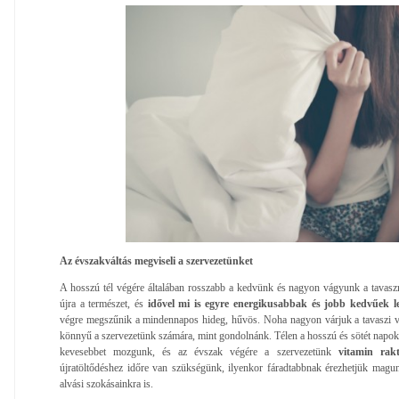
Az évszakváltás megviseli a szervezetünket
A hosszú tél végére általában rosszabb a kedvünk és nagyon vágyunk a tavasz
újra a természet, és
idővel mi is egyre energikusabbak és jobb kedvűek 
végre megszűnik a mindennapos hideg, hűvös. Noha nagyon várjuk a tavaszi v
könnyű a szervezetünk számára, mint gondolnánk. Télen a hosszú és sötét napoko
kevesebbet mozgunk, és az évszak végére a szervezetünk
vitamin rakt
újratöltődéshez időre van szükségünk, ilyenkor fáradtabbnak érezhetjük magunk
alvási szokásainkra is.