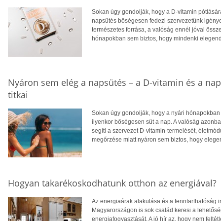
Sokan úgy gondolják, hogy a D-vitamin pótlására
napsütés bőségesen fedezi szervezetünk igényei
természetes forrása, a valóság ennél jóval öss
hónapokban sem biztos, hogy mindenki elegendő
Nyáron sem elég a napsütés – a D-vitamin és a na
titkai
Sokan úgy gondolják, hogy a nyári hónapokban f
ilyenkor bőségesen süt a nap. A valóság azonba
segíti a szervezet D-vitamin-termelését, életm
megőrzése miatt nyáron sem biztos, hogy eleg
Hogyan takarékoskodhatunk otthon az energiával?
Az energiaárak alakulása és a fenntarthatóság i
Magyarországon is sok család keresi a lehetősé
energiafogyasztását. A jó hír az, hogy nem feltétl