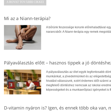
A ROVAT TOVÁBBI CIKKEI
Mi az a Niann-terápia?
A bőrünk feszessége korunk előrehaladtával egy
narancsbőr. A Niann-terápia egy remek megoldás
Pályaválasztás előtt – hasznos tippek a jó döntéshe
A pályaválasztás az élet egyik legfontosabb dö
munkánkat, a jövedelmünket és az elégedettség
hivatást válasszunk, ezért érdemes időt szánni
megfelelő döntéshez nemcsak az iskolai eredm
képességeket és a munkaerőpiaci igényeket is f
D-vitamin nyáron is? Igen, és ennek több oka van,