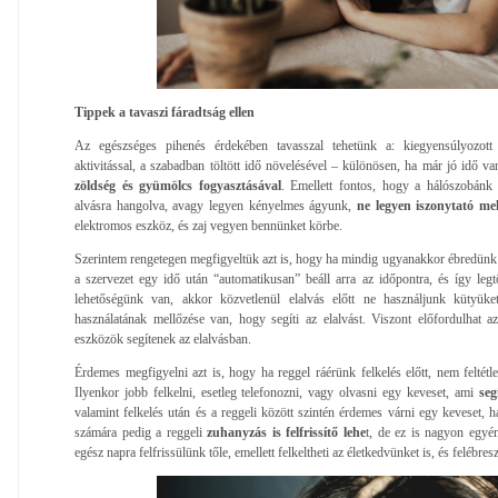
Tippek a tavaszi fáradtság ellen
Az egészséges pihenés érdekében tavasszal tehetünk a: kiegyensúlyozott tá
aktivitással, a szabadban töltött idő növelésével – különösen, ha már jó idő va
zöldség és gyümölcs fogyasztásával
. Emellett fontos, hogy a hálószobánk
alvásra hangolva, avagy legyen kényelmes ágyunk,
ne legyen iszonytató me
elektromos eszköz, és zaj vegyen bennünket körbe.
Szerintem rengetegen megfigyeltük azt is, hogy ha mindig ugyanakkor ébredünk 
a szervezet egy idő után “automatikusan” beáll arra az időpontra, és így le
lehetőségünk van, akkor közvetlenül elalvás előtt ne használjunk kütyüke
használatának mellőzése van, hogy segíti az elalvást. Viszont előfordulhat 
eszközök segítenek az elalvásban.
Érdemes megfigyelni azt is, hogy ha reggel ráérünk felkelés előtt, nem feltétl
Ilyenkor jobb felkelni, esetleg telefonozni, vagy olvasni egy keveset, ami
seg
valamint felkelés után és a reggeli között szintén érdemes várni egy keveset, 
számára pedig a reggeli
zuhanyzás is felfrissítő lehe
t, de ez is nagyon egyé
egész napra felfrissülünk tőle, emellett felkeltheti az életkedvünket is, és felébres