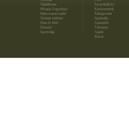
Táplálkozás
Ezt próbáld ki!
Mozgás-Fogyókúra
Környezetünk
Baba-mama-család
Párkapcsolat
Testünk védelme
Spirituális
Elme és lélek
Szabadidő
Életmód
Vélemény
Sportvilág
Ajánló
Bulvár