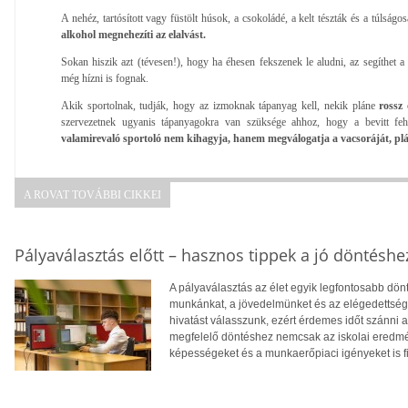
A nehéz, tartósított vagy füstölt húsok, a csokoládé, a kelt tészták és a túlság
alkohol megnehezíti az elalvást.
Sokan hiszik azt (tévesen!), hogy ha éhesen fekszenek le aludni, az segíthet a
még hízni is fognak.
Akik sportolnak, tudják, hogy az izmoknak tápanyag kell, nekik pláne
rossz 
szervezetnek ugyanis tápanyagokra van szüksége ahhoz, hogy a bevitt feh
valamirevaló sportoló nem kihagyja, hanem megválogatja a vacsoráját, plán
A ROVAT TOVÁBBI CIKKEI
Pályaválasztás előtt – hasznos tippek a jó döntéshe
A pályaválasztás az élet egyik legfontosabb dö
munkánkat, a jövedelmünket és az elégedettség
hivatást válasszunk, ezért érdemes időt szánni
megfelelő döntéshez nemcsak az iskolai eredm
képességeket és a munkaerőpiaci igényeket is f