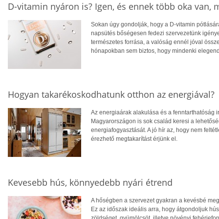
D-vitamin nyáron is? Igen, és ennek több oka van,
Sokan úgy gondolják, hogy a D-vitamin pótlására
napsütés bőségesen fedezi szervezetünk igényei
természetes forrása, a valóság ennél jóval öss
hónapokban sem biztos, hogy mindenki elegendő
Hogyan takarékoskodhatunk otthon az energiával?
Az energiaárak alakulása és a fenntarthatóság i
Magyarországon is sok család keresi a lehetősé
energiafogyasztását. A jó hír az, hogy nem feltétl
érezhető megtakarítást érjünk el.
Kevesebb hús, könnyedebb nyári étrend
A hőségben a szervezet gyakran a kevésbé megte
Ez az időszak ideális arra, hogy átgondoljuk hú
zöldséget, gyümölcsöt, illetve növényi fehérjefo