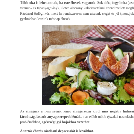
Több oka is lehet annak, ha este éhesek vagyunk
. Sok diéta, fogyókúra (aza
vitamin- és tápanyaghiány), illetve alacsony kalóriatartalmú értend mellett megfig
Ráadásul ördögi kör, mert ha rendszeresen nem alszunk eleget és jól (mondjuk
gyakrabban leszünk másnap éhesek.
Az éhségnek a nem szűnő, kínzó éhségérzeten kívül
más negatív hatásai
fáradtság, lassult anyagcsereproblémák,
s az előbb-utóbb éjszakai nassolásho
problémákhoz,
egészségügyi bajokhoz vezethet.
A tartós éhezés ráadásul depressziót is kiválthat.