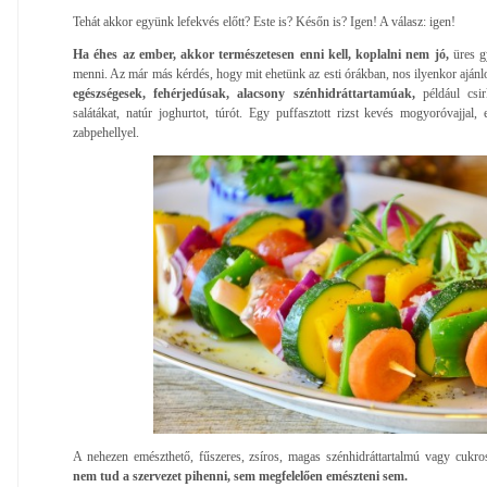
Tehát akkor együnk lefekvés előtt? Este is? Későn is? Igen! A válasz: igen!
Ha éhes az ember, akkor természetesen enni kell, koplalni nem jó,
üres g
menni. Az már más kérdés, hogy mit ehetünk az esti órákban, nos ilyenkor ajánlo
egészségesek, fehérjedúsak, alacsony szénhidráttartamúak,
például csir
salátákat, natúr joghurtot, túrót. Egy puffasztott rizst kevés mogyoróvajja
zabpehellyel.
A nehezen emészthető, fűszeres, zsíros, magas szénhidráttartalmú vagy cukros
nem tud a szervezet pihenni, sem megfelelően emészteni sem.