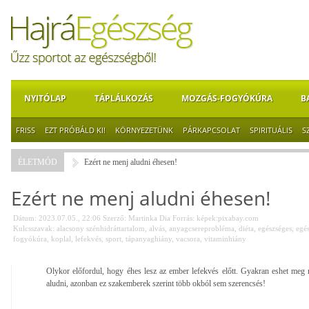
NYITÓLAP
TÁPLÁLKOZÁS
MOZGÁS-FOGYÓKÚRA
B
FRISS
EZT PRÓBÁLD KI!
KÖRNYEZETÜNK
PÁRKAPCSOLAT
SPIRITUÁLIS
S
ÉLETMÓD
Ezért ne menj aludni éhesen!
Ezért ne menj aludni éhesen!
Dátum: 2023.07.05., 22:06
Szerző:
Martinka Dia
Forrás:
képek:pixabay.com
Kulcsszavak:
alacsony szénhidráttartalom
,
alvás
,
anyagcsereprobléma
,
diéta
,
egészséges
,
egé
fogyókúra
,
koplal
,
lefekvés
,
sport
,
tápanyaghiány
,
vacsora
,
vitaminhiány
Olykor előfordul, hogy éhes lesz az ember lefekvés előtt. Gyakran eshet meg
aludni, azonban ez szakemberek szerint több okból sem szerencsés!