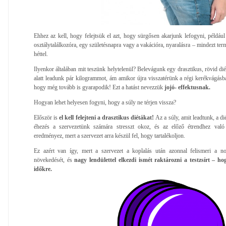
Ehhez az kell, hogy felejtsük el azt, hogy sürgősen akarjunk lefogyni, például
osztálytalálkozóra, egy születésnapra vagy a vakációra, nyaralásra – mindezt ter
héttel.
Ilyenkor általában mit teszünk helytelenül? Belevágunk egy drasztikus, rövid d
alatt leadunk pár kilogrammot, ám amikor újra visszatérünk a régi kerékvágásba,
hogy még tovább is gyarapodik! Ezt a hatást nevezzük
jojó- effektusnak.
Hogyan lehet helyesen fogyni, hogy a súly ne térjen vissza?
Először is
el kell felejteni a drasztikus diétákat!
Az a súly, amit leadtunk, a di
éhezés a szervezetünk számára stresszt okoz, és az előző étrendhez való 
eredményez, mert a szervezet arra készül fel, hogy tartalékoljon.
Ez azért van így, mert a szervezet a koplalás után azonnal felismeri a no
növekedését, és
nagy lendülettel elkezdi ismét raktározni a testzsírt – h
időkre.