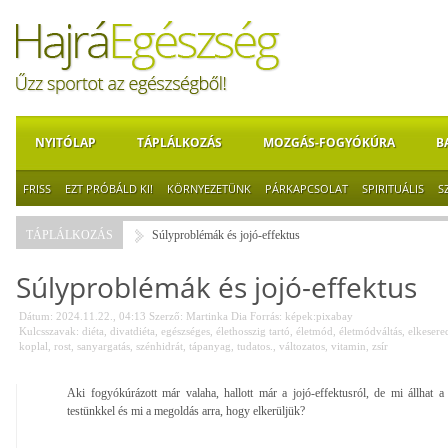
NYITÓLAP
TÁPLÁLKOZÁS
MOZGÁS-FOGYÓKÚRA
B
FRISS
EZT PRÓBÁLD KI!
KÖRNYEZETÜNK
PÁRKAPCSOLAT
SPIRITUÁLIS
S
TÁPLÁLKOZÁS
Súlyproblémák és jojó-effektus
Súlyproblémák és jojó-effektus
Dátum: 2024.11.22., 04:13
Szerző:
Martinka Dia
Forrás:
képek:pixabay
Kulcsszavak:
diéta
,
divatdiéta
,
egészséges
,
élethosszig tartó
,
életmód
,
életmódváltás
,
elkesere
koplal
,
rost
,
sanyargatás
,
szénhidrát
,
tápanyag
,
tudatos.
,
változatos
,
vitamin
,
zsír
Aki fogyókúrázott már valaha, hallott már a jojó-effektusról, de mi állhat a 
testünkkel és mi a megoldás arra, hogy elkerüljük?