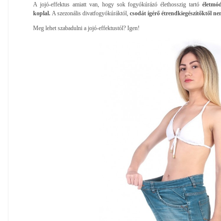
A jojó-effektus amiatt van, hogy sok fogyókúrázó élethosszig tartó
életmó
koplal.
A szezonális divatfogyókúráktól,
csodát ígérő étrendkiegészítőktől ne
Meg lehet szabadulni a jojó-effektustól? Igen!