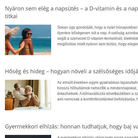
Nyáron sem elég a napsütés – a D-vitamin és a na
titkai
Sokan úgy gondolják, hogy a nyári hónapokban f
ilyenkor bőségesen süt a nap. A valóság azonba
segíti a szervezet D-vitamin-termelését, életm
megőrzése miatt nyáron sem biztos, hogy eleg
Hőség és hideg – hogyan növeli a szélsőséges időjá
Az elmúlt években egyre gyakrabban tapasztalhat
hosszú hőhullámok nehezítik a mindennapokat, té
érkezhetnek. A klímaváltozás következtében a 
ami nemcsak a komfortérzetünket befolyásolja, 
Gyermekkori elhízás: honnan tudhatjuk, hogy baj v
A gyermekkori elhízás világszerte egyre nagyo