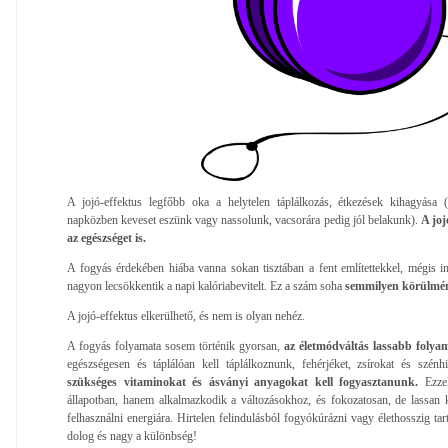
A jojó-effektus legfőbb oka a helytelen táplálkozás, étkezések kihagyása (
napközben keveset eszünk vagy nassolunk, vacsorára pedig jól belakunk).
A joj
az egészséget is.
A fogyás érdekében hiába vanna sokan tisztában a fent említettekkel, mégis in
nagyon lecsökkentik a napi kalóriabevitelt. Ez a szám soha
semmilyen körülmén
A jojó-effektus elkerülhető, és nem is olyan nehéz.
A fogyás folyamata sosem történik gyorsan,
az életmódváltás lassabb folya
egészségesen és táplálóan kell táplálkoznunk, fehérjéket, zsírokat és szénh
szükséges vitaminokat és ásványi anyagokat kell fogyasztanunk.
Ezze
állapotban, hanem alkalmazkodik a változásokhoz, és fokozatosan, de lassan k
felhasználni energiára. Hirtelen felindulásból fogyókúrázni vagy élethosszig tar
dolog és nagy a különbség!