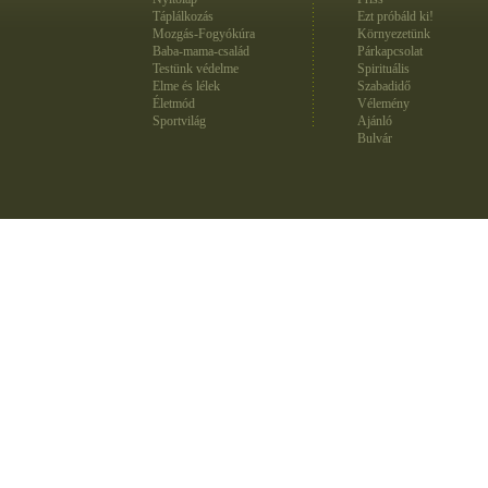
Táplálkozás
Ezt próbáld ki!
Mozgás-Fogyókúra
Környezetünk
Baba-mama-család
Párkapcsolat
Testünk védelme
Spirituális
Elme és lélek
Szabadidő
Életmód
Vélemény
Sportvilág
Ajánló
Bulvár