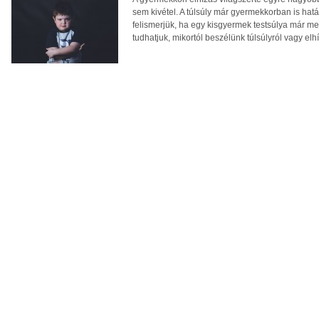
sem kivétel. A túlsúly már gyermekkorban is hatá
felismerjük, ha egy kisgyermek testsúlya már 
tudhatjuk, mikortól beszélünk túlsúlyról vagy elh