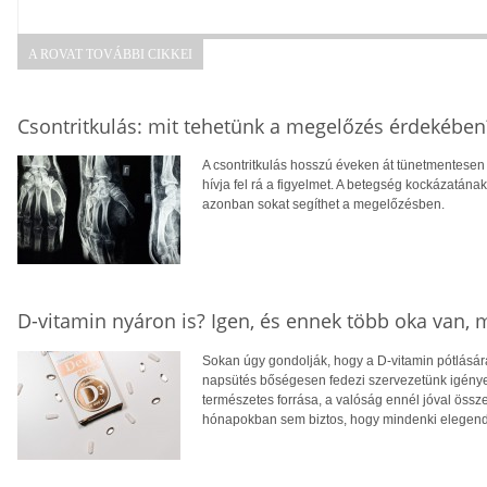
A ROVAT TOVÁBBI CIKKEI
Csontritkulás: mit tehetünk a megelőzés érdekében
A csontritkulás hosszú éveken át tünetmentesen a
hívja fel rá a figyelmet. A betegség kockázatána
azonban sokat segíthet a megelőzésben.
D-vitamin nyáron is? Igen, és ennek több oka van,
Sokan úgy gondolják, hogy a D-vitamin pótlására
napsütés bőségesen fedezi szervezetünk igényei
természetes forrása, a valóság ennél jóval öss
hónapokban sem biztos, hogy mindenki elegendő