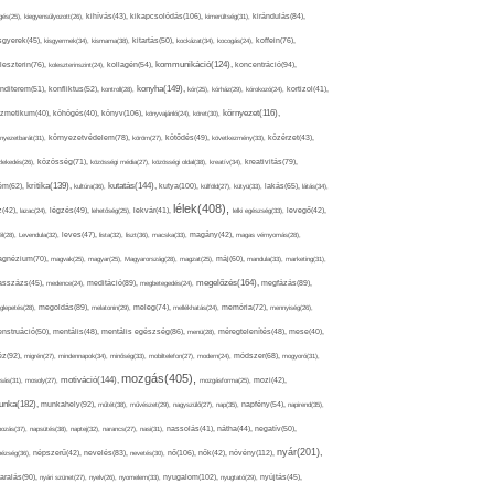
kikapcsolódás(106),
gés(25),
kiegyensúlyozott(26),
kihívás(43),
kimerültség(31),
kirándulás(84),
sgyerek(45),
kisgyermek(34),
kismama(38),
kitartás(50),
kockázat(34),
kocogás(24),
koffein(76),
kommunikáció(124),
koncentráció(94),
leszterin(76),
koleszterinszint(24),
kollagén(54),
konyha(149),
nditerem(51),
konfliktus(52),
kontroll(28),
kór(25),
kórház(29),
kórokozó(24),
kortizol(41),
könyv(106),
környezet(116),
zmetikum(40),
köhögés(40),
könyvajánló(24),
köret(30),
nyezetbarát(31),
környezetvédelem(78),
köröm(27),
kötődés(49),
következmény(33),
közérzet(43),
lekedés(26),
közösség(71),
közösségi média(27),
közösségi oldal(38),
kreatív(34),
kreativitás(79),
kritika(139),
kutatás(144),
kutya(100),
ém(62),
kultúra(36),
külföld(27),
kütyü(33),
lakás(65),
látás(34),
lélek(408),
z(42),
lazac(24),
légzés(49),
lehetőség(25),
lekvár(41),
lelki egészség(33),
levegő(42),
él(28),
Levendula(32),
leves(47),
lista(32),
liszt(36),
macska(33),
magány(42),
magas vérnyomás(28),
gnézium(70),
magvak(25),
magyar(25),
Magyarország(28),
magzat(25),
máj(60),
mandula(33),
marketing(31),
megelőzés(164),
sszázs(45),
medence(24),
meditáció(89),
megbetegedés(24),
megfázás(89),
glepetés(28),
megoldás(89),
melatonin(29),
meleg(74),
mellékhatás(24),
memória(72),
mennyiség(26),
nstruáció(50),
mentális(48),
mentális egészség(86),
menü(28),
méregtelenítés(48),
mese(40),
z(92),
migrén(27),
mindennapok(34),
minőség(33),
mobiltelefon(27),
modern(24),
módszer(68),
mogyoró(31),
mozgás(405),
motiváció(144),
sás(31),
mosoly(27),
mozgásforma(25),
mozi(42),
nka(182),
munkahely(92),
műtét(38),
művészet(29),
nagyszülő(27),
nap(35),
napfény(54),
napirend(35),
pozás(37),
napsütés(38),
naptej(32),
narancs(27),
nasi(31),
nassolás(41),
nátha(44),
negatív(50),
nyár(201),
nő(106),
növény(112),
hézség(36),
népszerű(42),
nevelés(83),
nevetés(30),
nők(42),
nyugalom(102),
aralás(90),
nyári szünet(27),
nyelv(26),
nyomelem(33),
nyugtató(29),
nyújtás(45),