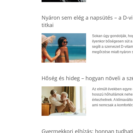
Nyáron sem elég a napsütés – a D-v
titkai
Sokan úgy gondolják, hog
ilyenkor bőségesen süt a
segíti a szervezet D-vit
megőrzése miatt nyáron 
Hőség és hideg – hogyan növeli a szé
Az elmúlt években egyre 
hosszú hőhullámok nehezít
érkezhetnek. A klímavált
ami nemcsak a komfortérz
Gyermekkori elhízás: honnan tudhatj