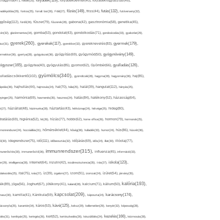
folyadék(119),
khagyma(47),
folsav(25),
folyadékbevitel(40),
folyadékfogyasztás(45),
főzés(149),
futás(132),
yadékpótlás(29),
fontos(25),
forralt bor(26),
Föld(27),
friss(44),
futóverseny(32),
ggőség(112),
fürdő(26),
fűszer(79),
fűszerek(28),
gabona(42),
gasztronómia(58),
genetika(45),
tén(32),
gluténmentes(34),
gomba(53),
gondolat(43),
gondolkodás(71),
gondoskodás(33),
gyakorlat(29),
gyerek(260),
gyermek(179),
gyerekek(117),
ász(31),
gyerekkor(32),
gyereknevelés(83),
gyógynövény(149),
ermekkor(36),
gyertya(28),
gyógyászat(36),
gyógyítás(69),
gyógymód(50),
ógyszer(165),
gyulladás(126),
gyógytea(40),
gyógyulás(85),
gyomor(62),
Gyömbér(66),
gyümölcs(340),
ulladáscsökkentő(102),
gyümölcslé(28),
hagyma(28),
hagyomány(36),
haj(85),
hangulat(112),
ápolás(36),
hajhullás(44),
hajmosás(24),
hal(70),
hála(25),
halál(39),
hányás(25),
yinger(25),
harmónia(69),
hasmenés(35),
hasznos(24),
hatás(84),
hatékony(52),
házasság(64),
i(27),
háziállat(48),
házimunka(28),
háztartás(43),
hétköznap(24),
hétvége(25),
hideg(80),
dratálás(69),
higiénia(52),
hit(26),
hízás(77),
hobbi(62),
home office(26),
hormon(79),
hormonok(25),
rmonrendszer(24),
hozzáállás(31),
hőmérséklet(44),
hőség(36),
hulladék(33),
humor(24),
hús(86),
húsvét(36),
idő(111),
ő(30),
idegrendszer(75),
időbeosztás(32),
időjárás(69),
idős(24),
illat(30),
illóolaj(77),
immunrendszer(315),
munerősítés(30),
immunerősítő(36),
influenza(45),
információ(33),
iskola(123),
er(29),
intelligencia(28),
internet(64),
inzulin(42),
inzulinrezisztencia(35),
írás(27),
olakezdés(25),
ital(75),
ivás(27),
íz(39),
izgalom(27),
izom(91),
izomzat(24),
ízület(54),
járvány(35),
kalória(193),
ték(89),
jóga(56),
Joghurt(67),
jótékony(41),
kaland(28),
kalcium(71),
kálium(50),
kapcsolat(209),
karácsony(174),
masz(30),
kamilla(41),
Kánikula(59),
káposzta(24),
kávé(125),
ácsonyfa(25),
karantén(34),
káros(53),
keksz(29),
kellemetlen(29),
kenyér(32),
képesség(28),
kezelés(166),
dés(31),
kerékpár(25),
keringés(26),
kert(52),
kertészkedés(26),
készülődés(24),
kézmosás(28),