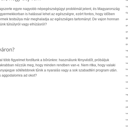
fo
fol
lágszerte egyre nagyobb népegészségügyi problémát jelent, és Magyarország
fü
r gyermekkorban is hatással lehet az egészségre, ezért fontos, hogy időben
yermek testsúlya már meghaladja az egészséges tartományt. De vajon honnan
glu
ünk túlsúlyról vagy elhízásról?
gy
gy
gy
gy
yáron?
haj
hán
 több figyelmet fordítunk a bőrünkre: használunk fényvédőt, próbáljuk
ház
gyakrabban nézzük meg, hogy minden rendben van-e. Nem ritka, hogy valaki
hi
 anyajegye sötétebbnek tűnik a nyaralás vagy a sok szabadtéri program után.
s aggodalomra ad okot?
ho
hűt
im
ing
isk
já
ka
kar
kér