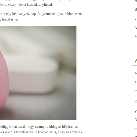
A
re, viszont lehet kezelni, enyhíteni.
B
mint egy hét, vagy tíz nap. A gyermekek gyakrabban esnek
v
lázzal is jár.
A
M
A
M
P
C
D
g
N
zefüggésben azzal, hogy mennyire hideg az időjárás, az
r
vez a vírus terjedésének. Ahogyan az is, hogy az emberek