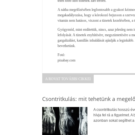
télen több időt töltenek zárt térben.
A nátha megelőzésében legfontosabb a gyakori kézmosás
megakadályozása, hogy a kórokozó bejusson a szervez
vitamin nem hatásos, viszont a tünetek kezelésében, a 
Gyógymód, mint említettük, nincs, azaz jelenleg nem is
lefolyását. A tünetek enyhítésére, megszüntetésére a me
gargalizálást, kamillás inhalálását ajánlják a leginkább.
bevethetünk.
Fotó:
pixabay.com
A ROVAT TOVÁBBI CIKKEI
Csontritkulás: mit tehetünk a megel
A csontritkulás hosszú év
hívja fel rá a figyelmet.
azonban sokat segíthet 