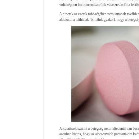
voltaképpen immunrendszerünk válaszreakciói a fertőzés
A tünetek az esetek többségében nem tartanak tovább 
áldozatul a náthának, és náluk gyakori, hogy a betegség 
A kutatások szerint a betegség nem feltétlenül van öss
azonban biztos, hogy az alacsonyabb páratartalom ked