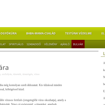
FOGYÓKÚRA
BABA-MAMA-CSALÁD
TESTÜNK VÉDELME
EL
OLAT
SPIRITUÁLIS
SZABADIDŐ
VÉLEMÉNY
AJÁNLÓ
BULVÁR
A
ára
k
a
,
orrfolyás
,
tünetek
,
tüsszögés
,
vírus
N
b
átha még komolyan szedi áldozatait. Kis túlzással minden
ással, köhögéssel küzd.
E
A
s vírusos fertőzés (rengetegféle vírus okozhatja), amely a
kahártyáját. Nincs rá gyógymód, a tüneteket, amelyek