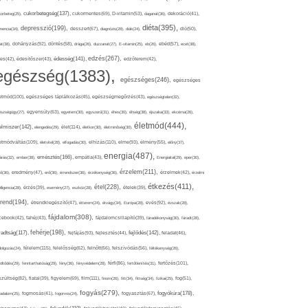
cukorbetegség(137),
orbeteg(25),
cukormentes(69),
D-vitamin(53),
daganat(36),
dekoráció(41),
diéta(395),
depresszió(199),
mencia(34),
desszert(67),
diagnózis(28),
diák(24),
dió(50),
dohányzás(92),
at(38),
döntés(58),
drága(26),
duzzanat(27),
E-vitamin(25),
eb(26),
ebéd(57),
ecet(38),
edzés(267),
édesség(141),
es(42),
édesítőszer(43),
edzőterem(42),
egészség(1383),
egészséges(246),
egészséges
etmód(100),
egészséges táplálkozás(45),
egészségmegőrzés(43),
egészségtelen(32),
észségügy(27),
egyensúly(63),
egyetem(30),
egyszerű(31),
éhes(30),
éhség(38),
éjszaka(33),
ekcéma(26),
életmód(444),
elmiszer(142),
élet(114),
elengedés(29),
életkor(30),
életminőség(30),
etmódváltás(109),
elhízás(110),
elme(93),
életvitel(28),
elfogadás(30),
élmény(55),
előny(37),
energia(487),
emésztés(166),
árás(32),
ember(38),
empátia(43),
Energiaital(29),
eper(30),
érzelem(211),
ő(36),
eredmény(47),
erő(36),
érrendszer(36),
érzékenység(36),
érzelmek(42),
érzelmi
étkezés(411),
étel(228),
elligencia(28),
érzés(39),
esemény(27),
eszköz(28),
ételek(39),
trend(194),
evés(92),
étrendkiegészítő(47),
étterem(24),
étvágy(34),
Európa(28),
évszak(28),
fájdalom(308),
cebook(42),
fahéj(43),
fájdalomcsillapító(39),
fáradékonyság(30),
fáradt(28),
fehérje(198),
radtság(117),
fejfájás(93),
fejlődés(142),
fejlesztés(44),
feladat(46),
félelem(115),
dolgozás(24),
felelősség(62),
felnőtt(66),
felszívódás(56),
féltékenység(26),
fertőzés(101),
töltődés(29),
fenntarthatóság(29),
fény(36),
fényvédelem(28),
férfi(86),
fertőtlenítés(31),
film(111),
szültség(82),
fiatal(39),
figyelem(69),
finom(26),
fitt(34),
fittség(34),
fizikai(25),
fog(51),
fogyás(279),
fogyókúra(178),
gadalom(25),
fogmosás(41),
fogorvos(24),
fogyasztás(67),