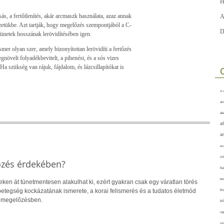
H
, a fertőtlenítés, akár arcmaszk használata, azaz annak
A
etükbe. Azt tartják, hogy megelőzés szempontjából a C-
D
tünetek hosszának lerövidítésében igen.
mer olyan szer, amely bizonyítottan lerövidíti a fertőzés
gnövelt folyadékbevitelt, a pihenést, és a sós vizes
 Ha szükség van rájuk, fájdalom, és lázcsillapítókat is
A-v
akt
áll
a
a
arc
vi
őzés érdekében?
ba
bet
eken át tünetmentesen alakulhat ki, ezért gyakran csak egy váratlan törés
 A betegség kockázatának ismerete, a korai felismerés és a tudatos életmód
bi
a megelőzésben.
bő
cig
csí