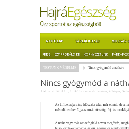
NYITÓLAP
TÁPLÁLKOZÁS
MOZGÁS-
FRISS
EZT PRÓBÁLD KI!
KÖRNYEZETÜNK
PÁRKAPCS
TESTÜNK VÉDELME
Nincs gyógymód a náthára
Nincs gyógymód a náth
Dátum: 2014.03.10., 19:32
Kulcsszavak:
fertőzés
,
köhögés
,
Náth
Az influenzajárvány időszaka talán már elmúlt, de a n
második ember fújja az orrát, tüsszög, fej- és torokfáj
A nátha vagy más összefoglaló nevén megfázás, meghűlé
felső légutakat támadja, az orr, a torok és a tüdő nyál