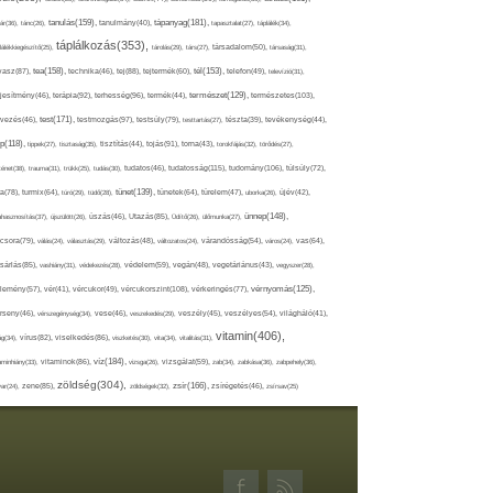
tápanyag(181),
tanulás(159),
ár(36),
tánc(26),
tanulmány(40),
tapasztalat(27),
táplálék(34),
táplálkozás(353),
lálékkiegészítő(25),
tárolás(29),
társ(27),
társadalom(50),
társaság(31),
tea(158),
tél(153),
vasz(87),
technika(46),
tej(88),
tejtermék(60),
telefon(49),
televízió(31),
terápia(92),
terhesség(96),
természet(129),
természetes(103),
ljesítmény(46),
termék(44),
test(171),
testmozgás(97),
rvezés(46),
testsúly(79),
testtartás(27),
tészta(39),
tevékenység(44),
pp(118),
tippek(27),
tisztaság(35),
tisztítás(44),
tojás(91),
torna(43),
torokfájás(32),
törődés(27),
tudatosság(115),
tudomány(106),
ténet(38),
trauma(31),
trükk(25),
tudás(30),
tudatos(46),
túlsúly(72),
tünet(139),
ra(78),
turmix(64),
túró(29),
tüdő(28),
tünetek(64),
türelem(47),
uborka(26),
újév(42),
ünnep(148),
ahasznosítás(37),
újszülött(26),
úszás(46),
Utazás(85),
Üdítő(26),
ülőmunka(27),
csora(79),
válás(24),
választás(29),
változás(48),
változatos(24),
várandósság(54),
város(24),
vas(64),
sárlás(85),
vashiány(31),
védekezés(28),
védelem(59),
vegán(48),
vegetáriánus(43),
vegyszer(28),
vércukorszint(108),
vérnyomás(125),
lemény(57),
vér(41),
vércukor(49),
vérkeringés(77),
rseny(46),
vérszegénység(34),
vese(46),
veszekedés(29),
veszély(45),
veszélyes(54),
világháló(41),
vitamin(406),
ág(34),
vírus(82),
viselkedés(86),
viszketés(30),
vita(34),
vitalitás(31),
víz(184),
aminhiány(33),
vitaminok(86),
vizsga(26),
vizsgálat(59),
zab(34),
zabkása(36),
zabpehely(36),
zöldség(304),
zsír(166),
ar(24),
zene(85),
zöldségek(32),
zsírégetés(46),
zsírsav(25)