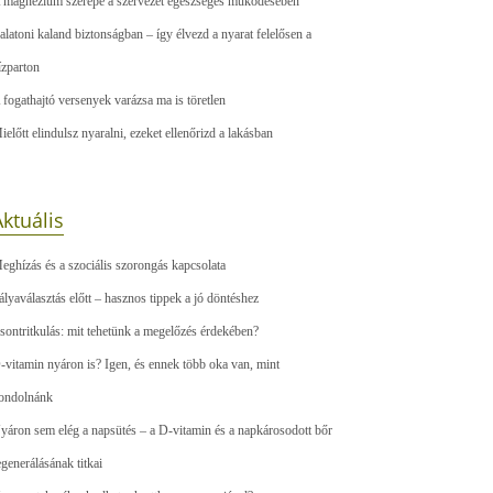
 magnézium szerepe a szervezet egészséges működésében
alatoni kaland biztonságban – így élvezd a nyarat felelősen a
ízparton
 fogathajtó versenyek varázsa ma is töretlen
ielőtt elindulsz nyaralni, ezeket ellenőrizd a lakásban
ktuális
eghízás és a szociális szorongás kapcsolata
ályaválasztás előtt – hasznos tippek a jó döntéshez
sontritkulás: mit tehetünk a megelőzés érdekében?
-vitamin nyáron is? Igen, és ennek több oka van, mint
ondolnánk
yáron sem elég a napsütés – a D-vitamin és a napkárosodott bőr
egenerálásának titkai