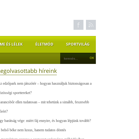
ME ÉS LÉLEK
ÉLETMÓD
SPORTVILÁG
Legolvasottabb híreink
z edzőpark nem játszótér – hogyan használjuk biztonságosan a
özösségi sporttereket?
arancsbőr ellen tudatosan – mit tehetünk a simább, feszesebb
őrért?
gy barátság vége: miért fáj ennyire, és hogyan lépjünk tovább?
 belső béke nem luxus, hanem tudatos döntés