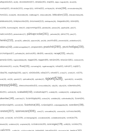
afigyelés(52),
ok(36),
okostelefon(57),
oktatás(40),
olaj(50),
olajos magvak(34),
olcsó(33),
olvasás(101),
orvos(164),
ívaolaj(42),
omega-3(31),
online(52),
orrfolyás(24),
orvostudomány(26),
thon(111),
önbizalom(122),
óvoda(26),
öltözködés(35),
önállóság(27),
önbecsülés(36),
önbizalomhiány(28),
önismeret(113),
értékelés(44),
önfejlesztés(59),
önkifejezés(26),
öregedés(46),
öröm(69),
z(109),
őszinteség(34),
ötlet(37),
pajzsmirigy(53),
pakolás(30),
panasz(25),
paprika(28),
pár(27),
párkapcsolat(241),
radicsom(52),
páratartalom(27),
pattanás(30),
pénz(74),
piac(27),
ihenés(210),
pizza(25),
pollen(32),
popcorn(35),
por(26),
pozitív(83),
prevenció(25),
probiotikum(37),
psziché(290),
pszichológia(230),
obléma(142),
problémamegoldás(27),
program(60),
recept(131),
zichológus(67),
puffadás(34),
pulzus(45),
rák(69),
reakció(33),
reflux(31),
generáció(46),
regenerálódás(28),
reggel(39),
reggeli(89),
reklám(39),
relaxáció(81),
rendszer(24),
Rost(131),
ndszeres(41),
rizs(34),
rozmaring(24),
rugalmasság(24),
ruha(42),
rutin(47),
sajt(67),
segítség(100),
séta(107),
láta(78),
sejt(27),
sérülés(58),
siker(67),
sírás(27),
smink(37),
só(70),
sport(528),
ozat(33),
sör(26),
spenót(27),
spiritualitás(28),
spórolás(37),
sportoló(31),
strand(35),
tressz(446),
sütemény(94),
stresszkezelés(53),
stresszoldás(34),
súly(25),
súlyzó(24),
szabadidő(142),
tés(91),
sütőtök(25),
szabadság(47),
szabály(25),
szabályok(24),
szájhigiénia(24),
akember(140),
szakítás(27),
Számítógép(46),
száraz(24),
szédülés(35),
székrekedés(25),
Szem(54),
Szénhidrát(181),
emélyiség(94),
szerelem(156),
szemét(32),
szépség(52),
szépségápolás(26),
szervezet(306),
zeretet(207),
szex(27),
szexualitás(25),
szezon(34),
szilveszter(48),
szív(109),
n(28),
színek(36),
szívbetegség(32),
szocializáció(30),
szódabikarbóna(35),
szokás(79),
szorongás(178),
okások(33),
szolárium(24),
szoptatás(33),
szórakozás(45),
szőlő(25),
szülés(70),
zülő(203),
tanács(161),
szülők(25),
szűrővizsgálat(34),
tablet(44),
takarítás(50),
támogatás(36),