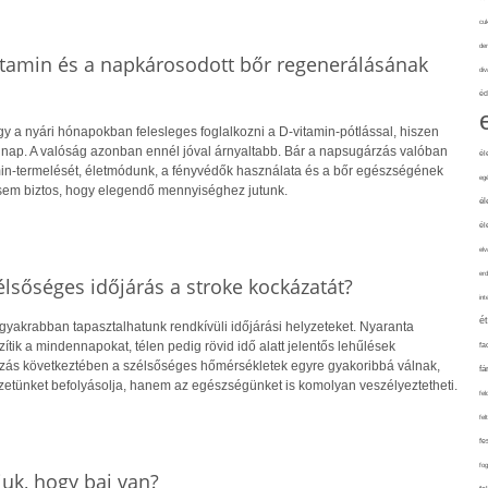
cuk
de
itamin és a napkárosodott bőr regenerálásának
div
éd
y a nyári hónapokban felesleges foglalkozni a D-vitamin-pótlással, hiszen
 nap. A valóság azonban ennél jóval árnyaltabb. Bár a napsugárzás valóban
él
amin-termelését, életmódunk, a fényvédők használata és a bőr egészségének
eg
sem biztos, hogy elegendő mennyiséghez jutunk.
él
él
elv
erd
lsőséges időjárás a stroke kockázatát?
int
é
gyakrabban tapasztalhatunk rendkívüli időjárási helyzeteket. Nyaranta
ik a mindennapokat, télen pedig rövid idő alatt jelentős lehűlések
fa
ozás következtében a szélsőséges hőmérsékletek egyre gyakoribbá válnak,
fá
etünket befolyásolja, hanem az egészségünket is komolyan veszélyeztetheti.
fel
fel
fe
fo
uk, hogy baj van?