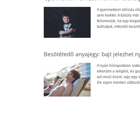
A gyermekkori elhízás vi
sem kivétel. A túlsúly má
felismerjük, ha egy kisg
tudhatjuk, mikortól beszél
Besötétedő anyajegy: bajt jelezhet n
A nyári hónapokban sokkal
elkerülni a leégést, és 
azt veszi észre: egy-egy
De vajon minden változá