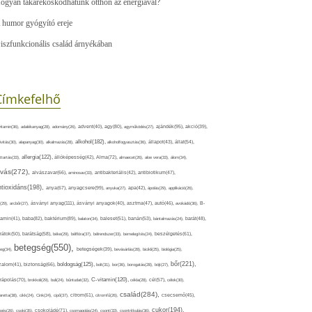
ogyan takarékoskodhatunk otthon az energiával?
 humor gyógyító ereje
iszfunkcionális család árnyékában
Címkefelhő
ajándék(95),
itamin(36),
adalékanyag(28),
adomány(26),
advent(40),
agy(80),
agyműködés(27),
akció(39),
alkohol(182),
ivitás(30),
alapanyag(30),
alkalmazás(28),
alkoholfogyasztás(36),
állapot(43),
állat(54),
allergia(122),
attartás(33),
állóképesség(42),
Alma(72),
almaecet(26),
aloe vera(33),
álom(34),
lvás(272),
alvászavar(66),
aminosav(33),
antibakteriális(42),
antibiotikum(47),
ntioxidáns(198),
anyagcsere(99),
anya(67),
anyuka(27),
apa(42),
ápolás(29),
applikáció(26),
ásványi anyag(111),
(29),
arcbőr(27),
ásványi anyagok(40),
asztma(47),
autó(46),
avokádó(36),
B-
tamin(41),
baba(82),
baktérium(89),
balaton(34),
baleset(51),
banán(53),
bántalmazás(24),
barát(48),
rátok(50),
barátság(58),
béke(29),
bélflóra(37),
bélrendszer(33),
bemelegítés(24),
beszélgetés(61),
betegség(550),
eg(34),
betegségek(39),
bevásárlás(28),
bicikli(25),
biológia(25),
bőr(221),
boldogság(125),
zalom(41),
biztonság(66),
bolt(31),
bor(36),
borogatás(28),
böjt(27),
C-vitamin(120),
rápolás(70),
brokkoli(29),
buli(24),
bűntudat(32),
cékla(28),
cél(57),
célok(30),
család(284),
aretta(38),
cikk(24),
Cink(24),
cipő(37),
citrom(61),
citromfű(26),
csecsemő(45),
cukor(194),
pés(26),
csoki(35),
csokoládé(71),
csomagolás(24),
csont(33),
csontritkulás(36),