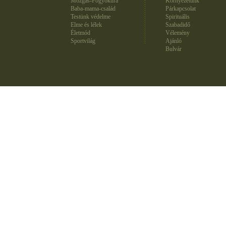
Mozgás-Fogyókúra
Környezetünk
Baba-mama-család
Párkapcsolat
Testünk védelme
Spirituális
Elme és lélek
Szabadidő
Életmód
Vélemény
Sportvilág
Ajánló
Bulvár