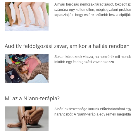
A nyári forróság nemcsak fáradtságot, fokozott 
számára egy kellemetlen, mégis gyakori problé
tapasztalják, hogy estére szűkebb lesz a cipőjük
Auditív feldolgozási zavar, amikor a hallás rendbe
Sokan kérdeznek vissza, ha nem értik mit mondu
inkább egy feldolgozási zavar okozza.
Mi az a Niann-terápia?
A bőrünk feszessége korunk előrehaladtával egy
narancsbőr. A Niann-terápia egy remek megoldás