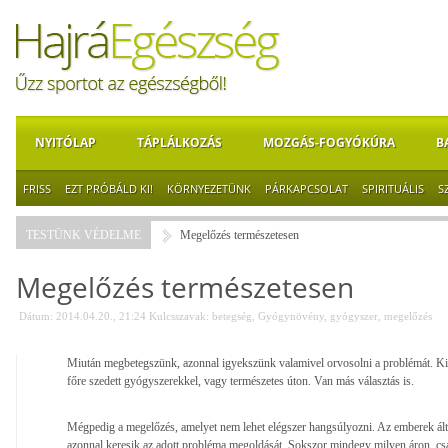
NYITÓLAP
TÁPLÁLKOZÁS
MOZGÁS-FOGYÓKÚRA
B
FRISS
EZT PRÓBÁLD KI!
KÖRNYEZETÜNK
PÁRKAPCSOLAT
SPIRITUÁLIS
S
TESTÜNK VÉDELME
Megelőzés természetesen
Megelőzés természetesen
Dátum: 2014.04.20., 21:24
Kulcsszavak:
betegség
,
Gyógynövény
,
gyógyszer
,
megelőzés
Miután megbetegszünk, azonnal igyekszünk valamivel orvosolni a problémát. Ki-
főre szedett gyógyszerekkel, vagy természetes úton. Van más választás is.
Mégpedig a megelőzés, amelyet nem lehet elégszer hangsúlyozni. Az emberek ál
azonnal keresik az adott probléma megoldását. Sokszor mindegy milyen áron, csa