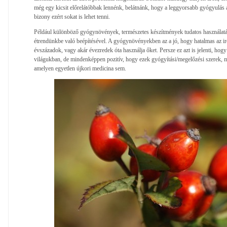
még egy kicsit előrelátóbbak lennénk, belátnánk, hogy a leggyorsabb gyógyulás
bizony ezért sokat is lehet tenni.
Például különböző gyógynövények, természetes készítmények tudatos használatá
étrendünkbe való beépítésével. A gyógynövényekben az a jó, hogy hatalmas az i
évszázadok, vagy akár évezredek óta használja őket. Persze ez azt is jelenti, hogy
világukban, de mindenképpen pozitív, hogy ezek gyógyítási/megelőzési szerek, m
amelyen egyetlen újkori medicina sem.