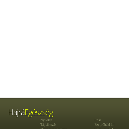
Nyitólap
Friss
Táplálkozás
Ezt próbáld ki!