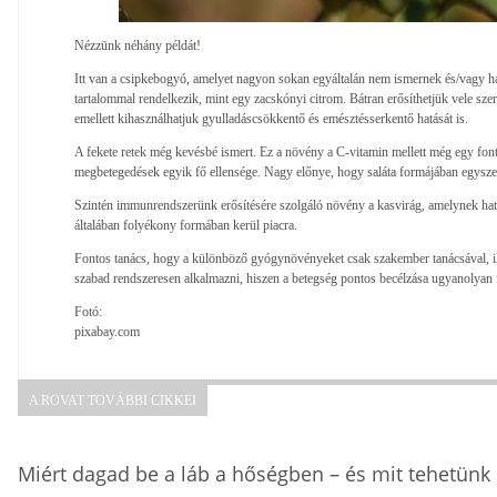
Nézzünk néhány példát!
Itt van a csipkebogyó, amelyet nagyon sokan egyáltalán nem ismernek és/vagy h
tartalommal rendelkezik, mint egy zacskónyi citrom. Bátran erősíthetjük vele szer
emellett kihasználhatjuk gyulladáscsökkentő és emésztésserkentő hatását is.
A fekete retek még kevésbé ismert. Ez a növény a C-vitamin mellett még egy fonto
megbetegedések egyik fő ellensége. Nagy előnye, hogy saláta formájában egysze
Szintén immunrendszerünk erősítésére szolgáló növény a kasvirág, amelynek hat
általában folyékony formában kerül piacra.
Fontos tanács, hogy a különböző gyógynövényeket csak szakember tanácsával, ille
szabad rendszeresen alkalmazni, hiszen a betegség pontos becélzása ugyanolyan 
Fotó:
pixabay.com
A ROVAT TOVÁBBI CIKKEI
Miért dagad be a láb a hőségben – és mit tehetünk 