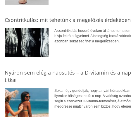
Csontritkulás: mit tehetünk a megelőzés érdekében
A csontritkulás hosszú éveken át tünetmentesen a
hívja fel rá a figyelmet. A betegség kockázatána
azonban sokat segíthet a megelőzésben.
Nyáron sem elég a napsütés – a D-vitamin és a na
titkai
Sokan úgy gondolják, hogy a nyári hónapokban f
ilyenkor bőségesen süt a nap. A valóság azonba
segíti a szervezet D-vitamin-termelését, életm
megőrzése miatt nyáron sem biztos, hogy eleg