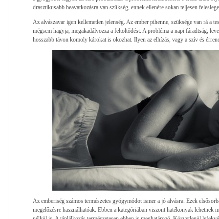
drasztikusabb beavatkozásra van szükség, ennek ellenére sokan teljesen felesleg
Az alvászavar igen kellemetlen jelenség. Az ember pihenne, szüksége van rá a tes
mégsem hagyja, megakadályozza a feltöltődést. A probléma a napi fáradtság, lever
hosszabb távon komoly károkat is okozhat. Ilyen az elhízás, vagy a szív és érren
Az emberiség számos természetes gyógymódot ismer a jó alvásra. Ezek elsősorb
megelőzésre használhatóak. Ebben a kategóriában viszont hatékonyak lehetnek m
nélkül is. A táplálkozás természetesen ebben is meghatározó. Közvetlenül lefekv