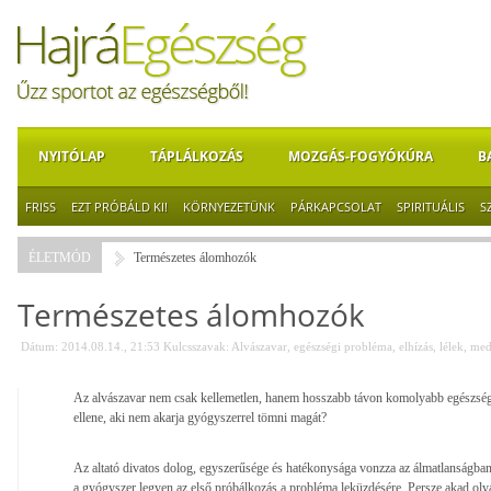
NYITÓLAP
TÁPLÁLKOZÁS
MOZGÁS-FOGYÓKÚRA
B
FRISS
EZT PRÓBÁLD KI!
KÖRNYEZETÜNK
PÁRKAPCSOLAT
SPIRITUÁLIS
S
ÉLETMÓD
Természetes álomhozók
Természetes álomhozók
Dátum: 2014.08.14., 21:53
Kulcsszavak:
Alvászavar
,
egészségi probléma
,
elhízás
,
lélek
,
med
Az alvászavar nem csak kellemetlen, hanem hosszabb távon komolyabb egészségi
ellene, aki nem akarja gyógyszerrel tömni magát?
Az altató divatos dolog, egyszerűsége és hatékonysága vonzza az álmatlanságb
a gyógyszer legyen az első próbálkozás a probléma leküzdésére. Persze akad oly