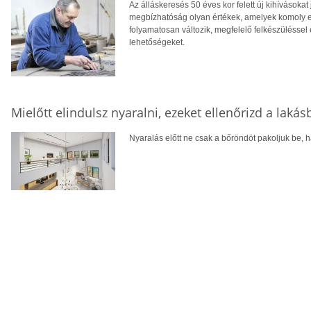
Az álláskeresés 50 éves kor felett új kihívásokat
megbízhatóság olyan értékek, amelyek komoly el
folyamatosan változik, megfelelő felkészüléssel 
lehetőségeket.
Mielőtt elindulsz nyaralni, ezeket ellenőrizd a laká
Nyaralás előtt ne csak a bőröndöt pakoljuk be, ha