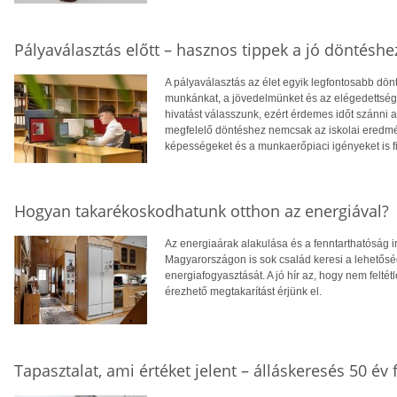
Pályaválasztás előtt – hasznos tippek a jó döntéshe
A pályaválasztás az élet egyik legfontosabb dö
munkánkat, a jövedelmünket és az elégedettség
hivatást válasszunk, ezért érdemes időt szánni
megfelelő döntéshez nemcsak az iskolai eredm
képességeket és a munkaerőpiaci igényeket is f
Hogyan takarékoskodhatunk otthon az energiával?
Az energiaárak alakulása és a fenntarthatóság i
Magyarországon is sok család keresi a lehetősé
energiafogyasztását. A jó hír az, hogy nem feltétl
érezhető megtakarítást érjünk el.
Tapasztalat, ami értéket jelent – álláskeresés 50 év f