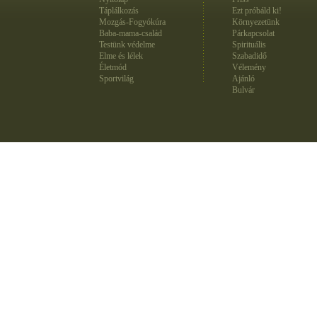
Táplálkozás
Ezt próbáld ki!
Mozgás-Fogyókúra
Környezetünk
Baba-mama-család
Párkapcsolat
Testünk védelme
Spirituális
Elme és lélek
Szabadidő
Életmód
Vélemény
Sportvilág
Ajánló
Bulvár