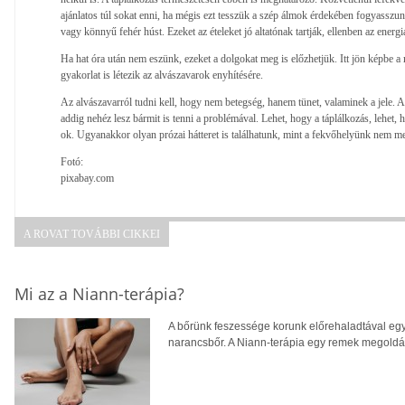
ajánlatos túl sokat enni, ha mégis ezt tesszük a szép álmok érdekében fogyasszunk
vagy könnyű fehér húst. Ezeket az ételeket jó altatónak tartják, ellenben az energ
Ha hat óra után nem eszünk, ezeket a dolgokat meg is előzhetjük. Itt jön képbe a
gyakorlat is létezik az alvászavarok enyhítésére.
Az alvászavarról tudni kell, hogy nem betegség, hanem tünet, valaminek a jele. A
addig nehéz lesz bármit is tenni a problémával. Lehet, hogy a táplálkozás, lehet, 
ok. Ugyanakkor olyan prózai hátteret is találhatunk, mint a fekvőhelyünk nem me
Fotó:
pixabay.com
A ROVAT TOVÁBBI CIKKEI
Mi az a Niann-terápia?
A bőrünk feszessége korunk előrehaladtával egy
narancsbőr. A Niann-terápia egy remek megoldás