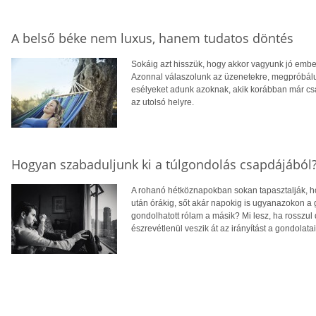
A belső béke nem luxus, hanem tudatos döntés
Sokáig azt hisszük, hogy akkor vagyunk jó embe
Azonnal válaszolunk az üzenetekre, megpróbálun
esélyeket adunk azoknak, akik korábban már csa
az utolsó helyre.
Hogyan szabaduljunk ki a túlgondolás csapdájából
A rohanó hétköznapokban sokan tapasztalják, ho
után órákig, sőt akár napokig is ugyanazokon a
gondolhatott rólam a másik? Mi lesz, ha rosszul
észrevétlenül veszik át az irányítást a gondolatain