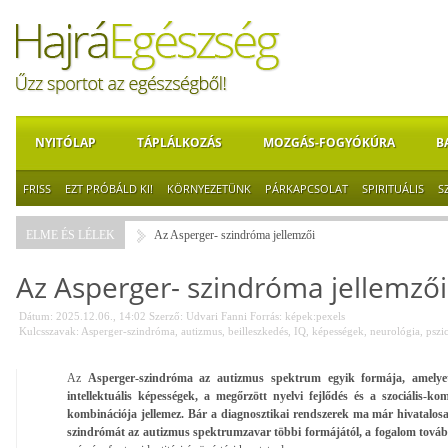
NYITÓLAP
TÁPLÁLKOZÁS
MOZGÁS-FOGYÓKÚRA
B
FRISS
EZT PRÓBÁLD KI!
KÖRNYEZETÜNK
PÁRKAPCSOLAT
SPIRITUÁLIS
S
ELME ÉS LÉLEK
Az Asperger- szindróma jellemzői
Az Asperger- szindróma jellemzői
Dátum: 2025.12.06., 14:02
Szerző:
Udvari Fanni
Forrás:
képek:pexels
Kulcsszavak:
Asperger-szindróma
,
autizmus
,
beilleszkedés
,
IQ
,
képességek
,
neurológia
,
pszi
Az
Asperger-szindróma az autizmus spektrum egyik formája, amel
intellektuális képességek, a megőrzött nyelvi fejlődés és a szociális-k
kombinációja jellemez. Bár a diagnosztikai rendszerek ma már hivatalosa
szindrómát az autizmus spektrumzavar többi formájától, a fogalom továb