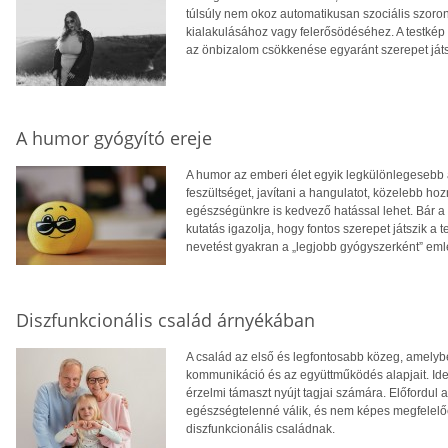
túlsúly nem okoz automatikusan szociális szoro
kialakulásához vagy felerősödéséhez. A testkép
az önbizalom csökkenése egyaránt szerepet ját
A humor gyógyító ereje
A humor az emberi élet egyik legkülönlegesebb 
feszültséget, javítani a hangulatot, közelebb 
egészségünkre is kedvező hatással lehet. Bár a 
kutatás igazolja, hogy fontos szerepet játszik a 
nevetést gyakran a „legjobb gyógyszerként” eml
Diszfunkcionális család árnyékában
A család az első és legfontosabb közeg, amelyb
kommunikáció és az együttműködés alapjait. Ideá
érzelmi támaszt nyújt tagjai számára. Előfordul
egészségtelenné válik, és nem képes megfelelően
diszfunkcionális családnak.