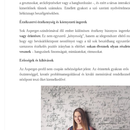
a gesztusokat, arckifejezéseket vagy a hanghordozást –, és ezért a társas interak
kimerítőnek tűnnek számukra. Emellett gyakori a szó szerinti nyelvértelmezé
hétköznapi beszélgetésekben.
Érzékszervi érzékenység és környezeti ingerek
Sok Asperger-szindrómával élő ember különösen érzékeny bizonyos ingerekr
vagy érintésre.
Ez nem egyszerű „kényesség”, hanem az idegrendszer eltérő reak
hogy egy bevásárlóközpont neonfényei vagy a túl sok beszédhang egyszerűen
szenzoros érzékelés pozitív irányban is eltérhet:
sokan élveznek olyan részle
vesznek
– hangszínek finomságait, mintázatokat, ritmusokat.
Erősségek és kihívások
Az Asperger-profil nem csupán nehézségeket jelent. Az érintettek gyakran erős l
őszinteséggel, kreatív problémamegoldással és kiváló memóriával rendelkeznek
nézőpont teszi őket kiemelkedővé.