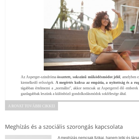
Az Asperger-szindróma
összetett, sokszínű működésmódot jelöl
, amelyben e
kiemelkedő erősségek.
A megértés kulcsa az empátia, a nyitottság és a ru
tágabban értelmezni a „normálist”, akkor nemcsak az Aspergerrel élő emberek
gazdagabbak leszünk a különböző gondolkodásmódok sokfélesége által.
A ROVAT TOVÁBBI CIKKEI
Meghízás és a szociális szorongás kapcsolata
A meghízás nemcsak fizikai, hanem lelki és tár