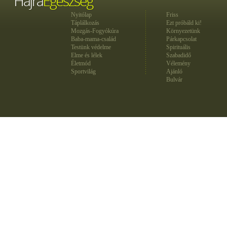
Nyitólap
Friss
Táplálkozás
Ezt próbáld ki!
Mozgás-Fogyókúra
Környezetünk
Baba-mama-család
Párkapcsolat
Testünk védelme
Spirituális
Elme és lélek
Szabadidő
Életmód
Vélemény
Sportvilág
Ajánló
Bulvár