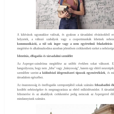
A kihívások ugyanakkor valósak, és gyakran a társadalmi elvárásokból er
helyzetek, a változó szabályok vagy a csoportmunkák lehetnek nehe
kommunikáció, a túl sok inger vagy a nem egyértelmű feladatleírás j
megértése és alkalmazkodása azonban jelentősen csökkentheti ezeket a nehézsége
Identitás, elfogadás és társadalmi szemlélet
Az Asperger-szindróma megítélése az utóbbi években sokat változott. E
hangsúlyozza, hogy nem „hiba” vagy „hiányosság”, hanem egy eltérő neurotipi
szemlélete szerint
a különböző idegrendszeri típusok egyenértékűek
, és m
társadalom egészéhez.
Az önazonosság és önelfogadás szempontjából sokak számára
felszabadító é
korábbi nehézségekre és megmagyarázza az eltérő működésmódot. A társadalm
felismerése és az akadályok csökkentése pedig nemcsak az Aspergerrel él
mindannyiunk számára.