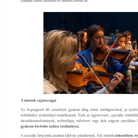
számára fontos identitási és önértési keretet ad.
A tünetek sajátosságai
Az Aspergerrel élő személyek gyakran átlag feletti intelligenciával, jó nye
érdeklődési területekkel rendelkeznek. Ezek az úgynevezett „speciális érdekl
társadalomtudományok, technológia, művészet vagy akár nagyon specifikus
gyakran kivételes tudást eredményez.
A szociális helyzetek azonban kihívást jelenthetnek. Sok érintet
t nehezebben ért