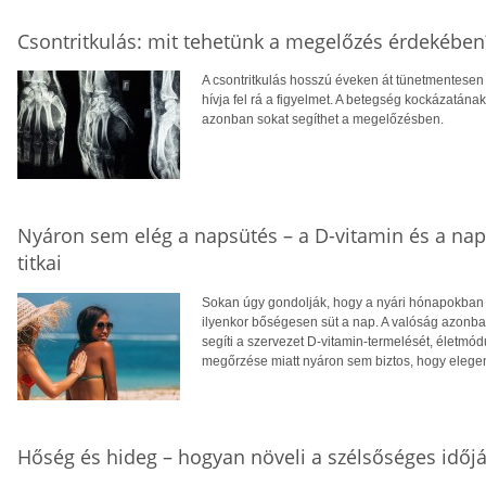
Csontritkulás: mit tehetünk a megelőzés érdekében
A csontritkulás hosszú éveken át tünetmentesen a
hívja fel rá a figyelmet. A betegség kockázatána
azonban sokat segíthet a megelőzésben.
Nyáron sem elég a napsütés – a D-vitamin és a na
titkai
Sokan úgy gondolják, hogy a nyári hónapokban f
ilyenkor bőségesen süt a nap. A valóság azonba
segíti a szervezet D-vitamin-termelését, életm
megőrzése miatt nyáron sem biztos, hogy eleg
Hőség és hideg – hogyan növeli a szélsőséges időjá