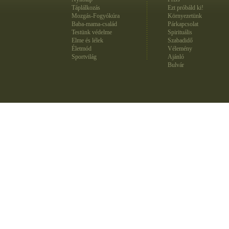
Táplálkozás
Ezt próbáld ki!
Mozgás-Fogyókúra
Környezetünk
Baba-mama-család
Párkapcsolat
Testünk védelme
Spirituális
Elme és lélek
Szabadidő
Életmód
Vélemény
Sportvilág
Ajánló
Bulvár