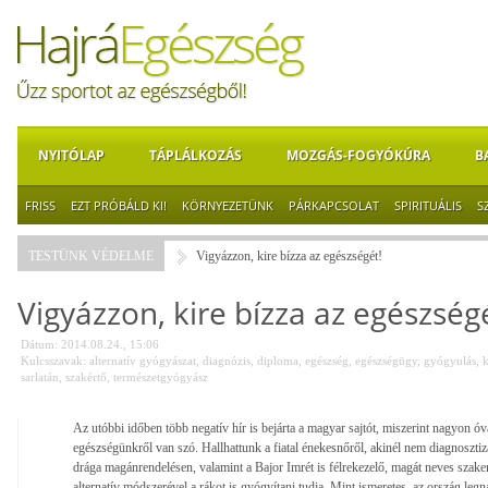
NYITÓLAP
TÁPLÁLKOZÁS
MOZGÁS-FOGYÓKÚRA
B
FRISS
EZT PRÓBÁLD KI!
KÖRNYEZETÜNK
PÁRKAPCSOLAT
SPIRITUÁLIS
S
TESTÜNK VÉDELME
Vigyázzon, kire bízza az egészségét!
Vigyázzon, kire bízza az egészség
Dátum: 2014.08.24., 15:06
Kulcsszavak:
alternatív gyógyászat
,
diagnózis
,
diploma
,
egészség
,
egészségügy
,
gyógyulás
,
k
sarlatán
,
szakértő
,
természetgyógyász
Az utóbbi időben több negatív hír is bejárta a magyar sajtót, miszerint nagyon óv
egészségünkről van szó. Hallhattunk a fiatal énekesnőről, akinél nem diagnoszti
drága magánrendelésen, valamint a Bajor Imrét is félrekezelő, magát neves szakem
alternatív módszerével a rákot is gyógyítani tudja. Mint ismeretes, az ország leg