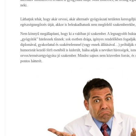
neki.
Láthatjuk tehát, hogy akár orvosi, akár alternatív gyógyászati területen keresgélj
egészségmegőrzés útját, akkor is beleakadhatunk nem megfelelő szakemberekbe, 
Nem könnyű megállapítani, hogy ki a valóban jó szakember. A legnagyobb buktató
„gyógyítók” hitelesnek tűnnek: sok esetben drága, igényes rendelőkben fogadják a
diplomával, gyakorlattal és szakértelemmel (vagy ennek állításával…) próbálják 
humoristát kezelő férfi esetéből is kiderült, hiába adják a nevüket hírességek, is
orvos/természetgyógyász jó szakember. Mindez sajnos nem közvetlen forrás, és 
pontos hátterét.