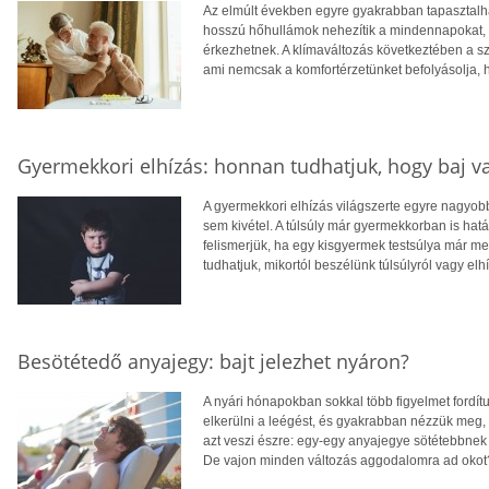
Az elmúlt években egyre gyakrabban tapasztalhat
hosszú hőhullámok nehezítik a mindennapokat, té
érkezhetnek. A klímaváltozás következtében a 
ami nemcsak a komfortérzetünket befolyásolja, 
Gyermekkori elhízás: honnan tudhatjuk, hogy baj v
A gyermekkori elhízás világszerte egyre nagyo
sem kivétel. A túlsúly már gyermekkorban is hatá
felismerjük, ha egy kisgyermek testsúlya már 
tudhatjuk, mikortól beszélünk túlsúlyról vagy elh
Besötétedő anyajegy: bajt jelezhet nyáron?
A nyári hónapokban sokkal több figyelmet fordít
elkerülni a leégést, és gyakrabban nézzük meg,
azt veszi észre: egy-egy anyajegye sötétebbnek 
De vajon minden változás aggodalomra ad okot