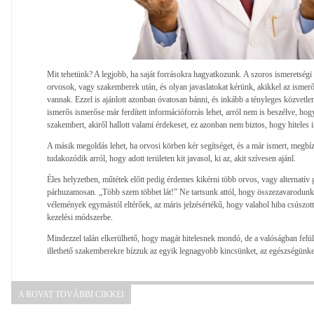
Mit tehetünk? A legjobb, ha saját forrásokra hagyatkozunk. A szoros ismeretség
orvosok, vagy szakemberek után, és olyan javaslatokat kérünk, akikkel az ismerős
vannak. Ezzel is ajánlott azonban óvatosan bánni, és inkább a tényleges közvetle
ismerős ismerőse már ferdített információforrás lehet, arról nem is beszélve, hog
szakembert, akiről hallott valami érdekeset, ez azonban nem biztos, hogy hiteles i
A másik megoldás lehet, ha orvosi körben kér segítséget, és a már ismert, megbí
tudakozódik arról, hogy adott területen kit javasol, ki az, akit szívesen ajánl.
Éles helyzetben, műtétek előtt pedig érdemes kikérni több orvos, vagy alternatív
párhuzamosan. „Több szem többet lát!” Ne tartsunk attól, hogy összezavarodunk 
vélemények egymástól eltérőek, az máris jelzésértékű, hogy valahol hiba csúszott
kezelési módszerbe.
Mindezzel talán elkerülhető, hogy magát hitelesnek mondó, de a valóságban felül
illethető szakemberekre bízzuk az egyik legnagyobb kincsünket, az egészségünke
A ROVAT TOVÁBBI CIKKEI