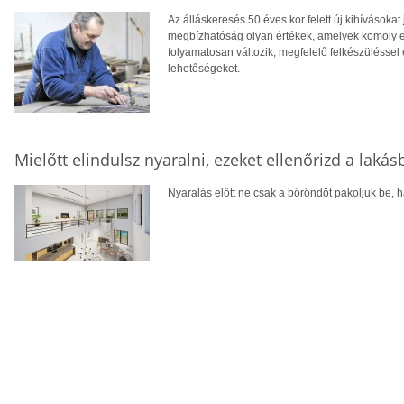
Az álláskeresés 50 éves kor felett új kihívásokat
megbízhatóság olyan értékek, amelyek komoly el
folyamatosan változik, megfelelő felkészüléssel 
lehetőségeket.
Mielőtt elindulsz nyaralni, ezeket ellenőrizd a laká
Nyaralás előtt ne csak a bőröndöt pakoljuk be, ha