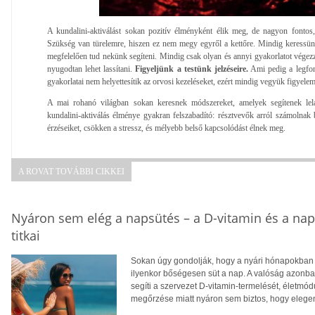
A kundalini-aktiválást sokan pozitív élményként élik meg, de nagyon fonto
Szükség van türelemre, hiszen ez nem megy egyről a kettőre. Mindig keressün
megfelelően tud nekünk segíteni. Mindig csak olyan és annyi gyakorlatot végez
nyugodtan lehet lassítani.
Figyeljünk a testünk jelzéseire.
Ami pedig a legfon
gyakorlatai nem helyettesítik az orvosi kezeléseket, ezért mindig vegyük figyele
A mai rohanó világban sokan keresnek módszereket, amelyek segítenek lel
kundalini-aktiválás élménye gyakran felszabadító: résztvevők arról számolnak
érzéseiket, csökken a stressz, és mélyebb belső kapcsolódást élnek meg.
A ROVAT TOVÁBBI CIKKEI
Nyáron sem elég a napsütés – a D-vitamin és a na
titkai
Sokan úgy gondolják, hogy a nyári hónapokban f
ilyenkor bőségesen süt a nap. A valóság azonba
segíti a szervezet D-vitamin-termelését, életm
megőrzése miatt nyáron sem biztos, hogy eleg