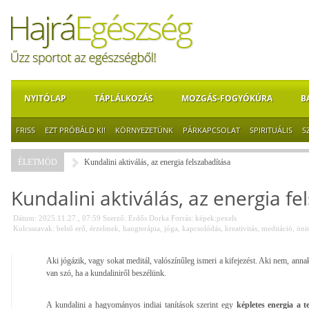
NYITÓLAP
TÁPLÁLKOZÁS
MOZGÁS-FOGYÓKÚRA
B
FRISS
EZT PRÓBÁLD KI!
KÖRNYEZETÜNK
PÁRKAPCSOLAT
SPIRITUÁLIS
S
ÉLETMÓD
Kundalini aktiválás, az energia felszabadítása
Kundalini aktiválás, az energia fe
Dátum: 2025.11.27., 07:59
Szerző:
Erdős Dorka
Forrás:
képek:pexels
Kulcsszavak:
belső erő
,
érzelmek
,
hangterápia
,
jóga
,
kapcsolódás
,
kreativitás
,
meditáció
,
öni
Aki jógázik, vagy sokat meditál, valószínűleg ismeri a kifejezést. Aki nem, annak
van szó, ha a kundaliniről beszélünk.
A kundalini a hagyományos indiai tanítások szerint egy
képletes energia a t