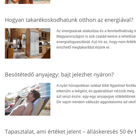
Hogyan takarékoskodhatunk otthon az energiával?
Az energiaárak alakulása és a fenntarthatóság i
Magyarországon is sok család keresi a lehetősé
energiafogyasztását. A jó hír az, hogy nem feltétl
érezhető megtakarítást érjünk el.
Besötétedő anyajegy: bajt jelezhet nyáron?
A nyári hónapokban sokkal több figyelmet fordít
elkerülni a leégést, és gyakrabban nézzük meg,
azt veszi észre: egy-egy anyajegye sötétebbnek 
De vajon minden változás aggodalomra ad okot
Tapasztalat, ami értéket jelent – álláskeresés 50 év f