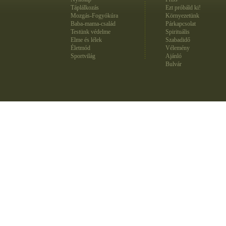
Táplálkozás
Ezt próbáld ki!
Mozgás-Fogyókúra
Környezetünk
Baba-mama-család
Párkapcsolat
Testünk védelme
Spirituális
Elme és lélek
Szabadidő
Életmód
Vélemény
Sportvilág
Ajánló
Bulvár