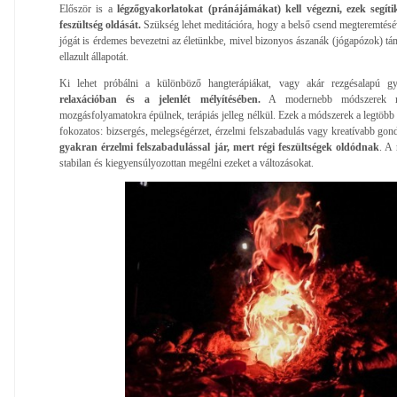
Először is a
légzőgyakorlatokat (pránájámákat) kell végezni, ezek segíti
feszültség oldását.
Szükség lehet meditációra, hogy a belső csend megteremtésév
jógát is érdemes bevezetni az életünkbe, mivel bizonyos ászanák (jógapózok) tá
ellazult állapotát.
Ki lehet próbálni a különböző hangterápiákat, vagy akár rezgésalapú gy
relaxációban és a jelenlét mélyítésében.
A modernebb módszerek már
mozgásfolyamatokra épülnek, terápiás jelleg nélkül. Ezek a módszerek a legtöbb
fokozatos: bizsergés, melegségérzet, érzelmi felszabadulás vagy kreatívabb go
gyakran érzelmi felszabadulással jár, mert régi feszültségek oldódnak
. A 
stabilan és kiegyensúlyozottan megélni ezeket a változásokat.