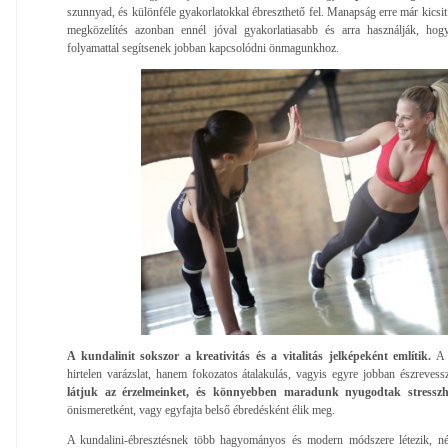
szunnyad, és különféle gyakorlatokkal ébreszthető fel. Manapság erre már kicsi
megközelítés azonban ennél jóval gyakorlatiasabb és arra használják, hogy
folyamattal segítsenek jobban kapcsolódni önmagunkhoz.
A kundalinit sokszor a kreativitás és a vitalitás jelképeként említik.
A 
hirtelen varázslat, hanem fokozatos átalakulás, vagyis egyre jobban észrevessz
látjuk az érzelmeinket, és könnyebben maradunk nyugodtak stresszh
önismeretként, vagy egyfajta belső ébredésként élik meg.
A kundalini-ébresztésnek több hagyományos és modern módszere létezik, né