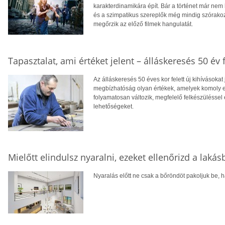
karakterdinamikára épít. Bár a történet már nem 
és a szimpatikus szereplők még mindig szórakoz
megőrzik az előző filmek hangulatát.
Tapasztalat, ami értéket jelent – álláskeresés 50 év f
Az álláskeresés 50 éves kor felett új kihívásokat
megbízhatóság olyan értékek, amelyek komoly el
folyamatosan változik, megfelelő felkészüléssel 
lehetőségeket.
Mielőtt elindulsz nyaralni, ezeket ellenőrizd a laká
Nyaralás előtt ne csak a bőröndöt pakoljuk be, ha