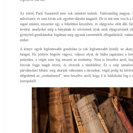
Az íróról, Paeli Suutariról nem sok mindent tudunk. Valószínűleg magyar, 
művésznév, és nem kíván sok egyebet elárulni magáról. De ez mit sem von le a k
ragad minket, miszerint egy a felnőttkor küszöbén, és eljegyzése előtt álló f
leveleit, amelyeket még a bátyjának és nővérének írtak azok eljegyzésének id
gyönyörű gondolatokat fogalmaz meg egymás szeretetéről, elfogadásáról, valamin
ember.
A könyv egyik legfontosabb gondolata (a sok legfontosabb közül): ne akarj 
faragni. Ha pöttyös bögrére vágysz, válassz olyat, de hiába ragasztasz a krist
pöttyöket, a végén nem fog tetszeni az eredmény. Nem is beszélve arról, ho
furcsán fogja magát érezni, és elveszik a tündöklése. Ez a szép metafora
párválasztási hibára: meg akarjuk változtatni a társunkat, végül pedig ha kéré
elégedettek az „eredménnyel”, nem beszélve arról, hogy ő is fuldokolni fog a ma
szerepektől.