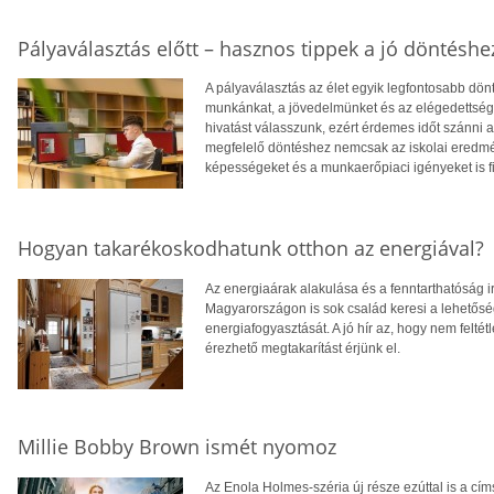
Pályaválasztás előtt – hasznos tippek a jó döntéshe
A pályaválasztás az élet egyik legfontosabb dö
munkánkat, a jövedelmünket és az elégedettség
hivatást válasszunk, ezért érdemes időt szánni
megfelelő döntéshez nemcsak az iskolai eredm
képességeket és a munkaerőpiaci igényeket is f
Hogyan takarékoskodhatunk otthon az energiával?
Az energiaárak alakulása és a fenntarthatóság i
Magyarországon is sok család keresi a lehetősé
energiafogyasztását. A jó hír az, hogy nem feltétl
érezhető megtakarítást érjünk el.
Millie Bobby Brown ismét nyomoz
Az Enola Holmes-széria új része ezúttal is a cí