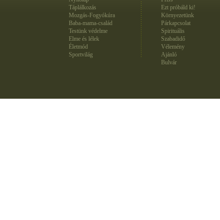
Táplálkozás
Ezt próbáld ki!
Mozgás-Fogyókúra
Környezetünk
Baba-mama-család
Párkapcsolat
Testünk védelme
Spirituális
Elme és lélek
Szabadidő
Életmód
Vélemény
Sportvilág
Ajánló
Bulvár