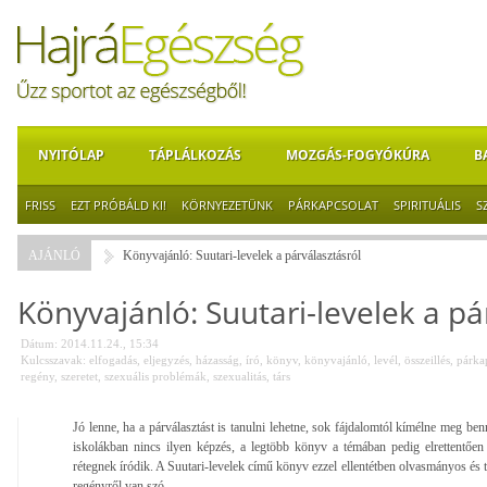
NYITÓLAP
TÁPLÁLKOZÁS
MOZGÁS-FOGYÓKÚRA
B
FRISS
EZT PRÓBÁLD KI!
KÖRNYEZETÜNK
PÁRKAPCSOLAT
SPIRITUÁLIS
S
AJÁNLÓ
Könyvajánló: Suutari-levelek a párválasztásról
Könyvajánló: Suutari-levelek a pá
Dátum: 2014.11.24., 15:34
Kulcsszavak:
elfogadás
,
eljegyzés
,
házasság
,
író
,
könyv
,
könyvajánló
,
levél
,
összeillés
,
párka
regény
,
szeretet
,
szexuális problémák
,
szexualitás
,
társ
Jó lenne, ha a párválasztást is tanulni lehetne, sok fájdalomtól kímélne meg ben
iskolákban nincs ilyen képzés, a legtöbb könyv a témában pedig elrettentő
rétegnek íródik. A Suutari-levelek című könyv ezzel ellentétben olvasmányos és t
regényről van szó.