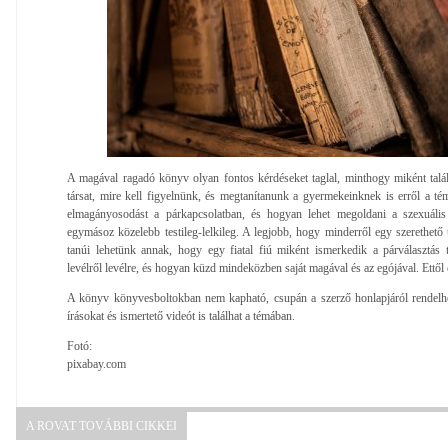
A magával ragadó könyv olyan fontos kérdéseket taglal, minthogy miként talá
társat, mire kell figyelnünk, és megtanítanunk a gyermekeinknek is erről a t
elmagányosodást a párkapcsolatban, és hogyan lehet megoldani a szexuális
egymásoz közelebb testileg-lelkileg. A legjobb, hogy minderről egy szerethető 
tanúi lehetünk annak, hogy egy fiatal fiú miként ismerkedik a párválasztás 
levélről levélre, és hogyan küzd mindeközben saját magával és az egójával. Ettől 
A könyv könyvesboltokban nem kapható, csupán a szerző honlapjáról rendelhe
írásokat és ismertető videót is találhat a témában.
Fotó:
pixabay.com
A ROVAT TOVÁBBI CIKKEI