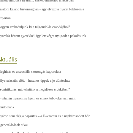
ielőtt elindulsz nyaralni, ezeket ellenőrizd a lakásban
alatoni kaland biztonságban – így élvezd a nyarat felelősen a
ízparton
ogyan szabaduljunk ki a túlgondolás csapdájából?
yaralás három gyerekkel: így lett végre nyugodt a pakolásunk
ktuális
eghízás és a szociális szorongás kapcsolata
ályaválasztás előtt – hasznos tippek a jó döntéshez
sontritkulás: mit tehetünk a megelőzés érdekében?
-vitamin nyáron is? Igen, és ennek több oka van, mint
ondolnánk
yáron sem elég a napsütés – a D-vitamin és a napkárosodott bőr
egenerálásának titkai