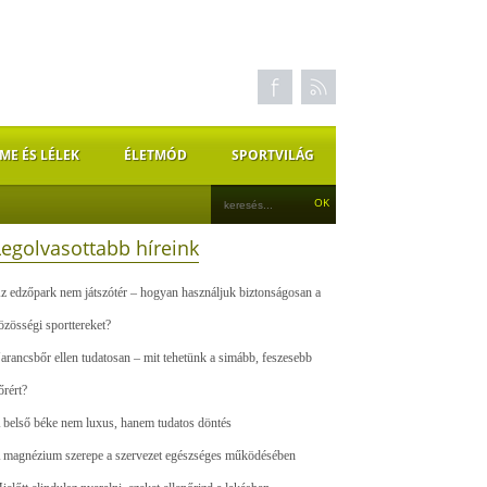
ME ÉS LÉLEK
ÉLETMÓD
SPORTVILÁG
Legolvasottabb híreink
z edzőpark nem játszótér – hogyan használjuk biztonságosan a
özösségi sporttereket?
arancsbőr ellen tudatosan – mit tehetünk a simább, feszesebb
őrért?
 belső béke nem luxus, hanem tudatos döntés
 magnézium szerepe a szervezet egészséges működésében