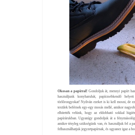
Okosan a papírral!
Gondoljuk át, mennyi papírt hasz
használjunk konyharuhát, papírzsebkendő helyett
törlőrongyokat! Nyilván ezeket is ki kell mosni, de 
textilek beférnek egy-egy mosás mellé, amikor nagyo
elhitették velünk, hogy az eldobható sokkal higién
papírárukban. Ugyanígy gondoljuk át a fénymásolóp
amikre tényleg szükségünk van, és használjuk fel a papí
felhasználhatjuk jegyzetpapírnak, és ugyanez igaz a bor