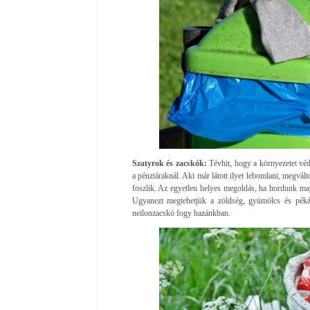
Szatyrok és zacskók:
Tévhit, hogy a környezetet vé
a pénztáraknál. Aki már látott ilyet lebomlani, megvál
foszlik. Az egyetlen helyes megoldás, ha hordunk mag
Ugyanezt megtehetjük a zöldség, gyümölcs és pékár
neilonzacskó fogy hazánkban.