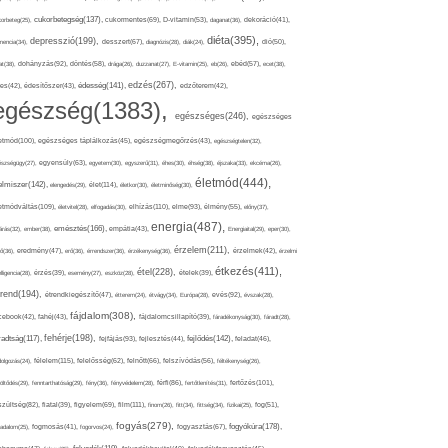
cukorbetegség(137),
orbeteg(25),
cukormentes(69),
D-vitamin(53),
daganat(36),
dekoráció(41),
diéta(395),
depresszió(199),
mencia(34),
desszert(67),
diagnózis(28),
diák(24),
dió(50),
dohányzás(92),
at(38),
döntés(58),
drága(26),
duzzanat(27),
E-vitamin(25),
eb(26),
ebéd(57),
ecet(38),
edzés(267),
édesség(141),
es(42),
édesítőszer(43),
edzőterem(42),
egészség(1383),
egészséges(246),
egészséges
etmód(100),
egészséges táplálkozás(45),
egészségmegőrzés(43),
egészségtelen(32),
észségügy(27),
egyensúly(63),
egyetem(30),
egyszerű(31),
éhes(30),
éhség(38),
éjszaka(33),
ekcéma(26),
életmód(444),
elmiszer(142),
élet(114),
elengedés(29),
életkor(30),
életminőség(30),
etmódváltás(109),
elhízás(110),
elme(93),
életvitel(28),
elfogadás(30),
élmény(55),
előny(37),
energia(487),
emésztés(166),
árás(32),
ember(38),
empátia(43),
Energiaital(29),
eper(30),
érzelem(211),
ő(36),
eredmény(47),
erő(36),
érrendszer(36),
érzékenység(36),
érzelmek(42),
érzelmi
étkezés(411),
étel(228),
elligencia(28),
érzés(39),
esemény(27),
eszköz(28),
ételek(39),
trend(194),
evés(92),
étrendkiegészítő(47),
étterem(24),
étvágy(34),
Európa(28),
évszak(28),
fájdalom(308),
cebook(42),
fahéj(43),
fájdalomcsillapító(39),
fáradékonyság(30),
fáradt(28),
fehérje(198),
radtság(117),
fejfájás(93),
fejlődés(142),
fejlesztés(44),
feladat(46),
félelem(115),
dolgozás(24),
felelősség(62),
felnőtt(66),
felszívódás(56),
féltékenység(26),
fertőzés(101),
töltődés(29),
fenntarthatóság(29),
fény(36),
fényvédelem(28),
férfi(86),
fertőtlenítés(31),
film(111),
szültség(82),
fiatal(39),
figyelem(69),
finom(26),
fitt(34),
fittség(34),
fizikai(25),
fog(51),
fogyás(279),
fogyókúra(178),
gadalom(25),
fogmosás(41),
fogorvos(24),
fogyasztás(67),