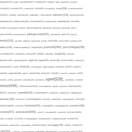
afigyelés(52),
ok(36),
okostelefon(57),
oktatás(40),
olaj(50),
olajos magvak(34),
olcsó(33),
olvasás(101),
orvos(164),
ívaolaj(42),
omega-3(31),
online(52),
orrfolyás(24),
orvostudomány(26),
thon(111),
önbizalom(122),
óvoda(26),
öltözködés(35),
önállóság(27),
önbecsülés(36),
önbizalomhiány(28),
önismeret(113),
értékelés(44),
önfejlesztés(59),
önkifejezés(26),
öregedés(46),
öröm(69),
z(109),
őszinteség(34),
ötlet(37),
pajzsmirigy(53),
pakolás(30),
panasz(25),
paprika(28),
pár(27),
párkapcsolat(241),
radicsom(52),
páratartalom(27),
pattanás(30),
pénz(74),
piac(27),
ihenés(210),
pizza(25),
pollen(32),
popcorn(35),
por(26),
pozitív(83),
prevenció(25),
probiotikum(37),
psziché(290),
pszichológia(230),
obléma(142),
problémamegoldás(27),
program(60),
recept(131),
zichológus(67),
puffadás(34),
pulzus(45),
rák(69),
reakció(33),
reflux(31),
generáció(46),
regenerálódás(28),
reggel(39),
reggeli(89),
reklám(39),
relaxáció(81),
rendszer(24),
Rost(131),
ndszeres(41),
rizs(34),
rozmaring(24),
rugalmasság(24),
ruha(42),
rutin(47),
sajt(67),
segítség(100),
séta(107),
láta(78),
sejt(27),
sérülés(58),
siker(67),
sírás(27),
smink(37),
só(70),
sport(528),
ozat(33),
sör(26),
spenót(27),
spiritualitás(28),
spórolás(37),
sportoló(31),
strand(35),
tressz(446),
sütemény(94),
stresszkezelés(53),
stresszoldás(34),
súly(25),
súlyzó(24),
szabadidő(142),
tés(91),
sütőtök(25),
szabadság(47),
szabály(25),
szabályok(24),
szájhigiénia(24),
akember(140),
szakítás(27),
Számítógép(46),
száraz(24),
szédülés(35),
székrekedés(25),
Szem(54),
Szénhidrát(181),
emélyiség(94),
szerelem(156),
szemét(32),
szépség(52),
szépségápolás(26),
szervezet(306),
zeretet(207),
szex(27),
szexualitás(25),
szezon(34),
szilveszter(48),
szív(109),
n(28),
színek(36),
szívbetegség(32),
szocializáció(30),
szódabikarbóna(35),
szokás(79),
szorongás(178),
okások(33),
szolárium(24),
szoptatás(33),
szórakozás(45),
szőlő(25),
szülés(70),
zülő(203),
tanács(161),
szülők(25),
szűrővizsgálat(34),
tablet(44),
takarítás(50),
támogatás(36),