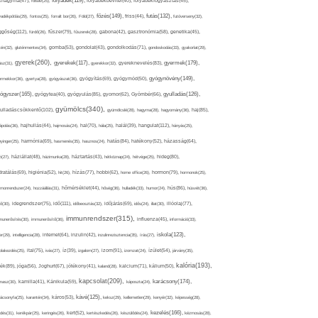
folyadék(119),
khagyma(47),
folsav(25),
folyadékbevitel(40),
folyadékfogyasztás(45),
főzés(149),
futás(132),
yadékpótlás(29),
fontos(25),
forralt bor(26),
Föld(27),
friss(44),
futóverseny(32),
ggőség(112),
fürdő(26),
fűszer(79),
fűszerek(28),
gabona(42),
gasztronómia(58),
genetika(45),
tén(32),
gluténmentes(34),
gomba(53),
gondolat(43),
gondolkodás(71),
gondoskodás(33),
gyakorlat(29),
gyerek(260),
gyermek(179),
gyerekek(117),
ász(31),
gyerekkor(32),
gyereknevelés(83),
gyógynövény(149),
ermekkor(36),
gyertya(28),
gyógyászat(36),
gyógyítás(69),
gyógymód(50),
ógyszer(165),
gyulladás(126),
gyógytea(40),
gyógyulás(85),
gyomor(62),
Gyömbér(66),
gyümölcs(340),
ulladáscsökkentő(102),
gyümölcslé(28),
hagyma(28),
hagyomány(36),
haj(85),
hangulat(112),
ápolás(36),
hajhullás(44),
hajmosás(24),
hal(70),
hála(25),
halál(39),
hányás(25),
yinger(25),
harmónia(69),
hasmenés(35),
hasznos(24),
hatás(84),
hatékony(52),
házasság(64),
i(27),
háziállat(48),
házimunka(28),
háztartás(43),
hétköznap(24),
hétvége(25),
hideg(80),
dratálás(69),
higiénia(52),
hit(26),
hízás(77),
hobbi(62),
home office(26),
hormon(79),
hormonok(25),
rmonrendszer(24),
hozzáállás(31),
hőmérséklet(44),
hőség(36),
hulladék(33),
humor(24),
hús(86),
húsvét(36),
idő(111),
ő(30),
idegrendszer(75),
időbeosztás(32),
időjárás(69),
idős(24),
illat(30),
illóolaj(77),
immunrendszer(315),
munerősítés(30),
immunerősítő(36),
influenza(45),
információ(33),
iskola(123),
er(29),
intelligencia(28),
internet(64),
inzulin(42),
inzulinrezisztencia(35),
írás(27),
olakezdés(25),
ital(75),
ivás(27),
íz(39),
izgalom(27),
izom(91),
izomzat(24),
ízület(54),
járvány(35),
kalória(193),
ték(89),
jóga(56),
Joghurt(67),
jótékony(41),
kaland(28),
kalcium(71),
kálium(50),
kapcsolat(209),
karácsony(174),
masz(30),
kamilla(41),
Kánikula(59),
káposzta(24),
kávé(125),
ácsonyfa(25),
karantén(34),
káros(53),
keksz(29),
kellemetlen(29),
kenyér(32),
képesség(28),
kezelés(166),
dés(31),
kerékpár(25),
keringés(26),
kert(52),
kertészkedés(26),
készülődés(24),
kézmosás(28),