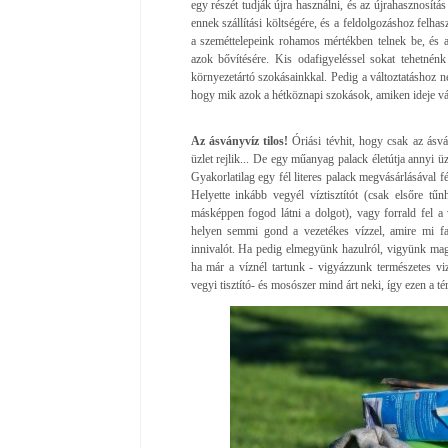
egy részét tudják újra használni, és az újrahasznosítá
ennek szállítási költségére, és a feldolgozáshoz felh
a szeméttelepeink rohamos mértékben telnek be, és a
azok bővítésére. Kis odafigyeléssel sokat tehetnén
környezetártó szokásainkkal. Pedig a változtatáshoz n
hogy mik azok a hétköznapi szokások, amiken ideje vál
Az ásványvíz tilos!
Óriási tévhit, hogy csak az ásvá
üzlet rejlik... De egy műanyag palack életútja annyi ü
Gyakorlatilag egy fél literes palack megvásárlásával f
Helyette inkább vegyél víztisztítót (csak elsőre tű
másképpen fogod látni a dolgot), vagy forrald fel a 
helyen semmi gond a vezetékes vízzel, amire mi fa
innivalót. Ha pedig elmegyünk hazulról, vigyünk magu
ha már a víznél tartunk - vigyázzunk természetes v
vegyi tisztító- és mosószer mind árt neki, így ezen a t