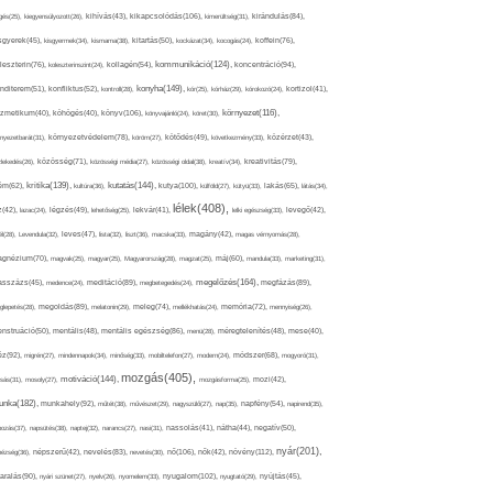
kikapcsolódás(106),
gés(25),
kiegyensúlyozott(26),
kihívás(43),
kimerültség(31),
kirándulás(84),
sgyerek(45),
kisgyermek(34),
kismama(38),
kitartás(50),
kockázat(34),
kocogás(24),
koffein(76),
kommunikáció(124),
koncentráció(94),
leszterin(76),
koleszterinszint(24),
kollagén(54),
konyha(149),
nditerem(51),
konfliktus(52),
kontroll(28),
kór(25),
kórház(29),
kórokozó(24),
kortizol(41),
könyv(106),
környezet(116),
zmetikum(40),
köhögés(40),
könyvajánló(24),
köret(30),
nyezetbarát(31),
környezetvédelem(78),
köröm(27),
kötődés(49),
következmény(33),
közérzet(43),
lekedés(26),
közösség(71),
közösségi média(27),
közösségi oldal(38),
kreatív(34),
kreativitás(79),
kritika(139),
kutatás(144),
kutya(100),
ém(62),
kultúra(36),
külföld(27),
kütyü(33),
lakás(65),
látás(34),
lélek(408),
z(42),
lazac(24),
légzés(49),
lehetőség(25),
lekvár(41),
lelki egészség(33),
levegő(42),
él(28),
Levendula(32),
leves(47),
lista(32),
liszt(36),
macska(33),
magány(42),
magas vérnyomás(28),
gnézium(70),
magvak(25),
magyar(25),
Magyarország(28),
magzat(25),
máj(60),
mandula(33),
marketing(31),
megelőzés(164),
sszázs(45),
medence(24),
meditáció(89),
megbetegedés(24),
megfázás(89),
glepetés(28),
megoldás(89),
melatonin(29),
meleg(74),
mellékhatás(24),
memória(72),
mennyiség(26),
nstruáció(50),
mentális(48),
mentális egészség(86),
menü(28),
méregtelenítés(48),
mese(40),
z(92),
migrén(27),
mindennapok(34),
minőség(33),
mobiltelefon(27),
modern(24),
módszer(68),
mogyoró(31),
mozgás(405),
motiváció(144),
sás(31),
mosoly(27),
mozgásforma(25),
mozi(42),
nka(182),
munkahely(92),
műtét(38),
művészet(29),
nagyszülő(27),
nap(35),
napfény(54),
napirend(35),
pozás(37),
napsütés(38),
naptej(32),
narancs(27),
nasi(31),
nassolás(41),
nátha(44),
negatív(50),
nyár(201),
nő(106),
növény(112),
hézség(36),
népszerű(42),
nevelés(83),
nevetés(30),
nők(42),
nyugalom(102),
aralás(90),
nyári szünet(27),
nyelv(26),
nyomelem(33),
nyugtató(29),
nyújtás(45),