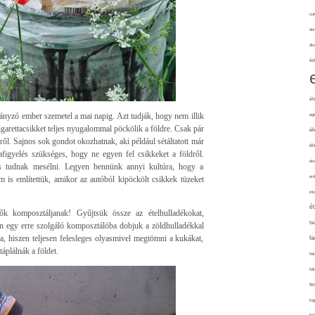
cuk
de
div
éd
él
yzó ember szemetel a mai napig. Azt tudják, hogy nem illik
eg
garettacsikket teljes nyugalommal pöckölik a földre. Csak pár
él
dről. Sajnos sok gondot okozhatnak, aki például sétáltatott már
él
figyelés szükséges, hogy ne egyen fel csikkeket a földről.
elv
s tudnak mesélni. Legyen bennünk annyi kultúra, hogy a
erd
 is említettük, amikor az autóból kipöckölt csikkek tüzeket
int
é
ők komposztáljanak! Gyűjtsük össze az ételhulladékokat,
fa
 egy erre szolgáló komposztálóba dobjuk a zöldhulladékkal
a, hiszen teljesen felesleges olyasmivel megtömni a kukákat,
fá
áplálnák a földet.
fel
fel
fe
fo