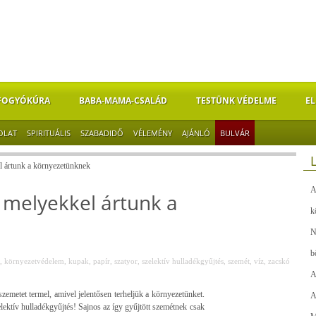
FOGYÓKÚRA
BABA-MAMA-CSALÁD
TESTÜNK VÉDELME
EL
OLAT
SPIRITUÁLIS
SZABADIDŐ
VÉLEMÉNY
AJÁNLÓ
BULVÁR
l ártunk a környezetünknek
A
 melyekkel ártunk a
k
N
b
,
környezetvédelem
,
kupak
,
papír
,
szatyor
,
szelektív hulladékgyűjtés
,
szemét
,
víz
,
zacskó
A
emetet termel, amivel jelentősen terheljük a környezetünket.
A
lektív hulladékgyűjtés! Sajnos az így gyűjtött szemétnek csak