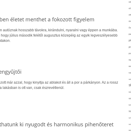
od
ol
ot
ben életet menthet a fokozott figyelem
ön
ős
 autóznak hosszabb távokra, kirándulni, nyaralni vagy éppen a munkába.
pa
hogy július második felétől augusztus közepéig az egyik legveszélyesebb
utakon.
p
pr
ps
re
re
engyűjtői
sa
sor
ott már azzal, hogy kinyitja az ablakot és áll a por a párkányon. Az a rossz
s
a lakásban is ott van, csak észrevétlenül.
sü
sz
sz
s
szí
íthatunk ki nyugodt és harmonikus pihenőteret
sz
s