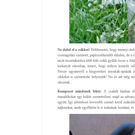
Ne dobd el a csikket!
Döbbenetes, hogy mennyi dohán
csomagolási szemetet, papírzsebkendőt eldobni, de a ci
utcát összetakarítva több kiló csikk gyűlik össze a föl
kiskutyát városban, ismeri, hogy milyen komoly oda
Persze ugyanerről a kisgyerekes anyukák-apukák i
cikkeket is szemetesbe helyezzük! No és azt még nem
okoznak...
Komposzt mindenek felett:
A családi házban él
maradékokat egy külön szemetesben, majd az udvaron
együtt. Így jelentősen kevesebb szemét kerül zsákokb
nájlonokat, amik egyébként le is tudnának bomlani, és t