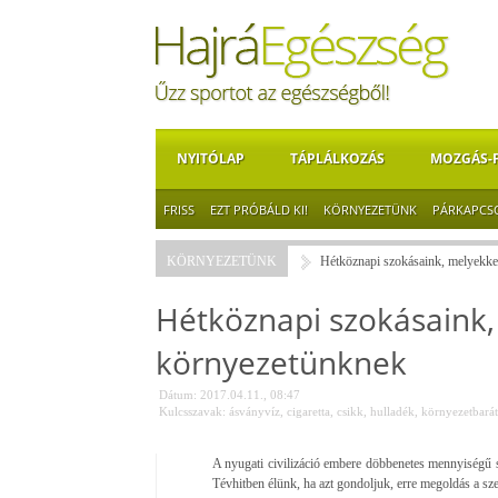
NYITÓLAP
TÁPLÁLKOZÁS
MOZGÁS-
FRISS
EZT PRÓBÁLD KI!
KÖRNYEZETÜNK
PÁRKAPCS
KÖRNYEZETÜNK
Hétköznapi szokásaink, melyekke
Hétköznapi szokásaink,
környezetünknek
Dátum: 2017.04.11., 08:47
Kulcsszavak:
ásványvíz
,
cigaretta
,
csikk
,
hulladék
,
környezetbarát
A nyugati civilizáció embere döbbenetes mennyiségű sz
Tévhitben élünk, ha azt gondoljuk, erre megoldás a sze