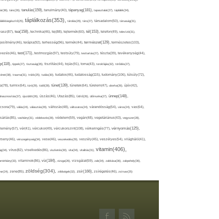
tápanyag(181),
tanulás(159),
ár(36),
tánc(26),
tanulmány(40),
tapasztalat(27),
táplálék(34),
táplálkozás(353),
lálékkiegészítő(25),
tárolás(29),
társ(27),
társadalom(50),
társaság(31),
tea(158),
tél(153),
vasz(87),
technika(46),
tej(88),
tejtermék(60),
telefon(49),
televízió(31),
terápia(92),
terhesség(96),
természet(129),
természetes(103),
ljesítmény(46),
termék(44),
test(171),
testmozgás(97),
rvezés(46),
testsúly(79),
testtartás(27),
tészta(39),
tevékenység(44),
pp(118),
tippek(27),
tisztaság(35),
tisztítás(44),
tojás(91),
torna(43),
torokfájás(32),
törődés(27),
tudatosság(115),
tudomány(106),
ténet(38),
trauma(31),
trükk(25),
tudás(30),
tudatos(46),
túlsúly(72),
tünet(139),
ra(78),
turmix(64),
túró(29),
tüdő(28),
tünetek(64),
türelem(47),
uborka(26),
újév(42),
ünnep(148),
ahasznosítás(37),
újszülött(26),
úszás(46),
Utazás(85),
Üdítő(26),
ülőmunka(27),
csora(79),
válás(24),
választás(29),
változás(48),
változatos(24),
várandósság(54),
város(24),
vas(64),
sárlás(85),
vashiány(31),
védekezés(28),
védelem(59),
vegán(48),
vegetáriánus(43),
vegyszer(28),
vércukorszint(108),
vérnyomás(125),
lemény(57),
vér(41),
vércukor(49),
vérkeringés(77),
rseny(46),
vérszegénység(34),
vese(46),
veszekedés(29),
veszély(45),
veszélyes(54),
világháló(41),
vitamin(406),
ág(34),
vírus(82),
viselkedés(86),
viszketés(30),
vita(34),
vitalitás(31),
víz(184),
aminhiány(33),
vitaminok(86),
vizsga(26),
vizsgálat(59),
zab(34),
zabkása(36),
zabpehely(36),
zöldség(304),
zsír(166),
ar(24),
zene(85),
zöldségek(32),
zsírégetés(46),
zsírsav(25)