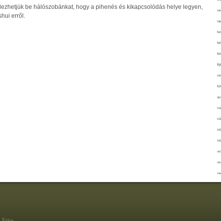
dezhetjük be hálószobánkat, hogy a pihenés és kikapcsolódás helye legyen,
tan
hui erről.
táp
ta
te
te
ti
tör
tú
újr
va
vá
vé
ve
vir
vit
zav
Friss