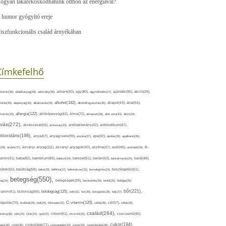
ogyan takarékoskodhatunk otthon az energiával?
 humor gyógyító ereje
iszfunkcionális család árnyékában
Címkefelhő
ajándék(95),
itamin(36),
adalékanyag(28),
adomány(26),
advent(40),
agy(80),
agyműködés(27),
akció(39),
alkohol(182),
ivitás(30),
alapanyag(30),
alkalmazás(28),
alkoholfogyasztás(36),
állapot(43),
állat(54),
allergia(122),
attartás(33),
állóképesség(42),
Alma(72),
almaecet(26),
aloe vera(33),
álom(34),
lvás(272),
alvászavar(66),
aminosav(33),
antibakteriális(42),
antibiotikum(47),
ntioxidáns(198),
anyagcsere(99),
anya(67),
anyuka(27),
apa(42),
ápolás(29),
applikáció(26),
ásványi anyag(111),
(29),
arcbőr(27),
ásványi anyagok(40),
asztma(47),
autó(46),
avokádó(36),
B-
tamin(41),
baba(82),
baktérium(89),
balaton(34),
baleset(51),
banán(53),
bántalmazás(24),
barát(48),
rátok(50),
barátság(58),
béke(29),
bélflóra(37),
bélrendszer(33),
bemelegítés(24),
beszélgetés(61),
betegség(550),
eg(34),
betegségek(39),
bevásárlás(28),
bicikli(25),
biológia(25),
bőr(221),
boldogság(125),
zalom(41),
biztonság(66),
bolt(31),
bor(36),
borogatás(28),
böjt(27),
C-vitamin(120),
rápolás(70),
brokkoli(29),
buli(24),
bűntudat(32),
cékla(28),
cél(57),
célok(30),
család(284),
aretta(38),
cikk(24),
Cink(24),
cipő(37),
citrom(61),
citromfű(26),
csecsemő(45),
cukor(194),
pés(26),
csoki(35),
csokoládé(71),
csomagolás(24),
csont(33),
csontritkulás(36),