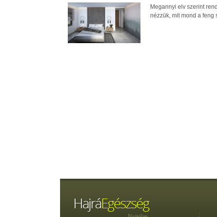
Megannyi elv szerint ren
nézzük, mit mond a feng s
Nyitólap