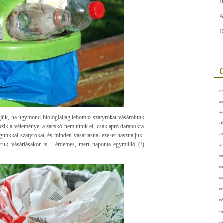
H
A
D
A-v
akt
áll
djük, ha úgymond biológiailag lebomló szatyrokat vásárolunk
a
tozik a véleménye: a zacskó nem tűnik el, csak apró darabokra
a
unkkal szatyrokat, és minden vásárlásnál ezeket használjuk.
uk vásárlásakor is - érdemes, mert naponta egymillió (!)
arc
vi
ba
bet
bi
bő
cig
csí