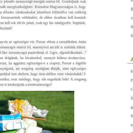
M
s is jelentős mennyiségű energiát emészt fel. Gondoljunk csak
asznált energiszükségletre. Köztudott Magyarországon is, hogy
B
z előzetes várakozásokat jelentősen felülmúlva van szükség
k környezetünk védelméért, de ehhez tisztában kell lennünk
v
em kell sok idő és pénzt, csak egy kis odafigyelés. Segítünk,
H
toztatni!
N
nyvíz az egészséges víz. Persze ebben a szemléletben óriási
zemanyagot emészt fel, amennyivel azt tele is tudnánk tölteni.
él liter üzemanyagot pazaroltunk el. Ugye, elgondolkodtató...?
nhet drágának, ha kiszámolod, mennyit költesz ásványvízre,
A
vizet, ha aggódsz, egészséges-e a csapvíz. Persze a legtöbb
nyalgunk, azt rengeteg országban áhitják, mint egészséges
M
nkkal inni ahelyett, hogy úton-útfélen vizet vásárolnánk! S
izeinkre, nem mindegy, hogy mit engedünk bele! A rengeteg
P
éren is törekedjünk a természetességre!
C
D
g
N
r