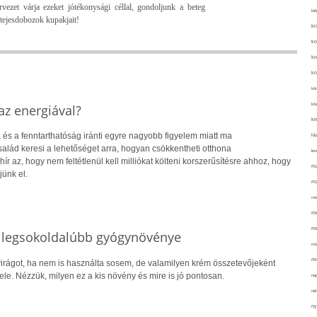
zet várja ezeket jótékonysági céllal, gondoljunk a beteg
kié
tejesdobozok kupakjait!
ki
ko
ko
ko
kör
köz
z energiával?
kr
 és a fenntarthatóság iránti egyre nagyobb figyelem miatt ma
lá
alád keresi a lehetőséget arra, hogyan csökkentheti otthona
lev
hír az, hogy nem feltétlenül kell milliókat költeni korszerűsítésre ahhoz, hogy
ma
jünk el.
ma
me
me
mé
s legsokoldalúbb gyógynövénye
mo
mu
irágot, ha nem is használta sosem, de valamilyen krém összetevőjeként
vele. Nézzük, milyen ez a kis növény és mire is jó pontosan.
na
ne
ny