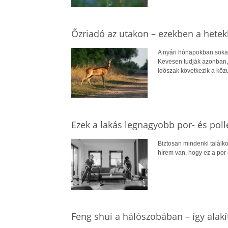
Őzriadó az utakon – ezekben a hetek
A nyári hónapokban sokan
Kevesen tudják azonban, 
időszak következik a köz
Ezek a lakás legnagyobb por- és poll
Biztosan mindenki találkoz
hírem van, hogy ez a por 
Feng shui a hálószobában – így alak