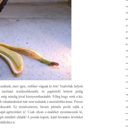
fo
fol
fü
glu
gy
gy
gy
gy
haj
hán
ház
hi
ho
hűt
nálunk, mert igen, erdőket vágnak ki érte! Szalvéták helyett
im
 mosható textilzsebkendőt, és papírtörlő helyett pedig
ing
ez még mindig jóval környezetbarátabb. Főleg hogy ezek a kis
bb ruhadarabokat már nem tudnánk a mosódobba tenni. Persze
isk
ikusabb. Ez természetesen, hiszen jelentős profit rejlik a
já
apír-igényünket is! Csak olyan e-maileket nyomtassunk ki,
ka
r mindkét oldalát! A postán kapott, lejárt hivatalos leveleket
kar
ítékokra is.
kér