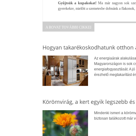
Gyűjtsük a kupakokat!
Ma már nagyon sok szerve
gyerekekre, mielőtt a szemetesbe dobnánk a flakonok, 
A ROVAT TOVÁBBI CIKKEI
Hogyan takarékoskodhatunk otthon a
Az energiaárak alakulása
Magyarországon is sok cs
energiafogyasztását. A jó 
érezhető megtakarítást ér
Körömvirág, a kert egyik legszebb é
Mindenki ismeri a körömv
biztosan találkozott már 