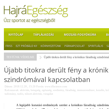
NYITÓLAP
TÁPLÁLKOZÁS
MOZGÁS-FOGYÓKÚRA
B
FRISS
EZT PRÓBÁLD KI!
KÖRNYEZETÜNK
PÁRKAPCSOLAT
SPIRITUÁLIS
S
TESTÜNK VÉDELME
Újabb titokra derült fény a krónikus fáradtság szindróm
Újabb titokra derült fény a króni
szindrómával kapcsolatban
Dátum: 2018.12.20., 15:20
Forrás:
www.iflscience.com
Kulcsszavak:
aktivitás
,
betegség
,
egészség
,
eredmény
,
fáradtság
,
immunrendszer
,
kezelés
,
kr
tudomány
,
tudós
,
túlzott aktivitás
,
vizsgálat
A legújabb kutatási eredmények szerint a krónikus fáradtság szindróma