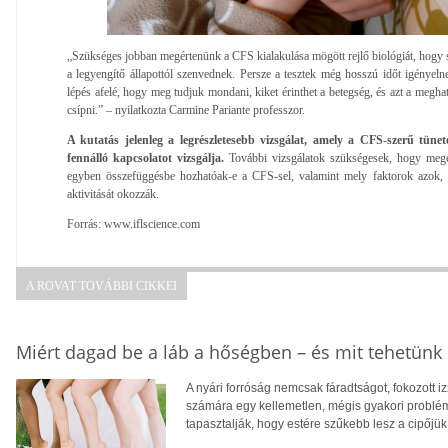
„Szükséges jobban megértenünk a CFS kialakulása mögött rejlő biológiát, hogy s
a legyengítő állapottól szenvednek. Persze a tesztek még hosszú időt igényel
lépés afelé, hogy meg tudjuk mondani, kiket érinthet a betegség, és azt a megha
csípni.” – nyilatkozta Carmine Pariante professzor.
A kutatás jelenleg a legrészletesebb vizsgálat, amely a CFS-szerű tün
fennálló kapcsolatot vizsgálja.
További vizsgálatok szükségesek, hogy megé
egyben összefüggésbe hozhatóak-e a CFS-sel, valamint mely faktorok azok, 
aktivitását okozzák.
Forrás: www.iflscience.com
A ROVAT TOVÁBBI CIKKEI
Miért dagad be a láb a hőségben – és mit tehetünk 
A nyári forróság nemcsak fáradtságot, fokozott 
számára egy kellemetlen, mégis gyakori problé
tapasztalják, hogy estére szűkebb lesz a cipőjük