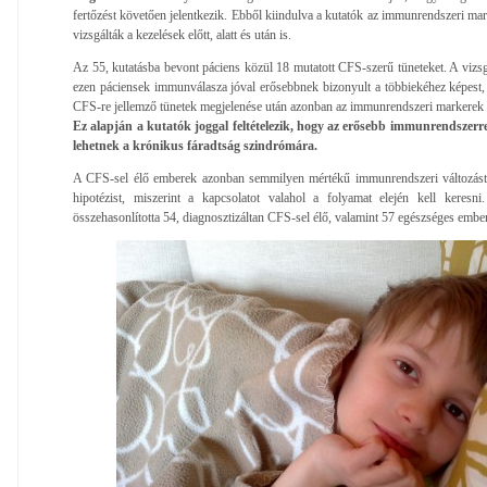
fertőzést követően jelentkezik. Ebből kiindulva a kutatók az immunrendszeri marke
vizsgálták a kezelések előtt, alatt és után is.
Az 55, kutatásba bevont páciens közül 18 mutatott CFS-szerű tüneteket. A vizsg
ezen páciensek immunválasza jóval erősebbnek bizonyult a többiekéhez képest,
CFS-re jellemző tünetek megjelenése után azonban az immunrendszeri markerek szi
Ez alapján a kutatók joggal feltételezik, hogy az erősebb immunrendszer
lehetnek a krónikus fáradtság szindrómára.
A CFS-sel élő emberek azonban semmilyen mértékű immunrendszeri változást 
hipotézist, miszerint a kapcsolatot valahol a folyamat elején kell keresn
összehasonlította 54, diagnosztizáltan CFS-sel élő, valamint 57 egészséges embe