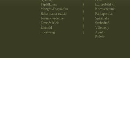
Táplálkozás
Ezt próbáld ki!
Mozgás-Fogyókúra
Környezetünk
Baba-mama-család
Párkapcsolat
Testünk védelme
Spirituális
Elme és lélek
Szabadidő
Életmód
Vélemény
Sportvilág
Ajánló
Bulvár