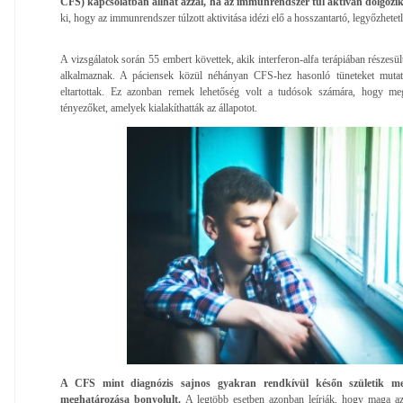
CFS) kapcsolatban állhat azzal, ha az immunrendszer túl aktívan dolgozik
ki, hogy az immunrendszer túlzott aktivitása idézi elő a hosszantartó, legyőzhetet
A vizsgálatok során 55 embert követtek, akik interferon-alfa terápiában részesül
alkalmaznak. A páciensek közül néhányan CFS-hez hasonló tüneteket mutat
eltartottak. Ez azonban remek lehetőség volt a tudósok számára, hogy me
tényezőket, amelyek kialakíthatták az állapotot.
A CFS mint diagnózis sajnos gyakran rendkívül későn születik me
meghatározása bonyolult.
A legtöbb esetben azonban leírják, hogy maga a