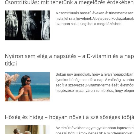
Csontritkulás: mit tehetünk a megelőzés érdekében
A csontritkulás hosszú éveken át tünetmentesen a
hívja fel rá a figyelmet. A betegség kockázatána
azonban sokat segíthet a megelőzésben.
Nyáron sem elég a napsütés – a D-vitamin és a na
titkai
Sokan úgy gondolják, hogy a nyári hónapokban f
ilyenkor bőségesen süt a nap. A valóság azonba
segíti a szervezet D-vitamin-termelését, életm
megőrzése miatt nyáron sem biztos, hogy eleg
Hőség és hideg – hogyan növeli a szélsőséges időjá
Az elmúlt években egyre gyakrabban tapasztalhat
hosszú hőhullámok nehezítik a mindennapokat, té