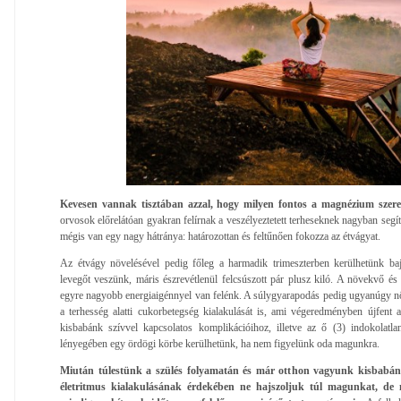
Kevesen vannak tisztában azzal, hogy milyen fontos a magnézium szere
orvosok előrelátóan gyakran felírnak a veszélyeztetett terheseknek nagyban segít
mégis van egy nagy hátránya: határozottan és feltűnően fokozza az étvágyat.
Az étvágy növelésével pedig főleg a harmadik trimeszterben kerülhetünk ba
levegőt veszünk, máris észrevétlenül felcsúszott pár plusz kiló. A növekvő é
egyre nagyobb energiaigénnyel van felénk. A súlygyarapodás pedig ugyanúgy n
a terhesség alatti cukorbetegség kialakulását is, ami végeredményben újfent a
kisbabánk szívvel kapcsolatos komplikációihoz, illetve az ő (3) indokolatla
lényegében egy ördögi körbe kerülhetünk, ha nem figyelünk oda magunkra.
Miután túlestünk a szülés folyamatán és már otthon vagyunk kisbabán
életritmus kialakulásának érdekében ne hajszoljuk túl magunkat, de 