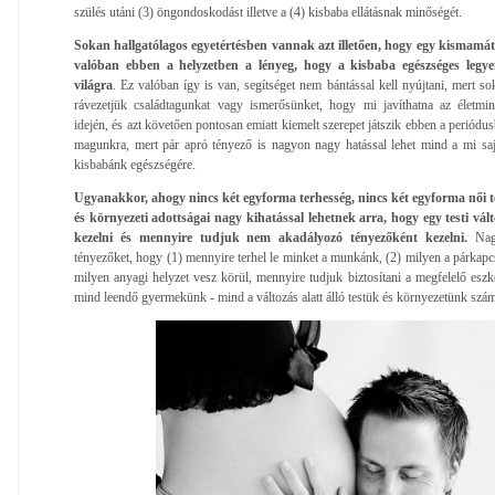
szülés utáni (3) öngondoskodást illetve a (4) kisbaba ellátásnak minőségét.
Sokan hallgatólagos egyetértésben vannak azt illetően, hogy egy kismamá
valóban ebben a helyzetben a lényeg, hogy a kisbaba egészséges legy
világra
. Ez valóban így is van, segítséget nem bántással kell nyújtani, mert 
rávezetjük családtagunkat vagy ismerősünket, hogy mi javíthatna az életmi
idején, és azt követően pontosan emiatt kiemelt szerepet játszik ebben a periódu
magunkra, mert pár apró tényező is nagyon nagy hatással lehet mind a mi saj
kisbabánk egészségére.
Ugyanakkor, ahogy nincs két egyforma terhesség, nincs két egyforma női 
és környezeti adottságai nagy kihatással lehetnek arra, hogy egy testi vá
kezelni és mennyire tudjuk nem akadályozó tényezőként kezelni.
Nagy
tényezőket, hogy (1) mennyire terhel le minket a munkánk, (2) milyen a párkapc
milyen anyagi helyzet vesz körül, mennyire tudjuk biztosítani a megfelelő eszkö
mind leendő gyermekünk - mind a változás alatt álló testük és környezetünk szám