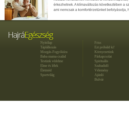
érkezhetnek. A klímaváltozás következtében a 
ami nemcsak a komfortérzetünket befolyásolja, 
Nyitólap
Friss
Táplálkozás
Ezt próbáld ki!
Mozgás-Fogyókúra
Környezetünk
Baba-mama-család
Párkapcsolat
Testünk védelme
Spirituális
Elme és lélek
Szabadidő
Életmód
Vélemény
Sportvilág
Ajánló
Bulvár