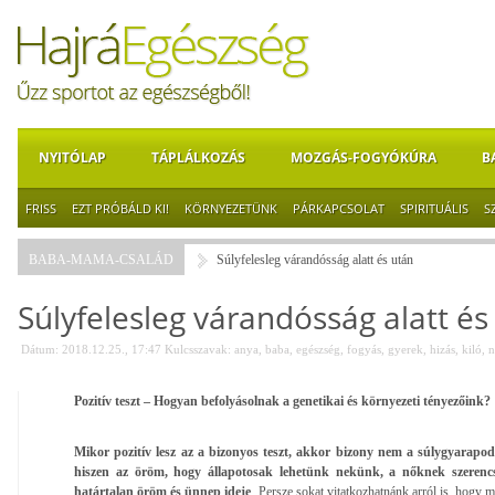
NYITÓLAP
TÁPLÁLKOZÁS
MOZGÁS-FOGYÓKÚRA
B
FRISS
EZT PRÓBÁLD KI!
KÖRNYEZETÜNK
PÁRKAPCSOLAT
SPIRITUÁLIS
S
BABA-MAMA-CSALÁD
Súlyfelesleg várandósság alatt és után
Súlyfelesleg várandósság alatt és
Dátum: 2018.12.25., 17:47
Kulcsszavak:
anya
,
baba
,
egészség
,
fogyás
,
gyerek
,
hizás
,
kiló
,
n
Pozitív teszt – Hogyan befolyásolnak a genetikai és környezeti tényezőink?
Mikor pozitív lesz az a bizonyos teszt, akkor bizony nem a súlygyarapod
hiszen az öröm, hogy állapotosak lehetünk nekünk, a nőknek szerencsé
határtalan öröm és ünnep ideje
. Persze sokat vitatkozhatnánk arról is, hogy m