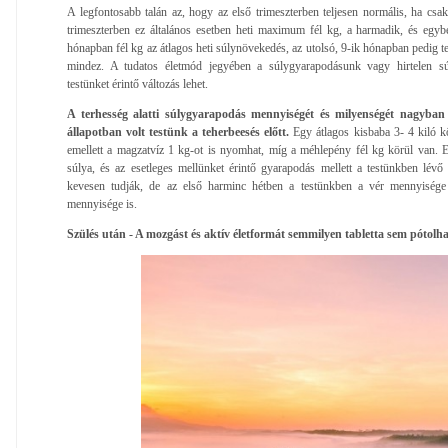
A legfontosabb talán az, hogy az első trimeszterben teljesen normális, ha cs
trimeszterben ez általános esetben heti maximum fél kg, a harmadik, és egyb
hónapban fél kg az átlagos heti súlynövekedés, az utolsó, 9-ik hónapban pedig te
mindez. A tudatos életmód jegyében a súlygyarapodásunk vagy hirtelen sú
testünket érintő változás lehet.
A terhesség alatti súlygyarapodás mennyiségét és milyenségét nagyban 
állapotban volt testünk a teherbeesés előtt.
Egy átlagos kisbaba 3- 4 kiló köz
emellett a magzatvíz 1 kg-ot is nyomhat, míg a méhlepény fél kg körül van.
súlya, és az esetleges mellünket érintő gyarapodás mellett a testünkben lévő 
kevesen tudják, de az első harminc hétben a testünkben a vér mennyisége
mennyisége is.
Szülés után - A mozgást és aktív életformát semmilyen tabletta sem pótolha