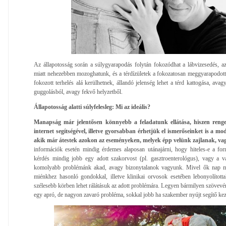
Az állapotosság során a súlygyarapodás folytán fokozódhat a lábvizesedés, a
miatt nehezebben mozoghatunk, és a térdízületek a fokozatosan meggyarapodot
fokozott terhelés alá kerülhetnek, állandó jelenség lehet a térd kattogása, avag
guggolásból, avagy fekvő helyzetből.
Állapotosság alatti súlyfelesleg: Mi az ideális?
Manapság már jelentősen könnyebb a feladatunk ellátása, hiszen renge
internet segítségével, illetve gyorsabban érhetjük el ismerőseinket is a mo
akik már átestek azokon az eseményeken, melyek épp velünk zajlanak, va
információk esetén mindig érdemes alaposan utánajárni, hogy hiteles-e a for
kérdés mindig jobb egy adott szakorvost (pl. gasztroenterológus), vagy a vá
komolyabb problémánk akad, avagy bizonytalanok vagyunk. Mivel ők nap mi
miénkhez hasonló gondokkal, illetve klinikai orvosok esetében lebonyolított
szélesebb körben lehet rálátásuk az adott problémára. Legyen bármilyen szövevé
egy apró, de nagyon zavaró probléma, sokkal jobb ha szakember nyújt segítő kez