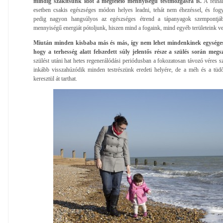
mindig szakítsunk időt a megfelelő mennyiségű testmozgásra is.
A felhal
esetben csakis egészséges módon helyes leadni, tehát nem éhezéssel, és fogyas
pedig nagyon hangsúlyos az egészséges étrend a tápanyagok szempontjá
mennyiségű energiát pótoljunk, hiszen mind a fogaink, mind egyéb területeink v
Miután minden kisbaba más és más, így nem lehet mindenkinek egységes 
hogy a terhesség alatt felszedett súly jelentős része a szülés során megs
szülést utáni hat hetes regenerálódási periódusban a fokozatosan távozó véres s
inkább visszahúzódik minden testrészünk eredeti helyére, de a méh és a tü
keresztül át tarthat.