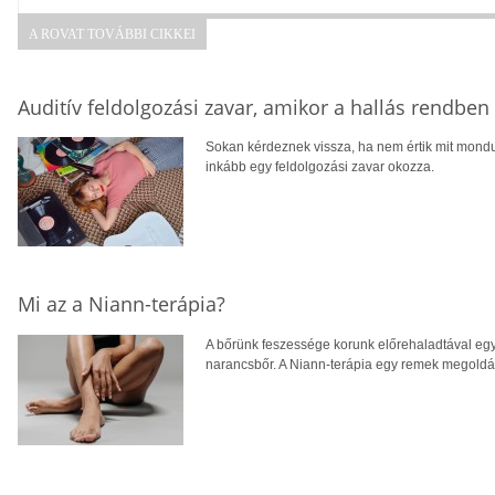
A ROVAT TOVÁBBI CIKKEI
Auditív feldolgozási zavar, amikor a hallás rendbe
Sokan kérdeznek vissza, ha nem értik mit mondu
inkább egy feldolgozási zavar okozza.
Mi az a Niann-terápia?
A bőrünk feszessége korunk előrehaladtával egy
narancsbőr. A Niann-terápia egy remek megoldás