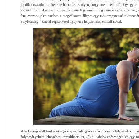
legtöbb családos ember szerint nincs is olyan, hogy megfelelő idő. Egy gyerm
akkor bizony akárhogy erőltetjük, nem fog jönni - míg nem érkezik el a megfele
írni, viszont jelen esetben a megváltozott állapot egy más szegmensét elemezn
súlyfelesleg – ezáltal segítő kezet nyújtva a helyzet által érintett nőket.
A terhesség alatt fontos az egészséges súlygyarapodás, hiszen a felszedett súly 
folyományaként lehetséges komplikációkat, (2) a kisbaba egészségét, és egy font