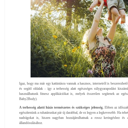
Igaz, hogy ma már egy kattintásra vannak a hasznos, internetről is beszerezhet
és segítő oldalak - így a terhesség alatt egészséges súlygyarapodást kiszámí
használhatunk fitnesz applikációkat is, melyek ésszerűen segítenek az egész
Baby2Body).
A terhesség alatti hízás természetes és szükséges jelenség.
Ebben az időszakb
egészítenünk a ruhatárunkat pár új darabbal, de ez legyen a legkevesebb. Ha tehe
nadrágokat is, hiszen nagyban hozzájárulhatnak a rossz keringéshez és a
állandósulásához.