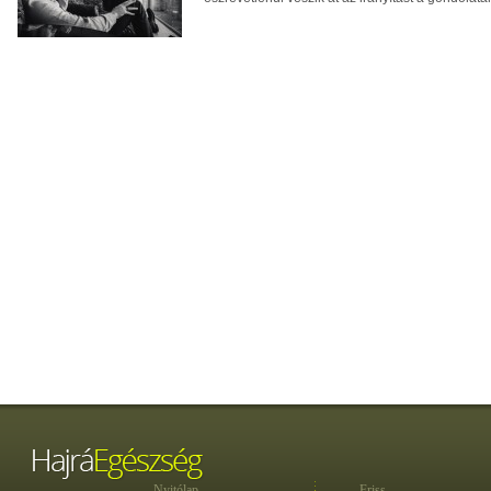
Nyitólap
Friss