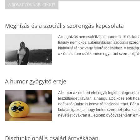
A ROVAT TOVÁBBI CIKKEI
Meghízás és a szociális szorongás kapcsolata
A meghízás nemcsak fizikai, hanem lelki és tár
túlsúly nem okoz automatikusan szociális szoro
kialakulásához vagy felerősödéséhez. A testkép
az önbizalom csökkenése egyaránt szerepet ját
A humor gyógyító ereje
A humor az emberi élet egyik legkülönlegesebb 
feszültséget, javítani a hangulatot, közelebb 
egészségünkre is kedvező hatással lehet. Bár a 
kutatás igazolja, hogy fontos szerepet játszik a 
nevetést gyakran a „legjobb gyógyszerként” eml
Diszfunkcionális család árnyékában