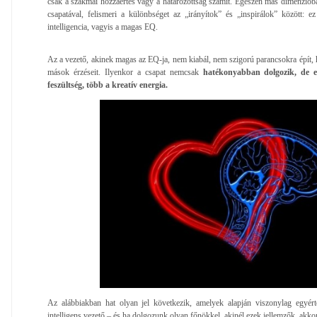
csak a szakmai hozzáértés vagy a határozottság számít. Egészen más dimenzióba
csapatával, felismeri a különbséget az „irányítok” és „inspirálok” között:
intelligencia, vagyis a magas EQ.
Az a vezető, akinek magas az EQ-ja, nem kiabál, nem szigorú parancsokra épít, 
mások érzéseit. Ilyenkor a csapat nemcsak
hatékonyabban dolgozik, de 
feszültség, több a kreatív energia.
Az alábbiakban hat olyan jel következik, amelyek alapján viszonylag egyért
intelligens vezető – és ha dolgozunk olyan főnökkel, akinél ezek jellemzők, akk