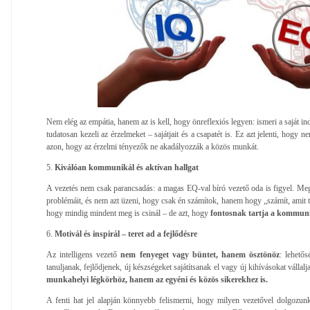
Nem elég az empátia, hanem az is kell, hogy önreflexiós legyen: ismeri a saját ind
tudatosan kezeli az érzelmeket – sajátjait és a csapatét is. Ez azt jelenti, hogy 
azon, hogy az érzelmi tényezők ne akadályozzák a közös munkát.
5.
Kiválóan kommunikál és aktívan hallgat
A vezetés nem csak parancsadás: a magas EQ-val bíró vezető oda is figyel. Megh
problémáit, és nem azt üzeni, hogy csak én számítok, hanem hogy „számít, amit 
hogy mindig mindent meg is csinál – de azt, hogy
fontosnak tartja a kommuni
6.
Motivál és inspirál – teret ad a fejlődésre
Az intelligens vezető
nem fenyeget vagy büntet, hanem ösztönöz
: lehető
tanuljanak, fejlődjenek, új készségeket sajátítsanak el vagy új kihívásokat vállalj
munkahelyi légkörhöz, hanem az egyéni és közös sikerekhez is.
A fenti hat jel alapján könnyebb felismerni, hogy milyen vezetővel dolgoz