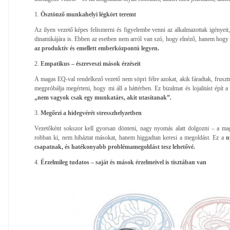
1.
Ösztönző munkahelyi légkört teremt
Az ilyen vezető képes felismerni és figyelembe venni az alkalmazottak igényeit, 
dinamikájára is. Ebben az esetben nem arról van szó, hogy elnéző, hanem hogy t
az produktív és emellett emberközpontú legyen.
2.
Empatikus – észreveszi mások érzéseit
A magas EQ-val rendelkező vezető nem söpri félre azokat, akik fáradtak, fruszt
megpróbálja megérteni, hogy mi áll a háttérben. Ez bizalmat és lojalitást épít 
„nem vagyok csak egy munkatárs, akit utasítanak”.
3.
Megőrzi a hidegvérét stresszhelyzetben
Vezetőként sokszor kell gyorsan dönteni, nagy nyomás alatt dolgozni – a m
robban ki, nem hibáztat másokat, hanem higgadtan keresi a megoldást. Ez a
n
csapatnak, és hatékonyabb problémamegoldást tesz lehetővé.
4.
Érzelmileg tudatos – saját és mások érzelmeivel is tisztában van