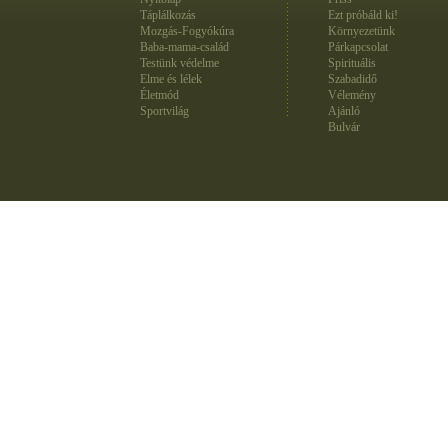
Táplálkozás
Ezt próbáld ki!
Mozgás-Fogyókúra
Környezetünk
Baba-mama-család
Párkapcsolat
Testünk védelme
Spirituális
Elme és lélek
Szabadidő
Életmód
Vélemény
Sportvilág
Ajánló
Bulvár