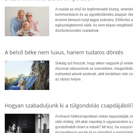
A család az első és legfontosabb közeg, amelyb
kommunikáció és az együttműködés alapjait. Ideá
érzelmi támaszt nyújt tagjai számára. Előfordul
egészségtelenné válik, és nem képes megfelelően
diszfunkcionális családnak.
A belső béke nem luxus, hanem tudatos döntés
Sokáig azt hisszük, hogy akkor vagyunk jó embe
Azonnal válaszolunk az üzenetekre, megpróbálun
esélyeket adunk azoknak, akik korábban már csa
az utolsó helyre.
Hogyan szabaduljunk ki a túlgondolás csapdájából
A rohanó hétköznapokban sokan tapasztalják, ho
után órákig, sőt akár napokig is ugyanazokon a
gondolhatott rólam a másik? Mi lesz, ha rosszul
észrevétlenül veszik át az irányítást a gondolatain