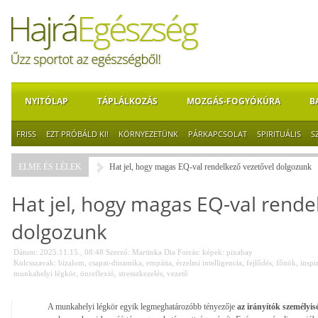
NYITÓLAP
TÁPLÁLKOZÁS
MOZGÁS-FOGYÓKÚRA
B
FRISS
EZT PRÓBÁLD KI!
KÖRNYEZETÜNK
PÁRKAPCSOLAT
SPIRITUÁLIS
S
ELME ÉS LÉLEK
Hat jel, hogy magas EQ-val rendelkező vezetővel dolgozunk
Hat jel, hogy magas EQ-val rende
dolgozunk
Dátum: 2025.11.15., 08:48
Szerző:
Martinka Dia
Forrás:
képek: pixabay
Kulcsszavak:
bizalom
,
csapat-dinamika
,
empátia
,
érzelmi intelligencia
,
fejlődés
,
főnök
,
inspi
munkahelyi légkör
,
önreflexió
,
stresszkezelés
,
vezető
A munkahelyi légkör egyik legmeghatározóbb tényezője
az irányítók személyis