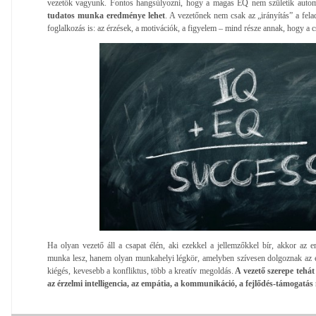
vezetők vagyunk. Fontos hangsúlyozni, hogy a magas EQ nem születik auto
tudatos munka eredménye lehet
. A vezetőnek nem csak az „irányítás” a fela
foglalkozás is: az érzések, a motivációk, a figyelem – mind része annak, hogy a 
Ha olyan vezető áll a csapat élén, aki ezekkel a jellemzőkkel bír, akkor a
munka lesz, hanem olyan munkahelyi légkör, amelyben szívesen dolgoznak az
kiégés, kevesebb a konfliktus, több a kreatív megoldás.
A vezető szerepe tehát
az érzelmi intelligencia, az empátia, a kommunikáció, a fejlődés-támogatá