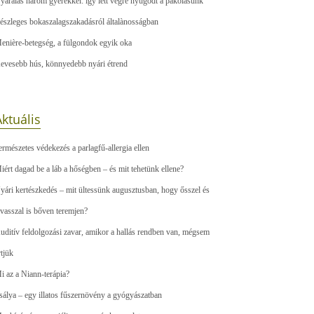
yaralás három gyerekkel: így lett végre nyugodt a pakolásunk
észleges bokaszalagszakadásról általànosságban
enière-betegség, a fülgondok egyik oka
evesebb hús, könnyedebb nyári étrend
ktuális
ermészetes védekezés a parlagfű-allergia ellen
iért dagad be a láb a hőségben – és mit tehetünk ellene?
yári kertészkedés – mit ültessünk augusztusban, hogy ősszel és
avasszal is bőven teremjen?
uditív feldolgozási zavar, amikor a hallás rendben van, mégsem
rtjük
i az a Niann-terápia?
sálya – egy illatos fűszernövény a gyógyászatban