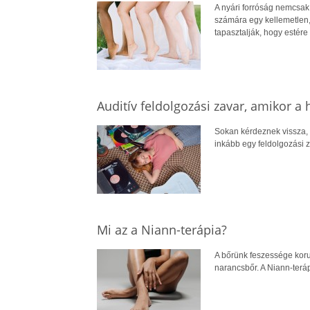
A nyári forróság nemcsak 
számára egy kellemetlen,
tapasztalják, hogy estére
Auditív feldolgozási zavar, amikor a
Sokan kérdeznek vissza, 
inkább egy feldolgozási 
Mi az a Niann-terápia?
A bőrünk feszessége koru
narancsbőr. A Niann-terá