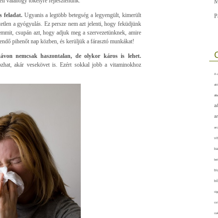
ell valahogy tökélyre fejlesztenünk.
M
 feladat.
Ugyanis a legtöbb betegség a legyengült, kimerült
P
tetlen a gyógyulás. Ez persze nem azt jelenti, hogy feküdjünk
semmit, csupán azt, hogy adjuk meg a szervezetünknek, amire
gendő pihenőt nap közben, és kerüljük a fárasztó munkákat!
távon nemcsak haszontalan, de olykor káros is lehet.
ozhat, akár vesekövet is. Ezért sokkal jobb a vitaminokhoz
A-v
akt
áll
a
a
arc
vi
ba
bet
bi
bő
cig
csí
cuk