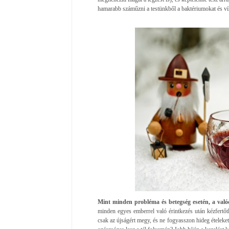
hamarabb száműzni a testünkből a baktériumokat és ví
Mint minden probléma és betegség esetén, a való
minden egyes emberrel való érintkezés után kézfertőt
csak az újságért megy, és ne fogyasszon hideg ételeket é