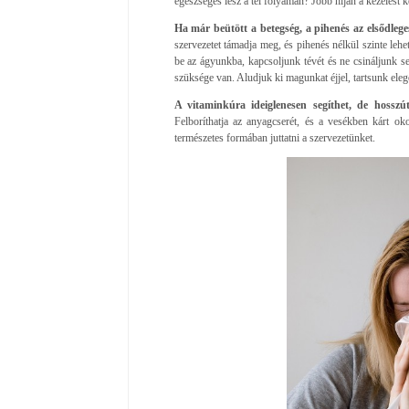
egészséges lesz a tél folyamán? Jobb híján a kezelést k
Ha már beütött a betegség, a pihenés az elsődleges
szervezetet támadja meg, és pihenés nélkül szinte lehe
be az ágyunkba, kapcsoljunk tévét és ne csináljunk 
szüksége van. Aludjuk ki magunkat éjjel, tartsunk ele
A vitaminkúra ideiglenesen segíthet, de hosszú
Felboríthatja az anyagcserét, és a vesékben kárt ok
természetes formában juttatni a szervezetünket.