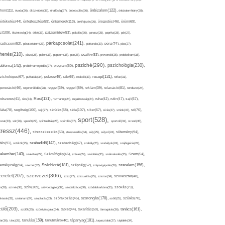
thon(111),
önbizalom(122),
óvoda(26),
öltözködés(35),
önállóság(27),
önbecsülés(36),
önbizalomhiány(28),
önismeret(113),
értékelés(44),
önfejlesztés(59),
önkifejezés(26),
öregedés(46),
öröm(69),
z(109),
őszinteség(34),
ötlet(37),
pajzsmirigy(53),
pakolás(30),
panasz(25),
paprika(28),
pár(27),
párkapcsolat(241),
radicsom(52),
páratartalom(27),
pattanás(30),
pénz(74),
piac(27),
ihenés(210),
pizza(25),
pollen(33),
popcorn(35),
por(26),
pozitív(83),
prevenció(25),
probiotikum(38),
psziché(290),
pszichológia(230),
obléma(142),
problémamegoldás(27),
program(60),
recept(131),
zichológus(67),
puffadás(34),
pulzus(45),
rák(69),
reakció(33),
reflux(31),
generáció(46),
regenerálódás(28),
reggel(39),
reggeli(89),
reklám(39),
relaxáció(81),
rendszer(24),
Rost(131),
ndszeres(41),
rizs(34),
rozmaring(24),
rugalmasság(24),
ruha(42),
rutin(47),
sajt(67),
segítség(100),
séta(107),
láta(78),
sejt(27),
sérülés(58),
siker(67),
sírás(27),
smink(37),
só(70),
sport(528),
ozat(33),
sör(26),
spenót(27),
spiritualitás(28),
spórolás(37),
sportoló(31),
strand(35),
tressz(446),
sütemény(94),
stresszkezelés(53),
stresszoldás(34),
súly(25),
súlyzó(24),
szabadidő(142),
tés(91),
sütőtök(25),
szabadság(47),
szabály(25),
szabályok(24),
szájhigiénia(24),
akember(140),
szakítás(27),
Számítógép(46),
száraz(24),
szédülés(35),
székrekedés(25),
Szem(54),
Szénhidrát(181),
emélyiség(94),
szerelem(156),
szemét(32),
szépség(52),
szépségápolás(26),
szervezet(306),
zeretet(207),
szex(27),
szexualitás(25),
szezon(34),
szilveszter(48),
szív(109),
n(28),
színek(36),
szívbetegség(32),
szocializáció(30),
szódabikarbóna(35),
szokás(79),
szorongás(178),
okások(33),
szolárium(24),
szoptatás(33),
szórakozás(45),
szőlő(25),
szülés(70),
zülő(203),
tanács(161),
szülők(25),
szűrővizsgálat(34),
tablet(44),
takarítás(50),
támogatás(36),
tápanyag(181),
tanulás(159),
ár(36),
tánc(26),
tanulmány(40),
tapasztalat(27),
táplálék(34),