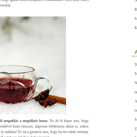
N
rusokat.
R
M
K
A
T
M
N
t
A
é
M
di megoldás a megelőzés lenne.
No de ki képes arra, hogy
lenítővel kezet mosson, alaposan felöltözzön akkor is, mikor
Z
s italokat? És mi a garancia arra, hogy ha ezt valaki betartja,