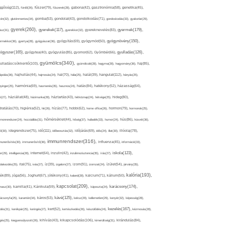
ggőség(112),
fürdő(26),
fűszer(79),
fűszerek(28),
gabona(42),
gasztronómia(58),
genetika(45),
tén(32),
gluténmentes(34),
gomba(53),
gondolat(43),
gondolkodás(71),
gondoskodás(33),
gyakorlat(29),
gyerek(260),
gyermek(179),
gyerekek(117),
ász(31),
gyerekkor(32),
gyereknevelés(83),
gyógynövény(150),
ermekkor(36),
gyertya(28),
gyógyászat(36),
gyógyítás(69),
gyógymód(50),
ógyszer(165),
gyulladás(126),
gyógytea(40),
gyógyulás(85),
gyomor(62),
Gyömbér(66),
gyümölcs(340),
ulladáscsökkentő(103),
gyümölcslé(28),
hagyma(28),
hagyomány(36),
haj(85),
hangulat(112),
ápolás(36),
hajhullás(44),
hajmosás(24),
hal(70),
hála(25),
halál(39),
hányás(25),
yinger(25),
harmónia(69),
hasmenés(35),
hasznos(24),
hatás(84),
hatékony(52),
házasság(64),
i(27),
háziállat(48),
házimunka(28),
háztartás(43),
hétköznap(24),
hétvége(25),
hideg(80),
dratálás(70),
higiénia(52),
hit(26),
hízás(77),
hobbi(62),
home office(26),
hormon(79),
hormonok(25),
rmonrendszer(24),
hozzáállás(31),
hőmérséklet(44),
hőség(37),
hulladék(33),
humor(24),
hús(86),
húsvét(36),
idő(111),
ő(30),
idegrendszer(75),
időbeosztás(32),
időjárás(69),
idős(24),
illat(30),
illóolaj(78),
immunrendszer(316),
munerősítés(30),
immunerősítő(36),
influenza(45),
információ(33),
iskola(123),
er(29),
intelligencia(28),
internet(64),
inzulin(42),
inzulinrezisztencia(35),
írás(27),
olakezdés(25),
ital(75),
ivás(27),
íz(39),
izgalom(27),
izom(91),
izomzat(24),
ízület(54),
járvány(35),
kalória(193),
ték(89),
jóga(56),
Joghurt(67),
jótékony(41),
kaland(28),
kalcium(71),
kálium(50),
kapcsolat(209),
karácsony(174),
masz(30),
kamilla(41),
Kánikula(59),
káposzta(24),
kávé(125),
ácsonyfa(25),
karantén(34),
káros(53),
keksz(29),
kellemetlen(29),
kenyér(32),
képesség(28),
kezelés(167),
dés(31),
kerékpár(25),
keringés(27),
kert(52),
kertészkedés(26),
készülődés(24),
kézmosás(28),
kikapcsolódás(106),
gés(25),
kiegyensúlyozott(26),
kihívás(43),
kimerültség(31),
kirándulás(84),