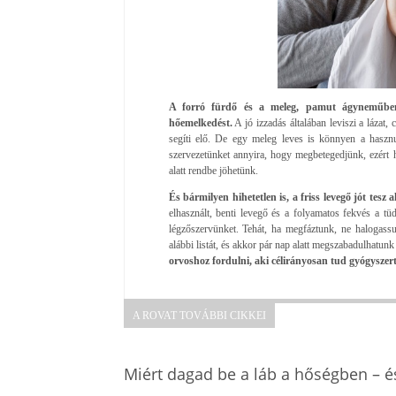
A forró fürdő és a meleg, pamut ágyneműben v
hőemelkedést.
A jó izzadás általában leviszi a lázat, 
segíti elő. De egy meleg leves is könnyen a hasznu
szervezetünket annyira, hogy megbetegedjünk, ezért h
alatt rendbe jöhetünk.
És bármilyen hihetetlen is, a friss levegő jót tesz
elhasznált, benti levegő és a folyamatos fekvés a t
légzőszervünket. Tehát, ha megfáztunk, ne halogass
alábbi listát, és akkor pár nap alatt megszabadulhatunk
orvoshoz fordulni, aki célirányosan tud gyógyszert
A ROVAT TOVÁBBI CIKKEI
Miért dagad be a láb a hőségben – é