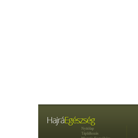
Nyitólap
Táplálkozás