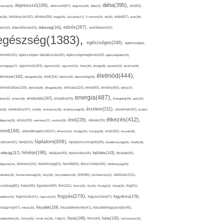
diéta(395),
depresszió(199),
mencia(34),
desszert(67),
diagnózis(28),
diák(24),
dió(50),
dohányzás(92),
at(38),
döntés(58),
drága(26),
duzzanat(27),
E-vitamin(25),
eb(26),
ebéd(57),
ecet(38),
edzés(267),
édesség(141),
es(42),
édesítőszer(43),
edzőterem(42),
egészség(1383),
egészséges(246),
egészséges
etmód(102),
egészséges táplálkozás(45),
egészségmegőrzés(43),
egészségtelen(32),
észségügy(27),
egyensúly(63),
egyetem(30),
egyszerű(31),
éhes(30),
éhség(38),
éjszaka(33),
ekcéma(26),
életmód(444),
elmiszer(142),
élet(114),
elengedés(29),
életkor(30),
életminőség(30),
etmódváltás(109),
elhízás(110),
elme(93),
életvitel(28),
elfogadás(30),
élmény(55),
előny(37),
energia(487),
emésztés(167),
árás(32),
ember(38),
empátia(43),
Energiaital(29),
eper(30),
érzelem(211),
ő(36),
eredmény(47),
erő(36),
érrendszer(36),
érzékenység(36),
érzelmek(42),
érzelmi
étkezés(412),
étel(228),
elligencia(28),
érzés(39),
esemény(27),
eszköz(28),
ételek(39),
trend(194),
evés(92),
étrendkiegészítő(47),
étterem(24),
étvágy(34),
Európa(28),
évszak(28),
fájdalom(308),
cebook(42),
fahéj(43),
fájdalomcsillapító(39),
fáradékonyság(30),
fáradt(28),
fehérje(198),
radtság(117),
fejfájás(93),
fejlődés(143),
fejlesztés(44),
feladat(46),
félelem(115),
dolgozás(24),
felelősség(62),
felnőtt(66),
felszívódás(56),
féltékenység(26),
fertőzés(101),
töltődés(29),
fenntarthatóság(29),
fény(36),
fényvédelem(28),
férfi(86),
fertőtlenítés(31),
film(111),
szültség(82),
fiatal(39),
figyelem(69),
finom(26),
fitt(34),
fittség(34),
fizikai(25),
fog(51),
fogyás(279),
fogyókúra(178),
gadalom(25),
fogmosás(41),
fogorvos(24),
fogyasztás(67),
folyadék(119),
khagyma(47),
folsav(25),
folyadékbevitel(41),
folyadékfogyasztás(45),
főzés(149),
futás(132),
yadékpótlás(29),
fontos(25),
forralt bor(26),
Föld(27),
friss(44),
futóverseny(32),