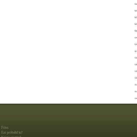
táp
ta
te
te
ti
tör
tú
újr
va
vá
vé
ve
vir
vit
zav
Friss
Ezt próbáld ki!