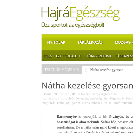
NYITÓLAP
TÁPLÁLKOZÁS
MOZGÁS-
FRISS
EZT PRÓBÁLD KI!
KÖRNYEZETÜNK
PÁRKAPCS
TESTÜNK VÉDELME
Nátha kezelése gyorsan
Nátha kezelése gyorsa
Dátum: 2019.01.16., 08:25
Szerző:
Varga Ágnes Kata
Kulcsszavak:
ágy
,
alvás
,
betegség
,
egészség
,
étel
,
fogyasztás
,
forr
megfázás
,
nátha
,
nyugalom
,
orvos
,
pihenés
,
tea
,
tél
,
tüdő
,
vitamin
Bármennyire is szeretjük a hó látványát, és a 
bosszúságot is okoz nekünk.
Száraz bőr, hosszas ölt
sorolhatnám. De a nátha talán mind közül a legbosszant
megnehezíti magát a légzést is), és képtelenné tesz arr