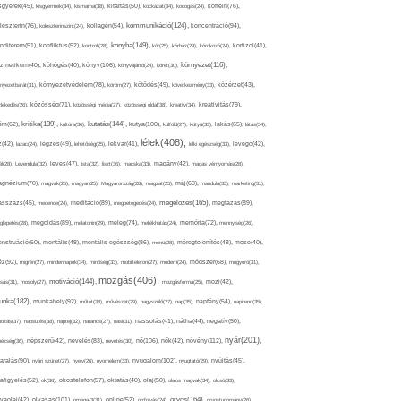
sgyerek(45),
kisgyermek(34),
kismama(38),
kitartás(50),
kockázat(34),
kocogás(24),
koffein(76),
kommunikáció(124),
koncentráció(94),
leszterin(76),
koleszterinszint(24),
kollagén(54),
konyha(149),
nditerem(51),
konfliktus(52),
kontroll(28),
kór(25),
kórház(29),
kórokozó(24),
kortizol(41),
könyv(106),
környezet(116),
zmetikum(40),
köhögés(40),
könyvajánló(24),
köret(30),
nyezetbarát(31),
környezetvédelem(78),
köröm(27),
kötődés(49),
következmény(33),
közérzet(43),
lekedés(26),
közösség(71),
közösségi média(27),
közösségi oldal(38),
kreatív(34),
kreativitás(79),
kritika(139),
kutatás(144),
kutya(100),
ém(62),
kultúra(36),
külföld(27),
kütyü(33),
lakás(65),
látás(34),
lélek(408),
z(42),
lazac(24),
légzés(49),
lehetőség(25),
lekvár(41),
lelki egészség(33),
levegő(42),
él(28),
Levendula(32),
leves(47),
lista(32),
liszt(36),
macska(33),
magány(42),
magas vérnyomás(28),
gnézium(70),
magvak(25),
magyar(25),
Magyarország(28),
magzat(25),
máj(60),
mandula(33),
marketing(31),
megelőzés(165),
sszázs(45),
medence(24),
meditáció(89),
megbetegedés(24),
megfázás(89),
glepetés(28),
megoldás(89),
melatonin(29),
meleg(74),
mellékhatás(24),
memória(72),
mennyiség(26),
nstruáció(50),
mentális(48),
mentális egészség(86),
menü(28),
méregtelenítés(48),
mese(40),
z(92),
migrén(27),
mindennapok(34),
minőség(33),
mobiltelefon(27),
modern(24),
módszer(68),
mogyoró(31),
mozgás(406),
motiváció(144),
sás(31),
mosoly(27),
mozgásforma(25),
mozi(42),
nka(182),
munkahely(92),
műtét(38),
művészet(29),
nagyszülő(27),
nap(35),
napfény(54),
napirend(35),
pozás(37),
napsütés(38),
naptej(32),
narancs(27),
nasi(31),
nassolás(41),
nátha(44),
negatív(50),
nyár(201),
nő(106),
növény(112),
hézség(36),
népszerű(42),
nevelés(83),
nevetés(30),
nők(42),
nyugalom(102),
aralás(90),
nyári szünet(27),
nyelv(26),
nyomelem(33),
nyugtató(29),
nyújtás(45),
afigyelés(52),
ok(36),
okostelefon(57),
oktatás(40),
olaj(50),
olajos magvak(34),
olcsó(33),
olvasás(101),
orvos(164),
ívaolaj(42),
omega-3(31),
online(52),
orrfolyás(24),
orvostudomány(26),