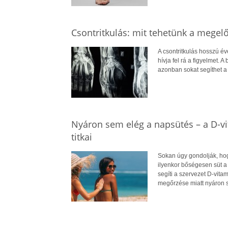
Csontritkulás: mit tehetünk a megel
A csontritkulás hosszú év
hívja fel rá a figyelmet.
azonban sokat segíthet 
Nyáron sem elég a napsütés – a D-v
titkai
Sokan úgy gondolják, hog
ilyenkor bőségesen süt a
segíti a szervezet D-vit
megőrzése miatt nyáron 