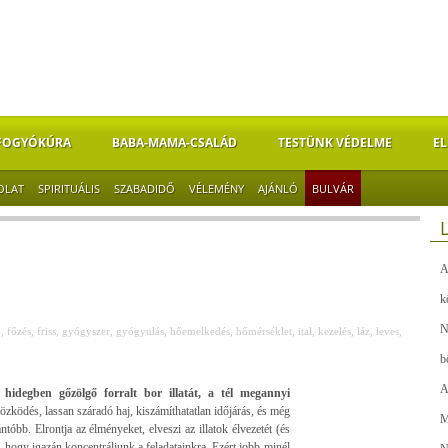
FOGYÓKÚRA
BABA-MAMA-CSALÁD
TESTÜNK VÉDELME
EL
OLAT
SPIRITUÁLIS
SZABADIDŐ
VÉLEMÉNY
AJÁNLÓ
BULVÁR
A
n
k
N
ó
,
főzés
,
friss
,
gyógyszer
,
gyógyulás
,
hőemelkedés
,
hőmérséklet
,
ital
,
kezelés
,
láz
,
leves
,
b
A
hidegben gőzölgő forralt bor illatát, a tél megannyi
özködés, lassan száradó haj, kiszámíthatatlan időjárás, és még
M
óbb. Elrontja az élményeket, elveszi az illatok élvezetét (és
a, hogy igazán koncentráljunk a feladatainkra. Ezért jobb minél