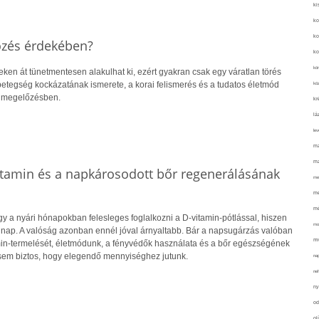
ki
ko
ko
őzés érdekében?
ko
kör
eken át tünetmentesen alakulhat ki, ezért gyakran csak egy váratlan törés
 A betegség kockázatának ismerete, a korai felismerés és a tudatos életmód
köz
a megelőzésben.
kr
lá
lev
ma
ma
itamin és a napkárosodott bőr regenerálásának
me
me
mé
y a nyári hónapokban felesleges foglalkozni a D-vitamin-pótlással, hiszen
mo
 nap. A valóság azonban ennél jóval árnyaltabb. Bár a napsugárzás valóban
mu
amin-termelését, életmódunk, a fényvédők használata és a bőr egészségének
sem biztos, hogy elegendő mennyiséghez jutunk.
na
ne
ny
od
ol