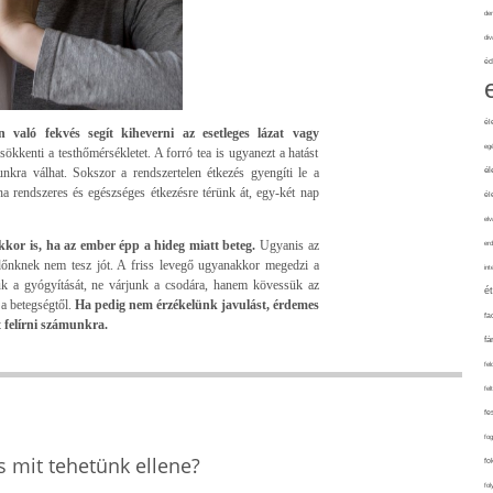
de
div
éd
él
aló fekvés segít kiheverni az esetleges lázat vagy
eg
csökkenti a testhőmérsékletet. A forró tea is ugyanezt a hatást
nkra válhat. Sokszor a rendszertelen étkezés gyengíti le a
él
a rendszeres és egészséges étkezésre térünk át, egy-két nap
él
elv
 akkor is, ha az ember épp a hideg miatt beteg.
Ugyanis az
erd
üdőnknek nem tesz jót. A friss levegő ugyanakkor megedzi a
int
uk a gyógyítását, ne várjunk a csodára, hanem kövessük az
é
 a betegségtől.
Ha pedig nem érzékelünk javulást, érdemes
fa
 felírni számunkra.
fá
fel
fel
fe
fo
s mit tehetünk ellene?
fo
fol