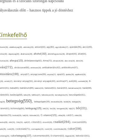
eghízás és a szociális szorongás kapcsolata
ályaválasztás előtt – hasznos tippek a jó döntéshez
Címkefelhő
ajándék(95),
itamin(36),
adalékanyag(28),
adomány(26),
advent(40),
agy(80),
agyműködés(27),
akció(39),
alkohol(182),
ivitás(30),
alapanyag(30),
alkalmazás(28),
alkoholfogyasztás(36),
állapot(43),
állat(54),
allergia(123),
attartás(33),
állóképesség(42),
Alma(72),
almaecet(26),
aloe vera(33),
álom(34),
lvás(272),
alvászavar(66),
aminosav(33),
antibakteriális(42),
antibiotikum(47),
ntioxidáns(199),
anyagcsere(99),
anya(67),
anyuka(27),
apa(42),
ápolás(29),
applikáció(26),
ásványi anyag(111),
(29),
arcbőr(27),
ásványi anyagok(40),
asztma(47),
autó(46),
avokádó(36),
B-
tamin(41),
baba(82),
baktérium(89),
balaton(34),
baleset(51),
banán(53),
bántalmazás(24),
barát(48),
rátok(50),
barátság(58),
béke(29),
bélflóra(37),
bélrendszer(33),
bemelegítés(24),
beszélgetés(61),
betegség(550),
eg(34),
betegségek(39),
bevásárlás(28),
bicikli(25),
biológia(25),
bőr(221),
boldogság(125),
zalom(41),
biztonság(66),
bolt(31),
bor(36),
borogatás(28),
böjt(27),
C-vitamin(121),
rápolás(70),
brokkoli(29),
buli(24),
bűntudat(32),
cékla(28),
cél(57),
célok(30),
család(284),
aretta(38),
cikk(24),
Cink(24),
cipő(37),
citrom(61),
citromfű(26),
csecsemő(45),
cukor(194),
pés(26),
csoki(35),
csokoládé(71),
csomagolás(24),
csont(33),
csontritkulás(36),
cukorbetegség(137),
orbeteg(25),
cukormentes(69),
D-vitamin(53),
daganat(36),
dekoráció(41),