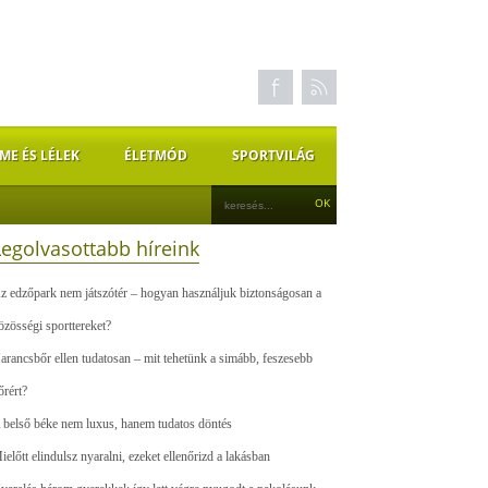
ME ÉS LÉLEK
ÉLETMÓD
SPORTVILÁG
Legolvasottabb híreink
z edzőpark nem játszótér – hogyan használjuk biztonságosan a
özösségi sporttereket?
arancsbőr ellen tudatosan – mit tehetünk a simább, feszesebb
őrért?
 belső béke nem luxus, hanem tudatos döntés
ielőtt elindulsz nyaralni, ezeket ellenőrizd a lakásban