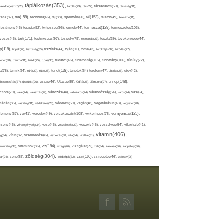
táplálkozás(353),
lálékkiegészítő(25),
tárolás(29),
társ(27),
társadalom(50),
társaság(31),
tea(158),
tél(153),
vasz(87),
technika(46),
tej(88),
tejtermék(60),
telefon(49),
televízió(31),
terápia(92),
terhesség(96),
természet(129),
természetes(103),
ljesítmény(46),
termék(44),
test(171),
testmozgás(97),
rvezés(46),
testsúly(79),
testtartás(27),
tészta(39),
tevékenység(44),
pp(118),
tippek(27),
tisztaság(35),
tisztítás(44),
tojás(91),
torna(43),
torokfájás(32),
törődés(27),
tudatosság(115),
tudomány(106),
ténet(38),
trauma(31),
trükk(25),
tudás(30),
tudatos(46),
túlsúly(72),
tünet(139),
ra(78),
turmix(64),
túró(29),
tüdő(28),
tünetek(64),
türelem(47),
uborka(26),
újév(42),
ünnep(148),
ahasznosítás(37),
újszülött(26),
úszás(46),
Utazás(85),
Üdítő(26),
ülőmunka(27),
csora(79),
válás(24),
választás(29),
változás(48),
változatos(24),
várandósság(54),
város(24),
vas(64),
sárlás(85),
vashiány(31),
védekezés(28),
védelem(59),
vegán(48),
vegetáriánus(43),
vegyszer(28),
vércukorszint(108),
vérnyomás(125),
lemény(57),
vér(41),
vércukor(49),
vérkeringés(78),
rseny(46),
vérszegénység(34),
vese(46),
veszekedés(29),
veszély(45),
veszélyes(54),
világháló(41),
vitamin(406),
ág(34),
vírus(82),
viselkedés(86),
viszketés(30),
vita(34),
vitalitás(31),
víz(184),
aminhiány(33),
vitaminok(86),
vizsga(26),
vizsgálat(59),
zab(34),
zabkása(36),
zabpehely(36),
zöldség(304),
zsír(166),
ar(24),
zene(85),
zöldségek(32),
zsírégetés(46),
zsírsav(25)