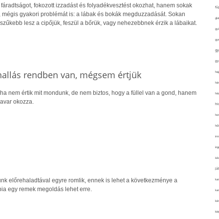
fáradtságot, fokozott izzadást és folyadékvesztést okozhat, hanem sokak
fü
 mégis gyakori problémát is: a lábak és bokák megduzzadását. Sokan
glu
 szűkebb lesz a cipőjük, feszül a bőrük, vagy nehezebbnek érzik a lábaikat.
gy
gy
gy
gy
 hallás rendben van, mégsem értjük
haj
hán
ha nem értik mit mondunk, de nem biztos, hogy a füllel van a gond, hanem
ház
zavar okozza.
hi
ho
hűt
im
ing
isk
já
nk előrehaladtával egyre romlik, ennek is lehet a következménye a
ka
pia egy remek megoldás lehet erre.
kar
kér
kié