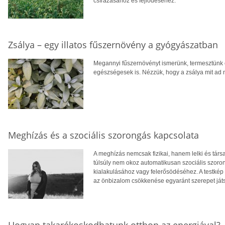
csírázásához és fejlődéséhez.
Zsálya – egy illatos fűszernövény a gyógyászatban
Megannyi fűszernövényt ismerünk, termesztünk
egészségesek is. Nézzük, hogy a zsálya mit ad 
Meghízás és a szociális szorongás kapcsolata
A meghízás nemcsak fizikai, hanem lelki és tár
túlsúly nem okoz automatikusan szociális szoro
kialakulásához vagy felerősödéséhez. A testkép
az önbizalom csökkenése egyaránt szerepet ját