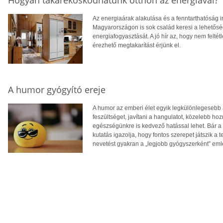
Hogyan takarékoskodhatunk otthon az energiával?
Az energiaárak alakulása és a fenntarthatóság i
Magyarországon is sok család keresi a lehetősé
energiafogyasztását. A jó hír az, hogy nem feltétl
érezhető megtakarítást érjünk el.
A humor gyógyító ereje
A humor az emberi élet egyik legkülönlegesebb 
feszültséget, javítani a hangulatot, közelebb 
egészségünkre is kedvező hatással lehet. Bár a 
kutatás igazolja, hogy fontos szerepet játszik a 
nevetést gyakran a „legjobb gyógyszerként” eml