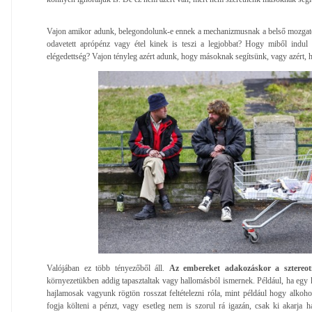
Vajon amikor adunk, belegondolunk-e ennek a mechanizmusnak a belső mozgató
odavetett aprópénz vagy étel kinek is teszi a legjobbat? Hogy miből indul 
elégedettség? Vajon tényleg azért adunk, hogy másoknak segítsünk, vagy azért,
Valójában ez több tényezőből áll.
Az embereket adakozáskor a sztereotí
környezetükben addig tapasztaltak vagy hallomásból ismernek. Például, ha egy k
hajlamosak vagyunk rögtön rosszat feltételezni róla, mint például hogy alkoh
fogja költeni a pénzt, vagy esetleg nem is szorul rá igazán, csak ki akarja h