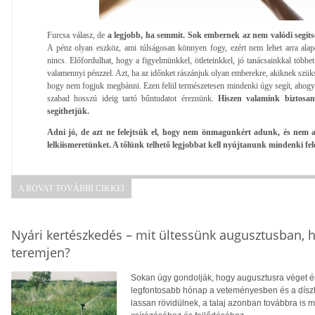
Furcsa válasz, de
a legjobb, ha semmit.
Sok embernek az nem valódi segíts
A pénz olyan eszköz, ami túlságosan könnyen fogy, ezért nem lehet arra al
nincs. Előfordulhat, hogy a figyelmünkkel, ötleteinkkel, jó tanácsainkkal többet
valamennyi pénzzel. Azt, ha az időnket rászánjuk olyan emberekre, akiknek szüks
hogy nem fogjuk megbánni. Ezen felül természetesen mindenki úgy segít, ahog
szabad hosszú ideig tartó bűntudatot éreznünk.
Hiszen valamink biztosan
segíthetjük.
Adni jó, de azt ne felejtsük el, hogy nem önmagunkért adunk, és nem 
lelkiismeretünket. A tőlünk telhető legjobbat kell nyújtanunk mindenki fel
A ROVAT TOVÁBBI CIKKEI
Nyári kertészkedés – mit ültessünk augusztusban, h
teremjen?
Sokan úgy gondolják, hogy augusztusra véget ér
legfontosabb hónap a veteményesben és a díszke
lassan rövidülnek, a talaj azonban továbbra is m