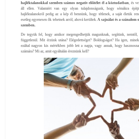
hajléktalanokkal szemben számos negatív előítélet él a köztudatban
, és v
áll ellen. Valamiért van egy olyan tulajdonságunk, hogy sémákra építj
hajléktalanokról pedig az a kép él bennünk, hogy tétlenek, a saját életük re
esetleg egyenesen ők tehetnek arról, ahová kerültek.
A sajnálat és a szánalom o
szemben.
De tegyük fel, hogy amikor megengedhetjük magunknak, segítünk, nemtől, éle
függetlenül. Mit érzünk utána? Elégedettséget? Boldogságot? Ha igen, mine
ezáltal nagyon kis mértékben jobb lett a napja, vagy annak, hogy hasznosn
számára? Mi az, amit egyáltalán éreznünk kell?