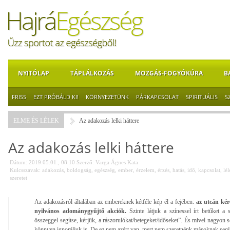
NYITÓLAP
TÁPLÁLKOZÁS
MOZGÁS-FOGYÓKÚRA
B
FRISS
EZT PRÓBÁLD KI!
KÖRNYEZETÜNK
PÁRKAPCSOLAT
SPIRITUÁLIS
S
ELME ÉS LÉLEK
Az adakozás lelki háttere
Az adakozás lelki háttere
Dátum: 2019.05.01., 08:10
Szerző:
Varga Ágnes Kata
Kulcsszavak:
adakozás
,
boldogság
,
egészség
,
ember
,
érzelem
,
érzés
,
hatás
,
idő
,
kapcsolat
,
lé
szeretet
Az adakozásról általában az embereknek kétféle kép él a fejében:
az utcán kér
nyilvános adománygyűjtő akciók.
Szinte látjuk a színessel írt betűket 
összeggel segítse, kérjük, a rászorulókat/betegeket/időseket”. És mivel nagyon s
könnyen ignoráljuk is. De ez nem azért van, mert nem szeretnénk másoknak segít