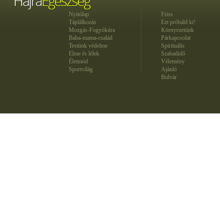
Nyitólap
Friss
Táplálkozás
Ezt próbáld ki!
Mozgás-Fogyókúra
Környezetünk
Baba-mama-család
Párkapcsolat
Testünk védelme
Spirituális
Elme és lélek
Szabadidő
Életmód
Vélemény
Sportvilág
Ajánló
Bulvár