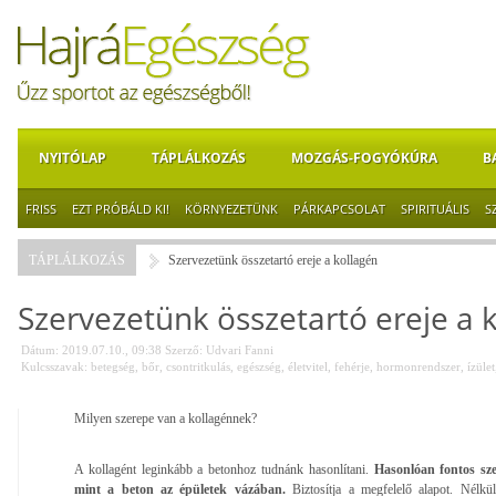
NYITÓLAP
TÁPLÁLKOZÁS
MOZGÁS-FOGYÓKÚRA
B
FRISS
EZT PRÓBÁLD KI!
KÖRNYEZETÜNK
PÁRKAPCSOLAT
SPIRITUÁLIS
S
TÁPLÁLKOZÁS
Szervezetünk összetartó ereje a kollagén
Szervezetünk összetartó ereje a 
Dátum: 2019.07.10., 09:38
Szerző:
Udvari Fanni
Kulcsszavak:
betegség
,
bőr
,
csontritkulás
,
egészség
,
életvitel
,
fehérje
,
hormonrendszer
,
ízület
Milyen szerepe van a kollagénnek?
A kollagént leginkább a betonhoz tudnánk hasonlítani.
Hasonlóan fontos szer
mint a beton az épületek vázában.
Biztosítja a megfelelő alapot. Nélk