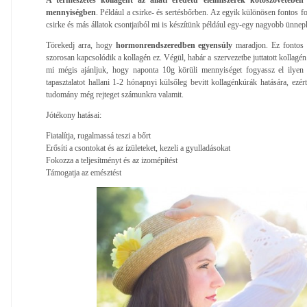
mennyiségben
. Például a csirke- és sertésbőrben. Az egyik különösen fontos f
csirke és más állatok csontjaiból mi is készítünk például egy-egy nagyobb ünnep
Törekedj arra, hogy
hormonrendszeredben egyensúly
maradjon. Ez fontos 
szorosan kapcsolódik a kollagén ez. Végül, habár a szervezetbe juttatott kollagé
mi mégis ajánljuk, hogy naponta 10g körüli mennyiséget fogyassz el ilyen
tapasztalatot hallani 1-2 hónapnyi külsőleg bevitt kollagénkúrák hatására, ezér
tudomány még rejteget számunkra valamit.
Jótékony hatásai:
Fiatalítja, rugalmassá teszi a bőrt
Erősíti a csontokat és az ízületeket, kezeli a gyulladásokat
Fokozza a teljesítményt és az izomépítést
Támogatja az emésztést