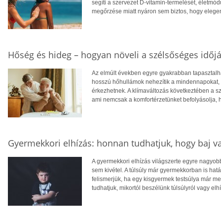
segíti a szervezet D-vitamin-termelését, életm
megőrzése miatt nyáron sem biztos, hogy eleg
Hőség és hideg – hogyan növeli a szélsőséges időjá
Az elmúlt években egyre gyakrabban tapasztalhat
hosszú hőhullámok nehezítik a mindennapokat, té
érkezhetnek. A klímaváltozás következtében a 
ami nemcsak a komfortérzetünket befolyásolja, 
Gyermekkori elhízás: honnan tudhatjuk, hogy baj v
A gyermekkori elhízás világszerte egyre nagyo
sem kivétel. A túlsúly már gyermekkorban is hatá
felismerjük, ha egy kisgyermek testsúlya már 
tudhatjuk, mikortól beszélünk túlsúlyról vagy elh