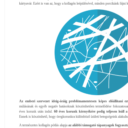
kártyavár. Ezért is van az, hogy a kollagén leépülésével, minden porcikánk fájni 
Az emberi szervezet ideig-óráig problémamentesen képes előállítani ez
múlásának és egyéb negatív hatásoknak köszönhetően termelődése fokozatosa
éves korunk után indul.
60 éves korunk környékére pedig teljesen leáll 
Ennek is köszönhető, hogy öregkorunkra különböző ízületi betegségeink alakuln
A természetes kollagén pótlás alapja
az alábbi támogató tápanyagok fogyaszt