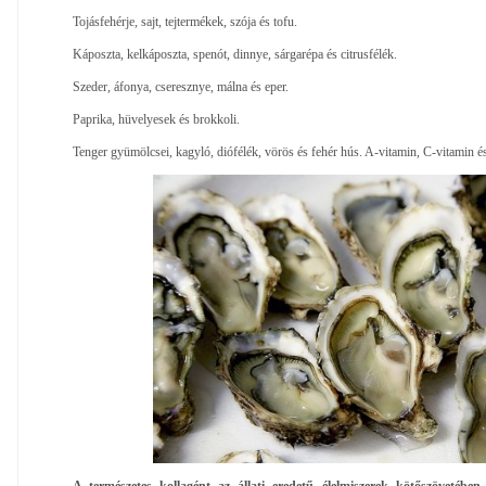
Tojásfehérje, sajt, tejtermékek, szója és tofu.
Káposzta, kelkáposzta, spenót, dinnye, sárgarépa és citrusfélék.
Szeder, áfonya, cseresznye, málna és eper.
Paprika, hüvelyesek és brokkoli.
Tenger gyümölcsei, kagyló, diófélék, vörös és fehér hús. A-vitamin, C-vitamin 
A természetes kollagént az állati eredetű élelmiszerek kötőszövetébe