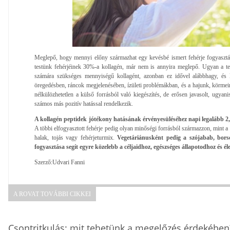
Meglepő, hogy mennyi előny származhat egy kevésbé ismert fehérje fogyasztá
testünk fehérjéinek 30%-a kollagén, már nem is annyira meglepő. Ugyan a t
számára szükséges mennyiségű kollagént, azonban ez idővel alábbhagy, és
öregedésben, ráncok megjelenésében, ízületi problémákban, és a hajunk, körme
nélkülözhetetlen a külső forrásból való kiegészítés, de erősen javasolt, ugyanis
számos más pozitív hatással rendelkezik.
A kollagén peptidek jótékony hatásának érvényesüléséhez napi legalább 2
A többi elfogyasztott fehérje pedig olyan minőségi forrásból származzon, mint 
halak, tojás vagy fehérjeturmix.
Vegetáriánusként pedig a szójabab, borsó
fogyasztása segít egyre közelebb a céljaidhoz, egészséges állapotodhoz és éle
Szerző:Udvari Fanni
A ROVAT TOVÁBBI CIKKEI
Csontritkulás: mit tehetünk a megelőzés érdekében