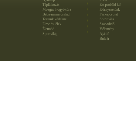
Táplálkozás
Ezt próbáld ki!
Mozgás-Fogyókúra
Környezetünk
Baba-mama-család
Párkapcsolat
Testünk védelme
Spirituális
Elme és lélek
Szabadidő
Életmód
Vélemény
Sportvilág
Ajánló
Bulvár