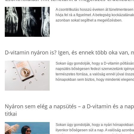
A csontritkulás hosszú éveken át tünetmentesen a
hívja fel rá a figyelmet. A betegség kockázatána
azonban sokat segíthet a megelőzésben.
D-vitamin nyáron is? Igen, és ennek több oka van,
Sokan úgy gondolják, hogy a D-vitamin pótlására
napsütés bőségesen fedezi szervezetünk igényei
természetes forrása, a valóság ennél jóval öss
hónapokban sem biztos, hogy mindenki elegendő
Nyáron sem elég a napsütés – a D-vitamin és a na
titkai
Sokan úgy gondolják, hogy a nyári hónapokban f
ilyenkor bőségesen süt a nap. A valóság azonba