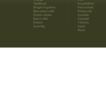
Táplálkozás
Ezt próbáld ki!
Mozgás-Fogyókúra
Környezetünk
Baba-mama-család
Párkapcsolat
Testünk védelme
Spirituális
Elme és lélek
Szabadidő
Életmód
Vélemény
Sportvilág
Ajánló
Bulvár