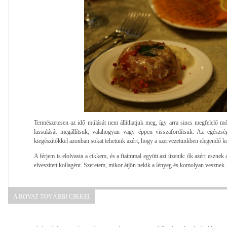
Természetesen az idő múlását nem állíthatjuk meg, így arra sincs megfelelő m
lassulását megállítsuk, valahogyan vagy éppen visszafordítsuk. Az egészsé
kiegészítőkkel azonban sokat tehetünk azért, hogy a szervezetünkben elegendő k
A férjem is elolvasta a cikkem, és a fiaimmal együtt azt üzenik: ők azért esznek
elveszített kollagént. Szeretem, mikor átjön nekik a lényeg és komolyan veszne
A ROVAT TOVÁBBI CIKKEI