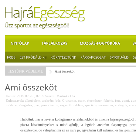
NYITÓLAP
TÁPLÁLKOZÁS
MOZGÁS-FOGYÓKÚRA
B
FRISS
EZT PRÓBÁLD KI!
KÖRNYEZETÜNK
PÁRKAPCSOLAT
SPIRITUÁLIS
S
TESTÜNK VÉDELME
Ami összeköt
Ami összeköt
Dátum: 2019.07.20., 07:09
Szerző:
Martinka Dia
Kulcsszavak:
alkotóelem
,
arckrém
,
bőr
,
C-vitamin
,
csont
,
érrendszer
,
fehérje
,
fog
,
gumi
,
gum
módszer
,
öregedés
,
piac
,
porcvitamin
,
ragasztó
,
reklám
,
speciális
,
szakember
,
szalagok
,
szer
Hallottuk már a nevét a kollagénnek a reklámokból és innen a hajráegészségből 
piacra készítményeiket, s mind ajánlja, a legtöbb arckrém alapanyaga, por
összetevője, de valójában mi ez és mire jó, egyáltalán kell nekünk, és ha igen, mié