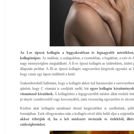
Az I-es típusú kollagén a leggyakrabban és legnagyobb mértékben
kollagéntípus
. Az inakban, a szalagokban, a csontokban, a fogakban, a szív-és 
nagy mennyiségben megtalálható. A II-es típusú kollagén az ízületekben, ízületi 
állapotán javíthat. A III-as típusú kollagén nagyszerűen kiegészíti egymást az I
hogy szinte egy lapon említhető a kettő.
Szakemberektől hallottam, hogy a kollagén akkor tud hasznosulni a szervezetben, 
ajánlott, hogy C vitamint is szedjünk mellé, bár
egyes kollagén készítménye
vitaminnal készülnek.
A kollagénhez a legegyszerűbb módon állati eredetű éte
jó tányér csontlevesből vagy kocsonyából, (ami viszonylag egyszerűen és olcsón 
Közben akár kollagént tartalmazó étrend kiegészítőket is szedhetünk, pél
formájában. Ezek elfogyasztása után a kollagén rövid időn belül eljut a sejtjeinkh
akkor érhetjük el, ha a két módszert ötvözzük és ételekből, illet
szükségleteinket.