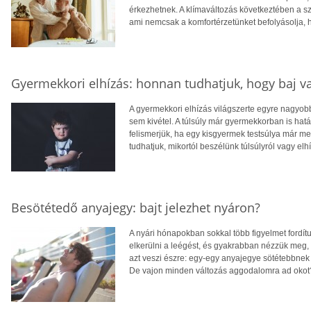
érkezhetnek. A klímaváltozás következtében a 
ami nemcsak a komfortérzetünket befolyásolja, 
Gyermekkori elhízás: honnan tudhatjuk, hogy baj v
A gyermekkori elhízás világszerte egyre nagyo
sem kivétel. A túlsúly már gyermekkorban is hatá
felismerjük, ha egy kisgyermek testsúlya már 
tudhatjuk, mikortól beszélünk túlsúlyról vagy elh
Besötétedő anyajegy: bajt jelezhet nyáron?
A nyári hónapokban sokkal több figyelmet fordít
elkerülni a leégést, és gyakrabban nézzük meg,
azt veszi észre: egy-egy anyajegye sötétebbnek 
De vajon minden változás aggodalomra ad okot