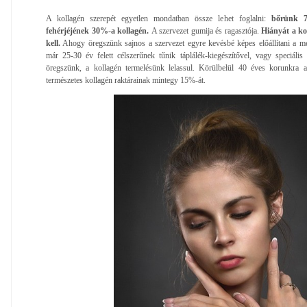
A kollagén szerepét egyetlen mondatban össze lehet foglalni:
bőrünk 7
fehérjéjének 30%-a kollagén.
A szervezet gumija és ragasztója.
Hiányát a ko
kell.
Ahogy öregszünk sajnos a szervezet egyre kevésbé képes előállítani a me
már 25-30 év felett célszerűnek tűnik táplálék-kiegészítővel, vagy speciális
öregszünk, a kollagén termelésünk lelassul. Körülbelül 40 éves korunkra a
természetes kollagén raktárainak mintegy 15%-át.