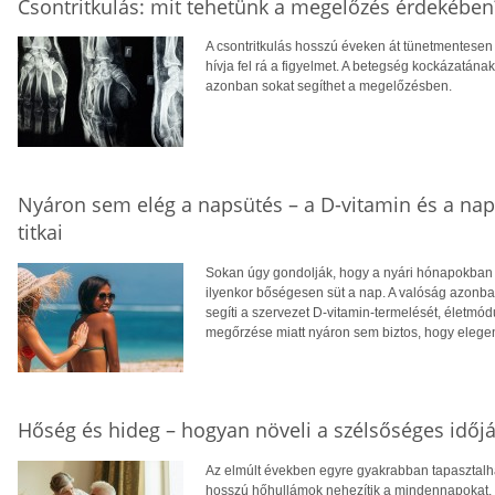
Csontritkulás: mit tehetünk a megelőzés érdekében
A csontritkulás hosszú éveken át tünetmentesen a
hívja fel rá a figyelmet. A betegség kockázatána
azonban sokat segíthet a megelőzésben.
Nyáron sem elég a napsütés – a D-vitamin és a na
titkai
Sokan úgy gondolják, hogy a nyári hónapokban f
ilyenkor bőségesen süt a nap. A valóság azonba
segíti a szervezet D-vitamin-termelését, életm
megőrzése miatt nyáron sem biztos, hogy eleg
Hőség és hideg – hogyan növeli a szélsőséges időjá
Az elmúlt években egyre gyakrabban tapasztalhat
hosszú hőhullámok nehezítik a mindennapokat, té