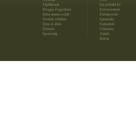
Táplálkozás
Ezt próbáld ki!
Mozgás-Fogyókúra
Környezetünk
Baba-mama-család
Párkapcsolat
Testünk védelme
Spirituális
Elme és lélek
Szabadidő
Életmód
Vélemény
Sportvilág
Ajánló
Bulvár