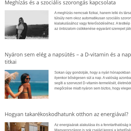
Meghízás és a szociális szorongás kapcsolata
A meghízás nemcsak fizikai, hanem lelki és tár
túlsúly nem okoz automatikusan szociális szoro
kialakulásához vagy felerősödéséhez. A testkép
az önbizalom csökkenése egyaránt szerepet ját
Nyáron sem elég a napsütés – a D-vitamin és a na
titkai
Sokan úgy gondolják, hogy a nyári hónapokban f
ilyenkor bőségesen süt a nap. A valóság azonba
segíti a szervezet D-vitamin-termelését, életm
megőrzése miatt nyáron sem biztos, hogy eleg
Hogyan takarékoskodhatunk otthon az energiával?
Az energiaárak alakulása és a fenntarthatóság i
Magyarországon is sok család keresi a lehetősé