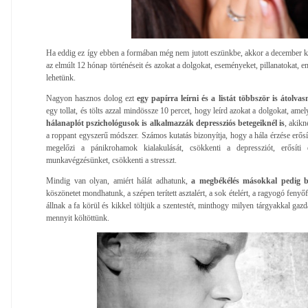
Ha eddig ez így ebben a formában még nem jutott eszünkbe, akkor a december ki
az elmúlt 12 hónap történéseit és azokat a dolgokat, eseményeket, pillanatokat, e
lehetünk.
Nagyon hasznos dolog ezt
egy papírra leírni és a listát többször is átolvasn
egy tollat, és tölts azzal mindössze 10 percet, hogy leírd azokat a dolgokat, ame
hálanaplót pszichológusok is alkalmazzák depressziós betegeiknél is
, akikn
a roppant egyszerű módszer. Számos kutatás bizonyítja, hogy a hála érzése erősít
megelőzi a pánikrohamok kialakulását, csökkenti a depressziót, erősíti e
munkavégzésünket, csökkenti a stresszt.
Mindig van olyan, amiért hálát adhatunk,
a megbékélés másokkal pedig bo
köszönetet mondhatunk, a szépen terített asztalért, a sok ételért, a ragyogó fenyő
állnak a fa körül és kikkel töltjük a szentestét, minthogy milyen tárgyakkal ga
mennyit költöttünk.