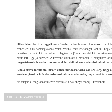
Hálás lehet lenni a reggeli napsütésért, a karácsonyi havazásért, a h
emberkért, akik barátságtalanok voltak velünk, mert lehetőséget kaptunk, hogy 
nevetésért, a barátokért, a kedves kollegákért, a jófej szomszédokért. A szüleinké
párunkért. Egy jó edzésért. A kedvenc dalunkért a rádióban. A hangulatos ott
megerősítettek és azokért az emberekért, akik akkor mellettünk álltak.
A mu
A hála érzése tanulható, hiszen ehhez mindössze arra van szükség, hogy 
erre irányítsuk, s idővel eljuthatunk abba az állapotba, hogy másként szem
Ne felejtsd el megköszönni ezt is szenteste. Csak annyit mondj: „köszönöm”.
A ROVAT TOVÁBBI CIKKEI