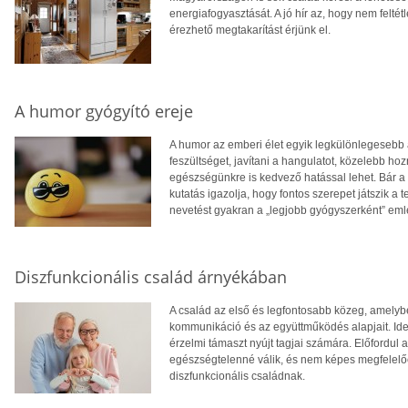
energiafogyasztását. A jó hír az, hogy nem feltétl
érezhető megtakarítást érjünk el.
A humor gyógyító ereje
A humor az emberi élet egyik legkülönlegesebb 
feszültséget, javítani a hangulatot, közelebb 
egészségünkre is kedvező hatással lehet. Bár a 
kutatás igazolja, hogy fontos szerepet játszik a 
nevetést gyakran a „legjobb gyógyszerként” eml
Diszfunkcionális család árnyékában
A család az első és legfontosabb közeg, amelyb
kommunikáció és az együttműködés alapjait. Ideá
érzelmi támaszt nyújt tagjai számára. Előfordul
egészségtelenné válik, és nem képes megfelelően
diszfunkcionális családnak.