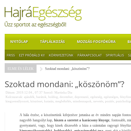
NYITÓLAP
TÁPLÁLKOZÁS
MOZGÁS-FOGYÓKÚRA
B
FRISS
EZT PRÓBÁLD KI!
KÖRNYEZETÜNK
PÁRKAPCSOLAT
SPIRITUÁLIS
S
ELME ÉS LÉLEK
Szoktad mondani: „köszönöm”?
Szoktad mondani: „köszönöm”?
Dátum: 2019.12.04., 07:37
Szerző:
Martinka Dia
Kulcsszavak:
ajándék
,
barátok
,
boldog
,
december
,
depresszió
,
egészség
,
egészséges
,
fényfüz
kiegyensúlyozott
,
köszönet
,
kutatás
,
megbékélés
,
mindennapok
,
nevetés
,
pozitív
,
pszichológ
A hála érzése, a köszönetünk kifejezésre juttatása az év minden napján font
nagyobb hangsúlyt kap,
hiszen a szeretet a karácsony lényege
, fontosabb, mi
gyertyatartó, vagy, hogy kinek díszesebb a háza a számtalan ragyogó fényfüz
kiegyensúlyozottabbá, boldogabbá, egészségesebbé tesz
, mert akit a körülö