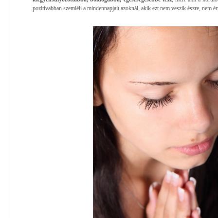
pozitívabban szemléli a mindennapjait azoknál, akik ezt nem veszik észre, nem ér