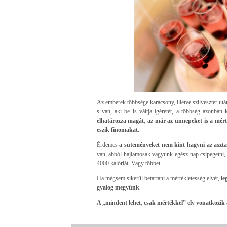
Az emberek többsége karácsony, illetve szilveszter utá
s van, aki be is váltja ígéretét, a többség azonba
elhatározza magát, az már az ünnepeket is a mérté
eszik finomakat.
Érdemes
a süteményeket nem kint hagyni az aszta
van, abból hajlamosak vagyunk egész nap csipegetni,
4000 kalóriát. Vagy többet.
Ha mégsem sikerül betartani a mértékletesség elvét,
le
gyalog megyünk
.
A „mindent lehet, csak mértékkel” elv vonatkozik