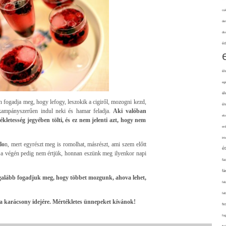
cuk
de
div
éd
él
eg
él
n fogadja meg, hogy lefogy, leszokik a cigiről, mozogni kezd,
él
n kampányszerűen indul neki és hamar feladja.
Aki valóban
elv
kletesség jegyében tölti, és ez nem jelenti azt, hogy nem
erd
int
lo
n, mert egyrészt meg is romolhat, másrészt, ami szem előtt
é
 a végén pedig nem értjük, honnan eszünk meg ilyenkor napi
fa
fá
galább fogadjuk meg, hogy többet mozgunk, ahova lehet,
fel
fel
 a karácsony idejére. Mértékletes ünnepeket kívánok!
fe
fo