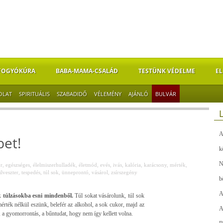
FOGYÓKÚRA
BABA-MAMA-CSALÁD
TESTÜNK VÉDELME
EL
OLAT
SPIRITUÁLIS
SZABADIDŐ
VÉLEMÉNY
AJÁNLÓ
BULVÁR
A
bet!
k
N
r
,
egészséges
,
élelmiszerhulladék
,
életmód
,
evés
,
ivás
,
kalória
,
karácsony
,
mérték
,
ilveszter
,
tespedés
,
túl sok
,
ünneprontó
,
vásárol
,
zsírszegény
b
A
k túlzásokba esni mindenből.
Túl sokat vásárolunk, túl sok
érték nélkül eszünk, belefér az alkohol, a sok cukor, majd az
A
 a gyomorrontás, a bűntudat, hogy nem így kellett volna.