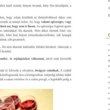
H
ikor kinél eszünk, hányan leszünk, hány főre készüljünk, a
A
D
tudom, hogy sokan közülünk az életmódváltással ekkor sem
lvezzük az ünnepi ízeket. Az, hogy
valami egészséges, vagy
lenti azt, hogy nem is finom.
Az egészséges fogások igenis
ges kalóriákkal. Ha akarunk. Mert akkor ehetünk fehér rizs
tőt, fehér liszt helyett reformlisztkeverékeket, sült krumpli
almát, sült gesztenyét.
A-v
.
Ha nem akarunk kalóriadús ételeket készíteni, válasszuk a
akt
 liszteket.
áll
mölcs- és tejalapúakat választani,
mivel ezek kevesebb
a
a
nak és felviszik a vércukrot,
étvágyat csinálnak
. A családi
arc
lkoholfogyasztás lesz a középpontban, márpedig néhány itallal
vi
al a száraz vörösbor és a száraz pezsgő, a leginkább pedig a
ba
bet
bi
bő
cig
csí