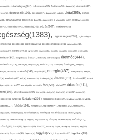
cukorbetegség(137),
orbeteg(25),
cukormentes(69),
D-vitamin(53),
daganat(36),
dekoráció(41),
diéta(395),
depresszió(199),
mencia(34),
desszert(67),
diagnózis(28),
diák(24),
dió(50),
dohányzás(92),
at(38),
döntés(58),
drága(26),
duzzanat(27),
E-vitamin(25),
eb(26),
ebéd(57),
ecet(38),
edzés(267),
édesség(141),
es(42),
édesítőszer(43),
edzőterem(42),
egészség(1383),
egészséges(246),
egészséges
etmód(100),
egészséges táplálkozás(45),
egészségmegőrzés(43),
egészségtelen(32),
észségügy(27),
egyensúly(63),
egyetem(30),
egyszerű(31),
éhes(30),
éhség(38),
éjszaka(33),
ekcéma(26),
életmód(444),
elmiszer(142),
élet(114),
elengedés(29),
életkor(30),
életminőség(30),
etmódváltás(109),
elhízás(110),
elme(93),
életvitel(28),
elfogadás(30),
élmény(55),
előny(37),
energia(487),
emésztés(166),
árás(32),
ember(38),
empátia(43),
Energiaital(29),
eper(30),
érzelem(211),
ő(36),
eredmény(47),
erő(36),
érrendszer(36),
érzékenység(36),
érzelmek(42),
érzelmi
étkezés(411),
étel(228),
elligencia(28),
érzés(39),
esemény(27),
eszköz(28),
ételek(39),
trend(194),
evés(92),
étrendkiegészítő(47),
étterem(24),
étvágy(34),
Európa(28),
évszak(28),
fájdalom(308),
cebook(42),
fahéj(43),
fájdalomcsillapító(39),
fáradékonyság(30),
fáradt(28),
fehérje(198),
radtság(117),
fejfájás(93),
fejlődés(142),
fejlesztés(44),
feladat(46),
félelem(115),
dolgozás(24),
felelősség(62),
felnőtt(66),
felszívódás(56),
féltékenység(26),
fertőzés(101),
töltődés(29),
fenntarthatóság(29),
fény(36),
fényvédelem(28),
férfi(86),
fertőtlenítés(31),
film(111),
szültség(82),
fiatal(39),
figyelem(69),
finom(26),
fitt(34),
fittség(34),
fizikai(25),
fog(51),
fogyás(279),
fogyókúra(178),
gadalom(25),
fogmosás(41),
fogorvos(24),
fogyasztás(67),