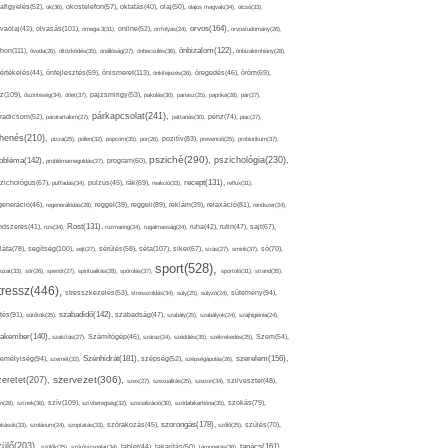
afigyelés(52),
ok(36),
okostelefon(57),
oktatás(40),
olaj(50),
olajos magvak(34),
olcsó(33),
olvasás(101),
orvos(164),
ívaolaj(42),
omega-3(31),
online(52),
orrfolyás(24),
orvostudomány(26),
thon(111),
önbizalom(122),
óvoda(26),
öltözködés(35),
önállóság(27),
önbecsülés(36),
önbizalomhiány(28),
önismeret(113),
értékelés(44),
önfejlesztés(59),
önkifejezés(26),
öregedés(46),
öröm(69),
z(109),
őszinteség(34),
ötlet(37),
pajzsmirigy(53),
pakolás(30),
panasz(25),
paprika(28),
pár(27),
párkapcsolat(241),
radicsom(52),
páratartalom(27),
pattanás(30),
pénz(74),
piac(27),
ihenés(210),
pizza(25),
pollen(32),
popcorn(35),
por(26),
pozitív(83),
prevenció(25),
probiotikum(37),
psziché(290),
pszichológia(230),
obléma(142),
problémamegoldás(27),
program(60),
recept(131),
zichológus(67),
puffadás(34),
pulzus(45),
rák(69),
reakció(33),
reflux(31),
generáció(46),
regenerálódás(28),
reggel(39),
reggeli(89),
reklám(39),
relaxáció(81),
rendszer(24),
Rost(131),
ndszeres(41),
rizs(34),
rozmaring(24),
rugalmasság(24),
ruha(42),
rutin(47),
sajt(67),
segítség(100),
séta(107),
láta(78),
sejt(27),
sérülés(58),
siker(67),
sírás(27),
smink(37),
só(70),
sport(528),
ozat(33),
sör(26),
spenót(27),
spiritualitás(28),
spórolás(37),
sportoló(31),
strand(35),
tressz(446),
sütemény(94),
stresszkezelés(53),
stresszoldás(34),
súly(25),
súlyzó(24),
szabadidő(142),
tés(91),
sütőtök(25),
szabadság(47),
szabály(25),
szabályok(24),
szájhigiénia(24),
akember(140),
szakítás(27),
Számítógép(46),
száraz(24),
szédülés(35),
székrekedés(25),
Szem(54),
Szénhidrát(181),
emélyiség(94),
szerelem(156),
szemét(32),
szépség(52),
szépségápolás(26),
szervezet(306),
zeretet(207),
szex(27),
szexualitás(25),
szezon(34),
szilveszter(48),
szív(109),
n(28),
színek(36),
szívbetegség(32),
szocializáció(30),
szódabikarbóna(35),
szokás(79),
szorongás(178),
okások(33),
szolárium(24),
szoptatás(33),
szórakozás(45),
szőlő(25),
szülés(70),
zülő(203),
tanács(161),
szülők(25),
szűrővizsgálat(34),
tablet(44),
takarítás(50),
támogatás(36),