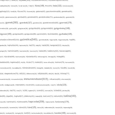
folyadék(119),
khagyma(47),
folsav(25),
folyadékbevitel(40),
folyadékfogyasztás(45),
főzés(149),
futás(132),
yadékpótlás(29),
fontos(25),
forralt bor(26),
Föld(27),
friss(44),
futóverseny(32),
ggőség(112),
fürdő(26),
fűszer(79),
fűszerek(28),
gabona(42),
gasztronómia(58),
genetika(45),
tén(32),
gluténmentes(34),
gomba(53),
gondolat(43),
gondolkodás(71),
gondoskodás(33),
gyakorlat(29),
gyerek(260),
gyermek(179),
gyerekek(117),
ász(31),
gyerekkor(32),
gyereknevelés(83),
gyógynövény(149),
ermekkor(36),
gyertya(28),
gyógyászat(36),
gyógyítás(69),
gyógymód(50),
ógyszer(165),
gyulladás(126),
gyógytea(40),
gyógyulás(85),
gyomor(62),
Gyömbér(66),
gyümölcs(340),
ulladáscsökkentő(102),
gyümölcslé(28),
hagyma(28),
hagyomány(36),
haj(85),
hangulat(112),
ápolás(36),
hajhullás(44),
hajmosás(24),
hal(70),
hála(25),
halál(39),
hányás(25),
yinger(25),
harmónia(69),
hasmenés(35),
hasznos(24),
hatás(84),
hatékony(52),
házasság(64),
i(27),
háziállat(48),
házimunka(28),
háztartás(43),
hétköznap(24),
hétvége(25),
hideg(80),
dratálás(69),
higiénia(52),
hit(26),
hízás(77),
hobbi(62),
home office(26),
hormon(79),
hormonok(25),
rmonrendszer(24),
hozzáállás(31),
hőmérséklet(44),
hőség(36),
hulladék(33),
humor(24),
hús(86),
húsvét(36),
idő(111),
ő(30),
idegrendszer(75),
időbeosztás(32),
időjárás(69),
idős(24),
illat(30),
illóolaj(77),
immunrendszer(315),
munerősítés(30),
immunerősítő(36),
influenza(45),
információ(33),
iskola(123),
er(29),
intelligencia(28),
internet(64),
inzulin(42),
inzulinrezisztencia(35),
írás(27),
olakezdés(25),
ital(75),
ivás(27),
íz(39),
izgalom(27),
izom(91),
izomzat(24),
ízület(54),
járvány(35),
kalória(193),
ték(89),
jóga(56),
Joghurt(67),
jótékony(41),
kaland(28),
kalcium(71),
kálium(50),
kapcsolat(209),
karácsony(174),
masz(30),
kamilla(41),
Kánikula(59),
káposzta(24),
kávé(125),
ácsonyfa(25),
karantén(34),
káros(53),
keksz(29),
kellemetlen(29),
kenyér(32),
képesség(28),
kezelés(166),
dés(31),
kerékpár(25),
keringés(26),
kert(52),
kertészkedés(26),
készülődés(24),
kézmosás(28),