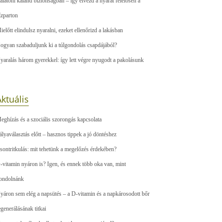
alatoni kaland biztonságban – így élvezd a nyarat felelősen a
ízparton
ielőtt elindulsz nyaralni, ezeket ellenőrizd a lakásban
ogyan szabaduljunk ki a túlgondolás csapdájából?
yaralás három gyerekkel: így lett végre nyugodt a pakolásunk
ktuális
eghízás és a szociális szorongás kapcsolata
ályaválasztás előtt – hasznos tippek a jó döntéshez
sontritkulás: mit tehetünk a megelőzés érdekében?
-vitamin nyáron is? Igen, és ennek több oka van, mint
ondolnánk
yáron sem elég a napsütés – a D-vitamin és a napkárosodott bőr
egenerálásának titkai