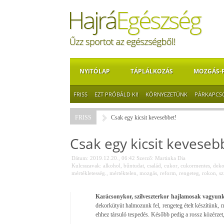
NYITÓLAP
TÁPLÁLKOZÁS
MOZGÁS-
FRISS
EZT PRÓBÁLD KI!
KÖRNYEZETÜNK
PÁRKAPCS
FRISS
Csak egy kicsit kevesebbet!
Csak egy kicsit keveseb
Dátum: 2019.12.20., 06:42
Szerző:
Martinka Dia
Kulcsszavak:
alkohol
,
bűntudat
,
család
,
cukor
,
cukormentes
,
deko
mértékletesség.
,
mértéktelen
,
mozgás
,
reform
,
rengeteg
,
rokon
,
sz
Karácsonykor, szilveszterkor hajlamosak vagyun
dekorkütyüt halmozunk fel, rengeteg ételt készítünk, m
ehhez társuló tespedés. Később pedig a rossz közérzet,