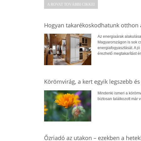
A ROVAT TOVÁBBI CIKKEI
Hogyan takarékoskodhatunk otthon a
Az energiaárak alakulása
Magyarországon is sok cs
energiafogyasztását. A jó 
érezhető megtakarítást ér
Körömvirág, a kert egyik legszebb é
Mindenki ismeri a körömv
biztosan találkozott már 
Őzriadó az utakon – ezekben a hetek