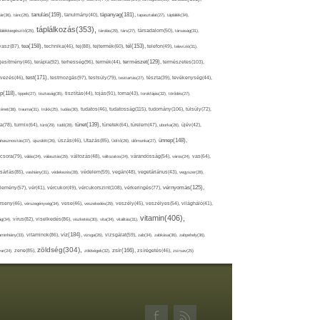
tápanyag(181),
tanulás(159),
ár(36),
tánc(26),
tanulmány(40),
tapasztalat(27),
táplálék(34),
táplálkozás(353),
lálékkiegészítő(25),
tárolás(29),
társ(27),
társadalom(50),
társaság(31),
tea(158),
tél(153),
vasz(87),
technika(46),
tej(88),
tejtermék(60),
telefon(49),
televízió(31),
terápia(92),
terhesség(96),
természet(129),
természetes(103),
ljesítmény(46),
termék(44),
test(171),
testmozgás(97),
rvezés(46),
testsúly(79),
testtartás(27),
tészta(39),
tevékenység(44),
pp(118),
tippek(27),
tisztaság(35),
tisztítás(44),
tojás(91),
torna(43),
torokfájás(32),
törődés(27),
tudatosság(115),
tudomány(106),
ténet(38),
trauma(31),
trükk(25),
tudás(30),
tudatos(46),
túlsúly(72),
tünet(139),
ra(78),
turmix(64),
túró(29),
tüdő(28),
tünetek(64),
türelem(47),
uborka(26),
újév(42),
ünnep(148),
ahasznosítás(37),
újszülött(26),
úszás(46),
Utazás(85),
Üdítő(26),
ülőmunka(27),
csora(79),
válás(24),
választás(29),
változás(48),
változatos(24),
várandósság(54),
város(24),
vas(64),
sárlás(85),
vashiány(31),
védekezés(28),
védelem(59),
vegán(48),
vegetáriánus(43),
vegyszer(28),
vércukorszint(108),
vérnyomás(125),
lemény(57),
vér(41),
vércukor(49),
vérkeringés(77),
rseny(46),
vérszegénység(34),
vese(46),
veszekedés(29),
veszély(45),
veszélyes(54),
világháló(41),
vitamin(406),
ág(34),
vírus(82),
viselkedés(86),
viszketés(30),
vita(34),
vitalitás(31),
víz(184),
aminhiány(33),
vitaminok(86),
vizsga(26),
vizsgálat(59),
zab(34),
zabkása(36),
zabpehely(36),
zöldség(304),
zsír(166),
ar(24),
zene(85),
zöldségek(32),
zsírégetés(46),
zsírsav(25)