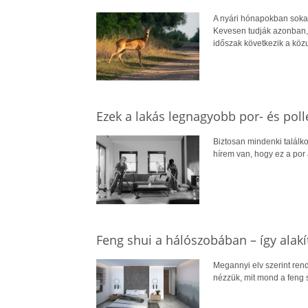
A nyári hónapokban sokan
Kevesen tudják azonban, 
időszak következik a köz
Ezek a lakás legnagyobb por- és poll
Biztosan mindenki találkoz
hírem van, hogy ez a por 
Feng shui a hálószobában – így alak
Megannyi elv szerint ren
nézzük, mit mond a feng s