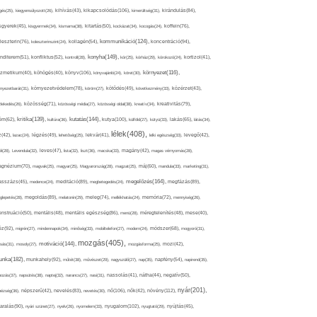
kikapcsolódás(106),
gés(25),
kiegyensúlyozott(26),
kihívás(43),
kimerültség(31),
kirándulás(84),
sgyerek(45),
kisgyermek(34),
kismama(38),
kitartás(50),
kockázat(34),
kocogás(24),
koffein(76),
kommunikáció(124),
koncentráció(94),
leszterin(76),
koleszterinszint(24),
kollagén(54),
konyha(149),
nditerem(51),
konfliktus(52),
kontroll(28),
kór(25),
kórház(29),
kórokozó(24),
kortizol(41),
könyv(106),
környezet(116),
zmetikum(40),
köhögés(40),
könyvajánló(24),
köret(30),
nyezetbarát(31),
környezetvédelem(78),
köröm(27),
kötődés(49),
következmény(33),
közérzet(43),
lekedés(26),
közösség(71),
közösségi média(27),
közösségi oldal(38),
kreatív(34),
kreativitás(79),
kritika(139),
kutatás(144),
kutya(100),
ém(62),
kultúra(36),
külföld(27),
kütyü(33),
lakás(65),
látás(34),
lélek(408),
z(42),
lazac(24),
légzés(49),
lehetőség(25),
lekvár(41),
lelki egészség(33),
levegő(42),
él(28),
Levendula(32),
leves(47),
lista(32),
liszt(36),
macska(33),
magány(42),
magas vérnyomás(28),
gnézium(70),
magvak(25),
magyar(25),
Magyarország(28),
magzat(25),
máj(60),
mandula(33),
marketing(31),
megelőzés(164),
sszázs(45),
medence(24),
meditáció(89),
megbetegedés(24),
megfázás(89),
glepetés(28),
megoldás(89),
melatonin(29),
meleg(74),
mellékhatás(24),
memória(72),
mennyiség(26),
nstruáció(50),
mentális(48),
mentális egészség(86),
menü(28),
méregtelenítés(48),
mese(40),
z(92),
migrén(27),
mindennapok(34),
minőség(33),
mobiltelefon(27),
modern(24),
módszer(68),
mogyoró(31),
mozgás(405),
motiváció(144),
sás(31),
mosoly(27),
mozgásforma(25),
mozi(42),
nka(182),
munkahely(92),
műtét(38),
művészet(29),
nagyszülő(27),
nap(35),
napfény(54),
napirend(35),
pozás(37),
napsütés(38),
naptej(32),
narancs(27),
nasi(31),
nassolás(41),
nátha(44),
negatív(50),
nyár(201),
nő(106),
növény(112),
hézség(36),
népszerű(42),
nevelés(83),
nevetés(30),
nők(42),
nyugalom(102),
aralás(90),
nyári szünet(27),
nyelv(26),
nyomelem(33),
nyugtató(29),
nyújtás(45),