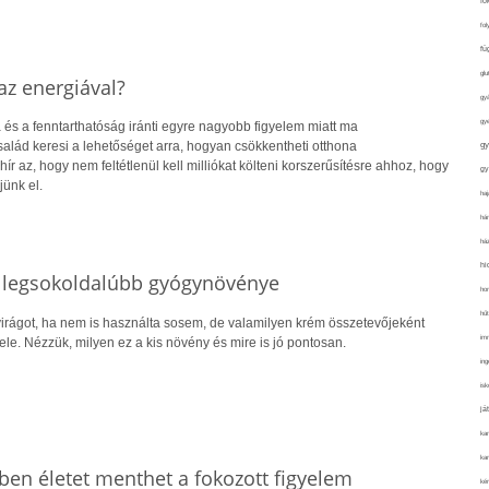
fo
fol
fü
glu
z energiával?
gy
gy
 és a fenntarthatóság iránti egyre nagyobb figyelem miatt ma
alád keresi a lehetőséget arra, hogyan csökkentheti otthona
gy
hír az, hogy nem feltétlenül kell milliókat költeni korszerűsítésre ahhoz, hogy
gy
jünk el.
haj
hán
ház
hi
s legsokoldalúbb gyógynövénye
ho
hűt
irágot, ha nem is használta sosem, de valamilyen krém összetevőjeként
im
vele. Nézzük, milyen ez a kis növény és mire is jó pontosan.
ing
isk
já
ka
kar
ben életet menthet a fokozott figyelem
kér