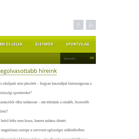
ME ÉS LÉLEK
ÉLETMÓD
SPORTVILÁG
Legolvasottabb híreink
z edzőpark nem játszótér – hogyan használjuk biztonságosan a
özösségi sporttereket?
arancsbőr ellen tudatosan – mit tehetünk a simább, feszesebb
őrért?
 belső béke nem luxus, hanem tudatos döntés
 magnézium szerepe a szervezet egészséges működésében