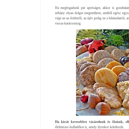
Ha megfogadunk pár apróságot, akkor is gondtalan
néhány olyan dolgot megemlíteni, amiből egész egysz
vége ne az őrületről, az újév pedig ne a bűntudatról, 
vissza karácsonyig.
Ha kicsit kevesebbet vásárolunk és főzünk, el
élelmiszer-hulladékot is, amely ilyenkor keletkezik.