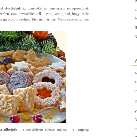
B
ul élvezhetjük az ünnepeket és nem érzem ünneprontónak
v
erűen, csak kevesebbet kell… enni, venni, inni, hogy az év
M
anyagi csődről szóljon. Idén ne. Pár nap. Mindössze ennyi van
H
N
A
M
P
C
D
g
N
r
kerülhetjük
- a mértéktelen evészet mellett – a rengeteg