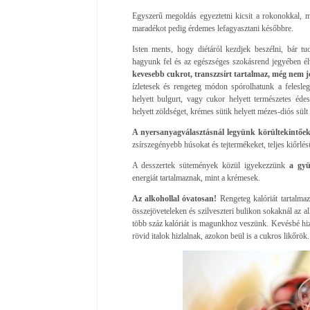
Egyszerű megoldás egyeztetni kicsit a rokonokkal, m
maradékot pedig érdemes lefagyasztani későbbre.
Isten ments, hogy diétáról kezdjek beszélni, bár 
hagyunk fel és az egészséges szokásrend jegyében é
kevesebb cukrot, transzzsírt tartalmaz, még nem je
ízletesek és rengeteg módon spórolhatunk a felesle
helyett bulgurt, vagy cukor helyett természetes édesí
helyett zöldséget, krémes sütik helyett mézes-diós sült 
A nyersanyagválasztásnál legyünk körültekintőek
zsírszegényebb húsokat és tejtermékeket, teljes kiőrlésű
A desszertek sütemények közül igyekezzünk
a gyü
energiát tartalmaznak, mint a krémesek.
Az alkohollal óvatosan!
Rengeteg kalóriát tartalmaz
összejöveteleken és szilveszteri bulikon sokaknál az a
több száz kalóriát is magunkhoz veszünk. Kevésbé hizl
rövid italok hizlalnak, azokon beül is a cukros likőrök.