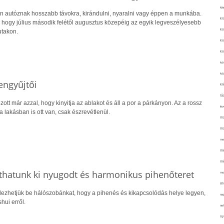
kié
 autóznak hosszabb távokra, kirándulni, nyaralni vagy éppen a munkába.
ki
hogy július második felétől augusztus közepéig az egyik legveszélyesebb
ko
utakon.
ko
ko
kör
köz
engyűjtői
kr
lá
ott már azzal, hogy kinyitja az ablakot és áll a por a párkányon. Az a rossz
lev
a lakásban is ott van, csak észrevétlenül.
ma
ma
me
me
mé
íthatunk ki nyugodt és harmonikus pihenőteret
mo
mu
dezhetjük be hálószobánkat, hogy a pihenés és kikapcsolódás helye legyen,
na
hui erről.
ne
ny