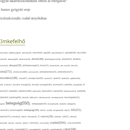
ogyan takarékoskodhatunk otthon az energiával?
 humor gyógyító ereje
iszfunkcionális család árnyékában
Címkefelhő
ajándék(95),
itamin(36),
adalékanyag(28),
adomány(26),
advent(40),
agy(80),
agyműködés(27),
akció(39),
alkohol(182),
ivitás(30),
alapanyag(30),
alkalmazás(28),
alkoholfogyasztás(36),
állapot(43),
állat(54),
allergia(122),
attartás(33),
állóképesség(42),
Alma(72),
almaecet(26),
aloe vera(33),
álom(34),
lvás(272),
alvászavar(66),
aminosav(33),
antibakteriális(42),
antibiotikum(47),
ntioxidáns(198),
anyagcsere(99),
anya(67),
anyuka(27),
apa(42),
ápolás(29),
applikáció(26),
ásványi anyag(111),
(29),
arcbőr(27),
ásványi anyagok(40),
asztma(47),
autó(46),
avokádó(36),
B-
tamin(41),
baba(82),
baktérium(89),
balaton(34),
baleset(51),
banán(53),
bántalmazás(24),
barát(48),
rátok(50),
barátság(58),
béke(29),
bélflóra(37),
bélrendszer(33),
bemelegítés(24),
beszélgetés(61),
betegség(550),
eg(34),
betegségek(39),
bevásárlás(28),
bicikli(25),
biológia(25),
bőr(221),
boldogság(125),
zalom(41),
biztonság(66),
bolt(31),
bor(36),
borogatás(28),
böjt(27),
C-vitamin(120),
rápolás(70),
brokkoli(29),
buli(24),
bűntudat(32),
cékla(28),
cél(57),
célok(30),
család(284),
aretta(38),
cikk(24),
Cink(24),
cipő(37),
citrom(61),
citromfű(26),
csecsemő(45),
cukor(194),
pés(26),
csoki(35),
csokoládé(71),
csomagolás(24),
csont(33),
csontritkulás(36),