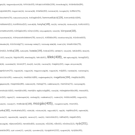
kikapcsolódás(106),
gés(25),
kiegyensúlyozott(26),
kihívás(43),
kimerültség(31),
kirándulás(84),
sgyerek(45),
kisgyermek(34),
kismama(38),
kitartás(50),
kockázat(34),
kocogás(24),
koffein(76),
kommunikáció(124),
koncentráció(94),
leszterin(76),
koleszterinszint(24),
kollagén(54),
konyha(149),
nditerem(51),
konfliktus(52),
kontroll(28),
kór(25),
kórház(29),
kórokozó(24),
kortizol(41),
könyv(106),
környezet(116),
zmetikum(40),
köhögés(40),
könyvajánló(24),
köret(30),
nyezetbarát(31),
környezetvédelem(78),
köröm(27),
kötődés(49),
következmény(33),
közérzet(43),
lekedés(26),
közösség(71),
közösségi média(27),
közösségi oldal(38),
kreatív(34),
kreativitás(79),
kritika(139),
kutatás(144),
kutya(100),
ém(62),
kultúra(36),
külföld(27),
kütyü(33),
lakás(65),
látás(34),
lélek(408),
z(42),
lazac(24),
légzés(49),
lehetőség(25),
lekvár(41),
lelki egészség(33),
levegő(42),
él(28),
Levendula(32),
leves(47),
lista(32),
liszt(36),
macska(33),
magány(42),
magas vérnyomás(28),
gnézium(70),
magvak(25),
magyar(25),
Magyarország(28),
magzat(25),
máj(60),
mandula(33),
marketing(31),
megelőzés(164),
sszázs(45),
medence(24),
meditáció(89),
megbetegedés(24),
megfázás(89),
glepetés(28),
megoldás(89),
melatonin(29),
meleg(74),
mellékhatás(24),
memória(72),
mennyiség(26),
nstruáció(50),
mentális(48),
mentális egészség(86),
menü(28),
méregtelenítés(48),
mese(40),
z(92),
migrén(27),
mindennapok(34),
minőség(33),
mobiltelefon(27),
modern(24),
módszer(68),
mogyoró(31),
mozgás(405),
motiváció(144),
sás(31),
mosoly(27),
mozgásforma(25),
mozi(42),
nka(182),
munkahely(92),
műtét(38),
művészet(29),
nagyszülő(27),
nap(35),
napfény(54),
napirend(35),
pozás(37),
napsütés(38),
naptej(32),
narancs(27),
nasi(31),
nassolás(41),
nátha(44),
negatív(50),
nyár(201),
nő(106),
növény(112),
hézség(36),
népszerű(42),
nevelés(83),
nevetés(30),
nők(42),
nyugalom(102),
aralás(90),
nyári szünet(27),
nyelv(26),
nyomelem(33),
nyugtató(29),
nyújtás(45),