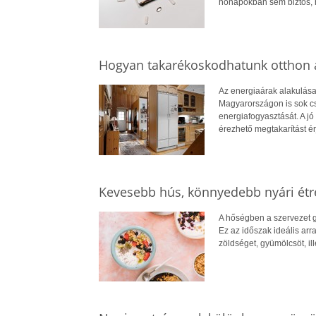
hónapokban sem biztos, 
Hogyan takarékoskodhatunk otthon a
Az energiaárak alakulása
Magyarországon is sok cs
energiafogyasztását. A jó 
érezhető megtakarítást ér
Kevesebb hús, könnyedebb nyári ét
A hőségben a szervezet g
Ez az időszak ideális arr
zöldséget, gyümölcsöt, il