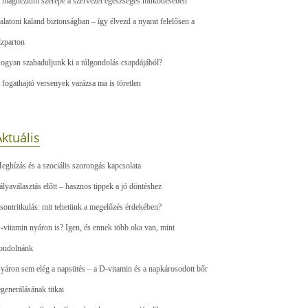
 magnézium szerepe a szervezet egészséges működésében
alatoni kaland biztonságban – így élvezd a nyarat felelősen a
ízparton
ogyan szabaduljunk ki a túlgondolás csapdájából?
 fogathajtó versenyek varázsa ma is töretlen
ktuális
eghízás és a szociális szorongás kapcsolata
ályaválasztás előtt – hasznos tippek a jó döntéshez
sontritkulás: mit tehetünk a megelőzés érdekében?
-vitamin nyáron is? Igen, és ennek több oka van, mint
ondolnánk
yáron sem elég a napsütés – a D-vitamin és a napkárosodott bőr
egenerálásának titkai