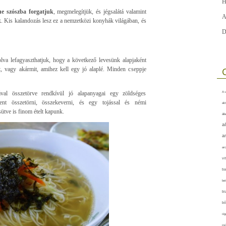
H
ue szószba forgatjuk
, megmelegítjük, és jégsalátá valamint
A
ük. Kis kalandozás lesz ez a nemzetközi konyhák világában, és
D
golva lefagyaszthatjuk, hogy a következő levesünk alapjaként
át, vagy akármit, amihez kell egy jó alaplé. Minden cseppje
val összetörve rendkívül jó alapanyagai egy zöldséges
A-v
t összetörni, összekeverni, és egy tojással és némi
akt
ütve is finom ételt kapunk.
áll
a
a
arc
vi
ba
bet
bi
bő
cig
csí