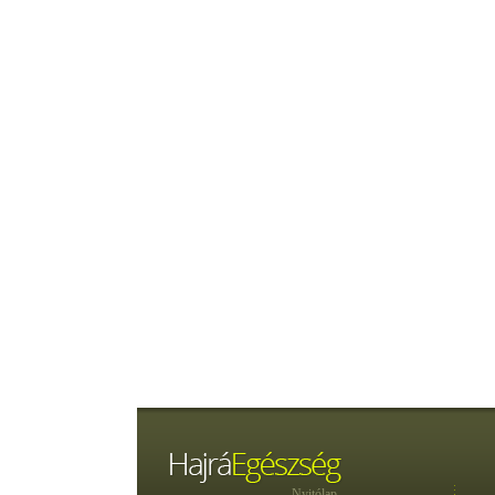
Nyitólap