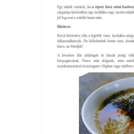
Egy másik variáció, ha
a tépett húst némi barbec
sárgarépa kíséretében egy tortillába vagy tacoba töltj
jól fog esni a sokféle hazai után.
Húsleves
Kicsit leforralva róla a legtöbb vizet, kockákra ada
felhasználhassuk. De kifőzhetünk benne rizst, tészt
kincs, ne feledjük!
A levesben főtt zöldségek és húsok pedig villá
húspogácsának. Nincs más dolgunk, mint minden
zsemlemorzsával összefogatni. Olajban vagy sütőben s