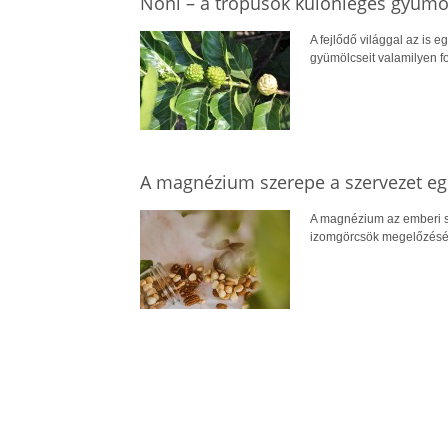
Noni – a trópusok különleges gyümö
A fejlődő világgal az is e
gyümölcseit valamilyen for
A magnézium szerepe a szervezet 
A magnézium az emberi s
izomgörcsök megelőzéséve