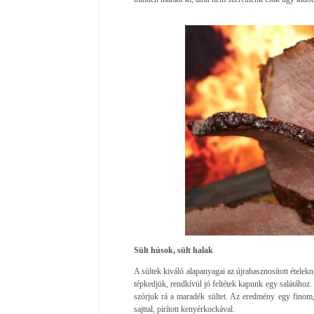
Sült húsok, sült halak
A sültek kiváló alapanyagai az újrahasznosított étele
tépkedjük, rendkívül jó feltétek kapunk egy salátához.
szórjuk rá a maradék sültet. Az eredmény egy finom, k
sajttal, pirított kenyérkockával.