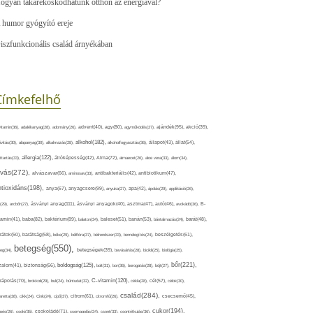
ogyan takarékoskodhatunk otthon az energiával?
 humor gyógyító ereje
iszfunkcionális család árnyékában
Címkefelhő
ajándék(95),
itamin(36),
adalékanyag(28),
adomány(26),
advent(40),
agy(80),
agyműködés(27),
akció(39),
alkohol(182),
ivitás(30),
alapanyag(30),
alkalmazás(28),
alkoholfogyasztás(36),
állapot(43),
állat(54),
allergia(122),
attartás(33),
állóképesség(42),
Alma(72),
almaecet(26),
aloe vera(33),
álom(34),
lvás(272),
alvászavar(66),
aminosav(33),
antibakteriális(42),
antibiotikum(47),
ntioxidáns(198),
anyagcsere(99),
anya(67),
anyuka(27),
apa(42),
ápolás(29),
applikáció(26),
ásványi anyag(111),
(29),
arcbőr(27),
ásványi anyagok(40),
asztma(47),
autó(46),
avokádó(36),
B-
tamin(41),
baba(82),
baktérium(89),
balaton(34),
baleset(51),
banán(53),
bántalmazás(24),
barát(48),
rátok(50),
barátság(58),
béke(29),
bélflóra(37),
bélrendszer(33),
bemelegítés(24),
beszélgetés(61),
betegség(550),
eg(34),
betegségek(39),
bevásárlás(28),
bicikli(25),
biológia(25),
bőr(221),
boldogság(125),
zalom(41),
biztonság(66),
bolt(31),
bor(36),
borogatás(28),
böjt(27),
C-vitamin(120),
rápolás(70),
brokkoli(29),
buli(24),
bűntudat(32),
cékla(28),
cél(57),
célok(30),
család(284),
aretta(38),
cikk(24),
Cink(24),
cipő(37),
citrom(61),
citromfű(26),
csecsemő(45),
cukor(194),
pés(26),
csoki(35),
csokoládé(71),
csomagolás(24),
csont(33),
csontritkulás(36),