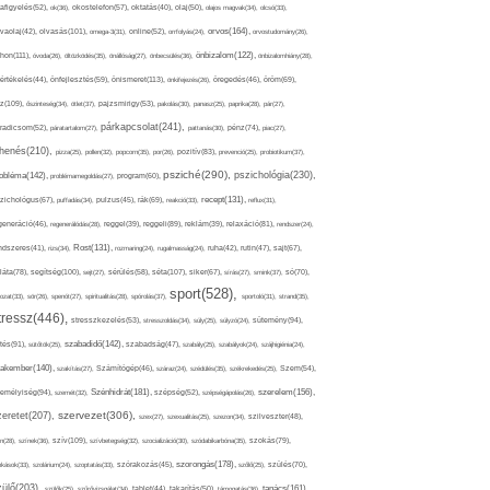
afigyelés(52),
ok(36),
okostelefon(57),
oktatás(40),
olaj(50),
olajos magvak(34),
olcsó(33),
olvasás(101),
orvos(164),
ívaolaj(42),
omega-3(31),
online(52),
orrfolyás(24),
orvostudomány(26),
thon(111),
önbizalom(122),
óvoda(26),
öltözködés(35),
önállóság(27),
önbecsülés(36),
önbizalomhiány(28),
önismeret(113),
értékelés(44),
önfejlesztés(59),
önkifejezés(26),
öregedés(46),
öröm(69),
z(109),
őszinteség(34),
ötlet(37),
pajzsmirigy(53),
pakolás(30),
panasz(25),
paprika(28),
pár(27),
párkapcsolat(241),
radicsom(52),
páratartalom(27),
pattanás(30),
pénz(74),
piac(27),
ihenés(210),
pizza(25),
pollen(32),
popcorn(35),
por(26),
pozitív(83),
prevenció(25),
probiotikum(37),
psziché(290),
pszichológia(230),
obléma(142),
problémamegoldás(27),
program(60),
recept(131),
zichológus(67),
puffadás(34),
pulzus(45),
rák(69),
reakció(33),
reflux(31),
generáció(46),
regenerálódás(28),
reggel(39),
reggeli(89),
reklám(39),
relaxáció(81),
rendszer(24),
Rost(131),
ndszeres(41),
rizs(34),
rozmaring(24),
rugalmasság(24),
ruha(42),
rutin(47),
sajt(67),
segítség(100),
séta(107),
láta(78),
sejt(27),
sérülés(58),
siker(67),
sírás(27),
smink(37),
só(70),
sport(528),
ozat(33),
sör(26),
spenót(27),
spiritualitás(28),
spórolás(37),
sportoló(31),
strand(35),
tressz(446),
sütemény(94),
stresszkezelés(53),
stresszoldás(34),
súly(25),
súlyzó(24),
szabadidő(142),
tés(91),
sütőtök(25),
szabadság(47),
szabály(25),
szabályok(24),
szájhigiénia(24),
akember(140),
szakítás(27),
Számítógép(46),
száraz(24),
szédülés(35),
székrekedés(25),
Szem(54),
Szénhidrát(181),
emélyiség(94),
szerelem(156),
szemét(32),
szépség(52),
szépségápolás(26),
szervezet(306),
zeretet(207),
szex(27),
szexualitás(25),
szezon(34),
szilveszter(48),
szív(109),
n(28),
színek(36),
szívbetegség(32),
szocializáció(30),
szódabikarbóna(35),
szokás(79),
szorongás(178),
okások(33),
szolárium(24),
szoptatás(33),
szórakozás(45),
szőlő(25),
szülés(70),
zülő(203),
tanács(161),
szülők(25),
szűrővizsgálat(34),
tablet(44),
takarítás(50),
támogatás(36),