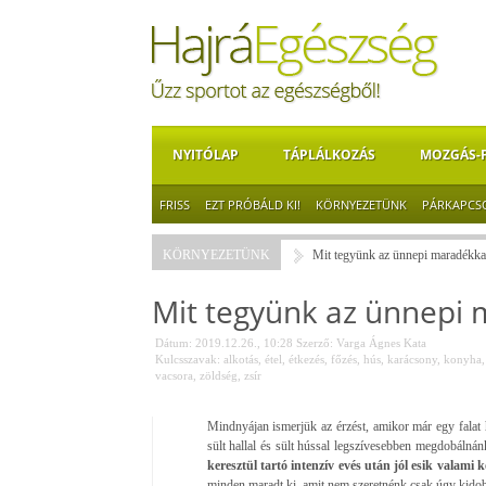
NYITÓLAP
TÁPLÁLKOZÁS
MOZGÁS-
FRISS
EZT PRÓBÁLD KI!
KÖRNYEZETÜNK
PÁRKAPCS
KÖRNYEZETÜNK
Mit tegyünk az ünnepi maradékka
Mit tegyünk az ünnepi 
Dátum: 2019.12.26., 10:28
Szerző:
Varga Ágnes Kata
Kulcsszavak:
alkotás
,
étel
,
étkezés
,
főzés
,
hús
,
karácsony
,
konyha
vacsora
,
zöldség
,
zsír
Mindnyájan ismerjük az érzést, amikor már egy falat 
sült hallal és sült hússal legszívesebben megdobálnán
keresztül tartó intenzív evés után jól esik valami
minden maradt ki, amit nem szeretnénk csak úgy kido