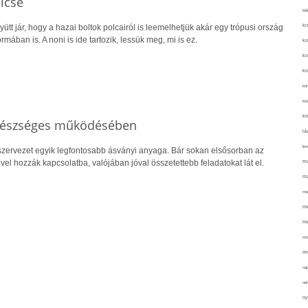
lcse
kié
ki
gyütt jár, hogy a hazai boltok polcairól is leemelhetjük akár egy trópusi ország
mában is. A noni is ide tartozik, lessük meg, mi is ez.
ko
ko
ko
kör
köz
kr
egészséges működésében
lá
lev
zervezet egyik legfontosabb ásványi anyaga. Bár sokan elsősorban az
l hozzák kapcsolatba, valójában jóval összetettebb feladatokat lát el.
ma
ma
me
me
mé
mo
mu
na
ne
ny