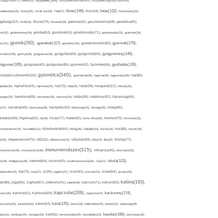
folyadék(119),
khagyma(47),
folsav(25),
folyadékbevitel(40),
folyadékfogyasztás(45),
főzés(149),
futás(132),
yadékpótlás(29),
fontos(25),
forralt bor(26),
Föld(27),
friss(44),
futóverseny(32),
ggőség(112),
fürdő(26),
fűszer(79),
fűszerek(28),
gabona(42),
gasztronómia(58),
genetika(45),
tén(32),
gluténmentes(34),
gomba(53),
gondolat(43),
gondolkodás(71),
gondoskodás(33),
gyakorlat(29),
gyerek(260),
gyermek(179),
gyerekek(117),
ász(31),
gyerekkor(32),
gyereknevelés(83),
gyógynövény(149),
ermekkor(36),
gyertya(28),
gyógyászat(36),
gyógyítás(69),
gyógymód(50),
ógyszer(165),
gyulladás(126),
gyógytea(40),
gyógyulás(85),
gyomor(62),
Gyömbér(66),
gyümölcs(340),
ulladáscsökkentő(102),
gyümölcslé(28),
hagyma(28),
hagyomány(36),
haj(85),
hangulat(112),
ápolás(36),
hajhullás(44),
hajmosás(24),
hal(70),
hála(25),
halál(39),
hányás(25),
yinger(25),
harmónia(69),
hasmenés(35),
hasznos(24),
hatás(84),
hatékony(52),
házasság(64),
i(27),
háziállat(48),
házimunka(28),
háztartás(43),
hétköznap(24),
hétvége(25),
hideg(80),
dratálás(69),
higiénia(52),
hit(26),
hízás(77),
hobbi(62),
home office(26),
hormon(79),
hormonok(25),
rmonrendszer(24),
hozzáállás(31),
hőmérséklet(44),
hőség(36),
hulladék(33),
humor(24),
hús(86),
húsvét(36),
idő(111),
ő(30),
idegrendszer(75),
időbeosztás(32),
időjárás(69),
idős(24),
illat(30),
illóolaj(77),
immunrendszer(315),
munerősítés(30),
immunerősítő(36),
influenza(45),
információ(33),
iskola(123),
er(29),
intelligencia(28),
internet(64),
inzulin(42),
inzulinrezisztencia(35),
írás(27),
olakezdés(25),
ital(75),
ivás(27),
íz(39),
izgalom(27),
izom(91),
izomzat(24),
ízület(54),
járvány(35),
kalória(193),
ték(89),
jóga(56),
Joghurt(67),
jótékony(41),
kaland(28),
kalcium(71),
kálium(50),
kapcsolat(209),
karácsony(174),
masz(30),
kamilla(41),
Kánikula(59),
káposzta(24),
kávé(125),
ácsonyfa(25),
karantén(34),
káros(53),
keksz(29),
kellemetlen(29),
kenyér(32),
képesség(28),
kezelés(166),
dés(31),
kerékpár(25),
keringés(26),
kert(52),
kertészkedés(26),
készülődés(24),
kézmosás(28),