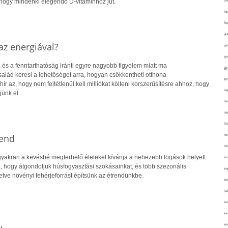
hogy mindenki elegendő D-vitaminhoz jut.
fo
fol
fü
glu
z energiával?
gy
gy
 és a fenntarthatóság iránti egyre nagyobb figyelem miatt ma
gy
alád keresi a lehetőséget arra, hogyan csökkentheti otthona
gy
hír az, hogy nem feltétlenül kell milliókat költeni korszerűsítésre ahhoz, hogy
haj
jünk el.
hán
ház
hi
rend
ho
hűt
yakran a kevésbé megterhelő ételeket kívánja a nehezebb fogások helyett.
im
a, hogy átgondoljuk húsfogyasztási szokásainkat, és több szezonális
ing
letve növényi fehérjeforrást építsünk az étrendünkbe.
isk
já
ka
kar
kér