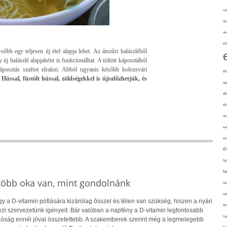
cuk
de
div
éd
őbb egy teljesen új étel alapja lehet. Az átszűrt halászléből
j halászlé alapjaként is funkcionálhat. A töltött káposztából
posztás szaftot elrakni. Abból ugyanis később kolozsvári
él
.
Hússal, füstölt hússal, zöldségekkel is újrafőzhetjük, és
eg
él
.
él
elv
erd
int
é
fa
fá
 több oka van, mint gondolnánk
fel
fel
 a D-vitamin pótlására kizárólag ősszel és télen van szükség, hiszen a nyári
fe
i szervezetünk igényeit. Bár valóban a napfény a D-vitamin legfontosabb
fo
alóság ennél jóval összetettebb. A szakemberek szerint még a legmelegebb