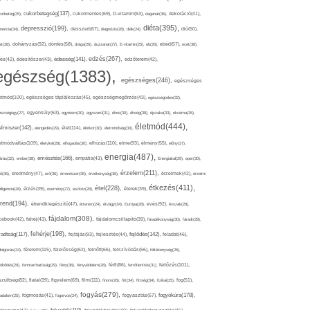
cukorbetegség(137),
orbeteg(25),
cukormentes(69),
D-vitamin(53),
daganat(36),
dekoráció(41),
diéta(395),
depresszió(199),
mencia(34),
desszert(67),
diagnózis(28),
diák(24),
dió(50),
dohányzás(92),
at(38),
döntés(58),
drága(26),
duzzanat(27),
E-vitamin(25),
eb(26),
ebéd(57),
ecet(38),
edzés(267),
édesség(141),
es(42),
édesítőszer(43),
edzőterem(42),
egészség(1383),
egészséges(246),
egészséges
etmód(100),
egészséges táplálkozás(45),
egészségmegőrzés(43),
egészségtelen(32),
észségügy(27),
egyensúly(63),
egyetem(30),
egyszerű(31),
éhes(30),
éhség(38),
éjszaka(33),
ekcéma(26),
életmód(444),
elmiszer(142),
élet(114),
elengedés(29),
életkor(30),
életminőség(30),
etmódváltás(109),
elhízás(110),
elme(93),
életvitel(28),
elfogadás(30),
élmény(55),
előny(37),
energia(487),
emésztés(166),
árás(32),
ember(38),
empátia(43),
Energiaital(29),
eper(30),
érzelem(211),
ő(36),
eredmény(47),
erő(36),
érrendszer(36),
érzékenység(36),
érzelmek(42),
érzelmi
étkezés(411),
étel(228),
elligencia(28),
érzés(39),
esemény(27),
eszköz(28),
ételek(39),
trend(194),
evés(92),
étrendkiegészítő(47),
étterem(24),
étvágy(34),
Európa(28),
évszak(28),
fájdalom(308),
cebook(42),
fahéj(43),
fájdalomcsillapító(39),
fáradékonyság(30),
fáradt(28),
fehérje(198),
radtság(117),
fejfájás(93),
fejlődés(142),
fejlesztés(44),
feladat(46),
félelem(115),
dolgozás(24),
felelősség(62),
felnőtt(66),
felszívódás(56),
féltékenység(26),
fertőzés(101),
töltődés(29),
fenntarthatóság(29),
fény(36),
fényvédelem(28),
férfi(86),
fertőtlenítés(31),
film(111),
szültség(82),
fiatal(39),
figyelem(69),
finom(26),
fitt(34),
fittség(34),
fizikai(25),
fog(51),
fogyás(279),
fogyókúra(178),
gadalom(25),
fogmosás(41),
fogorvos(24),
fogyasztás(67),