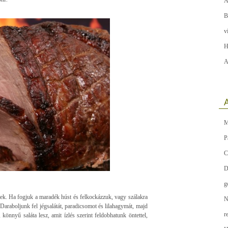
A
B
v
H
A
A
M
P
C
D
g
knek. Ha fogjuk a maradék húst és felkockázzuk, vagy szálakra
N
 Daraboljunk fel jégsalátát, paradicsomot és lilahagymát, majd
r
önnyű saláta lesz, amit ízlés szerint feldobhatunk öntettel,