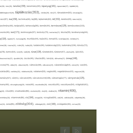
tápanyag(181),
tanulás(159),
ár(36),
tánc(26),
tanulmány(40),
tapasztalat(27),
táplálék(34),
táplálkozás(353),
lálékkiegészítő(25),
tárolás(29),
társ(27),
társadalom(50),
társaság(31),
tea(158),
tél(153),
vasz(87),
technika(46),
tej(88),
tejtermék(60),
telefon(49),
televízió(31),
terápia(92),
terhesség(96),
természet(129),
természetes(103),
ljesítmény(46),
termék(44),
test(171),
testmozgás(97),
rvezés(46),
testsúly(79),
testtartás(27),
tészta(39),
tevékenység(44),
pp(118),
tippek(27),
tisztaság(35),
tisztítás(44),
tojás(91),
torna(43),
torokfájás(32),
törődés(27),
tudatosság(115),
tudomány(106),
ténet(38),
trauma(31),
trükk(25),
tudás(30),
tudatos(46),
túlsúly(72),
tünet(139),
ra(78),
turmix(64),
túró(29),
tüdő(28),
tünetek(64),
türelem(47),
uborka(26),
újév(42),
ünnep(148),
ahasznosítás(37),
újszülött(26),
úszás(46),
Utazás(85),
Üdítő(26),
ülőmunka(27),
csora(79),
válás(24),
választás(29),
változás(48),
változatos(24),
várandósság(54),
város(24),
vas(64),
sárlás(85),
vashiány(31),
védekezés(28),
védelem(59),
vegán(48),
vegetáriánus(43),
vegyszer(28),
vércukorszint(108),
vérnyomás(125),
lemény(57),
vér(41),
vércukor(49),
vérkeringés(77),
rseny(46),
vérszegénység(34),
vese(46),
veszekedés(29),
veszély(45),
veszélyes(54),
világháló(41),
vitamin(406),
ág(34),
vírus(82),
viselkedés(86),
viszketés(30),
vita(34),
vitalitás(31),
víz(184),
aminhiány(33),
vitaminok(86),
vizsga(26),
vizsgálat(59),
zab(34),
zabkása(36),
zabpehely(36),
zöldség(304),
zsír(166),
ar(24),
zene(85),
zöldségek(32),
zsírégetés(46),
zsírsav(25)