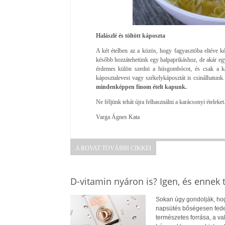
Halászlé és töltött káposzta
A két ételben az a közös, hogy fagyasztóba eltéve kés
később hozzátehetünk egy halpaprikáshoz, de akár egy ú
érdemes külön szedni a húsgombócot, és csak a ká
káposztalevest vagy székelykáposztát is csinálhatunk
mindenképpen finom ételt kapunk.
Ne féljünk tehát újra felhasználni a karácsonyi ételeket
Varga Ágnes Kata
A ROVAT TOVÁBBI CIKKEI
D-vitamin nyáron is? Igen, és ennek
Sokan úgy gondolják, hogy
napsütés bőségesen fedez
természetes forrása, a v