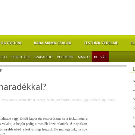
FOGYÓKÚRA
BABA-MAMA-CSALÁD
TESTÜNK VÉDELME
EL
OLAT
SPIRITUÁLIS
SZABADIDŐ
VÉLEMÉNY
AJÁNLÓ
BULVÁR
l?
A
maradékkal?
k
N
,
leves
,
menü
,
nemzetközi
,
recept
,
saláta
,
szénhidrát
,
tanács
,
tipp
,
tradíció
,
új
,
ünnep
,
b
E
halászlé vagy töltött káposzta sem csúszna ke a torkunkon, a
k valakit, a bejglit pedig a moslék közé raknánk.
A napokon
A
 könnyebb ebéd a két ünnep között.
De mit tegyünk, ha sok
bni?