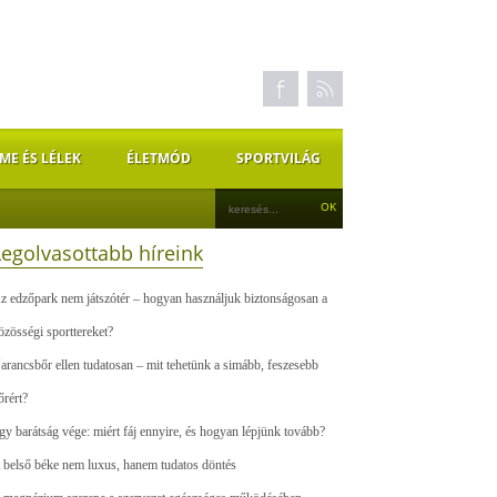
ME ÉS LÉLEK
ÉLETMÓD
SPORTVILÁG
Legolvasottabb híreink
z edzőpark nem játszótér – hogyan használjuk biztonságosan a
özösségi sporttereket?
arancsbőr ellen tudatosan – mit tehetünk a simább, feszesebb
őrért?
gy barátság vége: miért fáj ennyire, és hogyan lépjünk tovább?
 belső béke nem luxus, hanem tudatos döntés