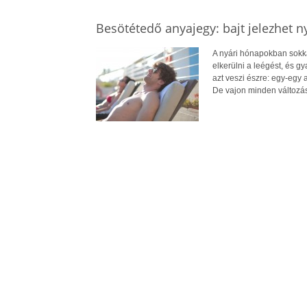
Besötétedő anyajegy: bajt jelezhet n
A nyári hónapokban sokkal
elkerülni a leégést, és 
azt veszi észre: egy-egy
De vajon minden változá