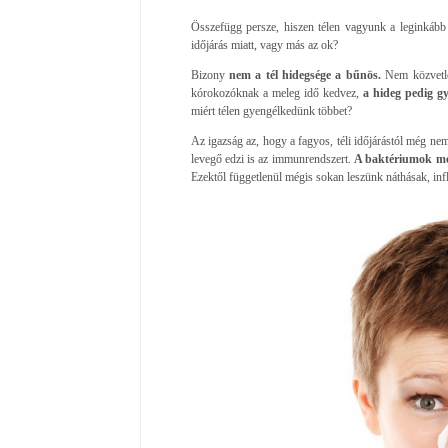
Összefügg persze, hiszen télen vagyunk a leginkább 
időjárás miatt, vagy más az ok?
Bizony
nem a tél hidegsége a bűnös.
Nem közvetlen
kórokozóknak a meleg idő kedvez,
a hideg pedig gy
miért télen gyengélkedünk többet?
Az igazság az, hogy a fagyos, téli időjárástól még ne
levegő edzi is az immunrendszert.
A baktériumok me
Ezektől függetlenül mégis sokan leszünk náthásak, inf