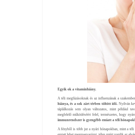
Egyik ok a vitaminhiány.
A téli megfázásoknak és az influenzának a szakember
hiánya, és a sok zárt térben töltött idő.
Nyilván kev
táplálkozás sem olyan változatos, mint például t
megfelelő működéséért felel, természetes, hogy nyár
immunrendszer is gyengébb emiatt a téli hónapo
A fényből is több jut a nyári hónapokban, mint a tél
emiatt lehet megmagyarázni, télen miért romlik az alv