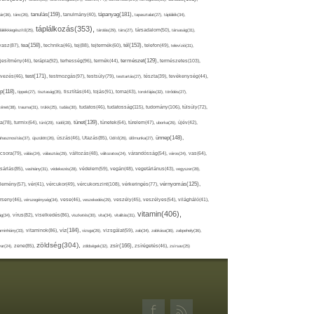
tápanyag(181),
tanulás(159),
ár(36),
tánc(26),
tanulmány(40),
tapasztalat(27),
táplálék(34),
táplálkozás(353),
lálékkiegészítő(25),
tárolás(29),
társ(27),
társadalom(50),
társaság(31),
tea(158),
tél(153),
vasz(87),
technika(46),
tej(88),
tejtermék(60),
telefon(49),
televízió(31),
terápia(92),
terhesség(96),
természet(129),
természetes(103),
ljesítmény(46),
termék(44),
test(171),
testmozgás(97),
rvezés(46),
testsúly(79),
testtartás(27),
tészta(39),
tevékenység(44),
pp(118),
tippek(27),
tisztaság(35),
tisztítás(44),
tojás(91),
torna(43),
torokfájás(32),
törődés(27),
tudatosság(115),
tudomány(106),
ténet(38),
trauma(31),
trükk(25),
tudás(30),
tudatos(46),
túlsúly(72),
tünet(139),
ra(78),
turmix(64),
túró(29),
tüdő(28),
tünetek(64),
türelem(47),
uborka(26),
újév(42),
ünnep(148),
ahasznosítás(37),
újszülött(26),
úszás(46),
Utazás(85),
Üdítő(26),
ülőmunka(27),
csora(79),
válás(24),
választás(29),
változás(48),
változatos(24),
várandósság(54),
város(24),
vas(64),
sárlás(85),
vashiány(31),
védekezés(28),
védelem(59),
vegán(48),
vegetáriánus(43),
vegyszer(28),
vércukorszint(108),
vérnyomás(125),
lemény(57),
vér(41),
vércukor(49),
vérkeringés(77),
rseny(46),
vérszegénység(34),
vese(46),
veszekedés(29),
veszély(45),
veszélyes(54),
világháló(41),
vitamin(406),
ág(34),
vírus(82),
viselkedés(86),
viszketés(30),
vita(34),
vitalitás(31),
víz(184),
aminhiány(33),
vitaminok(86),
vizsga(26),
vizsgálat(59),
zab(34),
zabkása(36),
zabpehely(36),
zöldség(304),
zsír(166),
ar(24),
zene(85),
zöldségek(32),
zsírégetés(46),
zsírsav(25)