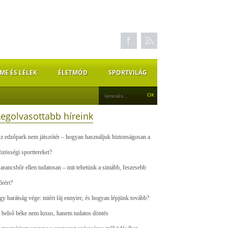
ME ÉS LÉLEK
ÉLETMÓD
SPORTVILÁG
Legolvasottabb híreink
z edzőpark nem játszótér – hogyan használjuk biztonságosan a
özösségi sporttereket?
arancsbőr ellen tudatosan – mit tehetünk a simább, feszesebb
őrért?
gy barátság vége: miért fáj ennyire, és hogyan lépjünk tovább?
 belső béke nem luxus, hanem tudatos döntés