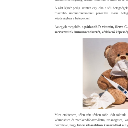
A zárt légtér pedig szintén egy oka a téli betegség
rosszabb immunrendszerrel párosítva máris bet
közösségben a betegekkel.
Az egyik megoldás
a pótlandó D vitamin, illetve C
szervezetünk immunrendszerét, védekező képesség
Mint említettem, télen zárt térben több időt töltünk
kézmosásra és zsebkendőhasználatra, tüsszögésre, kö
hozzátéve, hogy
fűtési időszakban kiszáradhat a n