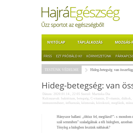
NYITÓLAP
TÁPLÁLKOZÁS
MOZGÁS-
FRISS
EZT PRÓBÁLD KI!
KÖRNYEZETÜNK
PÁRKAPCS
TESTÜNK VÉDELME
Hideg-betegség: van összefüg
Hideg-betegség: van ös
Dátum: 2020.01.14., 22:05
Szerző:
Martinka Dia
Kulcsszavak:
baktérium
,
betegség
,
C-vitamin
,
D vitamin
,
diákok
,
immunrendszer
,
influenzás
,
kézmosás
,
kórokozó
,
megfázik
,
mínu
Hányszor hallani: „öltözz fel, megfázol!”- s mondom
szál semmiben” szaladgálnak a téli hidegben, azonban
Tényleg a hidegben leszünk náthásak?