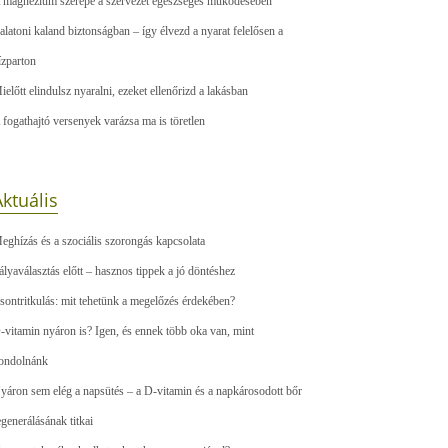
 magnézium szerepe a szervezet egészséges működésében
alatoni kaland biztonságban – így élvezd a nyarat felelősen a
ízparton
ielőtt elindulsz nyaralni, ezeket ellenőrizd a lakásban
 fogathajtó versenyek varázsa ma is töretlen
ktuális
eghízás és a szociális szorongás kapcsolata
ályaválasztás előtt – hasznos tippek a jó döntéshez
sontritkulás: mit tehetünk a megelőzés érdekében?
-vitamin nyáron is? Igen, és ennek több oka van, mint
ondolnánk
yáron sem elég a napsütés – a D-vitamin és a napkárosodott bőr
egenerálásának titkai