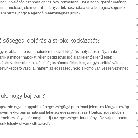
 nap. A valóság azonban ennél jóval árnyaltabb. Bár a napsugárzás valóban
kié
amin-termelését, életmódunk, a fényvédők használata és a bőr egészségének
ki
sem biztos, hogy elegendő mennyiséghez jutunk.
ko
ko
ko
lsőséges időjárás a stroke kockázatát?
kör
köz
gyakrabban tapasztalhatunk rendkívüli időjárási helyzeteket. Nyaranta
kr
ik a mindennapokat, télen pedig rövid idő alatt jelentős lehűlések
lá
ozás következtében a szélsőséges hőmérsékletek egyre gyakoribbá válnak,
lev
etünket befolyásolja, hanem az egészségünket is komolyan veszélyeztetheti.
ma
ma
me
me
uk, hogy baj van?
mé
lágszerte egyre nagyobb népegészségügyi problémát jelent, és Magyarország
mo
r gyermekkorban is hatással lehet az egészségre, ezért fontos, hogy időben
mu
yermek testsúlya már meghaladja az egészséges tartományt. De vajon honnan
na
ünk túlsúlyról vagy elhízásról?
ne
ny