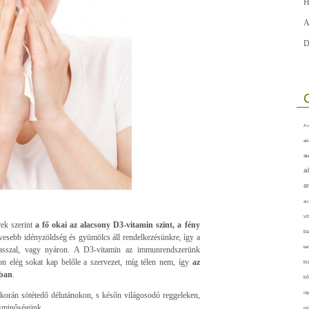
H
A
D
A-v
akt
áll
a
a
arc
vi
ek szerint
a fő okai az alacsony D3-vitamin szint, a fény
ba
esebb idényzöldség és gyümölcs áll rendelkezésünkre, így a
bet
avasszal, vagy nyáron. A D3-vitamin az immunrendszerünk
on elég sokat kap belőle a szervezet, míg télen nem, így
az
bi
kban
.
bő
cig
i korán sötétedő délutánokon, s későn világosodó reggeleken,
ásminőségünk.
csí