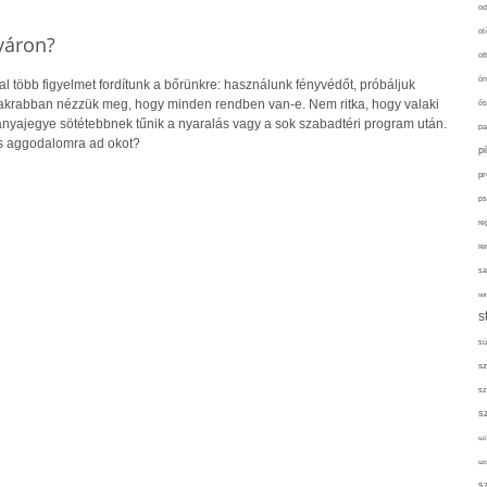
od
ol
yáron?
ot
ön
 több figyelmet fordítunk a bőrünkre: használunk fényvédőt, próbáljuk
gyakrabban nézzük meg, hogy minden rendben van-e. Nem ritka, hogy valaki
ős
 anyajegye sötétebbnek tűnik a nyaralás vagy a sok szabadtéri program után.
pa
s aggodalomra ad okot?
p
pr
ps
re
re
sa
sor
s
sü
sz
sz
s
szí
sz
s