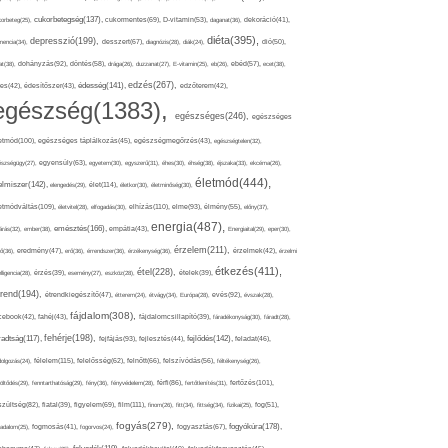
cukorbetegség(137),
orbeteg(25),
cukormentes(69),
D-vitamin(53),
daganat(36),
dekoráció(41),
diéta(395),
depresszió(199),
mencia(34),
desszert(67),
diagnózis(28),
diák(24),
dió(50),
dohányzás(92),
at(38),
döntés(58),
drága(26),
duzzanat(27),
E-vitamin(25),
eb(26),
ebéd(57),
ecet(38),
edzés(267),
édesség(141),
es(42),
édesítőszer(43),
edzőterem(42),
egészség(1383),
egészséges(246),
egészséges
etmód(100),
egészséges táplálkozás(45),
egészségmegőrzés(43),
egészségtelen(32),
észségügy(27),
egyensúly(63),
egyetem(30),
egyszerű(31),
éhes(30),
éhség(38),
éjszaka(33),
ekcéma(26),
életmód(444),
elmiszer(142),
élet(114),
elengedés(29),
életkor(30),
életminőség(30),
etmódváltás(109),
elhízás(110),
elme(93),
életvitel(28),
elfogadás(30),
élmény(55),
előny(37),
energia(487),
emésztés(166),
árás(32),
ember(38),
empátia(43),
Energiaital(29),
eper(30),
érzelem(211),
ő(36),
eredmény(47),
erő(36),
érrendszer(36),
érzékenység(36),
érzelmek(42),
érzelmi
étkezés(411),
étel(228),
elligencia(28),
érzés(39),
esemény(27),
eszköz(28),
ételek(39),
trend(194),
evés(92),
étrendkiegészítő(47),
étterem(24),
étvágy(34),
Európa(28),
évszak(28),
fájdalom(308),
cebook(42),
fahéj(43),
fájdalomcsillapító(39),
fáradékonyság(30),
fáradt(28),
fehérje(198),
radtság(117),
fejfájás(93),
fejlődés(142),
fejlesztés(44),
feladat(46),
félelem(115),
dolgozás(24),
felelősség(62),
felnőtt(66),
felszívódás(56),
féltékenység(26),
fertőzés(101),
töltődés(29),
fenntarthatóság(29),
fény(36),
fényvédelem(28),
férfi(86),
fertőtlenítés(31),
film(111),
szültség(82),
fiatal(39),
figyelem(69),
finom(26),
fitt(34),
fittség(34),
fizikai(25),
fog(51),
fogyás(279),
fogyókúra(178),
gadalom(25),
fogmosás(41),
fogorvos(24),
fogyasztás(67),