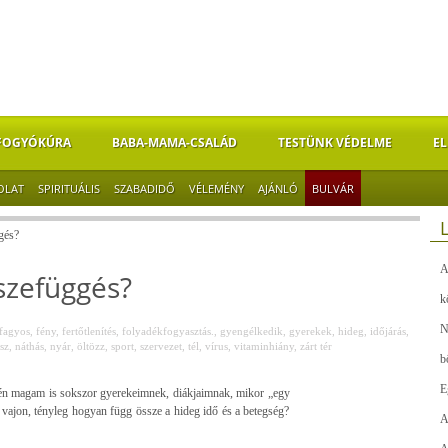
FOGYÓKÚRA
BABA-MAMA-CSALÁD
TESTÜNK VÉDELME
EL
OLAT
SPIRITUÁLIS
SZABADIDŐ
VÉLEMÉNY
AJÁNLÓ
BULVÁR
gés?
A
szefüggés?
k
N
fagyos
,
fény
,
fertőtlenítés
,
folyadékfogyasztás.
,
gyengélkedik
,
gyerekek
,
hideg
,
időjárás
,
sz
,
náthás
,
nyár
,
öltözz
,
sport
,
szervezet
,
tél
,
vírus
,
vitaminhiány
,
zárt tér
b
E
 én magam is sokszor gyerekeimnek, diákjaimnak, mikor „egy
 vajon, tényleg hogyan függ össze a hideg idő és a betegség?
A