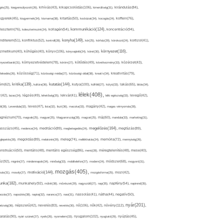
kikapcsolódás(106),
gés(25),
kiegyensúlyozott(26),
kihívás(43),
kimerültség(31),
kirándulás(84),
sgyerek(45),
kisgyermek(34),
kismama(38),
kitartás(50),
kockázat(34),
kocogás(24),
koffein(76),
kommunikáció(124),
koncentráció(94),
leszterin(76),
koleszterinszint(24),
kollagén(54),
konyha(149),
nditerem(51),
konfliktus(52),
kontroll(28),
kór(25),
kórház(29),
kórokozó(24),
kortizol(41),
könyv(106),
környezet(116),
zmetikum(40),
köhögés(40),
könyvajánló(24),
köret(30),
nyezetbarát(31),
környezetvédelem(78),
köröm(27),
kötődés(49),
következmény(33),
közérzet(43),
lekedés(26),
közösség(71),
közösségi média(27),
közösségi oldal(38),
kreatív(34),
kreativitás(79),
kritika(139),
kutatás(144),
kutya(100),
ém(62),
kultúra(36),
külföld(27),
kütyü(33),
lakás(65),
látás(34),
lélek(408),
z(42),
lazac(24),
légzés(49),
lehetőség(25),
lekvár(41),
lelki egészség(33),
levegő(42),
él(28),
Levendula(32),
leves(47),
lista(32),
liszt(36),
macska(33),
magány(42),
magas vérnyomás(28),
gnézium(70),
magvak(25),
magyar(25),
Magyarország(28),
magzat(25),
máj(60),
mandula(33),
marketing(31),
megelőzés(164),
sszázs(45),
medence(24),
meditáció(89),
megbetegedés(24),
megfázás(89),
glepetés(28),
megoldás(89),
melatonin(29),
meleg(74),
mellékhatás(24),
memória(72),
mennyiség(26),
nstruáció(50),
mentális(48),
mentális egészség(86),
menü(28),
méregtelenítés(48),
mese(40),
z(92),
migrén(27),
mindennapok(34),
minőség(33),
mobiltelefon(27),
modern(24),
módszer(68),
mogyoró(31),
mozgás(405),
motiváció(144),
sás(31),
mosoly(27),
mozgásforma(25),
mozi(42),
nka(182),
munkahely(92),
műtét(38),
művészet(29),
nagyszülő(27),
nap(35),
napfény(54),
napirend(35),
pozás(37),
napsütés(38),
naptej(32),
narancs(27),
nasi(31),
nassolás(41),
nátha(44),
negatív(50),
nyár(201),
nő(106),
növény(112),
hézség(36),
népszerű(42),
nevelés(83),
nevetés(30),
nők(42),
nyugalom(102),
aralás(90),
nyári szünet(27),
nyelv(26),
nyomelem(33),
nyugtató(29),
nyújtás(45),