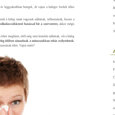
A
és leggyakrabban betegek, de vajon a hidegre fordult télies
B
v
ül a hideg miatt vagyunk náthásak, influenzásak, hiszen a
M
ulladáscsökkentő hatással bír a szervezetre,
akkor mégis
A
m lehet megfázni, ettől még nem lennénk náthásak, sőt a hideg
leg időben támadnak a mínuszokban tehát esélytelenek.
luenzásak télen. Vajon miért?
A
M
P
C
D
g
N
r