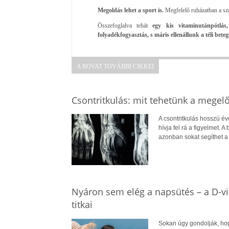
Megoldás lehet a sport is.
Megfelelő ruházatban a szab
Összefoglalva tehát
egy kis vitaminutánpótlás,
folyadékfogyasztás, s máris ellenállunk a téli bete
A ROVAT TOVÁBBI CIKKEI
Csontritkulás: mit tehetünk a megel
A csontritkulás hosszú év
hívja fel rá a figyelmet.
azonban sokat segíthet 
Nyáron sem elég a napsütés – a D-v
titkai
Sokan úgy gondolják, hog