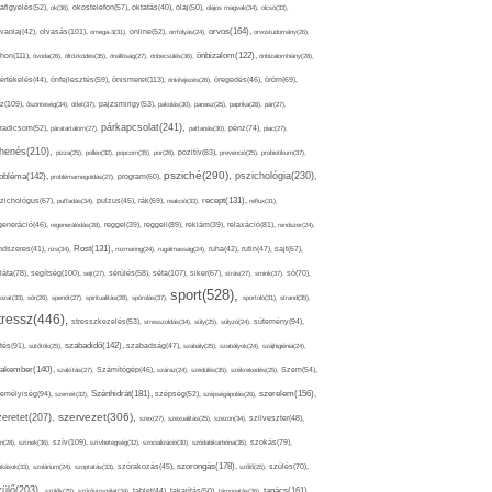
afigyelés(52),
ok(36),
okostelefon(57),
oktatás(40),
olaj(50),
olajos magvak(34),
olcsó(33),
olvasás(101),
orvos(164),
ívaolaj(42),
omega-3(31),
online(52),
orrfolyás(24),
orvostudomány(26),
thon(111),
önbizalom(122),
óvoda(26),
öltözködés(35),
önállóság(27),
önbecsülés(36),
önbizalomhiány(28),
önismeret(113),
értékelés(44),
önfejlesztés(59),
önkifejezés(26),
öregedés(46),
öröm(69),
z(109),
őszinteség(34),
ötlet(37),
pajzsmirigy(53),
pakolás(30),
panasz(25),
paprika(28),
pár(27),
párkapcsolat(241),
radicsom(52),
páratartalom(27),
pattanás(30),
pénz(74),
piac(27),
ihenés(210),
pizza(25),
pollen(32),
popcorn(35),
por(26),
pozitív(83),
prevenció(25),
probiotikum(37),
psziché(290),
pszichológia(230),
obléma(142),
problémamegoldás(27),
program(60),
recept(131),
zichológus(67),
puffadás(34),
pulzus(45),
rák(69),
reakció(33),
reflux(31),
generáció(46),
regenerálódás(28),
reggel(39),
reggeli(89),
reklám(39),
relaxáció(81),
rendszer(24),
Rost(131),
ndszeres(41),
rizs(34),
rozmaring(24),
rugalmasság(24),
ruha(42),
rutin(47),
sajt(67),
segítség(100),
séta(107),
láta(78),
sejt(27),
sérülés(58),
siker(67),
sírás(27),
smink(37),
só(70),
sport(528),
ozat(33),
sör(26),
spenót(27),
spiritualitás(28),
spórolás(37),
sportoló(31),
strand(35),
tressz(446),
sütemény(94),
stresszkezelés(53),
stresszoldás(34),
súly(25),
súlyzó(24),
szabadidő(142),
tés(91),
sütőtök(25),
szabadság(47),
szabály(25),
szabályok(24),
szájhigiénia(24),
akember(140),
szakítás(27),
Számítógép(46),
száraz(24),
szédülés(35),
székrekedés(25),
Szem(54),
Szénhidrát(181),
emélyiség(94),
szerelem(156),
szemét(32),
szépség(52),
szépségápolás(26),
szervezet(306),
zeretet(207),
szex(27),
szexualitás(25),
szezon(34),
szilveszter(48),
szív(109),
n(28),
színek(36),
szívbetegség(32),
szocializáció(30),
szódabikarbóna(35),
szokás(79),
szorongás(178),
okások(33),
szolárium(24),
szoptatás(33),
szórakozás(45),
szőlő(25),
szülés(70),
zülő(203),
tanács(161),
szülők(25),
szűrővizsgálat(34),
tablet(44),
takarítás(50),
támogatás(36),