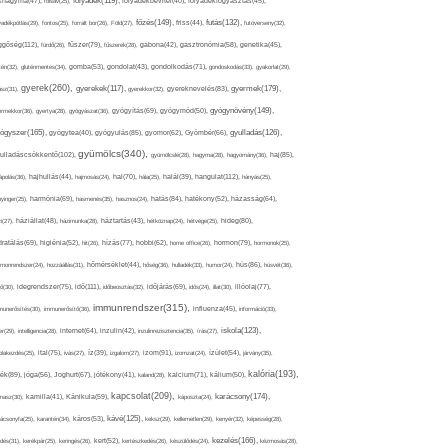
folyadék(119),
khagyma(47),
folsav(25),
folyadékbevitel(40),
folyadékfogyasztás(45),
főzés(149),
futás(132),
yadékpótlás(29),
fontos(25),
forralt bor(26),
Föld(27),
friss(44),
futóverseny(32),
ggőség(112),
fürdő(26),
fűszer(79),
fűszerek(28),
gabona(42),
gasztronómia(58),
genetika(45),
tén(32),
gluténmentes(34),
gomba(53),
gondolat(43),
gondolkodás(71),
gondoskodás(33),
gyakorlat(29),
gyerek(260),
gyermek(179),
gyerekek(117),
ász(31),
gyerekkor(32),
gyereknevelés(83),
gyógynövény(149),
ermekkor(36),
gyertya(28),
gyógyászat(36),
gyógyítás(69),
gyógymód(50),
ógyszer(165),
gyulladás(126),
gyógytea(40),
gyógyulás(85),
gyomor(62),
Gyömbér(66),
gyümölcs(340),
ulladáscsökkentő(102),
gyümölcslé(28),
hagyma(28),
hagyomány(36),
haj(85),
hangulat(112),
ápolás(36),
hajhullás(44),
hajmosás(24),
hal(70),
hála(25),
halál(39),
hányás(25),
yinger(25),
harmónia(69),
hasmenés(35),
hasznos(24),
hatás(84),
hatékony(52),
házasság(64),
i(27),
háziállat(48),
házimunka(28),
háztartás(43),
hétköznap(24),
hétvége(25),
hideg(80),
dratálás(69),
higiénia(52),
hit(26),
hízás(77),
hobbi(62),
home office(26),
hormon(79),
hormonok(25),
rmonrendszer(24),
hozzáállás(31),
hőmérséklet(44),
hőség(36),
hulladék(33),
humor(24),
hús(86),
húsvét(36),
idő(111),
ő(30),
idegrendszer(75),
időbeosztás(32),
időjárás(69),
idős(24),
illat(30),
illóolaj(77),
immunrendszer(315),
munerősítés(30),
immunerősítő(36),
influenza(45),
információ(33),
iskola(123),
er(29),
intelligencia(28),
internet(64),
inzulin(42),
inzulinrezisztencia(35),
írás(27),
olakezdés(25),
ital(75),
ivás(27),
íz(39),
izgalom(27),
izom(91),
izomzat(24),
ízület(54),
járvány(35),
kalória(193),
ték(89),
jóga(56),
Joghurt(67),
jótékony(41),
kaland(28),
kalcium(71),
kálium(50),
kapcsolat(209),
karácsony(174),
masz(30),
kamilla(41),
Kánikula(59),
káposzta(24),
kávé(125),
ácsonyfa(25),
karantén(34),
káros(53),
keksz(29),
kellemetlen(29),
kenyér(32),
képesség(28),
kezelés(166),
dés(31),
kerékpár(25),
keringés(26),
kert(52),
kertészkedés(26),
készülődés(24),
kézmosás(28),