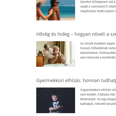
ilyenkor bőségesen süt a
segíti a szervezet D-vit
megőrzése miatt nyáron 
Hőség és hideg – hogyan növeli a szé
Az elmúlt években egyre 
hosszú hőhullámok nehezít
érkezhetnek. A klímavált
ami nemcsak a komfortérz
Gyermekkori elhízás: honnan tudhatj
A gyermekkori elhízás vi
sem kivétel. A túlsúly má
felismerjük, ha egy kisg
tudhatjuk, mikortól beszél