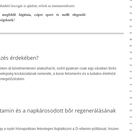
fo
adtéri kocogás is ajánlott, erősíti az immunrendszert.
fol
fü
 megfelelő higiénia, csipet sport és mellé elegendő
gségeknek!
glu
gy
gy
gy
gy
haj
őzés érdekében?
hán
ház
eken át tünetmentesen alakulhat ki, ezért gyakran csak egy váratlan törés
hi
 A betegség kockázatának ismerete, a korai felismerés és a tudatos életmód
ho
a megelőzésben.
hűt
im
ing
isk
itamin és a napkárosodott bőr regenerálásának
já
ka
kar
y a nyári hónapokban felesleges foglalkozni a D-vitamin-pótlással, hiszen
kér