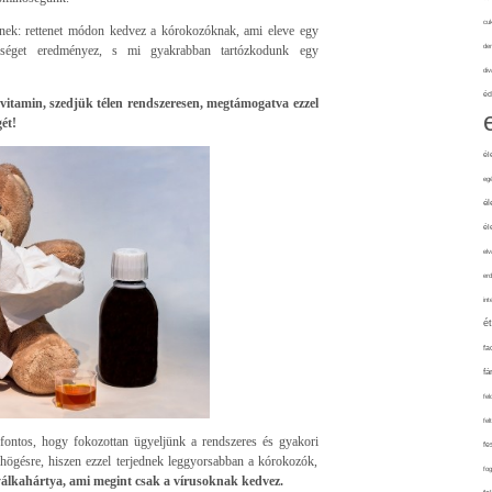
cuk
eknek: rettenet módon kedvez a kórokozóknak, ami eleve egy
de
egséget eredményez, s mi gyakrabban tartózkodunk egy
div
éd
-vitamin, szedjük télen rendszeresen, megtámogatva ezzel
ét!
él
eg
él
él
elv
erd
int
é
fa
fá
fel
fel
, fontos, hogy fokozottan ügyeljünk a rendszeres és gyakori
fe
högésre, hiszen ezzel terjednek leggyorsabban a kórokozók,
fo
yálkahártya, ami megint csak a vírusoknak kedvez.