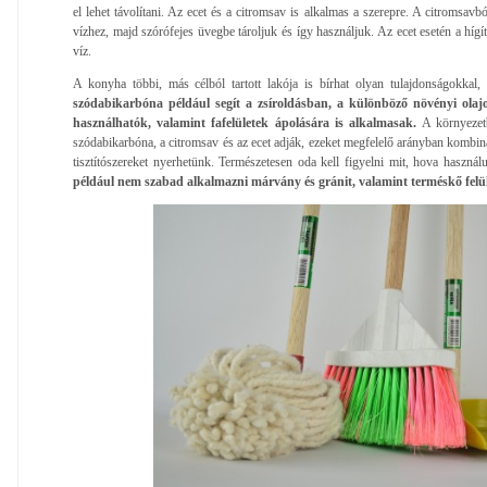
el lehet távolítani. Az ecet és a citromsav is alkalmas a szerepre. A citromsavbó
vízhez, majd szórófejes üvegbe tároljuk és így használjuk. Az ecet esetén a hígí
víz.
A konyha többi, más célból tartott lakója is bírhat olyan tulajdonságokkal,
szódabikarbóna például segít a zsíroldásban, a különböző növényi olaj
használhatók, valamint fafelületek ápolására is alkalmasak.
A környezetb
szódabikarbóna, a citromsav és az ecet adják, ezeket megfelelő arányban kombin
tisztítószereket nyerhetünk. Természetesen oda kell figyelni mit, hova haszná
például nem szabad alkalmazni márvány és gránit, valamint terméskő felü