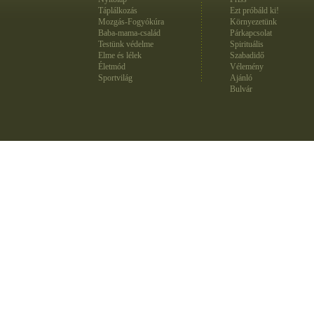
Táplálkozás
Ezt próbáld ki!
Mozgás-Fogyókúra
Környezetünk
Baba-mama-család
Párkapcsolat
Testünk védelme
Spirituális
Elme és lélek
Szabadidő
Életmód
Vélemény
Sportvilág
Ajánló
Bulvár