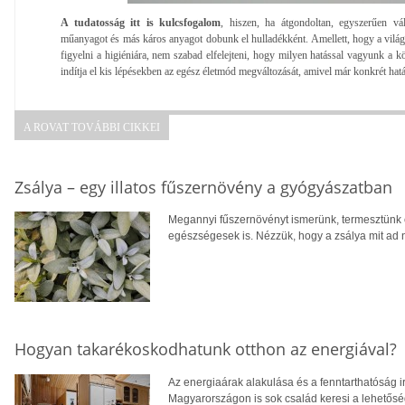
A tudatosság itt is kulcsfogalom
, hiszen, ha átgondoltan, egyszerűen vál
műanyagot és más káros anyagot dobunk el hulladékként. Amellett, hogy a világj
figyelni a higiéniára, nem szabad elfelejteni, hogy milyen hatással vagyunk a k
indítja el kis lépésekben az egész életmód megváltozását, amivel már konkrét hatá
A ROVAT TOVÁBBI CIKKEI
Zsálya – egy illatos fűszernövény a gyógyászatban
Megannyi fűszernövényt ismerünk, termesztünk
egészségesek is. Nézzük, hogy a zsálya mit ad 
Hogyan takarékoskodhatunk otthon az energiával?
Az energiaárak alakulása és a fenntarthatóság i
Magyarországon is sok család keresi a lehetősé