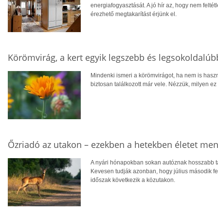
energiafogyasztását. A jó hír az, hogy nem feltétl
érezhető megtakarítást érjünk el.
Körömvirág, a kert egyik legszebb és legsokoldalú
Mindenki ismeri a körömvirágot, ha nem is hasz
biztosan találkozott már vele. Nézzük, milyen ez
Őzriadó az utakon – ezekben a hetekben életet men
A nyári hónapokban sokan autóznak hosszabb tá
Kevesen tudják azonban, hogy július második fe
időszak következik a közutakon.