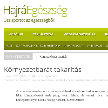
NYITÓLAP
TÁPLÁLKOZÁS
MOZGÁS-FOGYÓKÚRA
B
FRISS
EZT PRÓBÁLD KI!
KÖRNYEZETÜNK
PÁRKAPCSOLAT
SPIRITUÁLIS
S
KÖRNYEZETÜNK
Környezetbarát takarítás
Környezetbarát takarítás
Dátum: 2020.08.22., 03:04
Szerző:
Sipos Zsófia
Kulcsszavak:
citromsav
,
ecet
,
környezetbarát
,
szódabikarbóna
,
takarítás
,
természetes
,
tisztítós
A háztartás önmagában is tele van olyan dolgokkal, amik
károsak a környezetn
lakás környezetbaráttá tétele pedig nehéz feladat, de vannak olyan p
költséghatékonyan tudunk házilag előállítani tisztítószereket.