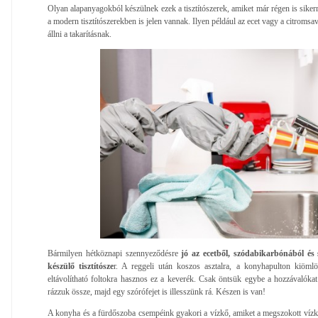
Olyan alapanyagokból készülnek ezek a tisztítószerek, amiket már régen is sikerr
a modern tisztítószerekben is jelen vannak. Ilyen például az ecet vagy a citroms
állni a takarításnak.
Bármilyen hétköznapi szennyeződésre
jó az ecetből, szódabikarbónából és 
készülő tisztítósze
r. A reggeli után koszos asztalra, a konyhapulton kiöml
eltávolítható foltokra hasznos ez a keverék. Csak öntsük egybe a hozzávalókat 
rázzuk össze, majd egy szórófejet is illesszünk rá. Készen is van!
A konyha és a fürdőszoba csempéink gyakori a vízkő, amiket a megszokott vízk