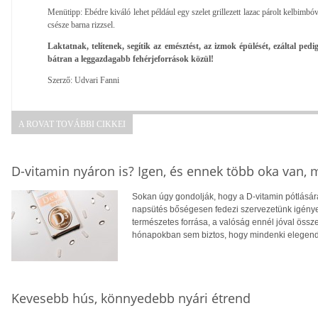
Menütipp: Ebédre kiváló lehet például egy szelet grillezett lazac párolt kelbimbóv
csésze barna rizzsel.
Laktatnak, telítenek, segítik az emésztést, az izmok épülését, ezáltal pedi
bátran a leggazdagabb fehérjeforrások közül!
Szerző: Udvari Fanni
A ROVAT TOVÁBBI CIKKEI
D-vitamin nyáron is? Igen, és ennek több oka van,
Sokan úgy gondolják, hogy a D-vitamin pótlására
napsütés bőségesen fedezi szervezetünk igényei
természetes forrása, a valóság ennél jóval öss
hónapokban sem biztos, hogy mindenki elegendő
Kevesebb hús, könnyedebb nyári étrend