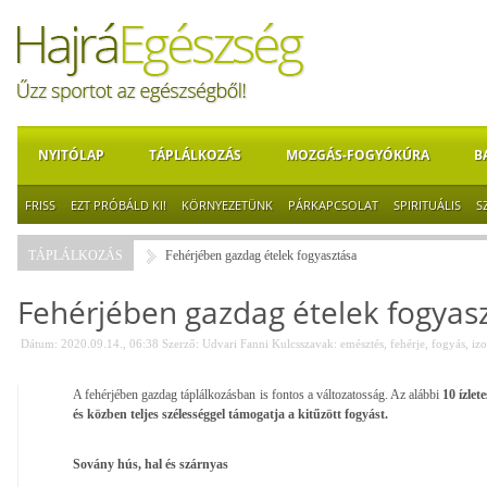
NYITÓLAP
TÁPLÁLKOZÁS
MOZGÁS-FOGYÓKÚRA
B
FRISS
EZT PRÓBÁLD KI!
KÖRNYEZETÜNK
PÁRKAPCSOLAT
SPIRITUÁLIS
S
TÁPLÁLKOZÁS
Fehérjében gazdag ételek fogyasztása
Fehérjében gazdag ételek fogyas
Dátum: 2020.09.14., 06:38
Szerző:
Udvari Fanni
Kulcsszavak:
emésztés
,
fehérje
,
fogyás
,
iz
A fehérjében gazdag táplálkozásban is fontos a változatosság. Az alábbi
10 ízlet
és közben teljes szélességgel támogatja a kitűzött fogyást.
Sovány hús, hal és szárnyas