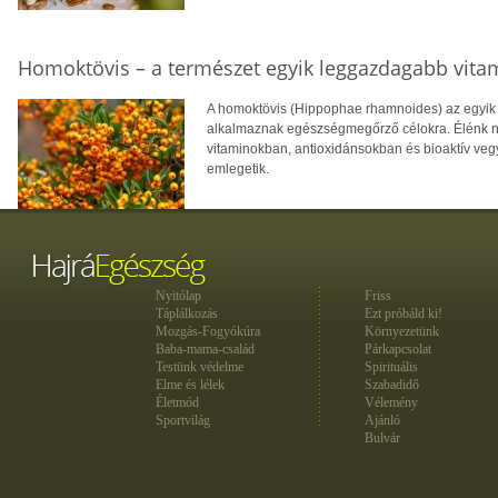
Homoktövis – a természet egyik leggazdagabb vita
A homoktövis (Hippophae rhamnoides) az egyik
alkalmaznak egészségmegőrző célokra. Élénk n
vitaminokban, antioxidánsokban és bioaktív veg
emlegetik.
Nyitólap
Friss
Táplálkozás
Ezt próbáld ki!
Mozgás-Fogyókúra
Környezetünk
Baba-mama-család
Párkapcsolat
Testünk védelme
Spirituális
Elme és lélek
Szabadidő
Életmód
Vélemény
Sportvilág
Ajánló
Bulvár