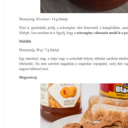
Mennyiség: fél csésze= 14 g fehérje
Nem is gondolnád, pedig a zsírszegény túró listavezető a kategóriában, azaz
fehérjét. Arra azonban itt is figyelj, hogy a
zsírszegény változatát emeld le a pol
Diófélék
Mennyiség: 30 g= 7 g fehérje
Egy maroknyi mag, a chips vagy a csokoládé helyett, délutáni nasiként tökéle
fehérjedús. Ha nem szereted magukban a magvakat ropogtatni, szórj diót vag
nagyon ízletessé teszi.
Mogyoróvaj