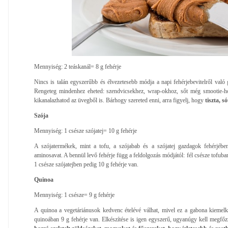
Mennyiség: 2 teáskanál= 8 g fehérje
Nincs is talán egyszerűbb és élvezetesebb módja a napi fehérjebevitelről va
Rengeteg mindenhez eheted: szendvicsekhez, wrap-okhoz, sőt még smootie-ho
kikanalazhatod az üvegből is. Bárhogy szereted enni, arra figyelj, hogy
tiszta, s
Szója
Mennyiség: 1 csésze szójatej= 10 g fehérje
A szójatermékek, mint a tofu, a szójabab és a szójatej gazdagok fehérjében
aminosavat. A bennül levő fehérje függ a feldolgozás módjától: fél csésze tofuba
1 csésze szójatejben pedig 10 g fehérje van.
Quinoa
Mennyiség: 1 csésze= 9 g fehérje
A quinoa a vegetáriánusok kedvenc ételévé válhat, mivel ez a gabona kiemelke
quinoában 9 g fehérje van. Elkészítése is igen egyszerű, ugyanúgy kell megfő