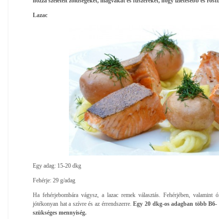
hozzá szeletelt zöldségeket, magvakat és fűszereket, hogy ízletesebb és ro
Lazac
Egy adag: 15-20 dkg
Fehérje: 29 g/adag
Ha fehérjebombára vágysz, a lazac remek választás. Fehérjében, valamint 
jótékonyan hat a szívre és az érrendszerre.
Egy 20 dkg-os adagban több B6- é
szükséges mennyiség.