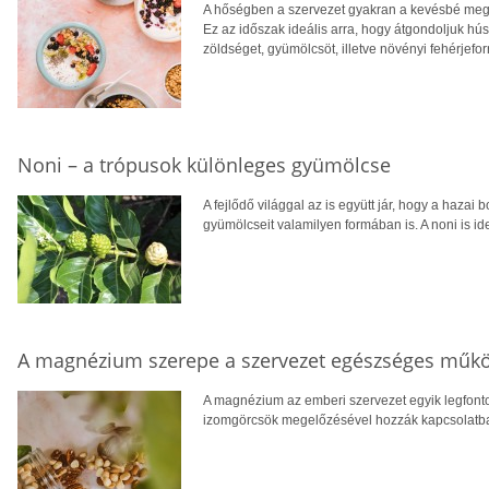
A hőségben a szervezet gyakran a kevésbé megte
Ez az időszak ideális arra, hogy átgondoljuk hú
zöldséget, gyümölcsöt, illetve növényi fehérjefo
Noni – a trópusok különleges gyümölcse
A fejlődő világgal az is együtt jár, hogy a hazai 
gyümölcseit valamilyen formában is. A noni is ide
A magnézium szerepe a szervezet egészséges műk
A magnézium az emberi szervezet egyik legfont
izomgörcsök megelőzésével hozzák kapcsolatba, v