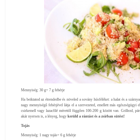
Mennyiség: 30 g= 7 g fehérje
Ha beiktatod az étrendedbe és növeled a sovány húsféléket: a halat és a szárnyaso
nagy mennyiségű fehérjével látja el a szervezeted, emellett más egészségügyi el
csirkemell vagy lazacfilé mérettől függően 100-200 g között van. Grillezd, pár
akár nyersen is, a lényeg, hogy
kerüld a rántást és a zsírban sütést!
Tojás
Mennyiség: 1 nagy tojás= 6 g fehérje