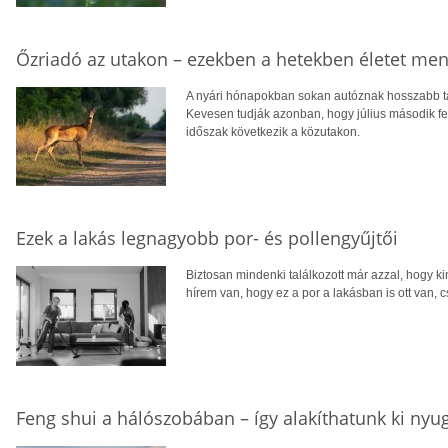
Őzriadó az utakon – ezekben a hetekben életet men
A nyári hónapokban sokan autóznak hosszabb tá
Kevesen tudják azonban, hogy július második fe
időszak következik a közutakon.
Ezek a lakás legnagyobb por- és pollengyűjtői
Biztosan mindenki találkozott már azzal, hogy kin
hírem van, hogy ez a por a lakásban is ott van, c
Feng shui a hálószobában – így alakíthatunk ki ny