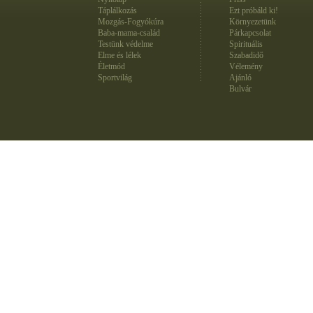
Táplálkozás
Ezt próbáld ki!
Mozgás-Fogyókúra
Környezetünk
Baba-mama-család
Párkapcsolat
Testünk védelme
Spirituális
Elme és lélek
Szabadidő
Életmód
Vélemény
Sportvilág
Ajánló
Bulvár