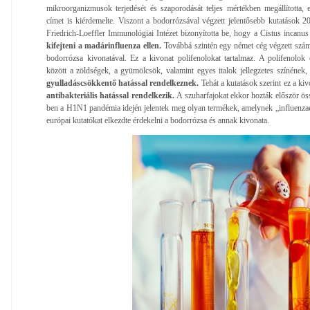
mikroorganizmusok terjedését és szaporodását teljes mértékben megállított
címet is kiérdemelte. Viszont a bodorrózsával végzett jelentősebb kutatások 
Friedrich-Loeffler Immunológiai Intézet bizonyította be, hogy a Cistus incanu
kifejteni a madárinfluenza ellen.
Továbbá szintén egy német cég végzett szá
bodorrózsa kivonatával. Ez a kivonat polifenolokat tartalmaz. A polifenolok
között a zöldségek, a gyümölcsök, valamint egyes italok jellegzetes színének, il
gyulladáscsökkentő hatással rendelkeznek.
Tehát a kutatások szerint ez a kiv
antibakteriális hatással rendelkezik.
A szuharfajokat ekkor hozták először ös
ben a H1N1 pandémia idején jelentek meg olyan termékek, amelynek „influenzaell
európai kutatókat elkezdte érdekelni a bodorrózsa és annak kivonata.