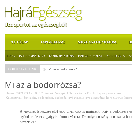
NYITÓLAP
TÁPLÁLKOZÁS
MOZGÁS-FOGYÓKÚRA
B
FRISS
EZT PRÓBÁLD KI!
KÖRNYEZETÜNK
PÁRKAPCSOLAT
SPIRITUÁLIS
S
KÖRNYEZETÜNK
Mi az a bodorrózsa?
Mi az a bodorrózsa?
Dátum: 2021.03.17., 00:52
Szerző:
Nagypál Bíborka Anna
Forrás:
képek:pexels.com
Kulcsszavak:
betegség
,
bodorrózsa
,
egészség
,
gyógyászat
,
gyógynövény
,
koronavírus
,
kutat
A vakcinák fejlesztése előtt több olyan cikk is megjelent, hogy a bodorrózsa 
sejtkultúra lehet a gyógyír a koronavírusra. De milyen növény pontosan a bo
híresztelés?