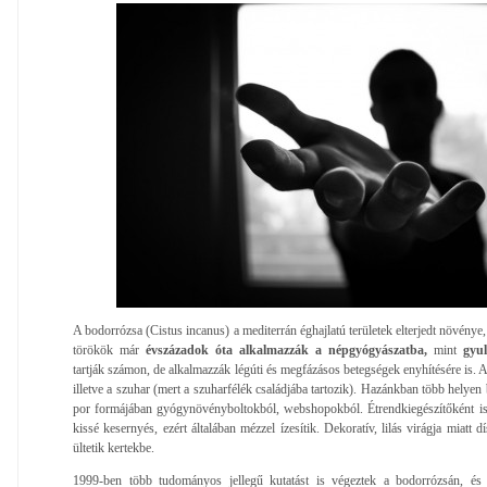
A bodorrózsa (Cistus incanus) a mediterrán éghajlatú területek elterjedt növénye
törökök már
évszázadok óta alkalmazzák a népgyógyászatba,
mint
gyul
tartják számon, de alkalmazzák légúti és megfázásos betegségek enyhítésére is. 
illetve a szuhar (mert a szuharfélék családjába tartozik). Hazánkban több helyen
por formájában gyógynövényboltokból, webshopokból. Étrendkiegészítőként is 
kissé kesernyés, ezért általában mézzel ízesítik. Dekoratív, lilás virágja miatt
ültetik kertekbe.
1999-ben több tudományos jellegű kutatást is végeztek a bodorrózsán, és