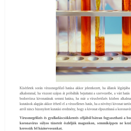
Kísérletek során vírusmegelőző hatása akkor jelentkezett, ha állatok légútjába
alkalommal, ha viszont szájon át próbálták bejuttatni a szervezetbe, a várt hatá
bodorrózsa kivonatának semmi hatása, ha már a vírusfertőzés közben alkalmaz
kutatások alapján akkor érhető el a vírusellenes hatás, ha a növényi kivonat tartó
arról nincs bizonyított kutatási eredmény, hogy a kivonat elpusztítaná a koronavír
Vírusmegelőzés és gyulladáscsökkentés céljából bátran fogyasztható a bod
koronavírus súlyos tüneteit észleljük magunkon, semmiképpen ne kez
keressük fel háziorvosunkat.