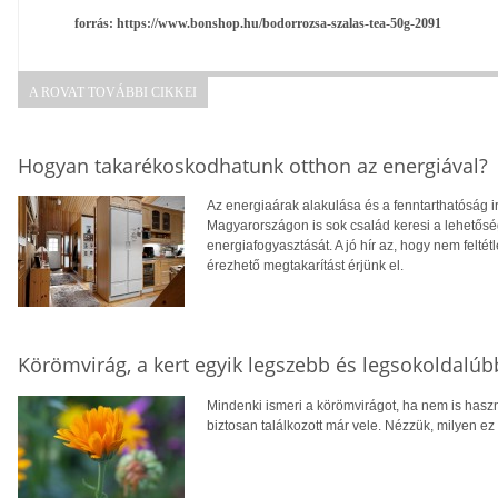
forrás: https://www.bonshop.hu/bodorrozsa-szalas-tea-50g-2091
A ROVAT TOVÁBBI CIKKEI
Hogyan takarékoskodhatunk otthon az energiával?
Az energiaárak alakulása és a fenntarthatóság i
Magyarországon is sok család keresi a lehetősé
energiafogyasztását. A jó hír az, hogy nem feltétl
érezhető megtakarítást érjünk el.
Körömvirág, a kert egyik legszebb és legsokoldalú
Mindenki ismeri a körömvirágot, ha nem is hasz
biztosan találkozott már vele. Nézzük, milyen ez