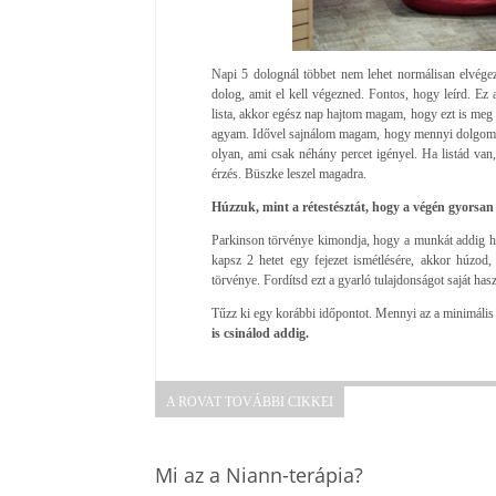
Napi 5 dolognál többet nem lehet normálisan elvégezn
dolog, amit el kell végezned. Fontos, hogy leírd. Ez
lista, akkor egész nap hajtom magam, hogy ezt is meg a
agyam. Idővel sajnálom magam, hogy mennyi dolgom v
olyan, ami csak néhány percet igényel. Ha listád van, 
érzés. Büszke leszel magadra.
Húzzuk, mint a rétestésztát, hogy a végén gyorsan 
Parkinson törvénye kimondja, hogy a munkát addig húz
kapsz 2 hetet egy fejezet ismétlésére, akkor húzod
törvénye. Fordítsd ezt a gyarló tulajdonságot saját has
Tűzz ki egy korábbi időpontot. Mennyi az a minimális i
is csinálod addig.
A ROVAT TOVÁBBI CIKKEI
Mi az a Niann-terápia?