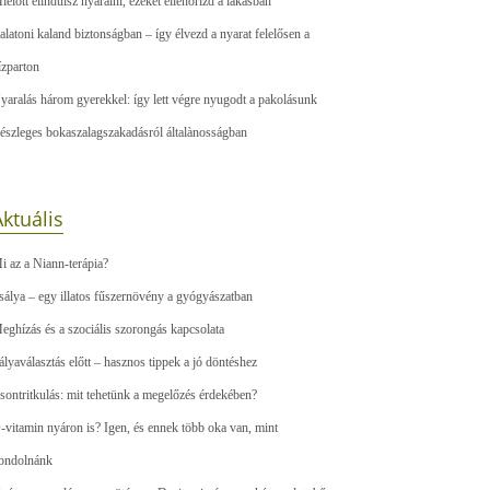
ielőtt elindulsz nyaralni, ezeket ellenőrizd a lakásban
alatoni kaland biztonságban – így élvezd a nyarat felelősen a
ízparton
yaralás három gyerekkel: így lett végre nyugodt a pakolásunk
észleges bokaszalagszakadásról általànosságban
ktuális
i az a Niann-terápia?
sálya – egy illatos fűszernövény a gyógyászatban
eghízás és a szociális szorongás kapcsolata
ályaválasztás előtt – hasznos tippek a jó döntéshez
sontritkulás: mit tehetünk a megelőzés érdekében?
-vitamin nyáron is? Igen, és ennek több oka van, mint
ondolnánk