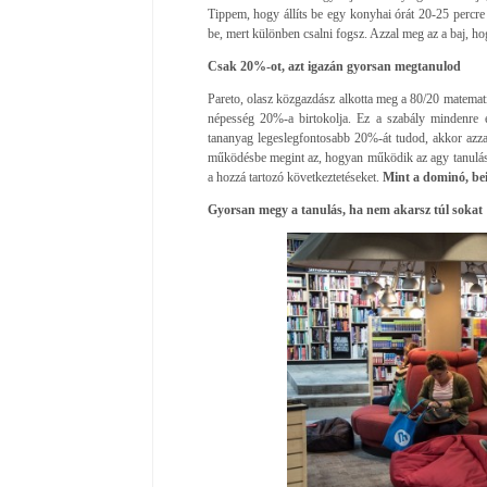
Tippem, hogy állíts be egy konyhai órát 20-25 percre é
be, mert különben csalni fogsz. Azzal meg az a baj, ho
Csak 20%-ot, azt igazán gyorsan megtanulod
Pareto, olasz közgazdász alkotta meg a 80/20 matemat
népesség 20%-a birtokolja. Ez a szabály mindenre 
tananyag legeslegfontosabb 20%-át tudod, akkor azzal
működésbe megint az, hogyan működik az agy tanulás 
a hozzá tartozó következtetéseket.
Mint a dominó, bei
Gyorsan megy a tanulás, ha nem akarsz túl sokat