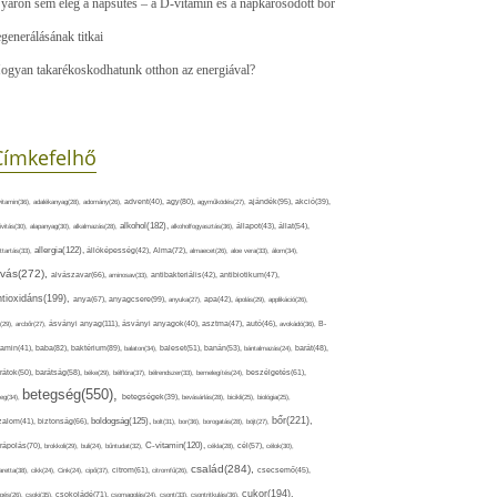
yáron sem elég a napsütés – a D-vitamin és a napkárosodott bőr
egenerálásának titkai
ogyan takarékoskodhatunk otthon az energiával?
Címkefelhő
ajándék(95),
itamin(36),
adalékanyag(28),
adomány(26),
advent(40),
agy(80),
agyműködés(27),
akció(39),
alkohol(182),
ivitás(30),
alapanyag(30),
alkalmazás(28),
alkoholfogyasztás(36),
állapot(43),
állat(54),
allergia(122),
attartás(33),
állóképesség(42),
Alma(72),
almaecet(26),
aloe vera(33),
álom(34),
lvás(272),
alvászavar(66),
aminosav(33),
antibakteriális(42),
antibiotikum(47),
ntioxidáns(199),
anyagcsere(99),
anya(67),
anyuka(27),
apa(42),
ápolás(29),
applikáció(26),
ásványi anyag(111),
(29),
arcbőr(27),
ásványi anyagok(40),
asztma(47),
autó(46),
avokádó(36),
B-
tamin(41),
baba(82),
baktérium(89),
balaton(34),
baleset(51),
banán(53),
bántalmazás(24),
barát(48),
rátok(50),
barátság(58),
béke(29),
bélflóra(37),
bélrendszer(33),
bemelegítés(24),
beszélgetés(61),
betegség(550),
eg(34),
betegségek(39),
bevásárlás(28),
bicikli(25),
biológia(25),
bőr(221),
boldogság(125),
zalom(41),
biztonság(66),
bolt(31),
bor(36),
borogatás(28),
böjt(27),
C-vitamin(120),
rápolás(70),
brokkoli(29),
buli(24),
bűntudat(32),
cékla(28),
cél(57),
célok(30),
család(284),
aretta(38),
cikk(24),
Cink(24),
cipő(37),
citrom(61),
citromfű(26),
csecsemő(45),
cukor(194),
pés(26),
csoki(35),
csokoládé(71),
csomagolás(24),
csont(33),
csontritkulás(36),