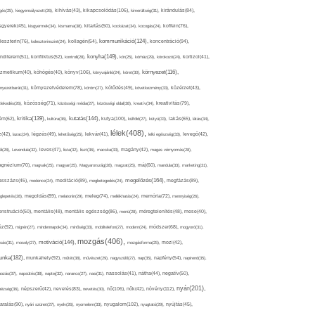
kikapcsolódás(106),
gés(25),
kiegyensúlyozott(26),
kihívás(43),
kimerültség(31),
kirándulás(84),
sgyerek(45),
kisgyermek(34),
kismama(38),
kitartás(50),
kockázat(34),
kocogás(24),
koffein(76),
kommunikáció(124),
koncentráció(94),
leszterin(76),
koleszterinszint(24),
kollagén(54),
konyha(149),
nditerem(51),
konfliktus(52),
kontroll(28),
kór(25),
kórház(29),
kórokozó(24),
kortizol(41),
könyv(106),
környezet(116),
zmetikum(40),
köhögés(40),
könyvajánló(24),
köret(30),
nyezetbarát(31),
környezetvédelem(78),
köröm(27),
kötődés(49),
következmény(33),
közérzet(43),
lekedés(26),
közösség(71),
közösségi média(27),
közösségi oldal(38),
kreatív(34),
kreativitás(79),
kritika(139),
kutatás(144),
kutya(100),
ém(62),
kultúra(36),
külföld(27),
kütyü(33),
lakás(65),
látás(34),
lélek(408),
z(42),
lazac(24),
légzés(49),
lehetőség(25),
lekvár(41),
lelki egészség(33),
levegő(42),
él(28),
Levendula(32),
leves(47),
lista(32),
liszt(36),
macska(33),
magány(42),
magas vérnyomás(28),
gnézium(70),
magvak(25),
magyar(25),
Magyarország(28),
magzat(25),
máj(60),
mandula(33),
marketing(31),
megelőzés(164),
sszázs(45),
medence(24),
meditáció(89),
megbetegedés(24),
megfázás(89),
glepetés(28),
megoldás(89),
melatonin(29),
meleg(74),
mellékhatás(24),
memória(72),
mennyiség(26),
nstruáció(50),
mentális(48),
mentális egészség(86),
menü(28),
méregtelenítés(48),
mese(40),
z(92),
migrén(27),
mindennapok(34),
minőség(33),
mobiltelefon(27),
modern(24),
módszer(68),
mogyoró(31),
mozgás(406),
motiváció(144),
sás(31),
mosoly(27),
mozgásforma(25),
mozi(42),
nka(182),
munkahely(92),
műtét(38),
művészet(29),
nagyszülő(27),
nap(35),
napfény(54),
napirend(35),
pozás(37),
napsütés(38),
naptej(32),
narancs(27),
nasi(31),
nassolás(41),
nátha(44),
negatív(50),
nyár(201),
nő(106),
növény(112),
hézség(36),
népszerű(42),
nevelés(83),
nevetés(30),
nők(42),
nyugalom(102),
aralás(90),
nyári szünet(27),
nyelv(26),
nyomelem(33),
nyugtató(29),
nyújtás(45),