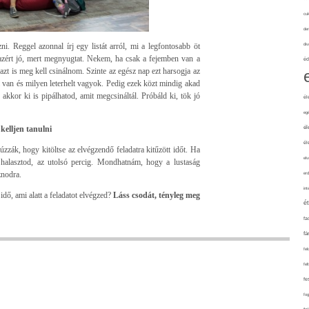
cuk
de
i. Reggel azonnal írj egy listát arról, mi a legfontosabb öt
div
 azért jó, mert megnyugtat. Nekem, ha csak a fejemben van a
éd
zt is meg kell csinálnom. Szinte az egész nap ezt harsogja az
an és milyen leterhelt vagyok. Pedig ezek közt mindig akad
akkor ki is pipálhatod, amit megcsináltál. Próbáld ki, tök jó
él
eg
kelljen tanulni
él
él
zák, hogy kitöltse az elvégzendő feladatra kitűzött időt. Ha
elv
, halasztod, az utolsó percig. Mondhatnám, hogy a lustaság
znodra.
erd
int
dő, ami alatt a feladatot elvégzed?
Láss csodát, tényleg meg
é
fa
fá
fel
fel
fe
fo