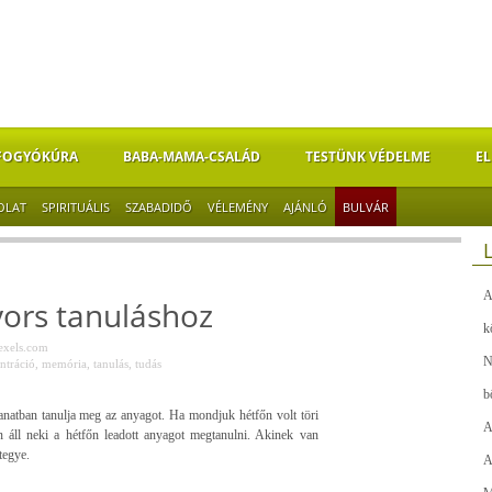
FOGYÓKÚRA
BABA-MAMA-CSALÁD
TESTÜNK VÉDELME
EL
OLAT
SPIRITUÁLIS
SZABADIDŐ
VÉLEMÉNY
AJÁNLÓ
BULVÁR
A
yors tanuláshoz
k
exels.com
N
ntráció
,
memória
,
tanulás
,
tudás
b
lanatban tanulja meg az anyagot. Ha mondjuk hétfőn volt töri
A
n áll neki a hétfőn leadott anyagot megtanulni. Akinek van
tegye.
A