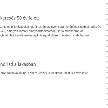
kié
ki
ko
skeresés 50 év felett
ko
ko
r felett új kihívásokat jelenthet, ám az évek során felépített szakmai tudás és
kör
kek, amelyek komoly előnyt biztosíthatnak. Bár a munkaerőpiac
gfelelő felkészüléssel és nyitottsággal idősebb korban is találhatunk új
köz
kr
lá
lev
ma
ma
lenőrizd a lakásban
me
őröndöt pakoljuk be, hanem készítsük fel otthonunkat is a távollétre.
me
mé
mo
mu
na
ne
ny