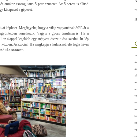
N
s amikor csörög, tarts 5 perc szünetet. Az 5 percet is állítsd
gy kikapcsol a gépezet.
r
H
ikai képletet. Megfigyelte, hogy a világ vagyonának 80%-át a
egyöntetűen vonatkozik. Vagyis a gyors tanulásra is. Ha a
 az alappal legalább egy négyest össze tudsz szedni. Itt lép
közben. Asszociál. Ha megkapja a kulcsszót, elő fogja hívni
ndul a sorozat.
A-v
akt
áll
a
a
arc
vi
ba
bet
bi
bő
cig
csí