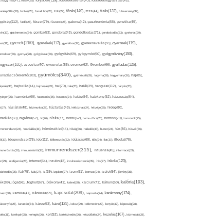
folyadék(119),
khagyma(47),
folsav(25),
folyadékbevitel(40),
folyadékfogyasztás(45),
főzés(149),
futás(132),
yadékpótlás(29),
fontos(25),
forralt bor(26),
Föld(27),
friss(44),
futóverseny(32),
ggőség(112),
fürdő(26),
fűszer(79),
fűszerek(28),
gabona(42),
gasztronómia(58),
genetika(45),
tén(32),
gluténmentes(34),
gomba(53),
gondolat(43),
gondolkodás(71),
gondoskodás(33),
gyakorlat(29),
gyerek(260),
gyermek(179),
gyerekek(117),
ász(31),
gyerekkor(32),
gyereknevelés(83),
gyógynövény(150),
ermekkor(36),
gyertya(28),
gyógyászat(36),
gyógyítás(69),
gyógymód(50),
ógyszer(165),
gyulladás(126),
gyógytea(40),
gyógyulás(85),
gyomor(62),
Gyömbér(66),
gyümölcs(340),
ulladáscsökkentő(103),
gyümölcslé(28),
hagyma(28),
hagyomány(36),
haj(85),
hangulat(112),
ápolás(36),
hajhullás(44),
hajmosás(24),
hal(70),
hála(25),
halál(39),
hányás(25),
yinger(25),
harmónia(69),
hasmenés(35),
hasznos(24),
hatás(84),
hatékony(52),
házasság(64),
i(27),
háziállat(48),
házimunka(28),
háztartás(43),
hétköznap(24),
hétvége(25),
hideg(80),
dratálás(69),
higiénia(52),
hit(26),
hízás(77),
hobbi(62),
home office(26),
hormon(79),
hormonok(25),
rmonrendszer(24),
hozzáállás(31),
hőmérséklet(44),
hőség(36),
hulladék(33),
humor(24),
hús(86),
húsvét(36),
idő(111),
ő(30),
idegrendszer(75),
időbeosztás(32),
időjárás(69),
idős(24),
illat(30),
illóolaj(78),
immunrendszer(315),
munerősítés(30),
immunerősítő(36),
influenza(45),
információ(33),
iskola(123),
er(29),
intelligencia(28),
internet(64),
inzulin(42),
inzulinrezisztencia(35),
írás(27),
olakezdés(25),
ital(75),
ivás(27),
íz(39),
izgalom(27),
izom(91),
izomzat(24),
ízület(54),
járvány(35),
kalória(193),
ték(89),
jóga(56),
Joghurt(67),
jótékony(41),
kaland(28),
kalcium(71),
kálium(50),
kapcsolat(209),
karácsony(174),
masz(30),
kamilla(41),
Kánikula(59),
káposzta(24),
kávé(125),
ácsonyfa(25),
karantén(34),
káros(53),
keksz(29),
kellemetlen(29),
kenyér(32),
képesség(28),
kezelés(167),
dés(31),
kerékpár(25),
keringés(26),
kert(52),
kertészkedés(26),
készülődés(24),
kézmosás(28),