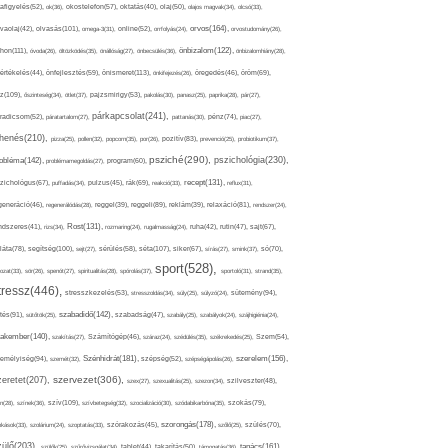
afigyelés(52),
ok(36),
okostelefon(57),
oktatás(40),
olaj(50),
olajos magvak(34),
olcsó(33),
olvasás(101),
orvos(164),
ívaolaj(42),
omega-3(31),
online(52),
orrfolyás(24),
orvostudomány(26),
thon(111),
önbizalom(122),
óvoda(26),
öltözködés(35),
önállóság(27),
önbecsülés(36),
önbizalomhiány(28),
önismeret(113),
értékelés(44),
önfejlesztés(59),
önkifejezés(26),
öregedés(46),
öröm(69),
z(109),
őszinteség(34),
ötlet(37),
pajzsmirigy(53),
pakolás(30),
panasz(25),
paprika(28),
pár(27),
párkapcsolat(241),
radicsom(52),
páratartalom(27),
pattanás(30),
pénz(74),
piac(27),
ihenés(210),
pizza(25),
pollen(32),
popcorn(35),
por(26),
pozitív(83),
prevenció(25),
probiotikum(37),
psziché(290),
pszichológia(230),
obléma(142),
problémamegoldás(27),
program(60),
recept(131),
zichológus(67),
puffadás(34),
pulzus(45),
rák(69),
reakció(33),
reflux(31),
generáció(46),
regenerálódás(28),
reggel(39),
reggeli(89),
reklám(39),
relaxáció(81),
rendszer(24),
Rost(131),
ndszeres(41),
rizs(34),
rozmaring(24),
rugalmasság(24),
ruha(42),
rutin(47),
sajt(67),
segítség(100),
séta(107),
láta(78),
sejt(27),
sérülés(58),
siker(67),
sírás(27),
smink(37),
só(70),
sport(528),
ozat(33),
sör(26),
spenót(27),
spiritualitás(28),
spórolás(37),
sportoló(31),
strand(35),
tressz(446),
sütemény(94),
stresszkezelés(53),
stresszoldás(34),
súly(25),
súlyzó(24),
szabadidő(142),
tés(91),
sütőtök(25),
szabadság(47),
szabály(25),
szabályok(24),
szájhigiénia(24),
akember(140),
szakítás(27),
Számítógép(46),
száraz(24),
szédülés(35),
székrekedés(25),
Szem(54),
Szénhidrát(181),
emélyiség(94),
szerelem(156),
szemét(32),
szépség(52),
szépségápolás(26),
szervezet(306),
zeretet(207),
szex(27),
szexualitás(25),
szezon(34),
szilveszter(48),
szív(109),
n(28),
színek(36),
szívbetegség(32),
szocializáció(30),
szódabikarbóna(35),
szokás(79),
szorongás(178),
okások(33),
szolárium(24),
szoptatás(33),
szórakozás(45),
szőlő(25),
szülés(70),
zülő(203),
tanács(161),
szülők(25),
szűrővizsgálat(34),
tablet(44),
takarítás(50),
támogatás(36),