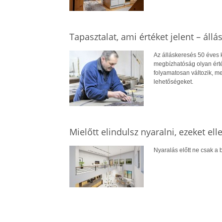
Tapasztalat, ami értéket jelent – állá
Az álláskeresés 50 éves ko
megbízhatóság olyan érté
folyamatosan változik, me
lehetőségeket.
Mielőtt elindulsz nyaralni, ezeket el
Nyaralás előtt ne csak a b