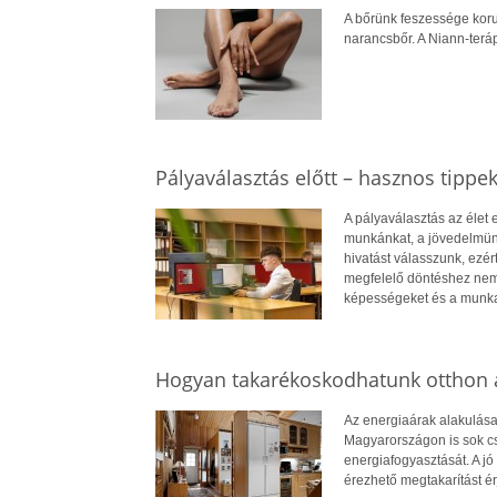
A bőrünk feszessége koru
narancsbőr. A Niann-terá
Pályaválasztás előtt – hasznos tippe
A pályaválasztás az élet
munkánkat, a jövedelmün
hivatást válasszunk, ezé
megfelelő döntéshez nem
képességeket és a munkae
Hogyan takarékoskodhatunk otthon a
Az energiaárak alakulása
Magyarországon is sok cs
energiafogyasztását. A jó 
érezhető megtakarítást ér