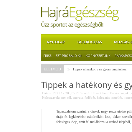
NYITÓLAP
TÁPLÁLKOZÁS
MOZGÁS-
FRISS
EZT PRÓBÁLD KI!
KÖRNYEZETÜNK
PÁRKAPCS
ÉLETMÓD
Tippek a hatékony és gyors tanuláshoz
Tippek a hatékony és g
Dátum: 2021.12.20., 05:20
Szerző:
Udvari Fanni
Forrás:
képek:p
Kulcsszavak:
agy
,
cél
,
energia
,
fejlődés
,
halogatás
,
ismétlés
,
konce
Tapasztalatom szerint, a diákok nagy része utolsó pil
órája és legközelebb csütörtökön lesz, akkor szerdá
felesleges ideje, amit fel tud áldozni a szabad idejéből, 