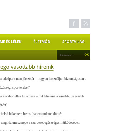
ME ÉS LÉLEK
ÉLETMÓD
SPORTVILÁG
Legolvasottabb híreink
z edzőpark nem játszótér – hogyan használjuk biztonságosan a
özösségi sporttereket?
arancsbőr ellen tudatosan – mit tehetünk a simább, feszesebb
őrért?
 belső béke nem luxus, hanem tudatos döntés
 magnézium szerepe a szervezet egészséges működésében