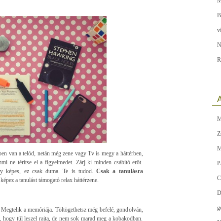
M
B
v
N
R
A
M
Z
M
en van a telód, netán még zene vagy Tv is megy a háttérben,
mi ne térítse el a figyelmedet. Zárj ki minden csábító erőt.
P
y képes, ez csak duma. Te is tudod.
Csak a tanulásra
C
épez a tanulást támogató relax háttérzene.
D
g
 Megtelik a memóriája. Töltögethetsz még befelé, gondolván,
ó, hogy túl leszel rajta, de nem sok marad meg a kobakodban.