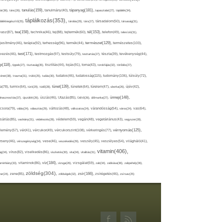
tápanyag(181),
tanulás(159),
ár(36),
tánc(26),
tanulmány(40),
tapasztalat(27),
táplálék(34),
táplálkozás(353),
lálékkiegészítő(25),
tárolás(29),
társ(27),
társadalom(50),
társaság(31),
tea(158),
tél(153),
vasz(87),
technika(46),
tej(88),
tejtermék(60),
telefon(49),
televízió(31),
terápia(92),
terhesség(96),
természet(129),
természetes(103),
ljesítmény(46),
termék(44),
test(171),
testmozgás(97),
rvezés(46),
testsúly(79),
testtartás(27),
tészta(39),
tevékenység(44),
pp(118),
tippek(27),
tisztaság(35),
tisztítás(44),
tojás(91),
torna(43),
torokfájás(32),
törődés(27),
tudatosság(115),
tudomány(106),
ténet(38),
trauma(31),
trükk(25),
tudás(30),
tudatos(46),
túlsúly(72),
tünet(139),
ra(78),
turmix(64),
túró(29),
tüdő(28),
tünetek(64),
türelem(47),
uborka(26),
újév(42),
ünnep(148),
ahasznosítás(37),
újszülött(26),
úszás(46),
Utazás(85),
Üdítő(26),
ülőmunka(27),
csora(79),
válás(24),
választás(29),
változás(48),
változatos(24),
várandósság(54),
város(24),
vas(64),
sárlás(85),
vashiány(31),
védekezés(28),
védelem(59),
vegán(48),
vegetáriánus(43),
vegyszer(28),
vércukorszint(108),
vérnyomás(125),
lemény(57),
vér(41),
vércukor(49),
vérkeringés(77),
rseny(46),
vérszegénység(34),
vese(46),
veszekedés(29),
veszély(45),
veszélyes(54),
világháló(41),
vitamin(406),
ág(34),
vírus(82),
viselkedés(86),
viszketés(30),
vita(34),
vitalitás(31),
víz(184),
aminhiány(33),
vitaminok(86),
vizsga(26),
vizsgálat(59),
zab(34),
zabkása(36),
zabpehely(36),
zöldség(304),
zsír(166),
ar(24),
zene(85),
zöldségek(32),
zsírégetés(46),
zsírsav(25)