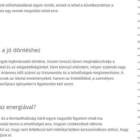
fo
nk előrehaladtával egyre romlik, ennek is lehet a következménye a
fol
pia egy remek megoldás lehet erre.
fü
glu
gy
gy
gy
k a jó döntéshez
gy
haj
 egyik legfontosabb döntése, hiszen hosszú távon meghatározhatja a
hán
ket és az elégedettségünket. Nem könnyű eldönteni, milyen szakmát vagy
ház
rt érdemes időt szánni az önismeretre és a lehetőségek megismerésére. A
hi
csak az iskolai eredményeket, hanem az érdeklődést, a személyes
ho
rőpiaci igényeket is figyelembe kell venni.
hűt
im
ing
z energiával?
isk
já
 és a fenntarthatóság iránti egyre nagyobb figyelem miatt ma
alád keresi a lehetőséget arra, hogyan csökkentheti otthona
ka
hír az, hogy nem feltétlenül kell milliókat költeni korszerűsítésre ahhoz, hogy
kar
jünk el.
kér