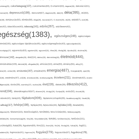
cukorbetegség(137),
orbeteg(25),
cukormentes(69),
D-vitamin(53),
daganat(36),
dekoráció(41),
diéta(395),
depresszió(199),
mencia(34),
desszert(67),
diagnózis(28),
diák(24),
dió(50),
dohányzás(92),
at(38),
döntés(58),
drága(26),
duzzanat(27),
E-vitamin(25),
eb(26),
ebéd(57),
ecet(38),
edzés(267),
édesség(141),
es(42),
édesítőszer(43),
edzőterem(42),
egészség(1383),
egészséges(246),
egészséges
etmód(100),
egészséges táplálkozás(45),
egészségmegőrzés(43),
egészségtelen(32),
észségügy(27),
egyensúly(63),
egyetem(30),
egyszerű(31),
éhes(30),
éhség(38),
éjszaka(33),
ekcéma(26),
életmód(444),
elmiszer(142),
élet(114),
elengedés(29),
életkor(30),
életminőség(30),
etmódváltás(109),
elhízás(110),
elme(93),
életvitel(28),
elfogadás(30),
élmény(55),
előny(37),
energia(487),
emésztés(167),
árás(32),
ember(38),
empátia(43),
Energiaital(29),
eper(30),
érzelem(211),
ő(36),
eredmény(47),
erő(36),
érrendszer(36),
érzékenység(36),
érzelmek(42),
érzelmi
étkezés(412),
étel(228),
elligencia(28),
érzés(39),
esemény(27),
eszköz(28),
ételek(39),
trend(194),
evés(92),
étrendkiegészítő(47),
étterem(24),
étvágy(34),
Európa(28),
évszak(28),
fájdalom(308),
cebook(42),
fahéj(43),
fájdalomcsillapító(39),
fáradékonyság(30),
fáradt(28),
fehérje(198),
radtság(117),
fejfájás(93),
fejlődés(143),
fejlesztés(44),
feladat(46),
félelem(115),
dolgozás(24),
felelősség(62),
felnőtt(66),
felszívódás(56),
féltékenység(26),
fertőzés(101),
töltődés(29),
fenntarthatóság(29),
fény(36),
fényvédelem(28),
férfi(86),
fertőtlenítés(31),
film(111),
szültség(82),
fiatal(39),
figyelem(69),
finom(26),
fitt(34),
fittség(34),
fizikai(25),
fog(51),
fogyás(279),
fogyókúra(178),
gadalom(25),
fogmosás(41),
fogorvos(24),
fogyasztás(67),