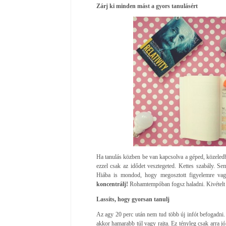
Zárj ki minden mást a gyors tanulásért
Ha tanulás közben be van kapcsolva a géped, közeledb
ezzel csak az idődet vesztegeted. Kettes szabály. Sem
Hiába is mondod, hogy megosztott figyelemre vag
koncentrálj!
Rohamtempóban fogsz haladni. Kivételt k
Lassíts, hogy gyorsan tanulj
Az agy 20 perc után nem tud több új infót befogadni.
akkor hamarabb túl vagy rajta. Ez tényleg csak arra j