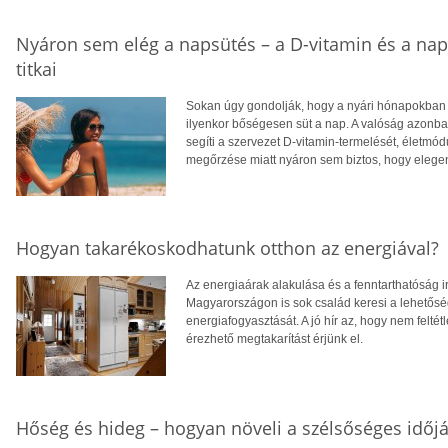
Nyáron sem elég a napsütés – a D-vitamin és a na
titkai
Sokan úgy gondolják, hogy a nyári hónapokban f
ilyenkor bőségesen süt a nap. A valóság azonba
segíti a szervezet D-vitamin-termelését, életm
megőrzése miatt nyáron sem biztos, hogy eleg
Hogyan takarékoskodhatunk otthon az energiával?
Az energiaárak alakulása és a fenntarthatóság i
Magyarországon is sok család keresi a lehetősé
energiafogyasztását. A jó hír az, hogy nem feltétl
érezhető megtakarítást érjünk el.
Hőség és hideg – hogyan növeli a szélsőséges időjá