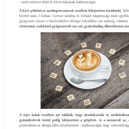
– azok szétesési idejét és felszívódásának hatékonyságát.
A kávé például az antidepresszánsok esetében kifejezetten kerülendő
, külö
bevétel utáni 2 órában. Csersav tartalma és vízhajtó tulajdonsága miatt egyébk
gyógyszert, hiszen a felszívódáshoz bőséges folyadékra van szükség, valamin
vérnyomás csökkentő gyógyszerről van szó, gyakorlatilag ellensúlyozza an
A tejes italok esetében azt találták, hogy akadályozzák az antibiotikum
gyümölcslevek közül pedig kifejezetten a grépfrút- és a narancslé az,
pontosabban az allergia elleni készítmények - hatékonyságát, nagy valószínűség