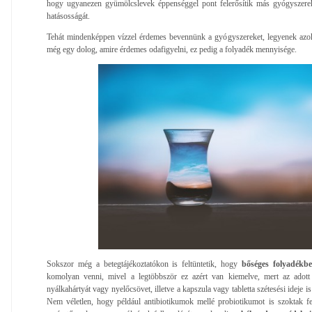
hogy ugyanezen gyümölcslevek éppenséggel pont felerősítik más gyógyszerek
hatásosságát.
Tehát mindenképpen vízzel érdemes bevennünk a gyógyszereket, legyenek azo
még egy dolog, amire érdemes odafigyelni, ez pedig a folyadék mennyisége.
Sokszor még a betegtájékoztatókon is feltüntetik, hogy
bőséges folyadékbevi
komolyan venni, mivel a legtöbbször ez azért van kiemelve, mert az adott 
nyálkahártyát vagy nyelőcsövet, illetve a kapszula vagy tabletta szétesési ideje i
Nem véletlen, hogy például antibiotikumok mellé probiotikumot is szoktak fe