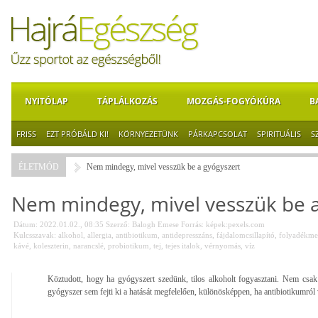
NYITÓLAP
TÁPLÁLKOZÁS
MOZGÁS-FOGYÓKÚRA
B
FRISS
EZT PRÓBÁLD KI!
KÖRNYEZETÜNK
PÁRKAPCSOLAT
SPIRITUÁLIS
S
ÉLETMÓD
Nem mindegy, mivel vesszük be a gyógyszert
Nem mindegy, mivel vesszük be a
Dátum: 2022.01.02., 08:35
Szerző:
Balogh Emese
Forrás:
képek:pexels.com
Kulcsszavak:
alkohol
,
allergia
,
antibiotikum
,
antidepresszáns
,
fájdalomcsillapító
,
folyadékme
kávé
,
koleszterin
,
narancslé
,
probiotikum
,
tej
,
tejes italok
,
vérnyomás
,
víz
Köztudott, hogy ha gyógyszert szedünk, tilos alkoholt fogyasztani. Nem csak 
gyógyszer sem fejti ki a hatását megfelelően, különösképpen, ha antibiotikumról 