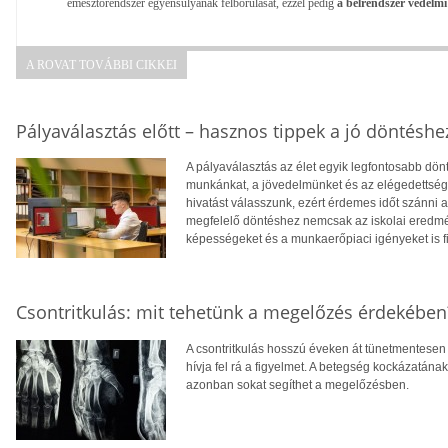
emésztőrendszer egyensúlyának felborulását, ezzel pedig
a bélrendszer védelm
A ROVAT TOVÁBBI CIKKEI
Pályaválasztás előtt – hasznos tippek a jó döntéshe
A pályaválasztás az élet egyik legfontosabb dö
munkánkat, a jövedelmünket és az elégedettség
hivatást válasszunk, ezért érdemes időt szánni
megfelelő döntéshez nemcsak az iskolai eredm
képességeket és a munkaerőpiaci igényeket is f
Csontritkulás: mit tehetünk a megelőzés érdekében
A csontritkulás hosszú éveken át tünetmentesen a
hívja fel rá a figyelmet. A betegség kockázatána
azonban sokat segíthet a megelőzésben.