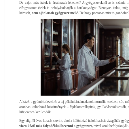
De vajon más italok is ártalmasak lehetnek? A gyógyszereknél az is számít, 
elfogyasztott ételek is befolyásolhatják a hatékonyságot. Bizonyos italok, mé
károsak,
nem ajánlottak gyógyszer mellé.
De hogy pontosan mire is gondolun
A kávé, a gyümölcslevek és a tej például ártalmatlanok normális esetben, sőt, mé
azonban különböző készítmények – fájdalomcsillapítók, gyulladáscsökkentők, al
kifejezetten kerülendők.
Egy alig fél éves kutatás szerint, ahol a különböző italok hatását vizsgálták gyóg
vízen kívül más folyadékkal bevenni a gyógyszert,
mivel azok befolyásolják 