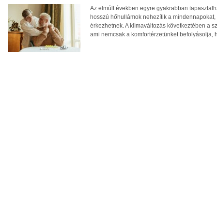
Az elmúlt években egyre gyakrabban tapasztalhat
hosszú hőhullámok nehezítik a mindennapokat, té
érkezhetnek. A klímaváltozás következtében a 
ami nemcsak a komfortérzetünket befolyásolja, 