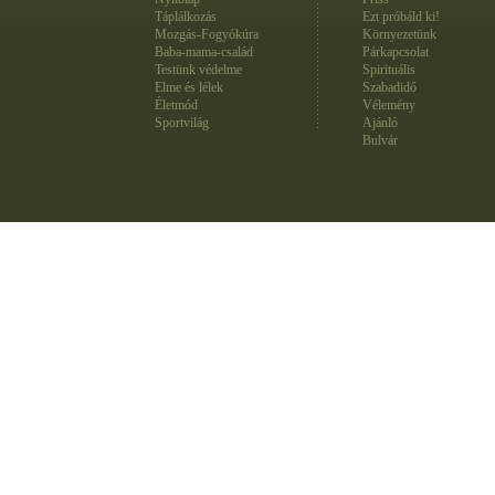
Táplálkozás
Ezt próbáld ki!
Mozgás-Fogyókúra
Környezetünk
Baba-mama-család
Párkapcsolat
Testünk védelme
Spirituális
Elme és lélek
Szabadidő
Életmód
Vélemény
Sportvilág
Ajánló
Bulvár