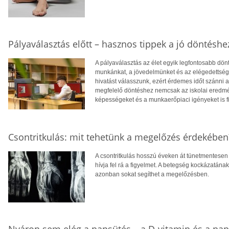
Pályaválasztás előtt – hasznos tippek a jó döntéshe
A pályaválasztás az élet egyik legfontosabb dö
munkánkat, a jövedelmünket és az elégedettség
hivatást válasszunk, ezért érdemes időt szánni
megfelelő döntéshez nemcsak az iskolai eredm
képességeket és a munkaerőpiaci igényeket is f
Csontritkulás: mit tehetünk a megelőzés érdekében
A csontritkulás hosszú éveken át tünetmentesen a
hívja fel rá a figyelmet. A betegség kockázatána
azonban sokat segíthet a megelőzésben.