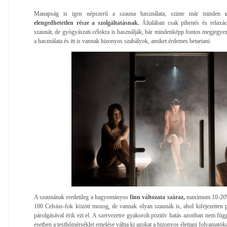
Manapság is igen népszerű a szauna használata, szinte már minden
us
elengedhetetlen része a szolgáltatásnak.
Általában csak pihenés és relaxác
szaunát, de gyógyászati célokra is használják, bár mindenképp fontos megjegye
a használata és itt is vannak bizonyos szabályok, amiket érdemes betartani.
A szaunának eredetileg a hagyományos
finn változata száraz,
maximum 10-20%-
100 Celsius-fok között mozog, de vannak olyan szaunák is, ahol kifejezetten pá
párolgásával érik ezt el. A szervezetre gyakorolt pozitív hatás azonban nem függ
esetben a testhőmérséklet emelése váltja ki azokat a bizonyos élettani folyamatoka