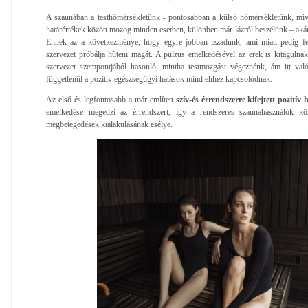
A szaunában a testhőmérsékletünk - pontosabban a külső hőmérsékletünk, miv
határértékek között mozog minden esetben, különben már lázról beszélünk – akár
Ennek az a következménye, hogy egyre jobban izzadunk, ami miatt pedig fel
szervezet próbálja hűteni magát. A pulzus emelkedésével az erek is kitágulnak
szervezet szempontjából hasonló, mintha testmozgást végeznénk, ám itt val
függetlenül a pozitív egészségügyi hatások mind ehhez kapcsolódnak:
Az első és legfontosabb a már említett
szív-és érrendszerre kifejtett pozitív 
emelkedése megedzi az érrendszert, így a rendszeres szaunahasználók köz
megbetegedések kialakulásának esélye.