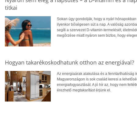
Nyáron sem elég a napsütés – a D-vitamin és a na
titkai
Sokan úgy gondolják, hogy a nyári hónapokban f
ilyenkor bőségesen süt a nap. A valóság azonba
segíti a szervezet D-vitamin-termelését, életm
megőrzése miatt nyáron sem biztos, hogy eleg
Hogyan takarékoskodhatunk otthon az energiával?
Az energiaárak alakulása és a fenntarthatóság i
Magyarországon is sok család keresi a lehetősé
energiafogyasztását. A jó hír az, hogy nem feltétl
érezhető megtakarítást érjünk el.