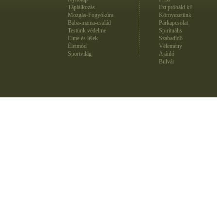
Táplálkozás
Ezt próbáld ki!
Mozgás-Fogyókúra
Környezetünk
Baba-mama-család
Párkapcsolat
Testünk védelme
Spirituális
Elme és lélek
Szabadidő
Életmód
Vélemény
Sportvilág
Ajánló
Bulvár