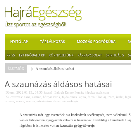
NYITÓLAP
TÁPLÁLKOZÁS
MOZGÁS-FOGYÓKÚRA
B
FRISS
EZT PRÓBÁLD KI!
KÖRNYEZETÜNK
PÁRKAPCSOLAT
SPIRITUÁLIS
S
ÉLETMÓD
A szaunázás áldásos hatásai
A szaunázás áldásos hatásai
Dátum: 2022.01.13., 04:35
Szerző:
Balogh Emese
Forrás:
képek:pexels.com
Kulcsszavak:
akné
,
asztma
,
bőrpanaszok
,
fájdalomcsillapító
,
forró
,
illóolaj
,
izom
,
ízület
,
légú
stressz
,
száraz
,
szauna
,
szív-és érrendszer
,
vérkeringés
A szaunázás már egy évezredek óta közkedvelt tevékenység, nem véletlenül. S
van és kifejezetten gyógyászati célokra is használják. Eredetileg a finneknek tula
régebben is ismeretes volt
az izzasztás gyógyító ereje.