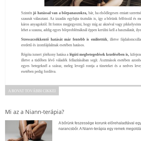
Szintén
jó hatással van a bőrpanaszokra,
bár, ha elsődlegesen emiatt szeret
szaunát választani. Az izzadás egyfajta tisztulás is, így a bőrünk felfrissül és
káros anyagoktól. Itt fontos megjegyezni, hogy míg az aknéval vagy pikkelysöm
lehet a szauna, addig egyes bőrproblémáknál éppen kerülni kell a használatát, ily
Stresszcsökkentő hatását már fentebb is említettük
, illetve fájdalomcsill
eredetű és izomfájdalmak esetében hatásos.
Régóta ismert jótékony hatása a
légúti megbetegedések kezelésében is,
kifejez
illetve a tüdőben lévő váladék fellazításában segít. Asztmások esetében azon
egyes betegeknél a száraz, meleg levegő rontja a tüneteket és a nedves lev
esetében pedig fordítva.
A ROVAT TOVÁBBI CIKKEI
Mi az a Niann-terápia?
A bőrünk feszessége korunk előrehaladtával egy
narancsbőr. A Niann-terápia egy remek megoldás