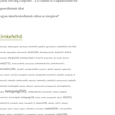
yáron sem elég a napsütés – a D-vitamin és a napkárosodott bőr
egenerálásának titkai
ogyan takarékoskodhatunk otthon az energiával?
Címkefelhő
ajándék(95),
itamin(36),
adalékanyag(28),
adomány(26),
advent(40),
agy(80),
agyműködés(27),
akció(39),
alkohol(182),
ivitás(30),
alapanyag(30),
alkalmazás(28),
alkoholfogyasztás(36),
állapot(43),
állat(54),
allergia(122),
attartás(33),
állóképesség(42),
Alma(72),
almaecet(26),
aloe vera(33),
álom(34),
lvás(272),
alvászavar(66),
aminosav(33),
antibakteriális(42),
antibiotikum(47),
ntioxidáns(199),
anyagcsere(99),
anya(67),
anyuka(27),
apa(42),
ápolás(29),
applikáció(26),
ásványi anyag(111),
(29),
arcbőr(27),
ásványi anyagok(40),
asztma(47),
autó(46),
avokádó(36),
B-
tamin(41),
baba(82),
baktérium(89),
balaton(34),
baleset(51),
banán(53),
bántalmazás(24),
barát(48),
rátok(50),
barátság(58),
béke(29),
bélflóra(37),
bélrendszer(33),
bemelegítés(24),
beszélgetés(61),
betegség(550),
eg(34),
betegségek(39),
bevásárlás(28),
bicikli(25),
biológia(25),
bőr(221),
boldogság(125),
zalom(41),
biztonság(66),
bolt(31),
bor(36),
borogatás(28),
böjt(27),
C-vitamin(120),
rápolás(70),
brokkoli(29),
buli(24),
bűntudat(32),
cékla(28),
cél(57),
célok(30),
család(284),
aretta(38),
cikk(24),
Cink(24),
cipő(37),
citrom(61),
citromfű(26),
csecsemő(45),
cukor(194),
pés(26),
csoki(35),
csokoládé(71),
csomagolás(24),
csont(33),
csontritkulás(36),