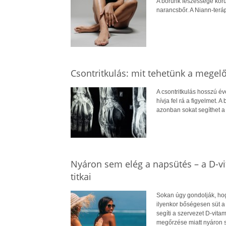
A bőrünk feszessége koru
narancsbőr. A Niann-terá
Csontritkulás: mit tehetünk a megel
A csontritkulás hosszú év
hívja fel rá a figyelmet.
azonban sokat segíthet 
Nyáron sem elég a napsütés – a D-v
titkai
Sokan úgy gondolják, hog
ilyenkor bőségesen süt a
segíti a szervezet D-vit
megőrzése miatt nyáron 