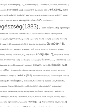
cukorbetegség(137),
orbeteg(25),
cukormentes(69),
D-vitamin(53),
daganat(36),
dekoráció(41),
diéta(395),
depresszió(199),
mencia(34),
desszert(67),
diagnózis(28),
diák(24),
dió(50),
dohányzás(92),
at(38),
döntés(58),
drága(26),
duzzanat(27),
E-vitamin(25),
eb(26),
ebéd(57),
ecet(38),
edzés(267),
édesség(141),
es(42),
édesítőszer(43),
edzőterem(42),
egészség(1383),
egészséges(246),
egészséges
etmód(100),
egészséges táplálkozás(45),
egészségmegőrzés(43),
egészségtelen(32),
észségügy(27),
egyensúly(63),
egyetem(30),
egyszerű(31),
éhes(30),
éhség(38),
éjszaka(33),
ekcéma(26),
életmód(444),
elmiszer(142),
élet(114),
elengedés(29),
életkor(30),
életminőség(30),
etmódváltás(109),
elhízás(110),
elme(93),
életvitel(28),
elfogadás(30),
élmény(55),
előny(37),
energia(487),
emésztés(167),
árás(32),
ember(38),
empátia(43),
Energiaital(29),
eper(30),
érzelem(211),
ő(36),
eredmény(47),
erő(36),
érrendszer(36),
érzékenység(36),
érzelmek(42),
érzelmi
étkezés(412),
étel(228),
elligencia(28),
érzés(39),
esemény(27),
eszköz(28),
ételek(39),
trend(194),
evés(92),
étrendkiegészítő(47),
étterem(24),
étvágy(34),
Európa(28),
évszak(28),
fájdalom(308),
cebook(42),
fahéj(43),
fájdalomcsillapító(39),
fáradékonyság(30),
fáradt(28),
fehérje(198),
radtság(117),
fejfájás(93),
fejlődés(143),
fejlesztés(44),
feladat(46),
félelem(115),
dolgozás(24),
felelősség(62),
felnőtt(66),
felszívódás(56),
féltékenység(26),
fertőzés(101),
töltődés(29),
fenntarthatóság(29),
fény(36),
fényvédelem(28),
férfi(86),
fertőtlenítés(31),
film(111),
szültség(82),
fiatal(39),
figyelem(69),
finom(26),
fitt(34),
fittség(34),
fizikai(25),
fog(51),
fogyás(279),
fogyókúra(178),
gadalom(25),
fogmosás(41),
fogorvos(24),
fogyasztás(67),