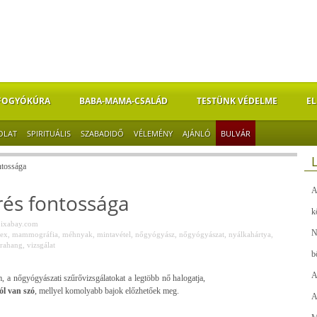
FOGYÓKÚRA
BABA-MAMA-CSALÁD
TESTÜNK VÉDELME
EL
OLAT
SPIRITUÁLIS
SZABADIDŐ
VÉLEMÉNY
AJÁNLÓ
BULVÁR
ntossága
A
rés fontossága
k
pixabay.com
N
ex
,
mammográfia
,
méhnyak
,
mintavétel
,
nőgyógyász
,
nőgyógyászat
,
nyálkahártya
,
trahang
,
vizsgálat
b
A
, a nőgyógyászati szűrővizsgálatokat a legtöbb nő halogatja,
ól van szó
, mellyel komolyabb bajok előzhetőek meg.
A