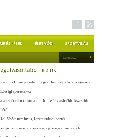
ME ÉS LÉLEK
ÉLETMÓD
SPORTVILÁG
Legolvasottabb híreink
z edzőpark nem játszótér – hogyan használjuk biztonságosan a
özösségi sporttereket?
arancsbőr ellen tudatosan – mit tehetünk a simább, feszesebb
őrért?
 belső béke nem luxus, hanem tudatos döntés
 magnézium szerepe a szervezet egészséges működésében