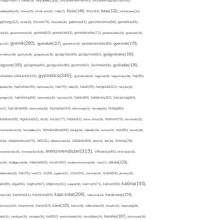
folyadék(119),
khagyma(47),
folsav(25),
folyadékbevitel(40),
folyadékfogyasztás(45),
főzés(149),
futás(132),
yadékpótlás(29),
fontos(25),
forralt bor(26),
Föld(27),
friss(44),
futóverseny(32),
ggőség(112),
fürdő(26),
fűszer(79),
fűszerek(28),
gabona(42),
gasztronómia(58),
genetika(45),
tén(32),
gluténmentes(34),
gomba(53),
gondolat(43),
gondolkodás(71),
gondoskodás(33),
gyakorlat(29),
gyerek(260),
gyermek(179),
gyerekek(117),
ász(31),
gyerekkor(32),
gyereknevelés(83),
gyógynövény(150),
ermekkor(36),
gyertya(28),
gyógyászat(36),
gyógyítás(69),
gyógymód(50),
ógyszer(165),
gyulladás(126),
gyógytea(40),
gyógyulás(85),
gyomor(62),
Gyömbér(66),
gyümölcs(340),
ulladáscsökkentő(103),
gyümölcslé(28),
hagyma(28),
hagyomány(36),
haj(85),
hangulat(112),
ápolás(36),
hajhullás(44),
hajmosás(24),
hal(70),
hála(25),
halál(39),
hányás(25),
yinger(25),
harmónia(69),
hasmenés(35),
hasznos(24),
hatás(84),
hatékony(52),
házasság(64),
i(27),
háziállat(48),
házimunka(28),
háztartás(43),
hétköznap(24),
hétvége(25),
hideg(80),
dratálás(69),
higiénia(52),
hit(26),
hízás(77),
hobbi(62),
home office(26),
hormon(79),
hormonok(25),
rmonrendszer(24),
hozzáállás(31),
hőmérséklet(44),
hőség(36),
hulladék(33),
humor(24),
hús(86),
húsvét(36),
idő(111),
ő(30),
idegrendszer(75),
időbeosztás(32),
időjárás(69),
idős(24),
illat(30),
illóolaj(78),
immunrendszer(315),
munerősítés(30),
immunerősítő(36),
influenza(45),
információ(33),
iskola(123),
er(29),
intelligencia(28),
internet(64),
inzulin(42),
inzulinrezisztencia(35),
írás(27),
olakezdés(25),
ital(75),
ivás(27),
íz(39),
izgalom(27),
izom(91),
izomzat(24),
ízület(54),
járvány(35),
kalória(193),
ték(89),
jóga(56),
Joghurt(67),
jótékony(41),
kaland(28),
kalcium(71),
kálium(50),
kapcsolat(209),
karácsony(174),
masz(30),
kamilla(41),
Kánikula(59),
káposzta(24),
kávé(125),
ácsonyfa(25),
karantén(34),
káros(53),
keksz(29),
kellemetlen(29),
kenyér(32),
képesség(28),
kezelés(167),
dés(31),
kerékpár(25),
keringés(26),
kert(52),
kertészkedés(26),
készülődés(24),
kézmosás(28),