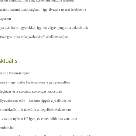
ielőtt elindulsz nyaralni, ezeket ellenőrizd a lakásban
alatoni kaland biztonságban – így élvezd a nyarat felelősen a
ízparton
yaralás három gyerekkel: így lett végre nyugodt a pakolásunk
észleges bokaszalagszakadásról általànosságban
ktuális
i az a Niann-terápia?
sálya – egy illatos fűszernövény a gyógyászatban
eghízás és a szociális szorongás kapcsolata
ályaválasztás előtt – hasznos tippek a jó döntéshez
sontritkulás: mit tehetünk a megelőzés érdekében?
-vitamin nyáron is? Igen, és ennek több oka van, mint
ondolnánk