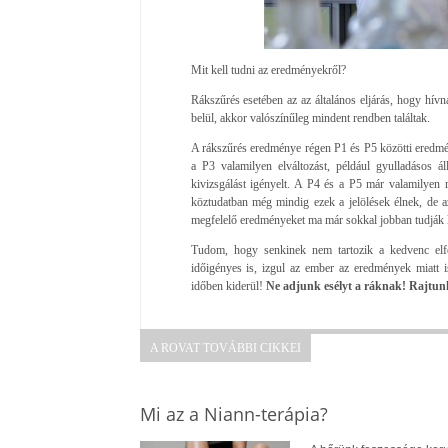
Mit kell tudni az eredményekről?
Rákszűrés esetében az az általános eljárás, hogy hív
belül, akkor valószínűleg mindent rendben találtak.
A rákszűrés eredménye régen P1 és P5 közötti eredmény
a P3 valamilyen elváltozást, például gyulladásos ál
kivizsgálást igényelt. A P4 és a P5 már valamilyen rá
köztudatban még mindig ezek a jelölések élnek, de a
megfelelő eredményeket ma már sokkal jobban tudják k
Tudom, hogy senkinek nem tartozik a kedvenc elfogl
időigényes is, izgul az ember az eredmények miatt
időben kiderül!
Ne adjunk esélyt a ráknak! Rajtunk
A ROVAT TOVÁBBI CIKKEI
Mi az a Niann-terápia?