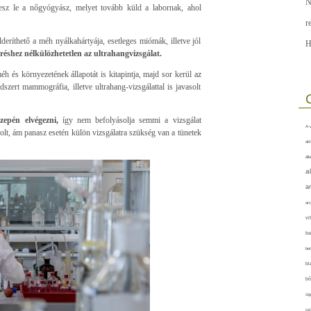
N
vesz le a nőgyógyász, melyet tovább küld a labornak, ahol
r
deríthető a méh nyálkahártyája, esetleges miómák, illetve jól
H
éshez nélkülözhetetlen az ultrahangvizsgálat.
éh és környezetének állapotát is kitapintja, majd sor kerül az
szert mammográfia, illetve ultrahang-vizsgálattal is javasolt
epén elvégezni,
így nem befolyásolja semmi a vizsgálat
A-v
olt, ám panasz esetén külön vizsgálatra szükség van a tünetek
akt
áll
a
a
arc
vi
ba
bet
bi
bő
cig
csí