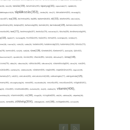
tápanyag(181),
tanulás(159),
ár(36),
tánc(26),
tanulmány(40),
tapasztalat(27),
táplálék(34),
táplálkozás(353),
lálékkiegészítő(25),
tárolás(29),
társ(27),
társadalom(50),
társaság(31),
tea(158),
tél(153),
vasz(87),
technika(46),
tej(88),
tejtermék(60),
telefon(49),
televízió(31),
terápia(92),
terhesség(96),
természet(129),
természetes(103),
ljesítmény(46),
termék(44),
test(171),
testmozgás(97),
rvezés(46),
testsúly(79),
testtartás(27),
tészta(39),
tevékenység(44),
pp(118),
tippek(27),
tisztaság(35),
tisztítás(44),
tojás(91),
torna(43),
torokfájás(32),
törődés(27),
tudatosság(115),
tudomány(106),
ténet(38),
trauma(31),
trükk(25),
tudás(30),
tudatos(46),
túlsúly(72),
tünet(139),
ra(78),
turmix(64),
túró(29),
tüdő(28),
tünetek(64),
türelem(47),
uborka(26),
újév(42),
ünnep(148),
ahasznosítás(37),
újszülött(26),
úszás(46),
Utazás(85),
Üdítő(26),
ülőmunka(27),
csora(79),
válás(24),
választás(29),
változás(48),
változatos(24),
várandósság(54),
város(24),
vas(64),
sárlás(85),
vashiány(31),
védekezés(28),
védelem(59),
vegán(48),
vegetáriánus(43),
vegyszer(28),
vércukorszint(108),
vérnyomás(125),
lemény(57),
vér(41),
vércukor(49),
vérkeringés(77),
rseny(46),
vérszegénység(34),
vese(46),
veszekedés(29),
veszély(45),
veszélyes(54),
világháló(41),
vitamin(406),
ág(34),
vírus(82),
viselkedés(86),
viszketés(30),
vita(34),
vitalitás(31),
víz(184),
aminhiány(33),
vitaminok(86),
vizsga(26),
vizsgálat(59),
zab(34),
zabkása(36),
zabpehely(36),
zöldség(304),
zsír(166),
ar(24),
zene(85),
zöldségek(32),
zsírégetés(46),
zsírsav(25)