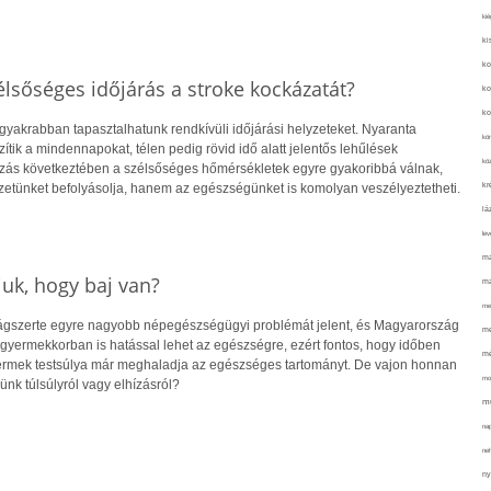
kié
ki
ko
lsőséges időjárás a stroke kockázatát?
ko
ko
gyakrabban tapasztalhatunk rendkívüli időjárási helyzeteket. Nyaranta
kör
ik a mindennapokat, télen pedig rövid idő alatt jelentős lehűlések
köz
ozás következtében a szélsőséges hőmérsékletek egyre gyakoribbá válnak,
kr
etünket befolyásolja, hanem az egészségünket is komolyan veszélyeztetheti.
lá
lev
ma
uk, hogy baj van?
ma
me
lágszerte egyre nagyobb népegészségügyi problémát jelent, és Magyarország
me
r gyermekkorban is hatással lehet az egészségre, ezért fontos, hogy időben
mé
yermek testsúlya már meghaladja az egészséges tartományt. De vajon honnan
mo
ünk túlsúlyról vagy elhízásról?
mu
na
ne
ny