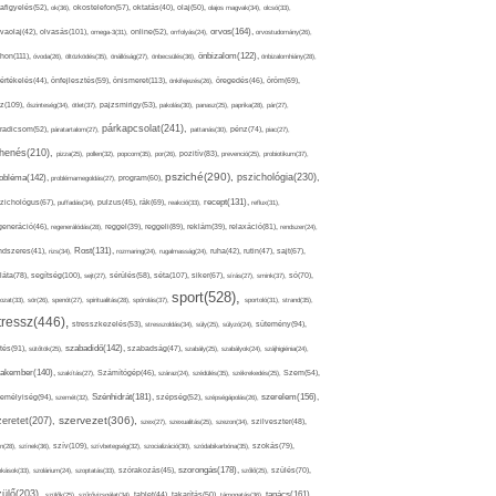
afigyelés(52),
ok(36),
okostelefon(57),
oktatás(40),
olaj(50),
olajos magvak(34),
olcsó(33),
olvasás(101),
orvos(164),
ívaolaj(42),
omega-3(31),
online(52),
orrfolyás(24),
orvostudomány(26),
thon(111),
önbizalom(122),
óvoda(26),
öltözködés(35),
önállóság(27),
önbecsülés(36),
önbizalomhiány(28),
önismeret(113),
értékelés(44),
önfejlesztés(59),
önkifejezés(26),
öregedés(46),
öröm(69),
z(109),
őszinteség(34),
ötlet(37),
pajzsmirigy(53),
pakolás(30),
panasz(25),
paprika(28),
pár(27),
párkapcsolat(241),
radicsom(52),
páratartalom(27),
pattanás(30),
pénz(74),
piac(27),
ihenés(210),
pizza(25),
pollen(32),
popcorn(35),
por(26),
pozitív(83),
prevenció(25),
probiotikum(37),
psziché(290),
pszichológia(230),
obléma(142),
problémamegoldás(27),
program(60),
recept(131),
zichológus(67),
puffadás(34),
pulzus(45),
rák(69),
reakció(33),
reflux(31),
generáció(46),
regenerálódás(28),
reggel(39),
reggeli(89),
reklám(39),
relaxáció(81),
rendszer(24),
Rost(131),
ndszeres(41),
rizs(34),
rozmaring(24),
rugalmasság(24),
ruha(42),
rutin(47),
sajt(67),
segítség(100),
séta(107),
láta(78),
sejt(27),
sérülés(58),
siker(67),
sírás(27),
smink(37),
só(70),
sport(528),
ozat(33),
sör(26),
spenót(27),
spiritualitás(28),
spórolás(37),
sportoló(31),
strand(35),
tressz(446),
sütemény(94),
stresszkezelés(53),
stresszoldás(34),
súly(25),
súlyzó(24),
szabadidő(142),
tés(91),
sütőtök(25),
szabadság(47),
szabály(25),
szabályok(24),
szájhigiénia(24),
akember(140),
szakítás(27),
Számítógép(46),
száraz(24),
szédülés(35),
székrekedés(25),
Szem(54),
Szénhidrát(181),
emélyiség(94),
szerelem(156),
szemét(32),
szépség(52),
szépségápolás(26),
szervezet(306),
zeretet(207),
szex(27),
szexualitás(25),
szezon(34),
szilveszter(48),
szív(109),
n(28),
színek(36),
szívbetegség(32),
szocializáció(30),
szódabikarbóna(35),
szokás(79),
szorongás(178),
okások(33),
szolárium(24),
szoptatás(33),
szórakozás(45),
szőlő(25),
szülés(70),
zülő(203),
tanács(161),
szülők(25),
szűrővizsgálat(34),
tablet(44),
takarítás(50),
támogatás(36),