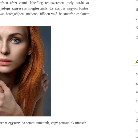
M
ésen részt venni, lehetőleg rendszeresen, mely során
az
yidejű szűrése is megtörténik.
Ez azért is nagyon fontos,
B
 olyan betegségben, melynek időben való felismerése csaknem
v
N
R
A
M
Z
M
P
C
D
vente egyszer
, ha semmi tünetünk, vagy panaszunk nincsen.
g