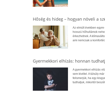
Hőség és hideg – hogyan növeli a szé
Az elmúlt években egyre 
hosszú hőhullámok nehezít
érkezhetnek. A klímavált
ami nemcsak a komfortérz
Gyermekkori elhízás: honnan tudhatj
A gyermekkori elhízás vi
sem kivétel. A túlsúly má
felismerjük, ha egy kisg
tudhatjuk, mikortól beszél