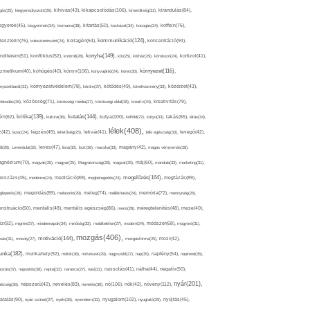
kikapcsolódás(106),
gés(25),
kiegyensúlyozott(26),
kihívás(43),
kimerültség(31),
kirándulás(84),
sgyerek(45),
kisgyermek(34),
kismama(38),
kitartás(50),
kockázat(34),
kocogás(24),
koffein(76),
kommunikáció(124),
koncentráció(94),
leszterin(76),
koleszterinszint(24),
kollagén(54),
konyha(149),
nditerem(51),
konfliktus(52),
kontroll(28),
kór(25),
kórház(29),
kórokozó(24),
kortizol(41),
könyv(106),
környezet(116),
zmetikum(40),
köhögés(40),
könyvajánló(24),
köret(30),
nyezetbarát(31),
környezetvédelem(78),
köröm(27),
kötődés(49),
következmény(33),
közérzet(43),
lekedés(26),
közösség(71),
közösségi média(27),
közösségi oldal(38),
kreatív(34),
kreativitás(79),
kritika(139),
kutatás(144),
kutya(100),
ém(62),
kultúra(36),
külföld(27),
kütyü(33),
lakás(65),
látás(34),
lélek(408),
z(42),
lazac(24),
légzés(49),
lehetőség(25),
lekvár(41),
lelki egészség(33),
levegő(42),
él(28),
Levendula(32),
leves(47),
lista(32),
liszt(36),
macska(33),
magány(42),
magas vérnyomás(28),
gnézium(70),
magvak(25),
magyar(25),
Magyarország(28),
magzat(25),
máj(60),
mandula(33),
marketing(31),
megelőzés(164),
sszázs(45),
medence(24),
meditáció(89),
megbetegedés(24),
megfázás(89),
glepetés(28),
megoldás(89),
melatonin(29),
meleg(74),
mellékhatás(24),
memória(72),
mennyiség(26),
nstruáció(50),
mentális(48),
mentális egészség(86),
menü(28),
méregtelenítés(48),
mese(40),
z(92),
migrén(27),
mindennapok(34),
minőség(33),
mobiltelefon(27),
modern(24),
módszer(68),
mogyoró(31),
mozgás(406),
motiváció(144),
sás(31),
mosoly(27),
mozgásforma(25),
mozi(42),
nka(182),
munkahely(92),
műtét(38),
művészet(29),
nagyszülő(27),
nap(35),
napfény(54),
napirend(35),
pozás(37),
napsütés(38),
naptej(32),
narancs(27),
nasi(31),
nassolás(41),
nátha(44),
negatív(50),
nyár(201),
nő(106),
növény(112),
hézség(36),
népszerű(42),
nevelés(83),
nevetés(30),
nők(42),
nyugalom(102),
aralás(90),
nyári szünet(27),
nyelv(26),
nyomelem(33),
nyugtató(29),
nyújtás(45),