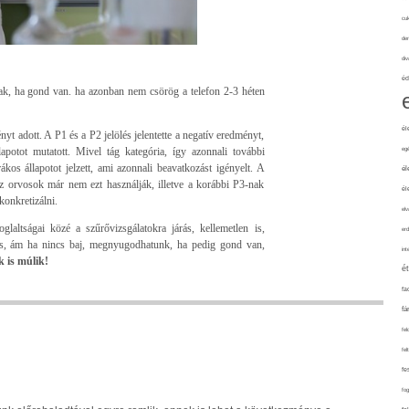
cuk
de
div
éd
nak, ha gond van. ha azonban nem csörög a telefon 2-3 héten
él
t adott. A P1 és a P2 jelölés jelentette a negatív eredményt,
lapotot mutatott. Mivel tág kategória, így azonnali további
eg
kos állapotot jelzett, ami azonnali beavatkozást igényelt. A
él
z orvosok már nem ezt használják, illetve a korábbi P3-nak
él
onkretizálni.
elv
altságai közé a szűrővizsgálatokra járás, kellemetlen is,
erd
 is, ám ha nincs baj, megnyugodhatunk, ha pedig gond van,
int
 is múlik!
é
fa
fá
fel
fel
fe
fo