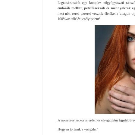
Legtanácsosabb egy komplex nőgyógyászati rákszűr
emlőrák mellett, petefészekrák és méhnyakrák eg
mert nők ezrei, tízezrei veszítik életüket a világon
100%-os túlélési esélyt jelent!
A rákszűrést akkor is érdemes elvégeztetni
legalább é
Hogyan történik a vizsgálat?