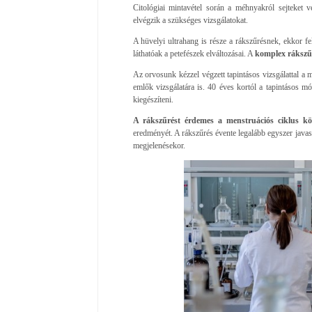
Citológiai mintavétel során a méhnyakról sejteket 
elvégzik a szükséges vizsgálatokat.
A hüvelyi ultrahang is része a rákszűrésnek, ekkor fel
láthatóak a petefészek elváltozásai. A
komplex rákszűr
Az orvosunk kézzel végzett tapintásos vizsgálattal a m
emlők vizsgálatára is. 40 éves kortól a tapintásos mód
kiegészíteni.
A rákszűrést érdemes a menstruációs ciklus köz
eredményét. A rákszűrés évente legalább egyszer javas
megjelenésekor.