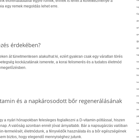
nk előrehaladtával egyre romlik, ennek is lehet a következménye a
fo
pia egy remek megoldás lehet erre.
fol
fü
glu
gy
gy
gy
őzés érdekében?
gy
haj
eken át tünetmentesen alakulhat ki, ezért gyakran csak egy váratlan törés
 A betegség kockázatának ismerete, a korai felismerés és a tudatos életmód
hán
a megelőzésben.
ház
hi
ho
hűt
im
itamin és a napkárosodott bőr regenerálásának
ing
isk
já
y a nyári hónapokban felesleges foglalkozni a D-vitamin-pótlással, hiszen
ka
 nap. A valóság azonban ennél jóval árnyaltabb. Bár a napsugárzás valóban
kar
amin-termelését, életmódunk, a fényvédők használata és a bőr egészségének
sem biztos, hogy elegendő mennyiséghez jutunk.
kér