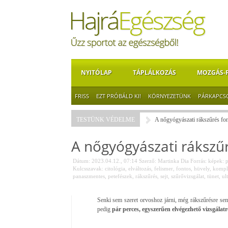
NYITÓLAP
TÁPLÁLKOZÁS
MOZGÁS-
FRISS
EZT PRÓBÁLD KI!
KÖRNYEZETÜNK
PÁRKAPCS
TESTÜNK VÉDELME
A nőgyógyászati rákszűrés fo
A nőgyógyászati rákszű
Dátum: 2023.04.12., 07:14
Szerző:
Martinka Dia
Forrás:
képek: 
Kulcsszavak:
citológia
,
elváltozás
,
felismer
,
fontos
,
hüvely
,
kompl
panaszmentes
,
petefészek
,
rákszűrés
,
sejt
,
szűrővizsgálat
,
tünet
,
ul
Senki sem szeret orvoshoz járni, még rákszűrésre sem
pedig
pár perces, egyszerűen
elvégezhető vizsgálatr